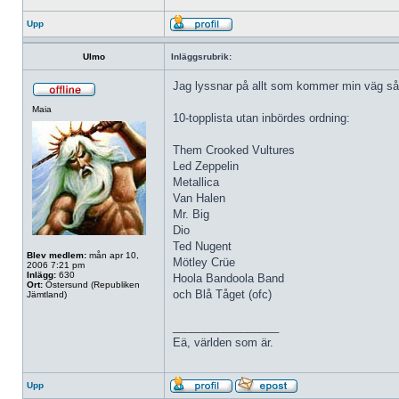
Upp
Ulmo
Inläggsrubrik:
Jag lyssnar på allt som kommer min väg så lä
Maia
10-topplista utan inbördes ordning:
Them Crooked Vultures
Led Zeppelin
Metallica
Van Halen
Mr. Big
Dio
Ted Nugent
Blev medlem:
mån apr 10,
Mötley Crüe
2006 7:21 pm
Inlägg:
630
Hoola Bandoola Band
Ort:
Östersund (Republiken
och Blå Tåget (ofc)
Jämtland)
_________________
Eä, världen som är.
Upp