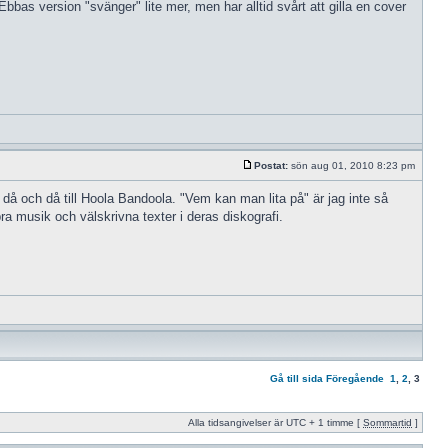
bas version "svänger" lite mer, men har alltid svårt att gilla en cover
Postat:
sön aug 01, 2010 8:23 pm
å och då till Hoola Bandoola. "Vem kan man lita på" är jag inte så
ra musik och välskrivna texter i deras diskografi.
Gå till sida
Föregående
1
,
2
,
3
Alla tidsangivelser är UTC + 1 timme [
Sommartid
]