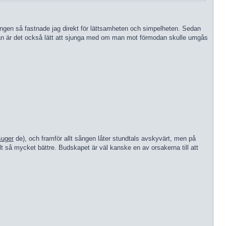
sta gången så fastnade jag direkt för lättsamheten och simpelheten. Sedan
 Sedan är det också lätt att sjunga med om man mot förmodan skulle umgås
suger
de), och framför allt sången låter stundtals avskyvärt, men på
llt så mycket bättre. Budskapet är väl kanske en av orsakerna till att