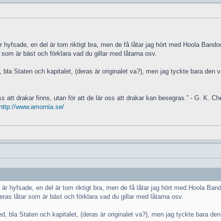
 hyfsade, en del är tom riktigt bra, men de få låtar jag hört med Hoola Bandool
 som är bäst och förklara vad du gillar med låtarna osv.
d, bla Staten och kapitalet, (deras är originalet va?), men jag tyckte bara den
ss att drakar finns, utan för att de lär oss att drakar kan besegras.” - G. K. Ch
http://www.amornia.se/
 är hyfsade, en del är tom riktigt bra, men de få låtar jag hört med Hoola Bando
ras låtar som är bäst och förklara vad du gillar med låtarna osv.
med, bla Staten och kapitalet, (deras är originalet va?), men jag tyckte bara d