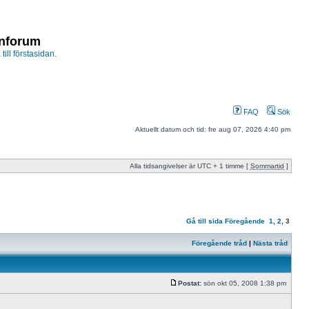
enforum
 till förstasidan.
FAQ
Sök
Aktuellt datum och tid: fre aug 07, 2026 4:40 pm
Alla tidsangivelser är UTC + 1 timme [
Sommartid
]
Gå till sida
Föregående
1
,
2
,
3
Föregående tråd
|
Nästa tråd
Postat:
sön okt 05, 2008 1:38 pm