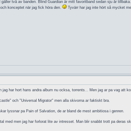
äller två av banden. Blind Guardian är mitt favoritband sedan sju år tillbaka.
 och konceptet när jag fick höra den.
Tyvärr har jag inte hört så mycket me
ag har hort hans andra album nu ocksa, torrents... Men jag ar pa vag att ko
astle" och "Universal Migrator" men alla skivorna ar faktiskt bra.
enskar lyssnar pa Pain of Salvation, de ar bland de mest ambitiosa i genren.
l med men jag har forlorat lite av intresset. Man blir snabbt trott pa deras 