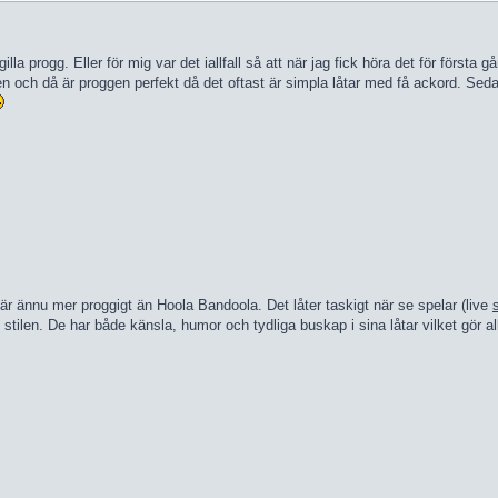
 gilla progg. Eller för mig var det iallfall så att när jag fick höra det för för
tarren och då är proggen perfekt då det oftast är simpla låtar med få ackord.
är ännu mer proggigt än Hoola Bandoola. Det låter taskigt när se spelar (live
 stilen. De har både känsla, humor och tydliga buskap i sina låtar vilket gör a