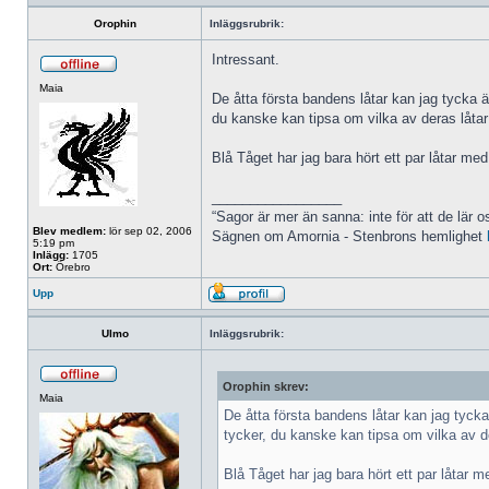
Orophin
Inläggsrubrik:
Intressant.
Maia
De åtta första bandens låtar kan jag tycka är
du kanske kan tipsa om vilka av deras låtar
Blå Tåget har jag bara hört ett par låtar me
_________________
“Sagor är mer än sanna: inte för att de lär o
Blev medlem:
lör sep 02, 2006
Sägnen om Amornia - Stenbrons hemlighet
5:19 pm
Inlägg:
1705
Ort:
Örebro
Upp
Ulmo
Inläggsrubrik:
Orophin skrev:
Maia
De åtta första bandens låtar kan jag tycka
tycker, du kanske kan tipsa om vilka av de
Blå Tåget har jag bara hört ett par låtar 