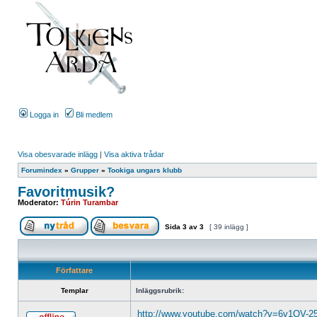
Logga in
Bli medlem
Visa obesvarade inlägg
|
Visa aktiva trådar
Forumindex
»
Grupper
»
Tookiga ungars klubb
Favoritmusik?
Moderator:
Túrin Turambar
Sida
3
av
3
[ 39 inlägg ]
Författare
Templar
Inläggsrubrik:
http://www.youtube.com/watch?v=6v1QV-25 .