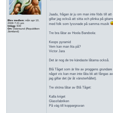
Jaadu, frågan är ju om man inte föds till att
gillar jag också att sitta och plinka på gi
Blev medlem:
mån apr 10,
2006 7:21 pm
med folk som lyssnade på samma musik
Inlägg:
630
Ort:
Östersund (Republiken
Jämtland)
Tre bra låtar av Hoola Bandoola:
Keops pyramid
Vem kan man lita på?
Victor Jara
Det är nog de tre kändaste låtarna också.
Blå Tåget som är lite av proggens grundare 
något vis kan man inte låta bli att fångas av
jag gillar det (är åt vänsterhållet).
Tre sköna låtar av Blå Tåget:
Kalla kriget
Glassfabriken
På väg till koppargruvan