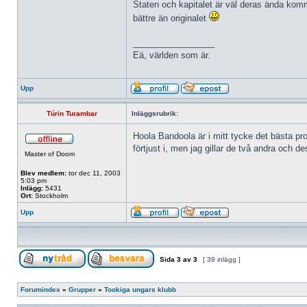
Staten och kapitalet är väl deras ända komme
bättre än originalet
_________________
Eä, världen som är.
Upp
Túrin Turambar
Inläggsrubrik:
Hoola Bandoola är i mitt tycke det bästa p
förtjust i, men jag gillar de två andra och 
Master of Doom
Blev medlem:
tor dec 11, 2003
5:03 pm
Inlägg:
5431
Ort:
Stockholm
Upp
Sida
3
av
3
[ 39 inlägg ]
Forumindex
»
Grupper
»
Tookiga ungars klubb