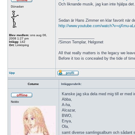
Och liknande musik, jag kan inte hjälpa det
Dúnadan
Sedan är Hans Zimmer en klar favorit när det
http://www.youtube.com/watch?v=qXmu-aLu 
Blev medlem:
ons aug 06,
_________________
2008 1:27 pm
/Simon Templar, Helgonet
Inlägg:
142
Ort:
Linköping
All that really matters is the legacy we leave
Before it too is concealed by the tide of tim
Upp
Cotume
Inläggsrubrik:
Kanske jag ska dela med mig till er med in
Abba,
Noldo
A-ha,
Alcazar,
BWO,
Enya,
Ola,
samt diverse samlingsalbum och sådant som