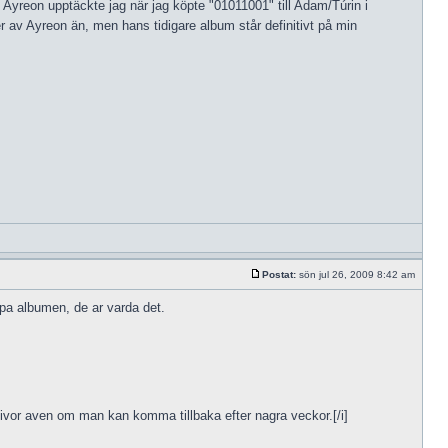
 Ayreon upptäckte jag när jag köpte "01011001" till Adam/Túrin i
r av Ayreon än, men hans tidigare album står definitivt på min
Postat:
sön jul 26, 2009 8:42 am
pa albumen, de ar varda det.
skivor aven om man kan komma tillbaka efter nagra veckor.[/i]