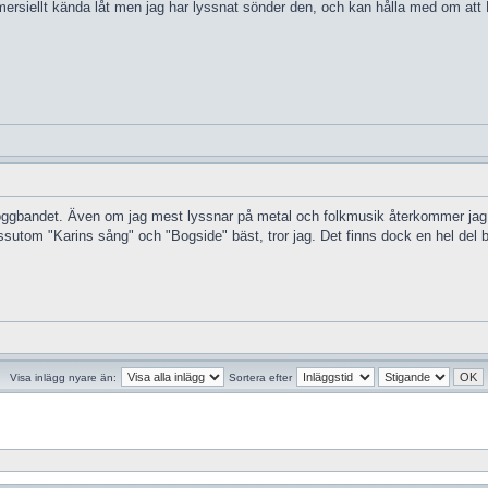
rsiellt kända låt men jag har lyssnat sönder den, och kan hålla med om att Eb
roggbandet. Även om jag mest lyssnar på metal och folkmusik återkommer jag d
dessutom "Karins sång" och "Bogside" bäst, tror jag. Det finns dock en hel del b
Visa inlägg nyare än:
Sortera efter