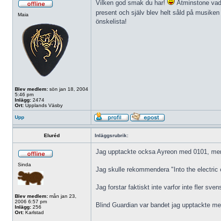
Vilken god smak du har!
Åtminstone vad g
present och själv blev helt såld på musiken
Maia
önskelista!
Blev medlem:
sön jan 18, 2004
5:46 pm
Inlägg:
2474
Ort:
Upplands Väsby
Upp
Eluréd
Inläggsrubrik:
Jag upptackte ocksa Ayreon med 0101, men j
Sinda
Jag skulle rekommendera "Into the electric c
Jag forstar faktiskt inte varfor inte fler sv
Blev medlem:
mån jan 23,
2006 6:57 pm
Blind Guardian var bandet jag upptackte meta
Inlägg:
256
Ort:
Karlstad