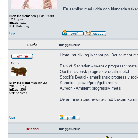
En samling med udda och blandade sake
Blev medlem:
sön jul 05, 2009
12:18 pm
Inlägg:
521
Ort:
Göteborg
Upp
Eluréd
Inläggsrubrik:
Hmm, musik jag lyssnar pa. Det ar mest meta
Sinda
Pain of Salvation - svensk progressiv metal
Opeth - svensk progressiv death metal
Spock's Beard - amerikansk progressiv roc
Kamelot - power/prog/goth metal
Blev medlem:
mån jan 23,
2006 6:57 pm
Ayreon - Ambient progressiv metal
Inlägg:
256
Ort:
Karlstad
De ar mina stora favoriter, tatt bakom kom
Upp
Beledhel
Inläggsrubrik: