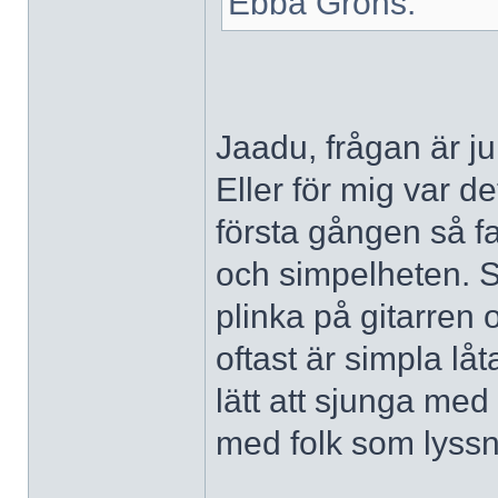
Ebba Gröns.
Jaadu, frågan är ju 
Eller för mig var det
första gången så fa
och simpelheten. Se
plinka på gitarren 
oftast är simpla lå
lätt att sjunga m
med folk som lys