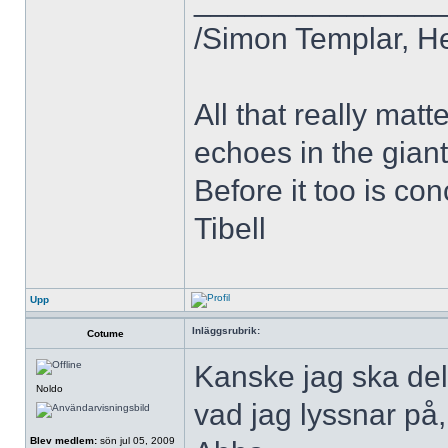
______________
/Simon Templar, H
All that really mat
echoes in the giant 
Before it too is co
Tibell
Upp
Inläggsrubrik:
Cotume
Kanske jag ska del
Noldo
vad jag lyssnar på, 
Blev medlem:
sön jul 05, 2009