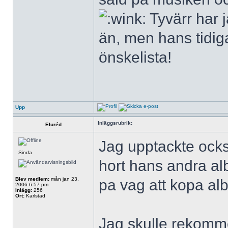
Tyvärr har 
än, men hans tidiga
önskelista!
Upp
Inläggsrubrik:
Eluréd
Jag upptackte ock
Sinda
hort hans andra al
Blev medlem:
mån jan 23,
pa vag att kopa al
2006 6:57 pm
Inlägg:
256
Ort:
Karlstad
Jag skulle rekomme