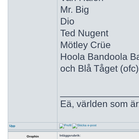
Mr. Big
Dio
Ted Nugent
Mötley Crüe
Hoola Bandoola B
och Blå Tåget (ofc)
______________
Eä, världen som är
Upp
Inläggsrubrik:
Orophin