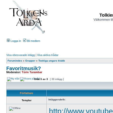
Tolkie
Välkommen til
Logga in
Bli medlem
Visa obesvarade inlägg
|
Visa aktiva trådar
Forumindex
»
Grupper
»
Tookiga ungars klubb
Favoritmusik?
Moderator:
Túrin Turambar
Sida
3
av
3
[ 39 inlägg ]
Författare
Inläggsrubrik:
Templar
http://www.youtub