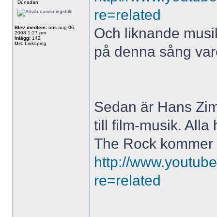
Dúnadan
re=related
Blev medlem:
ons aug 06,
Och liknande musik,
2008 1:27 pm
Inlägg:
142
Ort:
Linköping
på denna sång vare
Sedan är Hans Zim
till film-musik. All
The Rock kommer all
http://www.youtub
re=related