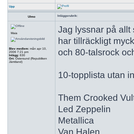
Upp
Inläggsrubrik:
Ulmo
Jag lyssnar på all
Maia
har tillräckligt myc
Blev medlem:
mån apr 10,
och 80-talsrock oc
2006 7:21 pm
Inlägg:
630
Ort:
Östersund (Republiken
Jämtland)
10-topplista utan i
Them Crooked Vul
Led Zeppelin
Metallica
Van Halen