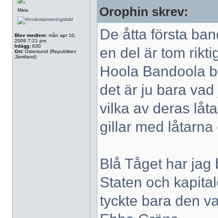
Orophin skrev:
Maia
De åtta första ban
Blev medlem:
mån apr 10,
2006 7:21 pm
Inlägg:
630
en del är tom rikti
Ort:
Östersund (Republiken
Jämtland)
Hoola Bandoola ban
det är ju bara vad
vilka av deras låt
gillar med låtarna 
Blå Tåget har jag 
Staten och kapital
tyckte bara den va