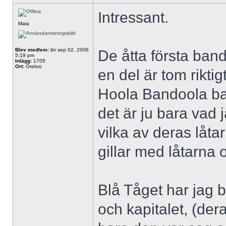
Intressant.
Maia
Blev medlem:
lör sep 02, 2006
De åtta första band
5:19 pm
Inlägg:
1705
Ort:
Örebro
en del är tom rikti
Hoola Bandoola ban
det är ju bara vad 
vilka av deras låta
gillar med låtarna 
Blå Tåget har jag b
och kapitalet, (der