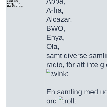
Abba,
12:18 pm
Inlägg:
521
Ort:
Göteborg
A-ha,
Alcazar,
BWO,
Enya,
Ola,
samt diverse saml
radio, för att inte 
En samling med u
ord