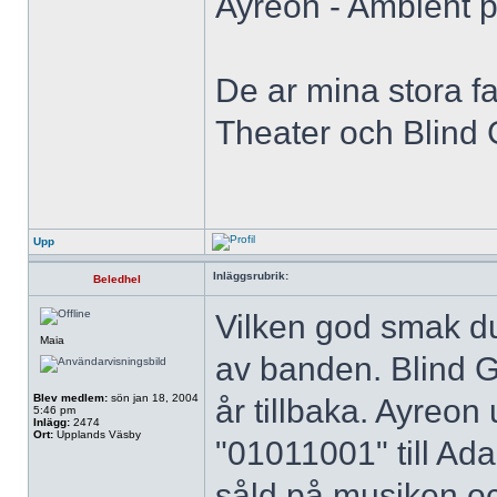
Ayreon - Ambient p
De ar mina stora f
Theater och Blind 
Upp
Inläggsrubrik:
Beledhel
Vilken god smak d
Maia
av banden. Blind G
Blev medlem:
sön jan 18, 2004
år tillbaka. Ayreon
5:46 pm
Inlägg:
2474
Ort:
Upplands Väsby
"01011001" till Ada
såld på musiken oc