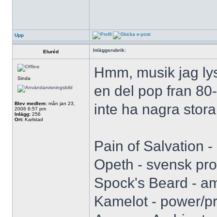
Upp
Inläggsrubrik:
Eluréd
Hmm, musik jag lys
Sinda
en del pop fran 80
Blev medlem:
mån jan 23,
inte ha nagra stora 
2006 6:57 pm
Inlägg:
256
Ort:
Karlstad
Pain of Salvation 
Opeth - svensk pro
Spock's Beard - am
Kamelot - power/p