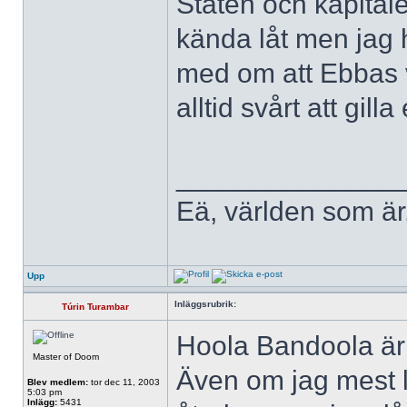
Staten och kapital
kända låt men jag 
med om att Ebbas v
alltid svårt att gil
______________
Eä, världen som är
Upp
Inläggsrubrik:
Túrin Turambar
Hoola Bandoola är 
Master of Doom
Även om jag mest l
Blev medlem:
tor dec 11, 2003
5:03 pm
Inlägg:
5431