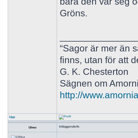
bara den var seg o
Gröns.
______________
“Sagor är mer än sa
finns, utan för att 
G. K. Chesterton
Sägnen om Amornia
http://www.amornia
Upp
Inläggsrubrik:
Ulmo