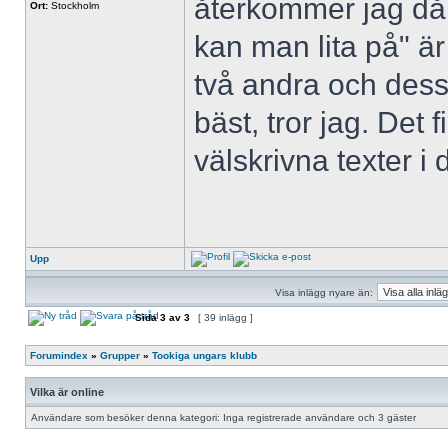
återkommer jag då 
Ort:
Stockholm
kan man lita på" är 
två andra och des
bäst, tror jag. Det
välskrivna texter i 
Upp
Visa inlägg nyare än:
Sida
3
av
3
[ 39 inlägg ]
Forumindex
»
Grupper
»
Tookiga ungars klubb
Vilka är online
Användare som besöker denna kategori: Inga registrerade användare och 3 gäster