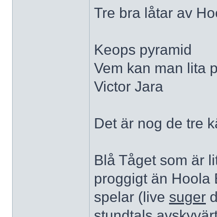
Tre bra låtar av H
Keops pyramid
Vem kan man lita 
Victor Jara
Det är nog de tre 
Blå Tåget som är l
proggigt än Hoola B
spelar (live
suger
d
stundtals avskyvär