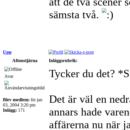
att de två scener
sämsta två.
Upp
Aftonstjärna
Inläggsrubrik:
Tycker du det? *
Avar
Det är väl en nedra
Blev medlem:
lör jan
03, 2004 3:20 pm
annars hade varend
Inlägg:
171
affärerna nu när j