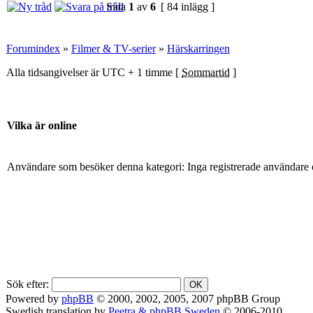
Sida
1
av
6
[ 84 inlägg ]
Forumindex
»
Filmer & TV-serier
»
Härskarringen
Alla tidsangivelser är UTC + 1 timme [
Sommartid
]
Vilka är online
Användare som besöker denna kategori: Inga registrerade användare 
Sök efter:
Powered by
phpBB
© 2000, 2002, 2005, 2007 phpBB Group
Swedish translation by
Peetra & phpBB Sweden
© 2006-2010