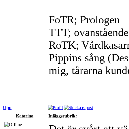
FoTR; Prologen
TTT; ovanstående
RoTK; Vårdkasarna
Pippins sång (Dess
mig, tårarna kunde
Upp
Katarina
Inläggsrubrik:
Det är svårt att v