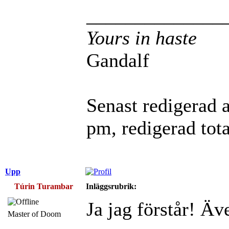
______________
Yours in haste
Gandalf
Senast redigerad 
pm, redigerad tota
Upp
Túrin Turambar
Inläggsrubrik:
Ja jag förstår! Ä
Master of Doom