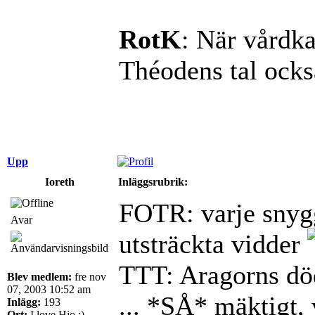
RotK
: När vårdka
Théodens tal ocks
Upp
Ioreth
Inläggsrubrik:
FOTR: varje snygg
Avar
utsträckta vidder
TTT: Aragorns död
Blev medlem:
fre nov
07, 2003 10:52 am
... *SÅ* mäktigt, 
Inlägg:
193
Ort:
I love Hjo :)