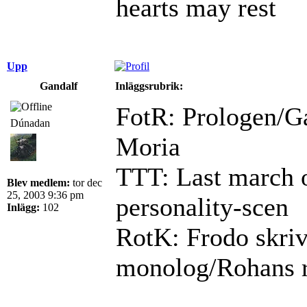
hearts may rest
Upp
Gandalf
Inläggsrubrik:
FotR: Prologen/Ga
Dúnadan
Moria
TTT: Last march o
Blev medlem:
tor dec
25, 2003 9:36 pm
personality-scen
Inlägg:
102
RotK: Frodo skriv
monolog/Rohans ry