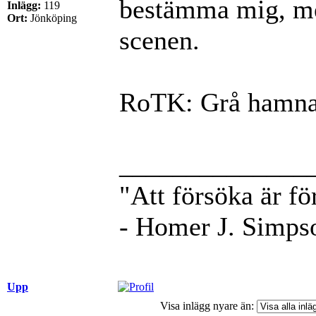
bestämma mig, men
Inlägg:
119
Ort:
Jönköping
scenen.
RoTK: Grå hamna
______________
"Att försöka är fö
- Homer J. Simps
Upp
Visa inlägg nyare än: