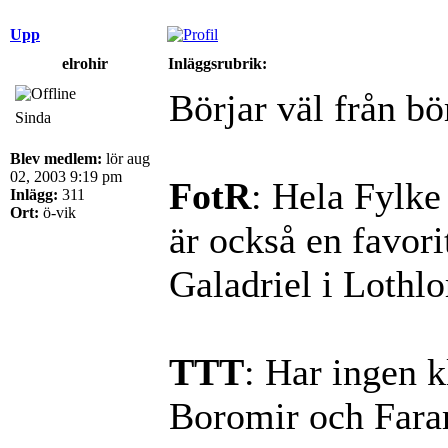
Upp
elrohir
Inläggsrubrik:
Börjar väl från bö
Sinda
Blev medlem:
lör aug
02, 2003 9:19 pm
FotR
: Hela Fylke
Inlägg:
311
Ort:
ö-vik
är också en favori
Galadriel i Lothlo
TTT
: Har ingen k
Boromir och Faram