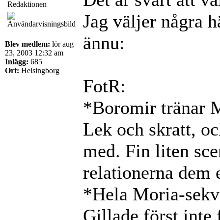
Redaktionen
Jag väljer några 
ännu:
Blev medlem:
lör aug
23, 2003 12:32 am
Inlägg:
685
Ort:
Helsingborg
FotR:
*Boromir tränar M
Lek och skratt, o
med. Fin liten sc
relationerna dem 
*Hela Moria-sekve
Gillade först inte