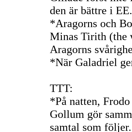
den är bättre i EE
*Aragorns och Bor
Minas Tirith (the
Aragorns svårighet
*När Galadriel ger
TTT:
*På natten, Frodo
Gollum gör samma 
samtal som följer.