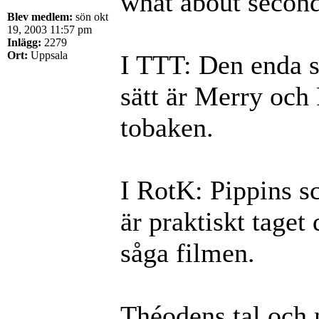
what about second
Blev medlem:
sön okt
19, 2003 11:57 pm
Inlägg:
2279
Ort:
Uppsala
I TTT: Den enda s
sätt är Merry och 
tobaken.
I RotK: Pippins s
är praktiskt taget
såga filmen.
Théodens tal och n