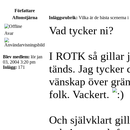
Författare
Aftonstjärna
Inläggsrubrik:
Vilka är de bästa scenerna i
Vad tycker ni?
Avar
I ROTK så gillar 
Blev medlem:
lör jan
03, 2004 3:20 pm
tänds. Jag tycker 
Inlägg:
171
vänskap över gräns
folk. Vackert.
Och självklart gil