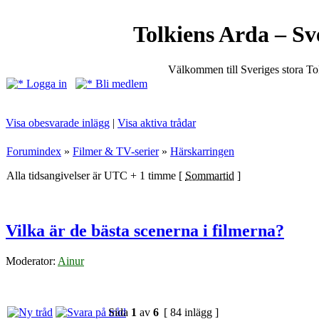
Tolkiens Arda – Sv
Välkommen till Sveriges stora T
Logga in
Bli medlem
Visa obesvarade inlägg
|
Visa aktiva trådar
Forumindex
»
Filmer & TV-serier
»
Härskarringen
Alla tidsangivelser är UTC + 1 timme [
Sommartid
]
Vilka är de bästa scenerna i filmerna?
Moderator:
Ainur
Sida
1
av
6
[ 84 inlägg ]