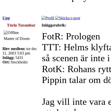
Upp
Túrin Turambar
Inläggsrubrik:
FotR: Prologen
Master of Doom
TTT: Helms klyfta
Blev medlem:
tor dec
11, 2003 5:03 pm
så scenen är inte 
Inlägg:
5431
Ort:
Stockholm
RotK: Rohans rytt
Pippin talar om d
Jag vill inte vara