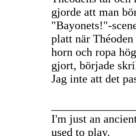
gjorde att man bö
"Bayonets!"-scene
platt när Théoden i
horn och ropa hög
gjort, började skr
Jag inte att det pa
______________
I'm just an ancie
used to play.