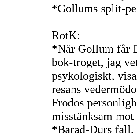
*Gollums split-pe
RotK:
*När Gollum får F
bok-troget, jag ve
psykologiskt, visa
resans vedermödo
Frodos personlighe
misstänksam mot
*Barad-Durs fall.