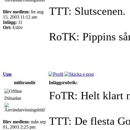
TTT: Slutscenen.
Blev medlem:
fre aug
15, 2003 11:12 am
Inlägg:
11
Ort:
Eslöv
RoTK: Pippins så
Upp
mithrandir
Inläggsrubrik:
FoTR: Helt klart 
Dúnadan
TTT: De flesta Go
Blev medlem:
mån sep
01, 2003 2:25 pm