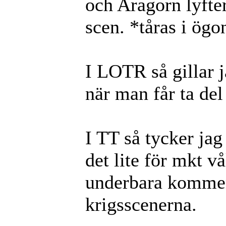
och Aragorn lyfte
scen. *tåras i ög
I LOTR så gillar j
när man får ta de
I TT så tycker jag
det lite för mkt v
underbara komment
krigsscenerna.