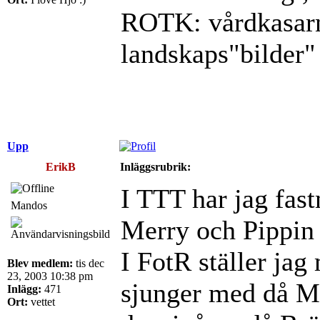
ROTK: vårdkasarna
landskaps"bilder
Upp
ErikB
Inläggsrubrik:
I TTT har jag fast
Mandos
Merry och Pippin
I FotR ställer jag
Blev medlem:
tis dec
23, 2003 10:38 pm
sjunger med då M
Inlägg:
471
Ort:
vettet