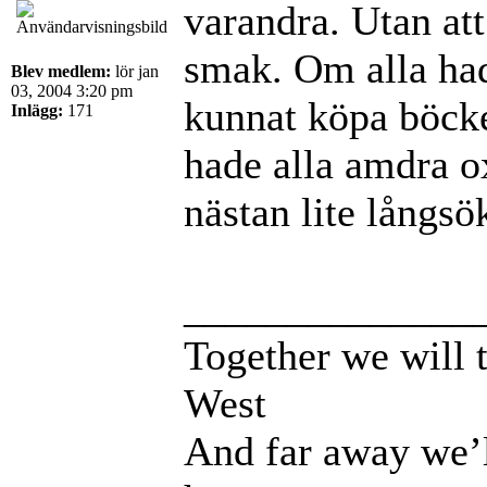
varandra. Utan att
smak. Om alla had
Blev medlem:
lör jan
03, 2004 3:20 pm
kunnat köpa böcke
Inlägg:
171
hade alla amdra ox
nästan lite långsö
______________
Together we will t
West
And far away we’l