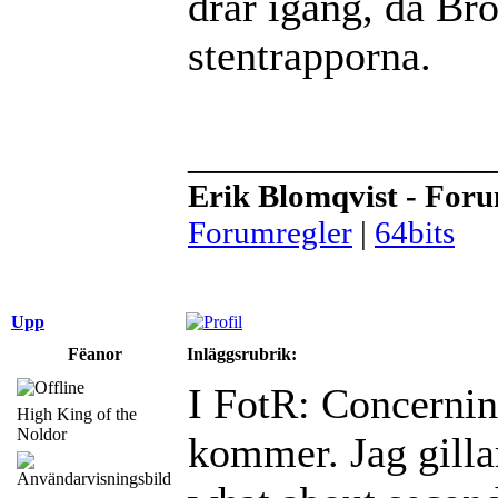
drar igång, då Brö
stentrapporna.
______________
Erik Blomqvist - For
Forumregler
|
64bits
Upp
Fëanor
Inläggsrubrik:
I FotR: Concernin
High King of the
Noldor
kommer. Jag gilla