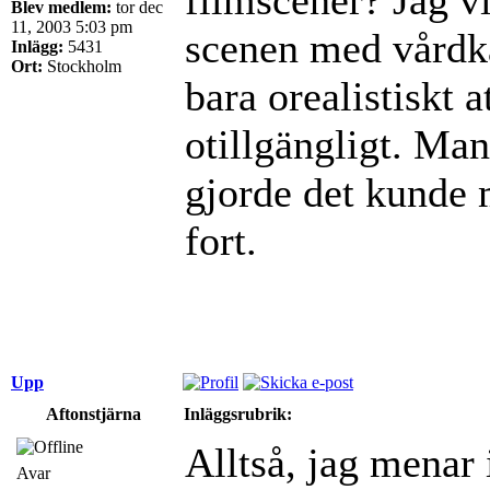
Blev medlem:
tor dec
11, 2003 5:03 pm
scenen med vårdkas
Inlägg:
5431
Ort:
Stockholm
bara orealistiskt a
otillgängligt. Ma
gjorde det kunde m
fort.
Upp
Aftonstjärna
Inläggsrubrik:
Alltså, jag menar i
Avar