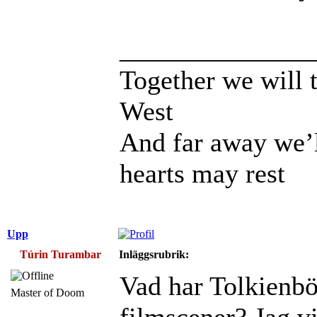
______________
Together we will t
West
And far away we’l
hearts may rest
Upp
Túrin Turambar
Inläggsrubrik:
Vad har Tolkienbö
Master of Doom
filmscener? Jag vi