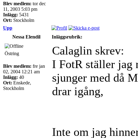
Blev medlem:
tor dec
11, 2003 5:03 pm
Inlägg:
5431
Ort:
Stockholm
Upp
Nessa Elendil
Inläggsrubrik:
Calaglin skrev:
Östring
I FotR ställer jag
Blev medlem:
fre jan
02, 2004 12:21 am
sjunger med då M
Inlägg:
40
Ort:
Enskede,
drar igång,
Stockholm
Inte om jag hinner