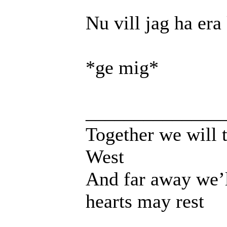
Nu vill jag ha er
*ge mig*
______________
Together we will t
West
And far away we’l
hearts may rest