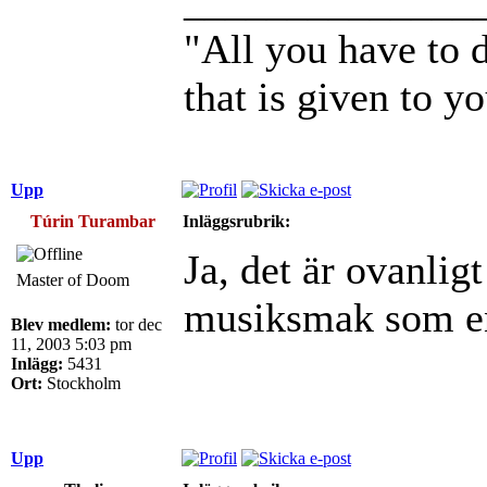
______________
"All you have to d
that is given to y
Upp
Túrin Turambar
Inläggsrubrik:
Ja, det är ovanli
Master of Doom
musiksmak som en 
Blev medlem:
tor dec
11, 2003 5:03 pm
Inlägg:
5431
Ort:
Stockholm
Upp