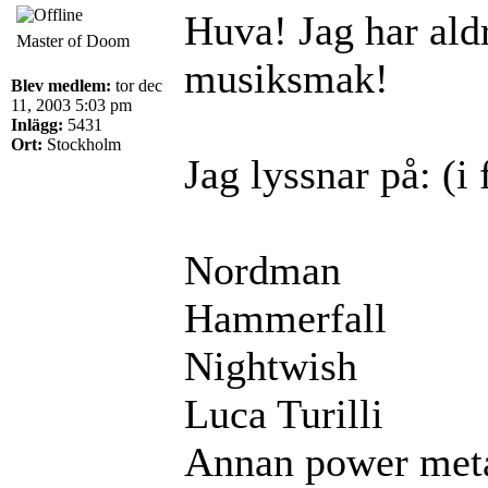
Huva! Jag har aldr
Master of Doom
musiksmak!
Blev medlem:
tor dec
11, 2003 5:03 pm
Inlägg:
5431
Ort:
Stockholm
Jag lyssnar på: (i
Nordman
Hammerfall
Nightwish
Luca Turilli
Annan power meta