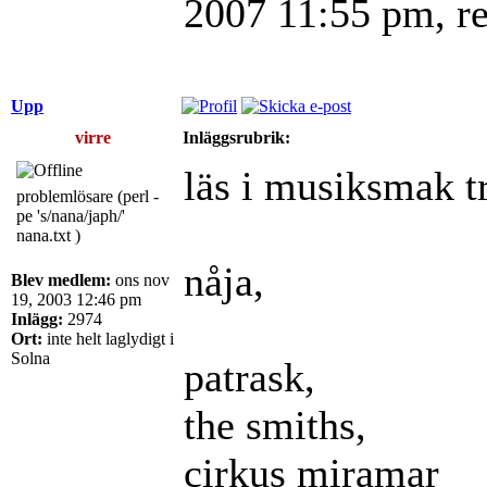
2007 11:55 pm, re
Upp
virre
Inläggsrubrik:
läs i musiksmak tr
problemlösare (perl -
pe 's/nana/japh/'
nana.txt )
nåja,
Blev medlem:
ons nov
19, 2003 12:46 pm
Inlägg:
2974
Ort:
inte helt laglydigt i
Solna
patrask,
the smiths,
cirkus miramar