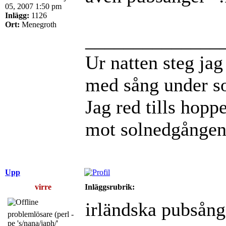
05, 2007 1:50 pm
Inlägg:
1126
Ort:
Menegroth
______________
Ur natten steg jag 
med sång under so
Jag red tills hoppe
mot solnedgången
Upp
virre
Inläggsrubrik:
irländska pubsånge
problemlösare (perl -
pe 's/nana/japh/'