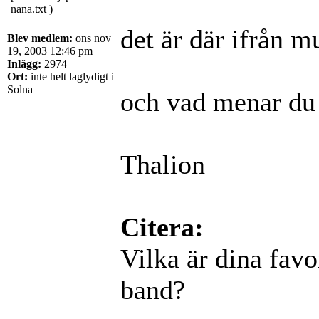
nana.txt )
det är där ifrån m
Blev medlem:
ons nov
19, 2003 12:46 pm
Inlägg:
2974
Ort:
inte helt laglydigt i
Solna
och vad menar du
Thalion
Citera:
Vilka är dina favo
band?