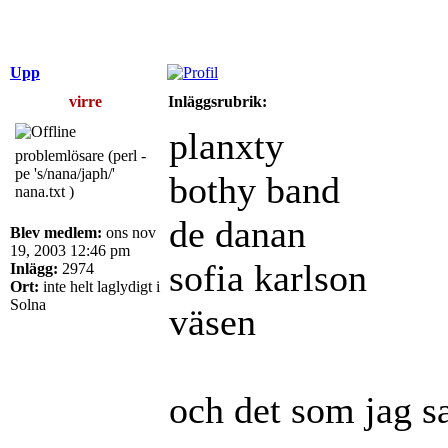
Upp
virre
Inläggsrubrik:
planxty
problemlösare (perl -
pe 's/nana/japh/'
bothy band
nana.txt )
de danan
Blev medlem:
ons nov
19, 2003 12:46 pm
sofia karlson
Inlägg:
2974
Ort:
inte helt laglydigt i
Solna
väsen
och det som jag sa