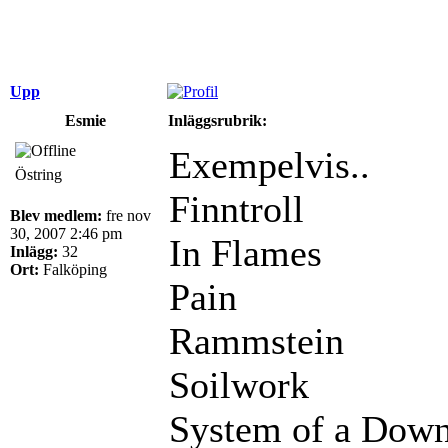
Upp
Esmie
Inläggsrubrik:
Exempelvis..
Östring
Finntroll
Blev medlem:
fre nov
30, 2007 2:46 pm
In Flames
Inlägg:
32
Ort:
Falköping
Pain
Rammstein
Soilwork
System of a Dow