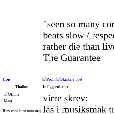
______________
"seen so many com
beats slow / respe
rather die than li
The Guarantee
Upp
Thalion
Inläggsrubrik:
virre skrev:
Maia
läs i musiksmak tr
Blev medlem:
mån maj