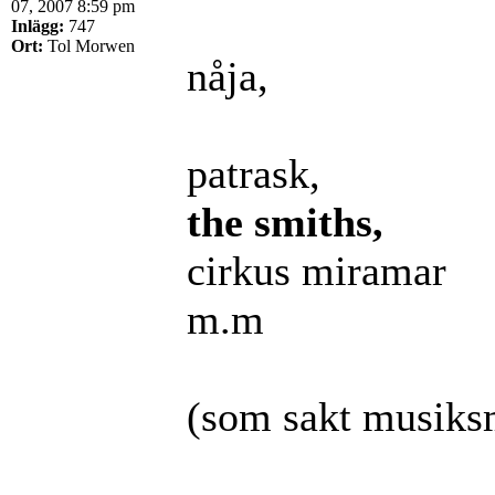
07, 2007 8:59 pm
Inlägg:
747
Ort:
Tol Morwen
nåja,
patrask,
the smiths,
cirkus miramar
m.m
(som sakt musiks