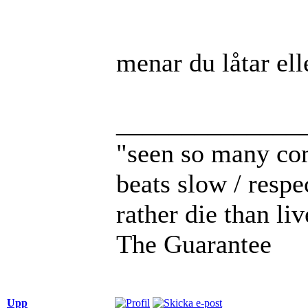
menar du låtar ell
______________
"seen so many com
beats slow / respe
rather die than li
The Guarantee
Upp