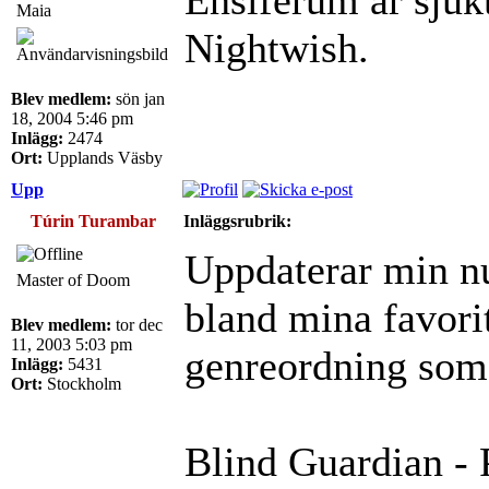
Maia
Nightwish.
Blev medlem:
sön jan
18, 2004 5:46 pm
Inlägg:
2474
Ort:
Upplands Väsby
Upp
Túrin Turambar
Inläggsrubrik:
Uppdaterar min nu
Master of Doom
bland mina favorit
Blev medlem:
tor dec
11, 2003 5:03 pm
genreordning som
Inlägg:
5431
Ort:
Stockholm
Blind Guardian - 