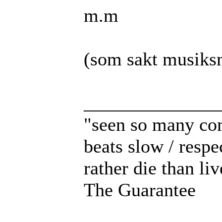
m.m
(som sakt musiks
______________
"seen so many com
beats slow / respe
rather die than li
The Guarantee