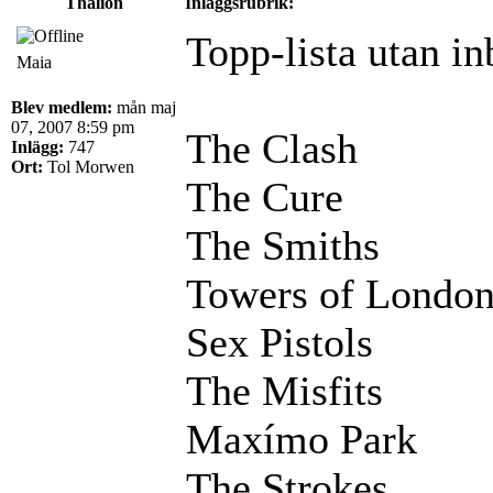
Thalion
Inläggsrubrik:
Topp-lista utan i
Maia
Blev medlem:
mån maj
07, 2007 8:59 pm
The Clash
Inlägg:
747
Ort:
Tol Morwen
The Cure
The Smiths
Towers of Londo
Sex Pistols
The Misfits
Maxímo Park
The Strokes