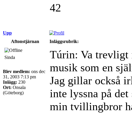
42
Upp
Aftonstjärnan
Inläggsrubrik:
Túrin: Va trevli
Sinda
musik som en sjä
Blev medlem:
ons dec
31, 2003 7:13 pm
Jag gillar också 
Inlägg:
230
Ort:
Onsala
inte lyssna på det 
(Göteborg)
min tvillingbror h