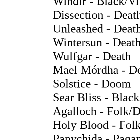
Windir - Black/Vi
Dissection - Deat
Unleashed - Deat
Wintersun - Deat
Wulfgar - Death
Mael Mórdha - D
Solstice - Doom
Sear Bliss - Bla
Agalloch - Folk
Holy Blood - Fol
Panychida - Paga