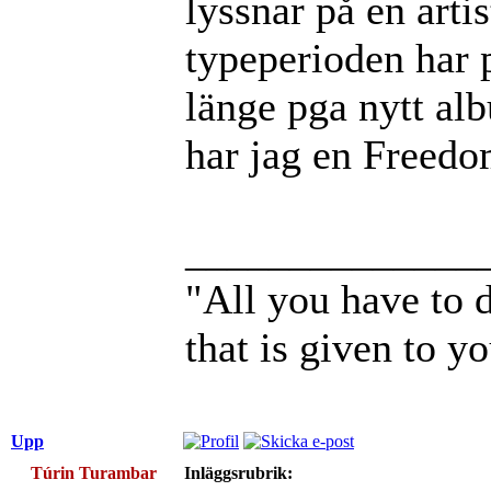
lyssnar på en arti
typeperioden har p
länge pga nytt al
har jag en Freedo
______________
"All you have to d
that is given to y
Upp
Túrin Turambar
Inläggsrubrik: