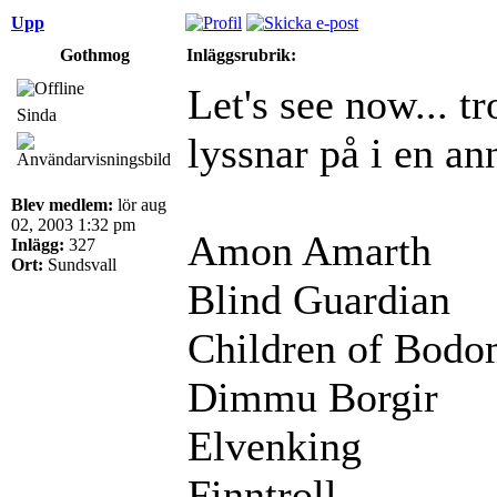
Upp
Gothmog
Inläggsrubrik:
Let's see now... tr
Sinda
lyssnar på i en an
Blev medlem:
lör aug
02, 2003 1:32 pm
Amon Amarth
Inlägg:
327
Ort:
Sundsvall
Blind Guardian
Children of Bod
Dimmu Borgir
Elvenking
Finntroll