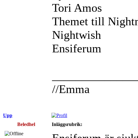
Tori Amos
Themet till Night
Nightwish
Ensiferum
______________
//Emma
Upp
Beledhel
Inläggsrubrik:
Ensiferum är sjuk