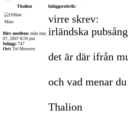
Thalion
Inläggsrubrik:
virre skrev:
Maia
irländska pubsånge
Blev medlem:
mån maj
07, 2007 8:59 pm
Inlägg:
747
Ort:
Tol Morwen
det är där ifrån m
och vad menar du
Thalion