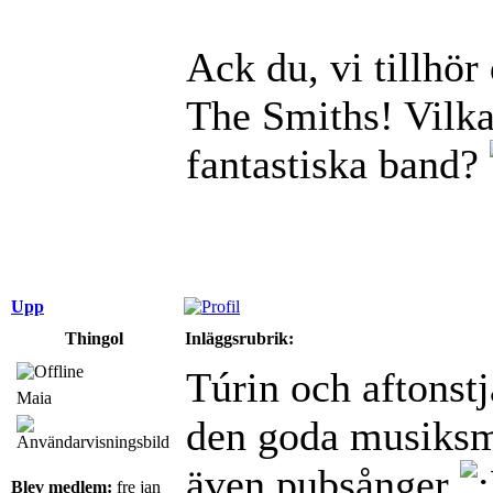
Ack du, vi tillhör
The Smiths! Vilka
fantastiska band?
Upp
Thingol
Inläggsrubrik:
Túrin och aftonstj
Maia
den goda musiks
även pubsånger
Blev medlem:
fre jan