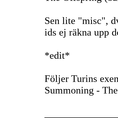
Sen lite "misc", d
ids ej räkna upp
*edit*
Följer Turins exem
Summoning - The 
______________