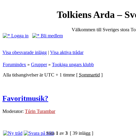
Tolkiens Arda – Sv
Välkommen till Sveriges stora T
Logga in
Bli medlem
Visa obesvarade inlägg
|
Visa aktiva trådar
Forumindex
»
Grupper
»
Tookiga ungars klubb
Alla tidsangivelser är UTC + 1 timme [
Sommartid
]
Favoritmusik?
Moderator:
Túrin Turambar
Sida
1
av
3
[ 39 inlägg ]