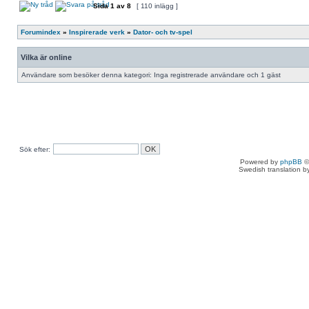
Sida
1
av
8
[ 110 inlägg ]
Forumindex
»
Inspirerade verk
»
Dator- och tv-spel
Vilka är online
Användare som besöker denna kategori: Inga registrerade användare och 1 gäst
Sök efter:
Powered by
phpBB
©
Swedish translation 