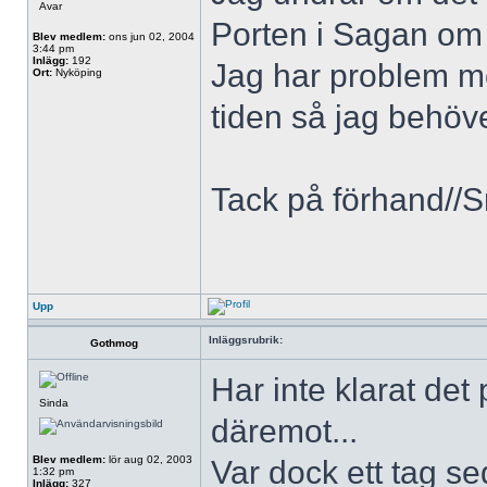
Avar
Porten i Sagan om
Blev medlem:
ons jun 02, 2004
3:44 pm
Inlägg:
192
Jag har problem me
Ort:
Nyköping
tiden så jag behöver
Tack på förhand//S
Upp
Inläggsrubrik:
Gothmog
Har inte klarat de
Sinda
däremot...
Blev medlem:
lör aug 02, 2003
Var dock ett tag se
1:32 pm
Inlägg:
327