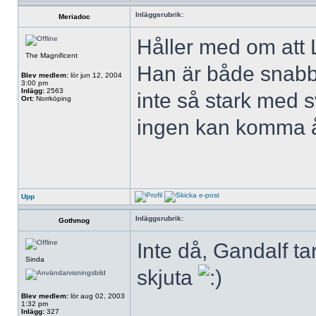
Inläggsrubrik:
Meriadoc
Håller med om att 
The Magnificent
Han är både snabba
Blev medlem:
lör jun 12, 2004
3:00 pm
Inlägg:
2563
inte så stark med s
Ort:
Norrköping
ingen kan komma 
Upp
Inläggsrubrik:
Gothmog
Inte då, Gandalf ta
Sinda
skjuta
Blev medlem:
lör aug 02, 2003
1:32 pm
Inlägg:
327