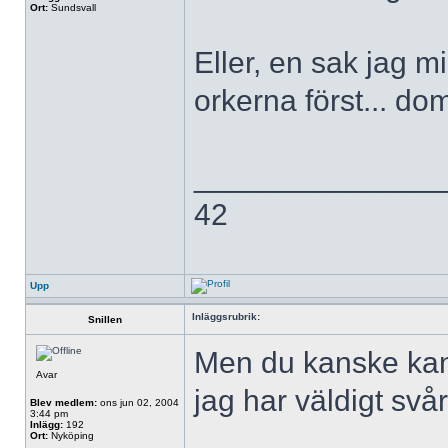
Ort:
Sundsvall
Eller, en sak jag m
orkerna först... d
______________
42
Upp
Inläggsrubrik:
Snillen
Men du kanske kan 
Avar
jag har väldigt svå
Blev medlem:
ons jun 02, 2004
3:44 pm
Inlägg:
192
Ort:
Nyköping