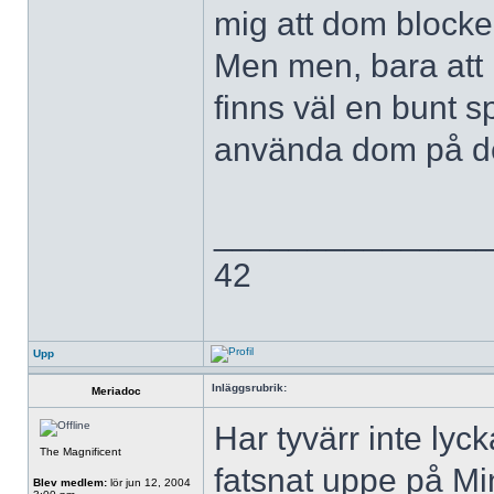
mig att dom blocke
Men men, bara att 
finns väl en bunt 
använda dom på de 
______________
42
Upp
Inläggsrubrik:
Meriadoc
Har tyvärr inte ly
The Magnificent
fatsnat uppe på Mi
Blev medlem:
lör jun 12, 2004