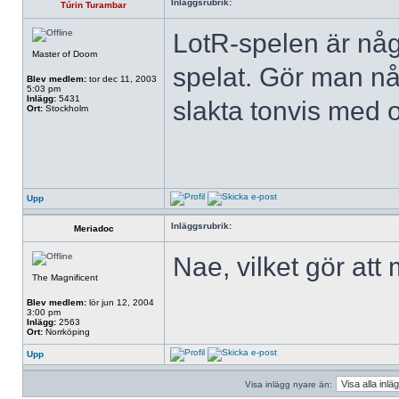
Inläggsrubrik:
Túrin Turambar
LotR-spelen är någ
Master of Doom
spelat. Gör man nå
Blev medlem:
tor dec 11, 2003
5:03 pm
Inlägg:
5431
slakta tonvis med 
Ort:
Stockholm
Upp
Inläggsrubrik:
Meriadoc
Nae, vilket gör att
The Magnificent
Blev medlem:
lör jun 12, 2004
3:00 pm
Inlägg:
2563
Ort:
Norrköping
Upp
Visa inlägg nyare än: