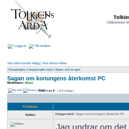
Tolkie
Välkommen til
Logga in
Bli medlem
Visa obesvarade inlägg
|
Visa aktiva trådar
Forumindex
»
Inspirerade verk
»
Dator- och tv-spel
Sagan om konungens återkomst PC
Moderator:
Ainur
Sida
1
av
8
[ 110 inlägg ]
Författare
Inläggsrubrik:
Sagan om konungens återkomst PC
Snillen
Jag undrar om det 