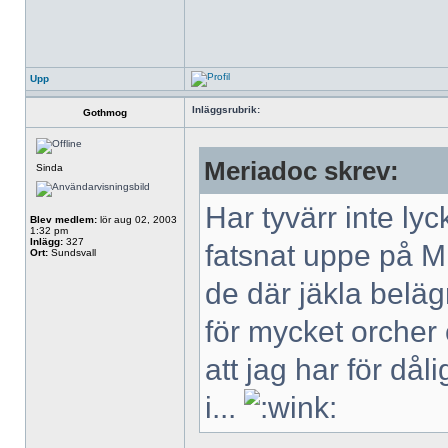
Upp
Inläggsrubrik:
Gothmog
Meriadoc skrev:
Sinda
Har tyvärr inte l
Blev medlem:
lör aug 02, 2003
1:32 pm
Inlägg:
327
fatsnat uppe på M
Ort:
Sundsvall
de där jäkla bel
för mycket orcher 
att jag har för dål
i...