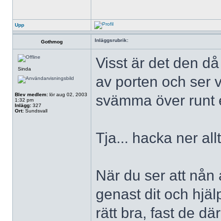
Upp
Inläggsrubrik:
Gothmog
Visst är det den då
Sinda
av porten och ser 
Blev medlem:
lör aug 02, 2003
svämma över runt
1:32 pm
Inlägg:
327
Ort:
Sundsvall
Tja... hacka ner all
När du ser att nån 
genast dit och hjälp 
rätt bra, fast de dä