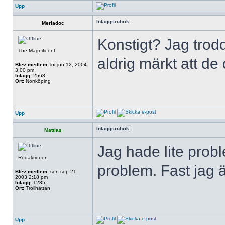
Upp
Inläggsrubrik:
Meriadoc
Konstigt? Jag trodd
The Magnificent
aldrig märkt att de 
Blev medlem:
lör jun 12, 2004
3:00 pm
Inlägg:
2563
Ort:
Norrköping
Upp
Inläggsrubrik:
Mattias
Jag hade lite probl
Redaktionen
problem. Fast jag ä
Blev medlem:
sön sep 21,
2003 2:18 pm
Inlägg:
1285
Ort:
Trollhättan
Upp