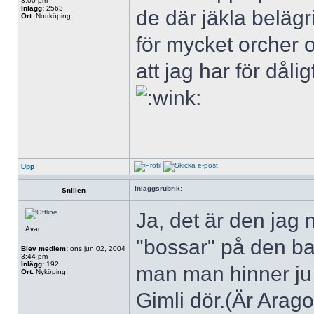
3:00 pm
Inlägg:
2563
de där jäkla belä
Ort:
Norrköping
för mycket orcher 
att jag har för dåli
Upp
Inläggsrubrik:
Snillen
Ja, det är den jag
Avar
"bossar" på den b
Blev medlem:
ons jun 02, 2004
3:44 pm
Inlägg:
192
man man hinner ju i
Ort:
Nyköping
Gimli dör.(Är Arago