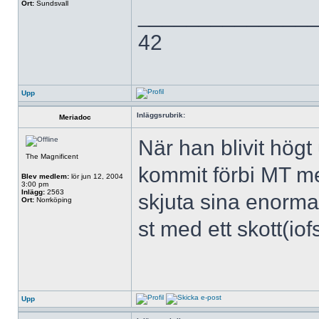
Ort:
Sundsvall
______________
42
Upp
Inläggsrubrik:
Meriadoc
När han blivit högt
The Magnificent
kommit förbi MT m
Blev medlem:
lör jun 12, 2004
3:00 pm
Inlägg:
2563
skjuta sina enorma
Ort:
Norrköping
st med ett skott(iofs
Upp