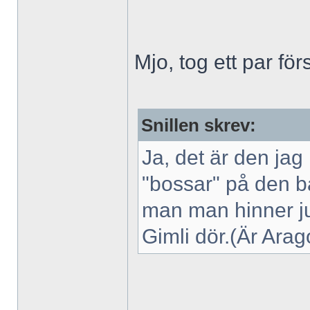
Mjo, tog ett par fö
Snillen skrev:
Ja, det är den ja
"bossar" på den 
man man hinner ju 
Gimli dör.(Är Arag