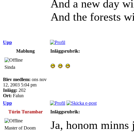
And a new day wil
And the forests wi
Upp
Mablung
Inläggsrubrik:
Sinda
Blev medlem:
ons nov
12, 2003 5:04 pm
Inlägg:
202
Ort:
Falun
Upp
Túrin Turambar
Inläggsrubrik:
Ja, honom minns j
Master of Doom