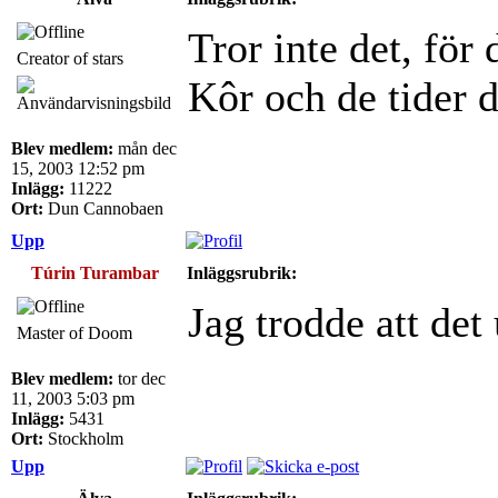
Tror inte det, för 
Creator of stars
Kôr och de tider d
Blev medlem:
mån dec
15, 2003 12:52 pm
Inlägg:
11222
Ort:
Dun Cannobaen
Upp
Túrin Turambar
Inläggsrubrik:
Jag trodde att det
Master of Doom
Blev medlem:
tor dec
11, 2003 5:03 pm
Inlägg:
5431
Ort:
Stockholm
Upp