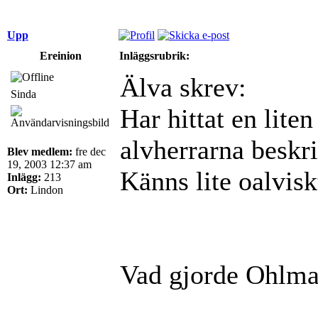
Upp
Ereinion
Inläggsrubrik:
Älva skrev:
Sinda
Har hittat en liten
alvherrarna beskri
Blev medlem:
fre dec
19, 2003 12:37 am
Känns lite oalvisk
Inlägg:
213
Ort:
Lindon
Vad gjorde Ohlmar