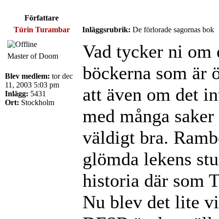
Författare
Túrin Turambar
Inläggsrubrik:
De förlorade sagornas bok
Vad tycker ni om
Master of Doom
böckerna som är öv
Blev medlem:
tor dec
11, 2003 5:03 pm
att även om det in
Inlägg:
5431
Ort:
Stockholm
med många saker s
väldigt bra. Ramb
glömda lekens stug
historia där som T
Nu blev det lite v