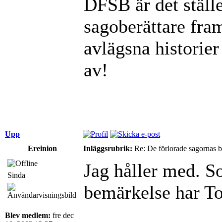
DFSB är det ställ
sagoberättare fra
avlägsna historier
av!
Upp
Ereinion
Inläggsrubrik:
Re: De förlorade sagornas 
Jag håller med. So
Sinda
bemärkelse har Tol
Blev medlem:
fre dec