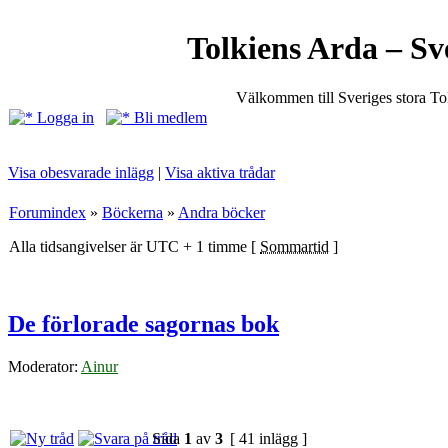
Tolkiens Arda – Sv
Välkommen till Sveriges stora T
Logga in
Bli medlem
Visa obesvarade inlägg
|
Visa aktiva trådar
Forumindex
»
Böckerna
»
Andra böcker
Alla tidsangivelser är UTC + 1 timme [
Sommartid
]
De förlorade sagornas bok
Moderator:
Ainur
Sida
1
av
3
[ 41 inlägg ]