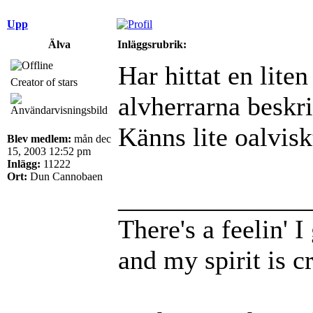
Upp
Älva
Inläggsrubrik:
Har hittat en liten
Creator of stars
alvherrarna beskri
Känns lite oalvisk
Blev medlem:
mån dec
15, 2003 12:52 pm
Inlägg:
11222
Ort:
Dun Cannobaen
______________
There's a feelin' 
and my spirit is cr