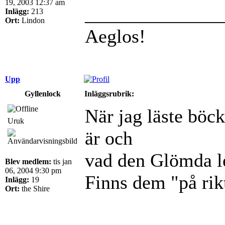
19, 2003 12:37 am
______________
Inlägg:
213
Ort:
Lindon
Aeglos!
Upp
Gyllenlock
Inläggsrubrik:
När jag läste böck
Uruk
är och
vad den Glömda le
Blev medlem:
tis jan
06, 2004 9:30 pm
Finns dem "på rik
Inlägg:
19
Ort:
the Shire