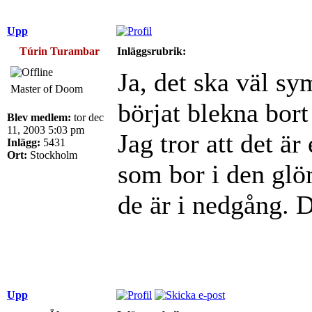
Upp
Túrin Turambar
Inläggsrubrik:
Ja, det ska väl sy
Master of Doom
börjat blekna bort s
Blev medlem:
tor dec
11, 2003 5:03 pm
Jag tror att det är
Inlägg:
5431
Ort:
Stockholm
som bor i den glö
de är i nedgång. D
Upp