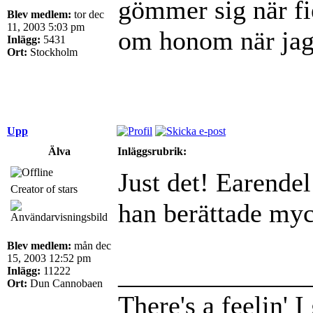
gömmer sig när f
Blev medlem:
tor dec
11, 2003 5:03 pm
om honom när jag
Inlägg:
5431
Ort:
Stockholm
Upp
Älva
Inläggsrubrik:
Just det! Earende
Creator of stars
han berättade myc
Blev medlem:
mån dec
15, 2003 12:52 pm
______________
Inlägg:
11222
Ort:
Dun Cannobaen
There's a feelin' 