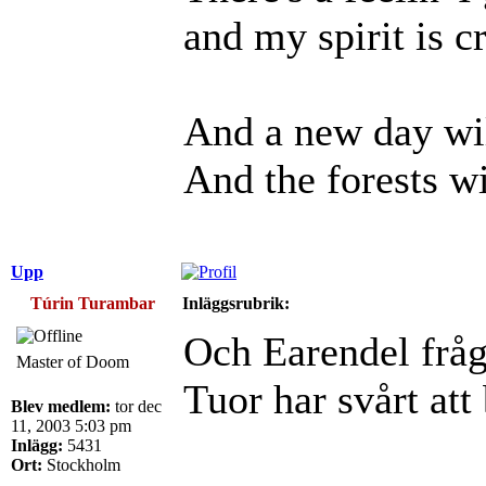
and my spirit is cr
And a new day wil
And the forests wi
Upp
Túrin Turambar
Inläggsrubrik:
Och Earendel fråg
Master of Doom
Tuor har svårt att 
Blev medlem:
tor dec
11, 2003 5:03 pm
Inlägg:
5431
Ort:
Stockholm