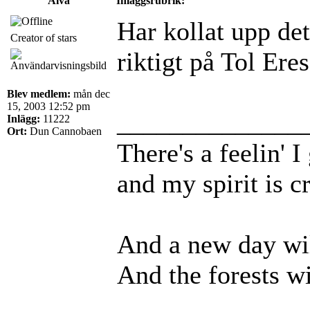
Älva
Inläggsrubrik:
Har kollat upp det
Creator of stars
riktigt på Tol Eres
Blev medlem:
mån dec
15, 2003 12:52 pm
______________
Inlägg:
11222
Ort:
Dun Cannobaen
There's a feelin' 
and my spirit is cr
And a new day wil
And the forests wi