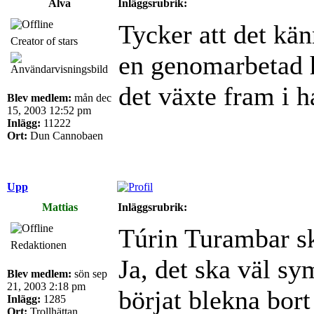
Älva
Inläggsrubrik:
Tycker att det känn
Creator of stars
en genomarbetad hi
det växte fram i h
Blev medlem:
mån dec
15, 2003 12:52 pm
Inlägg:
11222
Ort:
Dun Cannobaen
Upp
Mattias
Inläggsrubrik:
Túrin Turambar s
Redaktionen
Ja, det ska väl sy
Blev medlem:
sön sep
21, 2003 2:18 pm
börjat blekna bort s
Inlägg:
1285
Ort:
Trollhättan