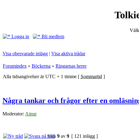
Tolki
Välk
Logga in
Bli medlem
Visa obesvarade inlägg
|
Visa aktiva trådar
Forumindex
»
Böckerna
»
Ringarnas herre
Alla tidsangivelser är UTC + 1 timme [
Sommartid
]
Några tankar och frågor efter en omläsnin
Moderator:
Ainur
Sida
9
av
9
[ 121 inlägg ]