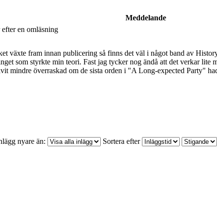
Meddelande
 efter en omläsning
t växte fram innan publicering så finns det väl i något band av History
inget som styrkte min teori. Fast jag tycker nog ändå att det verkar lite
ivit mindre överraskad om de sista orden i "A Long-expected Party" had
nlägg nyare än:
Sortera efter