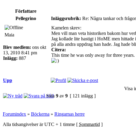
Författare
Pellegrino
Inläggsrubrik:
Re: Några tankar och frågor
Kamelen skrev:
Men vill man veta historiken bakom hur verke
Maia
Jag kollade lite hastigt i HoME men hittade 
på alla andra uppdrag han hade. Jag hade bl
Blev medlem:
ons okt
Citera:
13, 2010 8:41 pm
This time he was only away for three years.
Inlägg:
887
Upp
Visa i
Sida
9
av
9
[ 121 inlägg ]
Forumindex
»
Böckerna
»
Ringarnas herre
Alla tidsangivelser är UTC + 1 timme [
Sommartid
]