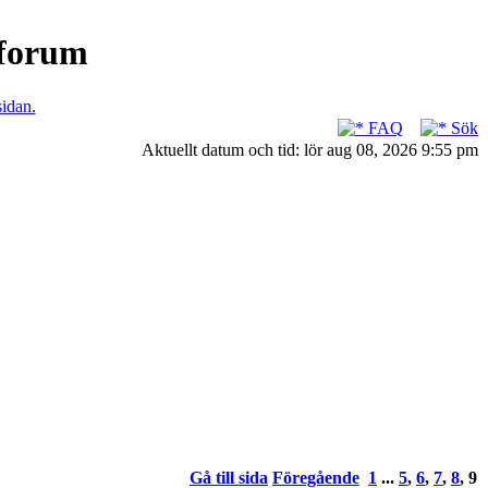
nforum
sidan.
FAQ
Sök
Aktuellt datum och tid: lör aug 08, 2026 9:55 pm
Gå till sida
Föregående
1
...
5
,
6
,
7
,
8
,
9