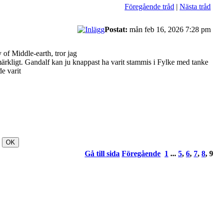
Föregående tråd
|
Nästa tråd
Postat:
mån feb 16, 2026 7:28 pm
 of Middle-earth, tror jag
 märkligt. Gandalf kan ju knappast ha varit stammis i Fylke med tanke
e varit
Gå till sida
Föregående
1
...
5
,
6
,
7
,
8
,
9