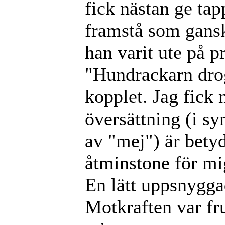
fick nästan ge tap
framstå som gansk
han varit ute på 
"Hundrackarn drog
kopplet. Jag fick
översättning (i sy
av "mej") är bety
åtminstone för mi
En lätt uppsnygg
Motkraften var fr