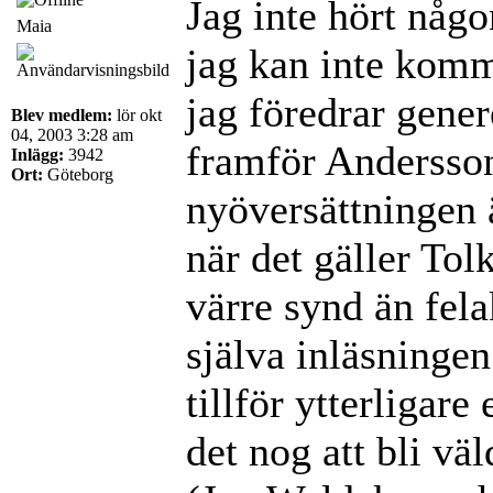
Jag inte hört någo
Maia
jag kan inte kom
jag föredrar gene
Blev medlem:
lör okt
04, 2003 3:28 am
framför Anderssons
Inlägg:
3942
Ort:
Göteborg
nyöversättningen 
när det gäller Tol
värre synd än fel
själva inläsninge
tillför ytterligare
det nog att bli vä