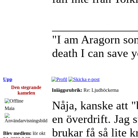
______________
"I am Aragorn son 
death I can save y
Upp
Den stegrande
Inläggsrubrik:
Re: Ljudböckerna
kamelen
Nåja, kanske att "
Maia
en överdrift. Jag 
brukar få så lite 
Blev medlem:
lör okt