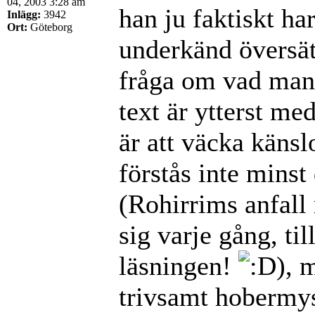
04, 2003 3:28 am
han ju faktiskt har
Inlägg:
3942
Ort:
Göteborg
underkänd översät
fråga om vad man
text är ytterst me
är att väcka känsl
förstås inte minst
(Rohirrims anfall
sig varje gång, ti
läsningen!
), 
trivsamt hobermysi