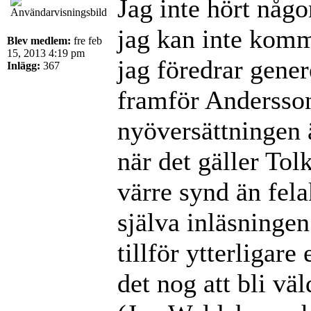
Jag inte hört någo
jag kan inte kom
Blev medlem:
fre feb
15, 2013 4:19 pm
jag föredrar gene
Inlägg:
367
framför Anderssons
nyöversättningen 
när det gäller Tol
värre synd än fel
själva inläsninge
tillför ytterligare
det nog att bli vä