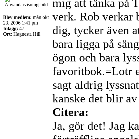
mig att tänka på To
verk. Rob verkar 
Blev medlem:
mån okt
23, 2006 1:41 pm
dig, tycker även a
Inlägg:
47
Ort:
Hagnesta Hill
bara ligga på sän
ögon och bara lys
favoritbok.=Lotr 
sagt aldrig lyssna
kanske det blir av
Citera:
Ja, gör det! Jag 