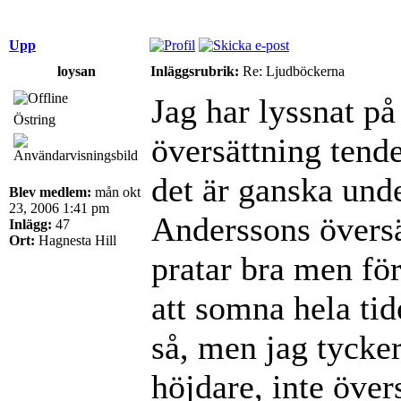
Upp
loysan
Inläggsrubrik:
Re: Ljudböckerna
Jag har lyssnat på
Östring
översättning tende
det är ganska und
Blev medlem:
mån okt
23, 2006 1:41 pm
Anderssons översä
Inlägg:
47
Ort:
Hagnesta Hill
pratar bra men för
att somna hela tide
så, men jag tycke
höjdare, inte över