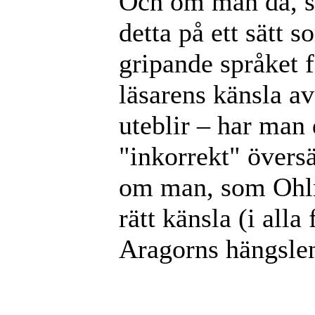
Och om man då, so
detta på ett sätt s
gripande språket f
läsarens känsla av
uteblir – har man
"inkorrekt" övers
om man, som Ohlma
rätt känsla (i alla
Aragorns hängslen
______________