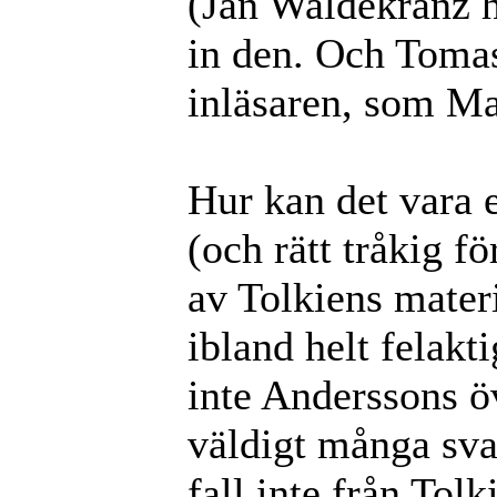
(Jan Waldekranz h
in den. Och Tomas
inläsaren, som M
Hur kan det vara e
(och rätt tråkig fö
av Tolkiens mater
ibland helt felakti
inte Anderssons ö
väldigt många sva
fall inte från Tolk