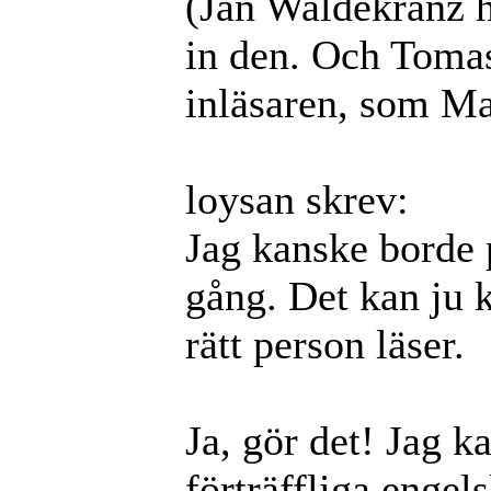
(Jan Waldekranz h
in den. Och Tomas
inläsaren, som M
loysan skrev:
Jag kanske borde 
gång. Det kan ju kn
rätt person läser.
Ja, gör det! Jag 
förträffliga engel