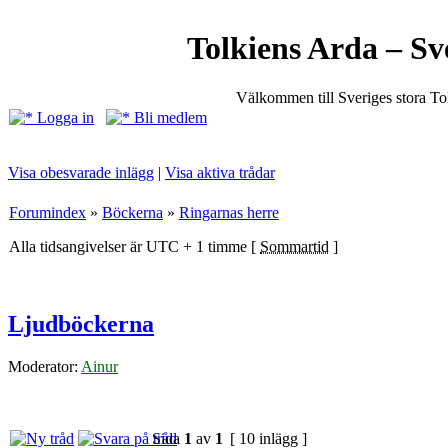
Tolkiens Arda – Sv
Välkommen till Sveriges stora T
Logga in
Bli medlem
Visa obesvarade inlägg
|
Visa aktiva trådar
Forumindex
»
Böckerna
»
Ringarnas herre
Alla tidsangivelser är UTC + 1 timme [
Sommartid
]
Ljudböckerna
Moderator:
Ainur
Sida
1
av
1
[ 10 inlägg ]