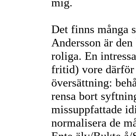
mig.
Det finns många 
Andersson är den 
roliga. En intres
fritid) vore därfö
översättning: behå
rensa bort syftnin
missuppfattade id
normalisera de må
Ente älv/Bukte å/S