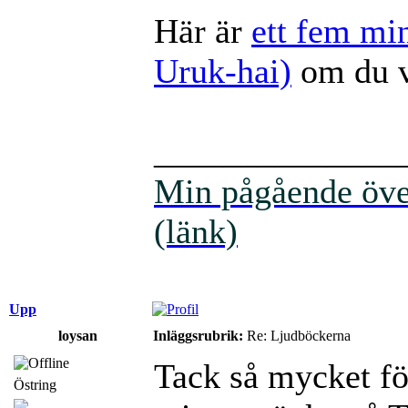
Här är
ett fem mi
Uruk-hai)
om du vi
______________
Min pågående över
(länk)
Upp
loysan
Inläggsrubrik:
Re: Ljudböckerna
Tack så mycket fö
Östring