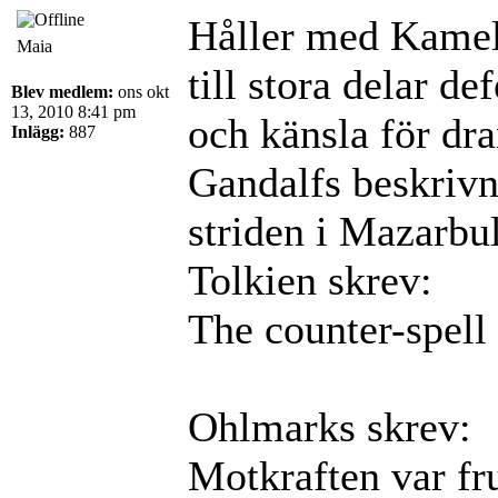
Håller med Kamel
Maia
till stora delar de
Blev medlem:
ons okt
13, 2010 8:41 pm
och känsla för dr
Inlägg:
887
Gandalfs beskrivn
striden i Mazarb
Tolkien skrev:
The counter-spell 
Ohlmarks skrev:
Motkraften var fr