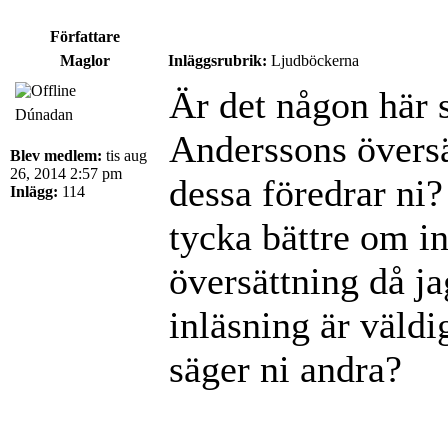
Författare
Maglor
Inläggsrubrik:
Ljudböckerna
Är det någon här 
Dúnadan
Anderssons översä
Blev medlem:
tis aug
26, 2014 2:57 pm
dessa föredrar ni?
Inlägg:
114
tycka bättre om i
översättning då j
inläsning är väldi
säger ni andra?