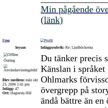
Min pågående över
(länk)
Upp
loysan
Inläggsrubrik:
Re: Ljudböckerna
Du tänker precis 
Östring
Känslan i språket
Ohlmarks förvisso 
Blev medlem:
mån okt
23, 2006 1:41 pm
övergrepp på stor
Inlägg:
47
Ort:
Hagnesta Hill
ändå bättre än en 