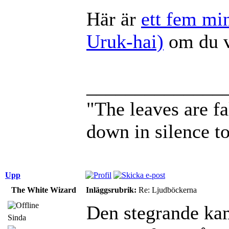
Här är
ett fem mi
Uruk-hai)
om du vi
______________
"The leaves are f
down in silence t
Upp
The White Wizard
Inläggsrubrik:
Re: Ljudböckerna
Den stegrande ka
Sinda