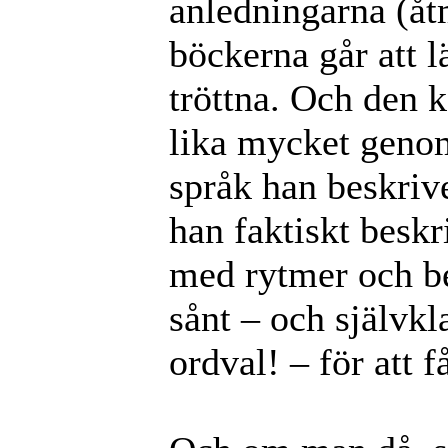
anledningarna (åtm
böckerna går att 
tröttna. Och den 
lika mycket genom
språk han beskri
han faktiskt beskr
med rytmer och b
sånt – och självk
ordval! – för att 