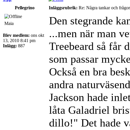
Pellegrino
Inläggsrubrik:
Re: Några tankar och frågor
Den stegrande ka
Maia
...men när man vet
Blev medlem:
ons okt
13, 2010 8:41 pm
Treebeard så får d
Inlägg:
887
som passar mycket
Också en bra besk
andra naturväsen
Jackson hade inlet
låta Galadriel bri
dillo!" Det hade v