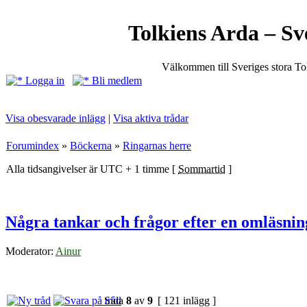
Tolkiens Arda – Sv
Välkommen till Sveriges stora T
Logga in
Bli medlem
Visa obesvarade inlägg
|
Visa aktiva trådar
Forumindex
»
Böckerna
»
Ringarnas herre
Alla tidsangivelser är UTC + 1 timme [
Sommartid
]
Några tankar och frågor efter en omläsnin
Moderator:
Ainur
Sida
8
av
9
[ 121 inlägg ]