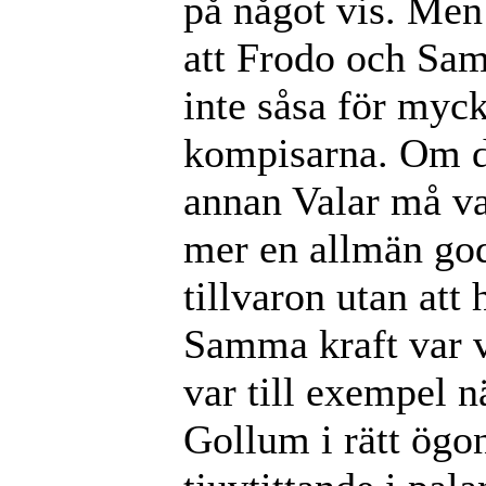
på något vis. Men 
att Frodo och Sam
inte såsa för mycke
kompisarna. Om d
annan Valar må va
mer en allmän go
tillvaron utan att
Samma kraft var v
var till exempel 
Gollum i rätt ögon