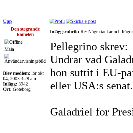
Upp
Den stegrande
Inläggsrubrik:
Re: Några tankar och frågor
kamelen
Pellegrino skrev:
Maia
Undrar vad Galad
hon suttit i EU-p
Blev medlem:
lör okt
04, 2003 3:28 am
eller USA:s senat
Inlägg:
3942
Ort:
Göteborg
Galadriel for Pres