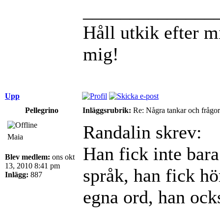
______________
Håll utkik efter mi
mig!
Upp
Pellegrino
Inläggsrubrik:
Re: Några tankar och frågor
Randalin skrev:
Maia
Han fick inte bara
Blev medlem:
ons okt
13, 2010 8:41 pm
språk, han fick hö
Inlägg:
887
egna ord, han ock