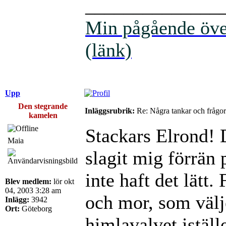
______________
Min pågående över
(länk)
Upp
Den stegrande
Inläggsrubrik:
Re: Några tankar och frågor
kamelen
Stackars Elrond! 
Maia
slagit mig förrän 
inte haft det lätt.
Blev medlem:
lör okt
04, 2003 3:28 am
och mor, som välj
Inlägg:
3942
Ort:
Göteborg
himlavalvet iställ