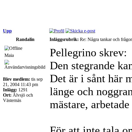
Upp
Randalin
Inläggsrubrik:
Re: Några tankar och frågor
Pellegrino skrev:
Maia
Den stegrande ka
Det är i sånt här
Blev medlem:
tis sep
21, 2004 11:43 pm
länge och noggran
Inlägg:
1291
Ort:
Älvsjö och
Västernäs
mästare, arbetade 
För att inte tala 