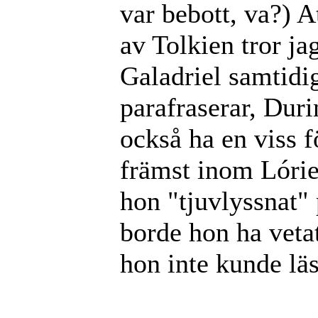
var bebott, va?) At
av Tolkien tror ja
Galadriel samtidig
parafraserar, Duri
också ha en viss 
främst inom Lórie
hon "tjuvlyssnat" 
borde hon ha veta
hon inte kunde lä