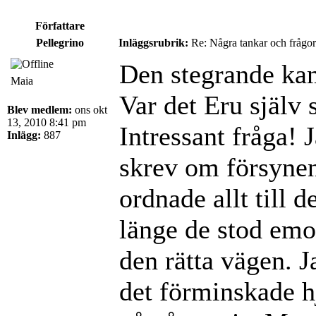
Författare
Pellegrino
Inläggsrubrik:
Re: Några tankar och frågor
Den stegrande ka
Maia
Var det Eru själv 
Blev medlem:
ons okt
13, 2010 8:41 pm
Intressant fråga! 
Inlägg:
887
skrev om försynen
ordnade allt till 
länge de stod emo
den rätta vägen. J
det förminskade h