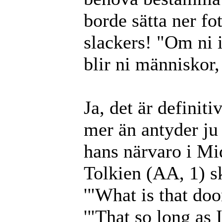
borde sätta ner fo
slackers! "Om ni 
blir ni människor
Ja, det är definit
mer än antyder ju 
hans närvaro i Mi
Tolkien (AA, 1) s
'"What is that do
'"That so long as 