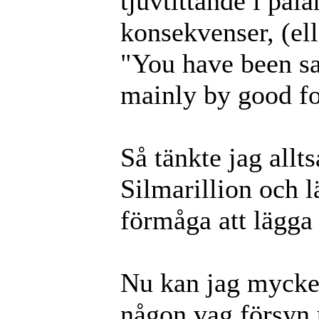
tjuvtittande i pala
konsekvenser, (el
"You have been sav
mainly by good for
Så tänkte jag allts
Silmarillion och 
förmåga att lägga 
Nu kan jag mycket 
någon vag försyn