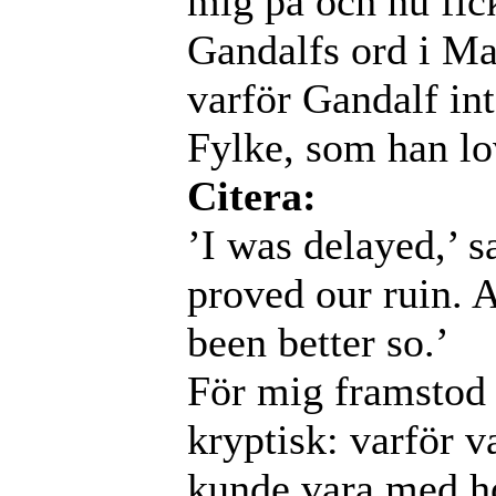
mig på och nu fick
Gandalfs ord i Ma
varför Gandalf in
Fylke, som han lo
Citera:
’I was delayed,’ s
proved our ruin. 
been better so.’
För mig framstod 
kryptisk: varför v
kunde vara med ho