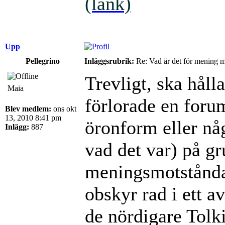
(länk)
Upp
Pellegrino
Inläggsrubrik:
Re: Vad är det för mening 
Trevligt, ska håll
Maia
förlorade en foru
Blev medlem:
ons okt
13, 2010 8:41 pm
öronform eller någ
Inlägg:
887
vad det var) på gr
meningsmotståndar
obskyr rad i ett a
de nördigare Tolki