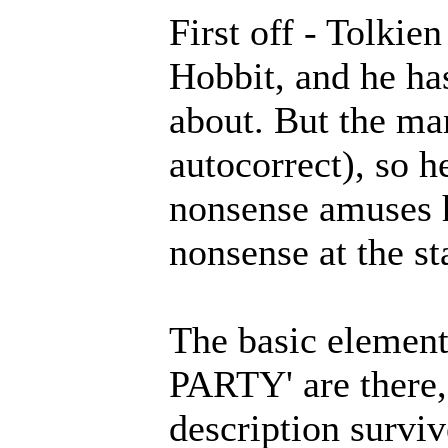
First off - Tolkien
Hobbit, and he has
about. But the man
autocorrect), so h
nonsense amuses h
nonsense at the sta
The basic eleme
PARTY' are there,
description survi