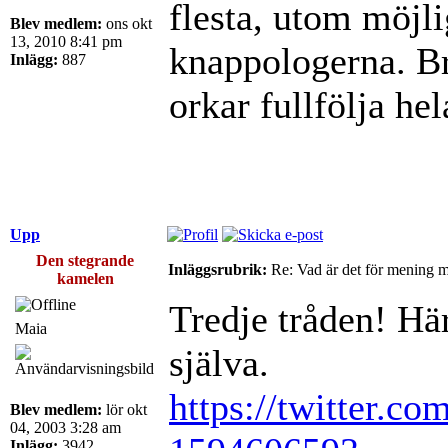
flesta, utom möjli
Blev medlem:
ons okt
13, 2010 8:41 pm
knappologerna. Br
Inlägg:
887
orkar fullfölja hel
Upp
Den stegrande
Inläggsrubrik:
Re: Vad är det för mening 
kamelen
Tredje tråden! Här
Maia
själva.
https://twitter.co
Blev medlem:
lör okt
04, 2003 3:28 am
Inlägg:
3942