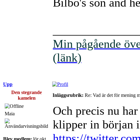
Bilbo's son and he
______________
Min pågående över
(länk)
Upp
Den stegrande
Inläggsrubrik:
Re: Vad är det för mening 
kamelen
Och precis nu har
Maia
klipper in början i
https://twitter.co
Blev medlem:
lör okt