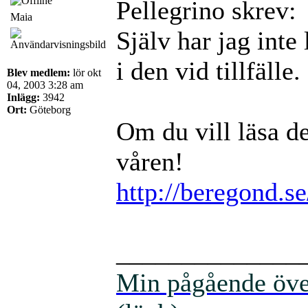
Pellegrino skrev:
Maia
Själv har jag inte 
i den vid tillfälle.
Blev medlem:
lör okt
04, 2003 3:28 am
Inlägg:
3942
Ort:
Göteborg
Om du vill läsa d
våren!
http://beregond.s
______________
Min pågående över