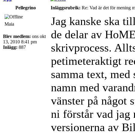
Pellegrino
Inläggsrubrik:
Re: Vad är det för mening 
Jag kanske ska til
Maia
de delar av HoME
Blev medlem:
ons okt
13, 2010 8:41 pm
skrivprocess. Allt
Inlägg:
887
petimeteraktigt re
samma text, med s
namn med varandra 
vänster på något s
ni förstår vad jag 
versionerna av Bi