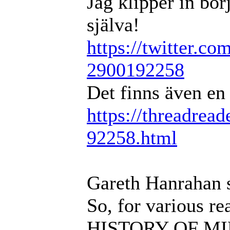
Jag klipper in bör
själva!
https://twitter.co
2900192258
Det finns även en
https://threadread
92258.html
Gareth Hanrahan 
So, for various re
HISTORY OF MID