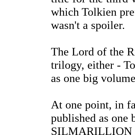
which Tolkien pref
wasn't a spoiler.
The Lord of the R
trilogy, either - 
as one big volume
At one point, in fa
published as on
SILMARILLION inc