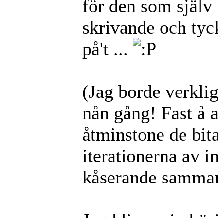
för den som själv 
skrivande och tyck
på't ...
(Jag borde verkli
nån gång! Fast å 
åtminstone de bit
iterationerna av in
kåserande samman