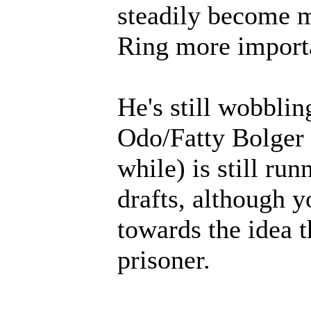
steadily become m
Ring more import
He's still wobblin
Odo/Fatty Bolger
while) is still ru
drafts, although 
towards the idea t
prisoner.