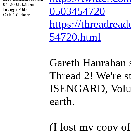
04, 2003 3:28 am
0503454720
Inlägg:
3942
Ort:
Göteborg
https://threadread
54720.html
Gareth Hanrahan 
Thread 2! We're
ISENGARD, Volume
earth.
(I lost my copy of