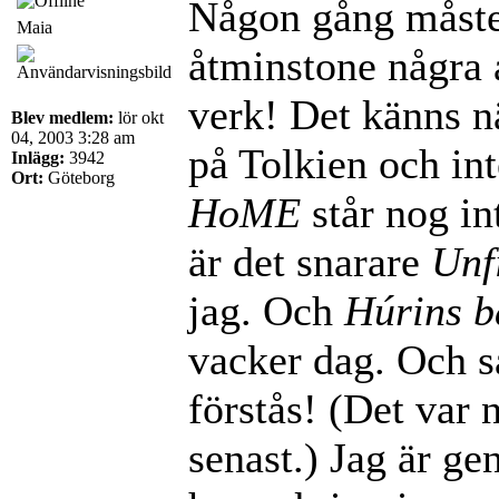
Någon gång måste
Maia
åtminstone några 
verk! Det känns nä
Blev medlem:
lör okt
04, 2003 3:28 am
på Tolkien och int
Inlägg:
3942
Ort:
Göteborg
HoME
står nog int
är det snarare
Unf
jag. Och
Húrins b
vacker dag. Och s
förstås! (Det var 
senast.) Jag är ge