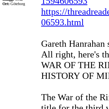
1594606593
Ort:
Göteborg
https://threadread
06593.html
Gareth Hanrahan 
All right, here's 
WAR OF THE RING
HISTORY OF M
The War of the Ri
title for the thir