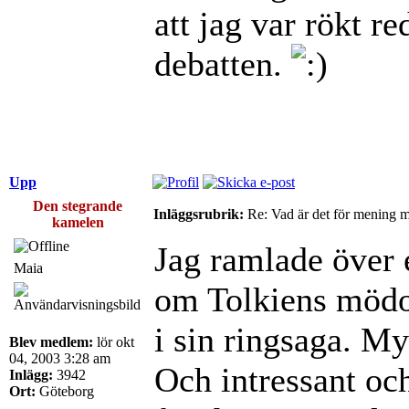
att jag var rökt r
debatten.
Upp
Den stegrande
Inläggsrubrik:
Re: Vad är det för mening 
kamelen
Jag ramlade över 
Maia
om Tolkiens mödo
i sin ringsaga. My
Blev medlem:
lör okt
04, 2003 3:28 am
Och intressant oc
Inlägg:
3942
Ort:
Göteborg