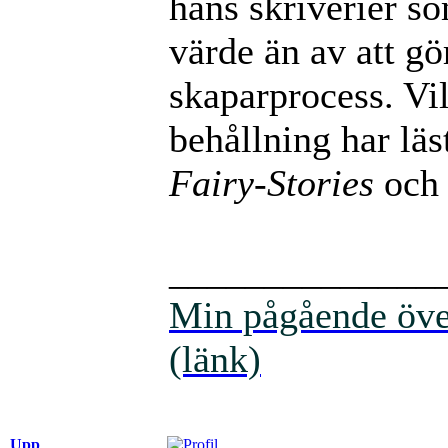
hans skriverier so
värde än av att g
skaparprocess. Vil
behållning har läs
Fairy-Stories
oc
______________
Min pågående över
(länk)
Upp