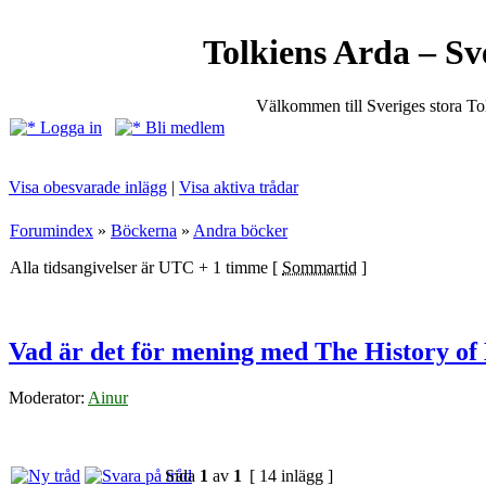
Tolkiens Arda – Sv
Välkommen till Sveriges stora T
Logga in
Bli medlem
Visa obesvarade inlägg
|
Visa aktiva trådar
Forumindex
»
Böckerna
»
Andra böcker
Alla tidsangivelser är UTC + 1 timme [
Sommartid
]
Vad är det för mening med The History of
Moderator:
Ainur
Sida
1
av
1
[ 14 inlägg ]