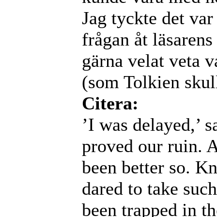
Jag tyckte det var 
frågan åt läsaren
gärna velat veta 
(som Tolkien skull
Citera:
’I was delayed,’ s
proved our ruin. 
been better so. Kn
dared to take such
been trapped in th