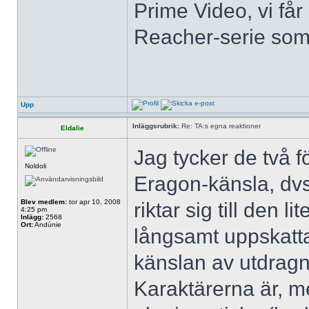
Prime Video, vi få
Reacher-serie som j
Upp
Inläggsrubrik:
Re: TA:s egna reaktioner
Eldalie
Jag tycker de två fö
Noldoli
Eragon-känsla, dv
Blev medlem:
tor apr 10, 2008
riktar sig till den l
4:25 pm
Inlägg:
2568
Ort:
Andúnie
långsamt uppskatta
känslan av utdrag
Karaktärerna är, m