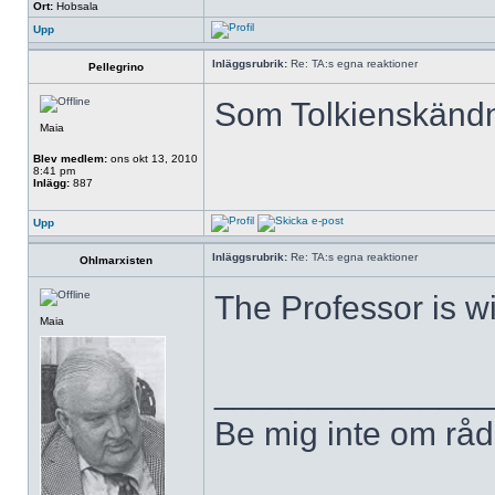
Ort:
Hobsala
Upp
Inläggsrubrik:
Re: TA:s egna reaktioner
Pellegrino
Som Tolkienskändni
Maia
Blev medlem:
ons okt 13, 2010
8:41 pm
Inlägg:
887
Upp
Inläggsrubrik:
Re: TA:s egna reaktioner
Ohlmarxisten
The Professor is w
Maia
______________
Be mig inte om råd,