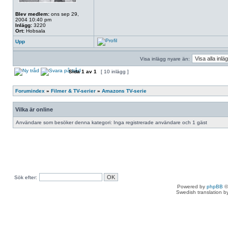
Blev medlem:
ons sep 29,
2004 10:40 pm
Inlägg:
3220
Ort:
Hobsala
Upp
Visa inlägg nyare än:
Sida
1
av
1
[ 10 inlägg ]
Forumindex
»
Filmer & TV-serier
»
Amazons TV-serie
Vilka är online
Användare som besöker denna kategori: Inga registrerade användare och 1 gäst
Sök efter:
Powered by
phpBB
©
Swedish translation 