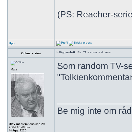
(PS: Reacher-serien
Upp
Inläggsrubrik:
Re: TA:s egna reaktioner
Ohlmarxisten
Som random TV-ser
Maia
"Tolkienkommentar"
______________
Be mig inte om råd,
Blev medlem:
ons sep 29,
2004 10:40 pm
Inlägg:
3220