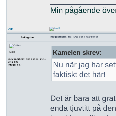
______________
Min pågående övers
Upp
Inläggsrubrik:
Re: TA:s egna reaktioner
Pellegrino
Kamelen skrev:
Maia
Blev medlem:
ons okt 13, 2010
8:41 pm
Nu när jag har sett
Inlägg:
887
faktiskt det här!
Det är bara att grat
enda tjuvtitt på de