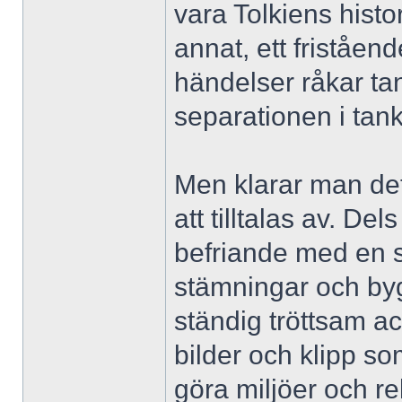
vara Tolkiens histo
annat, ett friståen
händelser råkar ta
separationen i tank
Men klarar man det,
att tilltalas av. Del
befriande med en s
stämningar och byg
ständig tröttsam ac
bilder och klipp so
göra miljöer och rek