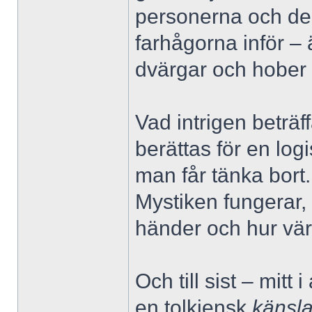
personerna och der
farhågorna inför – 
dvärgar och hober 
Vad intrigen beträf
berättas för en log
man får tänka bor
Mystiken fungerar,
händer och hur vär
Och till sist – mitt
en tolkiensk
känsl