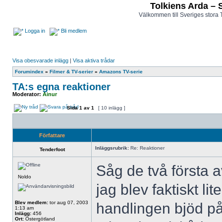
Tolkiens Arda – 
Välkommen till Sveriges stora 
Logga in
Bli medlem
Visa obesvarade inlägg
|
Visa aktiva trådar
Forumindex
»
Filmer & TV-serier
»
Amazons TV-serie
TA:s egna reaktioner
Moderator:
Ainur
Sida
1
av
1
[ 10 inlägg ]
Författare
Inläggsrubrik:
Re: Reaktioner
Tenderfoot
Såg de två första av
Noldo
jag blev faktiskt lit
Blev medlem:
tor aug 07, 2003
handlingen bjöd p
1:13 am
Inlägg:
456
Ort:
Östergötland