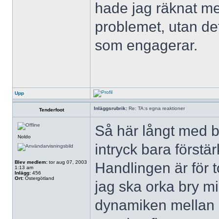
hade jag räknat med
problemet, utan det
som engagerar.
Upp
Inläggsrubrik:
Re: TA:s egna reaktioner
Tenderfoot
Så här långt med ba
Noldo
intryck bara förstä
Blev medlem:
tor aug 07, 2003
Handlingen är för to
1:13 am
Inlägg:
456
Ort:
Östergötland
jag ska orka bry m
dynamiken mellan 