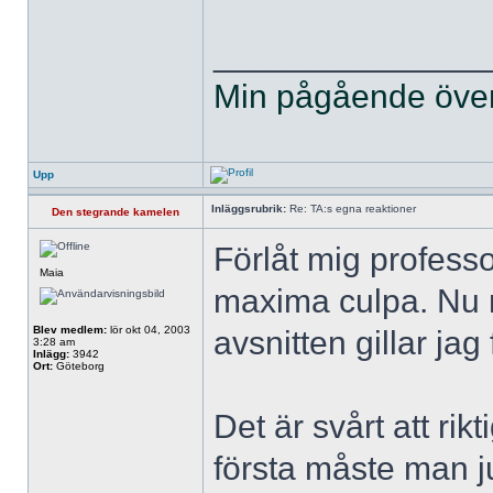
______________
Min pågående övers
Upp
Inläggsrubrik:
Re: TA:s egna reaktioner
Den stegrande kamelen
Förlåt mig professo
Maia
maxima culpa. Nu n
Blev medlem:
lör okt 04, 2003
avsnitten gillar jag 
3:28 am
Inlägg:
3942
Ort:
Göteborg
Det är svårt att rikt
första måste man ju 