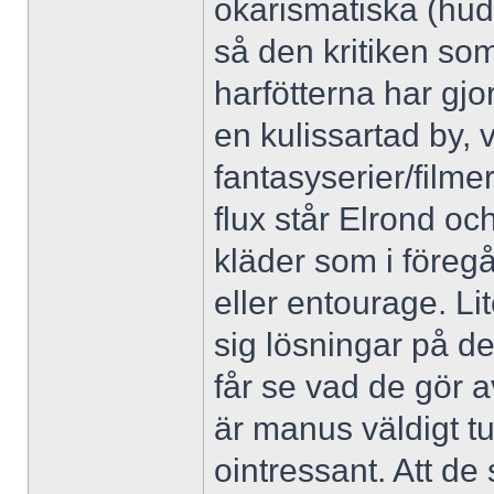
okarismatiska (hud
så den kritiken som 
harfötterna har gjo
en kulissartad by, v
fantasyserier/filmer
flux står Elrond o
kläder som i föreg
eller entourage. Lit
sig lösningar på det
får se vad de gör a
är manus väldigt tu
ointressant. Att de