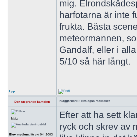
mig. Elrondskådespe
harfotarna är inte 
frukta. Bästa scen
meteormannen, som 
Gandalf, eller i all
5/10 så här långt.
Upp
Inläggsrubrik:
TA:s egna reaktioner
Den stegrande kamelen
Efter att ha sett kla
Maia
ryck och skrev av 
Blev medlem:
lör okt 04, 2003