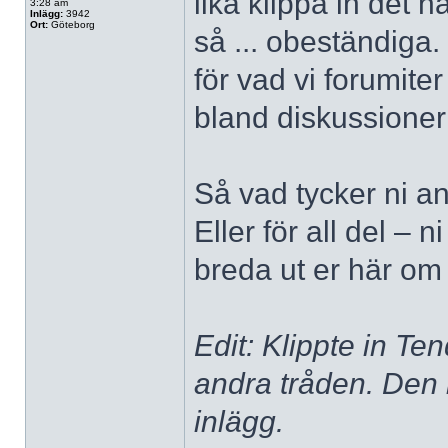
lika klippa in det
3:28 am
Inlägg:
3942
Ort:
Göteborg
så ... obeständiga.
för vad vi forumiter
bland diskussioner
Så vad tycker ni an
Eller för all del – 
breda ut er här om 
Edit: Klippte in Te
andra tråden. Den 
inlägg.