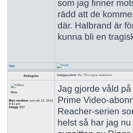
som jag finner mots
rädd att de kommer
där. Halbrand är för
kunna bli en tragis
Upp
Inläggsrubrik:
Re: TA:s egna reaktioner
Pellegrino
Jag gjorde våld på 
Maia
Prime Video-abon
Blev medlem:
ons okt 13, 2010
8:41 pm
Inlägg:
887
Reacher-serien som
helst så har jag nu