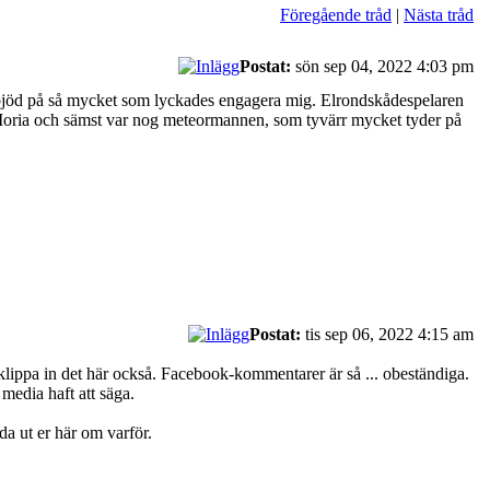
Föregående tråd
|
Nästa tråd
Postat:
sön sep 04, 2022 4:03 pm
ngen bjöd på så mycket som lyckades engagera mig. Elrondskådespelaren
rån Moria och sämst var nog meteormannen, som tyvärr mycket tyder på
Postat:
tis sep 06, 2022 4:15 am
a klippa in det här också. Facebook-kommentarer är så ... obeständiga.
 media haft att säga.
eda ut er här om varför.