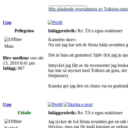
_________________
Min pågående översättning av Tolkiens ring
Upp
Pellegrino
Inläggsrubrik:
Re: TA:s egna reaktioner
Kamelen skrev:
Nu när jag har sett de första båda avsnitten gi
Maia
Det är bara att gratulera! Själv fick jag ju s
Blev medlem:
ons okt
13, 2010 8:41 pm
Intrycket jag fått av de recensenter jag bruk
Inlägg:
887
har inte så mycket med Tolkien att göra, det 
förtjänster).
Kanske ger jag den en chans via en gratismå
Upp
Eldalie
Inläggsrubrik:
Re: TA:s egna reaktioner
Jag tycker de två första avsnitten ger en rät
förvisso, men jag får ändå känslan av utdra