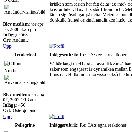
Noldoli
kritiken som serien har fått delar jag inte), 
brist är tiden: Hux flux står Elrond och Cele
tänka sig lösningar på detta. Meteor-Gandalf v
de skulle frångå originalhandlingen hade jag 
Blev medlem:
tor apr
10, 2008 4:25 pm
Inlägg:
2568
Ort:
Andúnie
Upp
Tenderfoot
Inläggsrubrik:
Re: TA:s egna reaktioner
Så här långt med bara ett avsnitt kvar så har 
saker som engagerat är dynamiken mellan Elr
Noldo
finns där. Halbrand är förvisso också lite lu
Blev medlem:
tor aug
07, 2003 1:13 am
Inlägg:
456
Ort:
Östergötland
Upp
Pellegrino
Inläggsrubrik:
Re: TA:s egna reaktioner