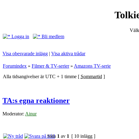
Tolki
Välk
Logga in
Bli medlem
Visa obesvarade inlägg
|
Visa aktiva trådar
Forumindex
»
Filmer & TV-serier
»
Amazons TV-serie
Alla tidsangivelser är UTC + 1 timme [
Sommartid
]
TA:s egna reaktioner
Moderator:
Ainur
Sida
1
av
1
[ 10 inlägg ]