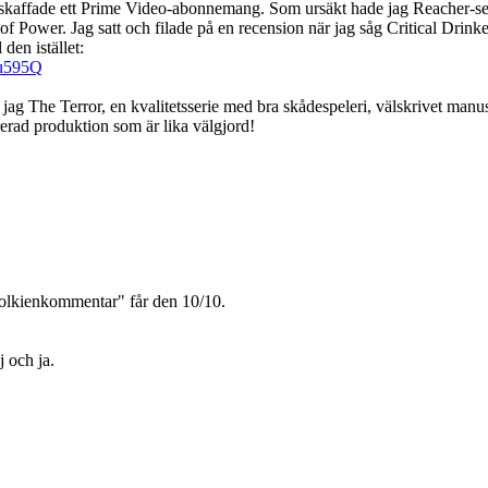
h skaffade ett Prime Video-abonnemang. Som ursäkt hade jag Reacher-seri
of Power. Jag satt och filade på en recension när jag såg Critical Drin
 den istället:
lu595Q
g The Terror, en kvalitetsserie med bra skådespeleri, välskrivet manu
rerad produktion som är lika välgjord!
olkienkommentar" får den 10/10.
j och ja.