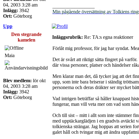
04, 2003 3:28 am
_________________
Inlägg:
3942
Min pågående översättning av Tolkiens ring
Ort:
Göteborg
Upp
Den stegrande
Inläggsrubrik:
Re: TA:s egna reaktioner
kamelen
Förlåt mig professor, för jag har syndat. Mea
Maia
Det är svårt att riktigt sätta fingret på varfö
där vissa personer, platser och händelser råk
Men klarar man det, då tycker jag att det fin
Blev medlem:
lör okt
upp, som inte bara briserar i ständig tröttsa
04, 2003 3:28 am
personerna och deras dräkter ser mycket bätt
Inlägg:
3942
Ort:
Göteborg
Vad intrigen beträffar så håller knappast hi
fungerar, man vill veta mer om vad som händ
Och till sist – mitt i allt som inte stämmer f
med upptäckarglädjen i en gradvis avtäckt vä
tolkienska strängar. Jag hoppas att serien fort
galet håll och tvingar mig att ändra uppfattn