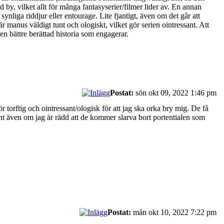
ad by, vilket allt för många fantasyserier/filmer lider av. En annan
nliga riddjur eller entourage. Lite fjantigt, även om det går att
är manus väldigt tunt och ologiskt, vilket gör serien ointressant. Att
en bättre berättad historia som engagerar.
Postat:
sön okt 09, 2022 1:46 pm
ör torftig och ointressant/ologisk för att jag ska orka bry mig. De få
t även om jag är rädd att de kommer slarva bort portentialen som
Postat:
mån okt 10, 2022 7:22 pm