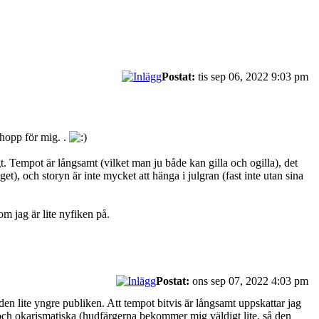
Postat:
tis sep 06, 2022 9:03 pm
t hopp för mig. .
t. Tempot är långsamt (vilket man ju både kan gilla och ogilla), det
et), och storyn är inte mycket att hänga i julgran (fast inte utan sina
m jag är lite nyfiken på.
Postat:
ons sep 07, 2022 4:03 pm
 den lite yngre publiken. Att tempot bitvis är långsamt uppskattar jag
 och okarismatiska (hudfärgerna bekommer mig väldigt lite, så den