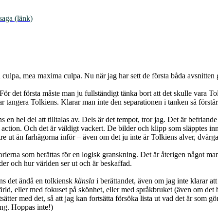
saga (länk)
 culpa, mea maxima culpa. Nu när jag har sett de första båda avsnitten gi
r. För det första måste man ju fullständigt tänka bort att det skulle vara To
ar tangera Tolkiens. Klarar man inte den separationen i tanken så förstår
ns en hel del att tilltalas av. Dels är det tempot, tror jag. Det är befri
m action. Och det är väldigt vackert. De bilder och klipp som släpptes inn
re ut än farhågorna inför – även om det ju inte är Tolkiens alver, dvärg
storierna som berättas för en logisk granskning. Det är återigen något 
er och hur världen ser ut och är beskaffad.
inns det ändå en tolkiensk
känsla
i berättandet, även om jag inte klarar att
rld, eller med fokuset på skönhet, eller med språkbruket (även om det bli
sätter med det, så att jag kan fortsätta försöka lista ut vad det är som gör
ing. Hoppas inte!)