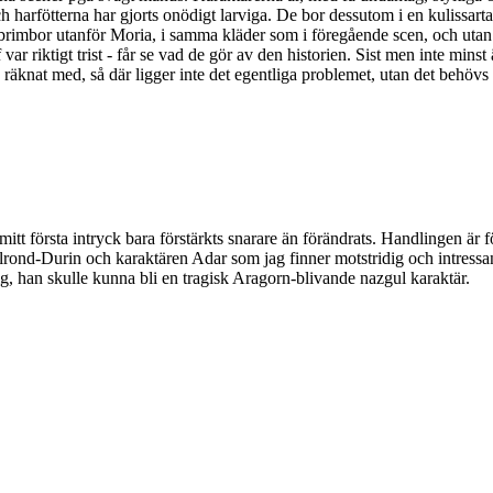
och harfötterna har gjorts onödigt larviga. De bor dessutom i en kulissart
brimbor utanför Moria, i samma kläder som i föregående scen, och utan sy
ar riktigt trist - får se vad de gör av den historien. Sist men inte minst 
räknat med, så där ligger inte det egentliga problemet, utan det behövs 
mitt första intryck bara förstärkts snarare än förändrats. Handlingen är f
ond-Durin och karaktären Adar som jag finner motstridig och intressan
rig, han skulle kunna bli en tragisk Aragorn-blivande nazgul karaktär.