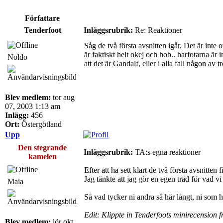
Författare
Tenderfoot
Inläggsrubrik:
Re: Reaktioner
Såg de två första avsnitten igår. Det är inte
är faktiskt helt okej och hob.. harfotarna ä
Noldo
att det är Gandalf, eller i alla fall någon av 
Blev medlem:
tor aug
07, 2003 1:13 am
Inlägg:
456
Ort:
Östergötland
Upp
Den stegrande
Inläggsrubrik:
TA:s egna reaktioner
kamelen
Efter att ha sett klart de två första avsnitt
Jag tänkte att jag gör en egen tråd för vad v
Maia
Så vad tycker ni andra så här långt, ni som ha
Edit: Klippte in Tenderfoots minirecension 
Blev medlem:
lör okt