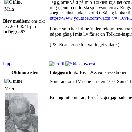
Jag gjorde våld på min Tolkien-lojalitet oc
mig igenom de första sju avsnitten av Rings 
Maia
speglar mina tankar perfekt. Så jag länkar till
https://www.youtube.com/watch?v=416vF
Blev medlem:
ons okt
13, 2010 8:41 pm
För er som har Prime Video rekommenderar ja
Inlägg:
887
någon gång i mitt liv får se en Tolkien-inspi
(PS: Reacher-serien var inget vidare.)
Upp
Ohlmarxisten
Inläggsrubrik:
Re: TA:s egna reaktioner
Som random TV-serie får den 4/10. Som "T
Maia
_________________
Be mig inte om råd, för då säger jag både ne