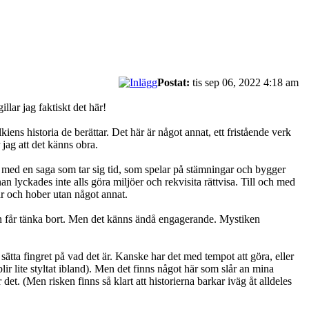
Postat:
tis sep 06, 2022 4:18 am
llar jag faktiskt det här!
lkiens historia de berättar. Det här är något annat, ett fristående verk
 jag att det känns obra.
ande med en saga som tar sig tid, som spelar på stämningar och bygger
an lyckades inte alls göra miljöer och rekvisita rättvisa. Till och med
ar och hober utan något annat.
man får tänka bort. Men det känns ändå engagerande. Mystiken
 sätta fingret på vad det är. Kanske har det med tempot att göra, eller
r lite styltat ibland). Men det finns något här som slår an mina
 det. (Men risken finns så klart att historierna barkar iväg åt alldeles