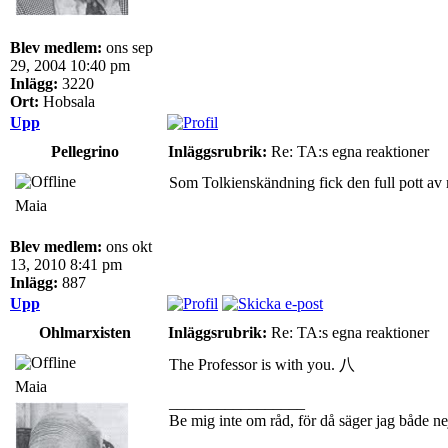
Blev medlem:
ons sep
29, 2004 10:40 pm
Inlägg:
3220
Ort:
Hobsala
Upp
Pellegrino
Inläggsrubrik:
Re: TA:s egna reaktioner
Som Tolkienskändning fick den full pott av
Maia
Blev medlem:
ons okt
13, 2010 8:41 pm
Inlägg:
887
Upp
Ohlmarxisten
Inläggsrubrik:
Re: TA:s egna reaktioner
The Professor is with you. 八
Maia
_________________
Be mig inte om råd, för då säger jag både ne