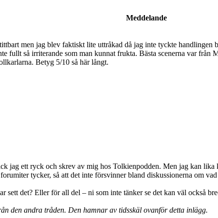
Meddelande
 otittbart men jag blev faktiskt lite uttråkad då jag inte tyckte handli
r inte fullt så irriterande som man kunnat frukta. Bästa scenerna var f
trollkarlarna. Betyg 5/10 så här långt.
en fick jag ett ryck och skrev av mig hos Tolkienpodden. Men jag kan lik
i forumiter tycker, så att det inte försvinner bland diskussionerna om vad
r sett det? Eller för all del – ni som inte tänker se det kan väl också br
från den andra tråden. Den hamnar av tidsskäl ovanför detta inlägg.