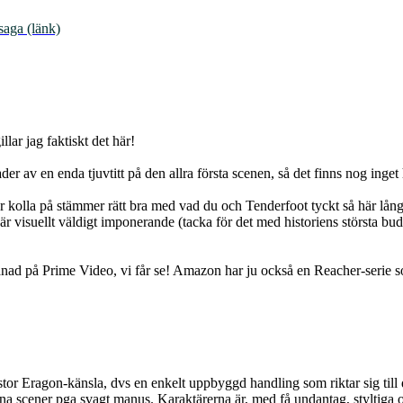
saga (länk)
llar jag faktiskt det här!
pader av en enda tjuvtitt på den allra första scenen, så det finns nog inge
ar kolla på stämmer rätt bra med vad du och Tenderfoot tyckt så här lång
är visuellt väldigt imponerande (tacka för det med historiens största budg
nad på Prime Video, vi får se! Amazon har ju också en Reacher-serie so
t stor Eragon-känsla, dvs en enkelt uppbyggd handling som riktar sig till
gna scener pga svagt manus. Karaktärerna är, med få undantag, styltiga