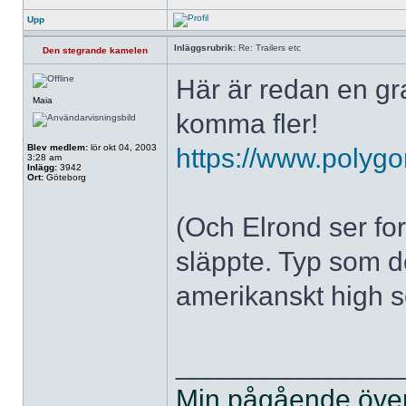
Upp
Inläggsrubrik:
Re: Trailers etc
Den stegrande kamelen
Här är redan en gra
Maia
komma fler!
Blev medlem:
lör okt 04, 2003
https://www.polygo
3:28 am
Inlägg:
3942
Ort:
Göteborg
(Och Elrond ser fort
släppte. Typ som d
amerikanskt high s
______________
Min pågående övers