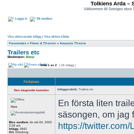
Tolkiens Arda – 
Välkommen till Sveriges stora 
Logga in
Bli medlem
Visa obesvarade inlägg
|
Visa aktiva trådar
Forumindex
»
Filmer & TV-serier
»
Amazons TV-serie
Trailers etc
Moderator:
Ainur
Sida
1
av
2
[ 16 inlägg ]
Författare
Inläggsrubrik:
Trailers etc
Den stegrande kamelen
En första liten trai
Maia
säsongen, om jag fö
Blev medlem:
lör okt 04, 2003
https://twitter.co
3:28 am
Inlägg:
3942
Ort:
Göteborg