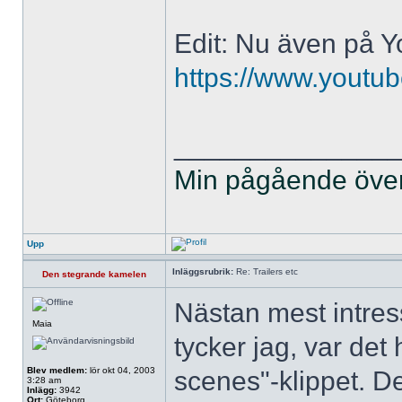
Edit: Nu även på Y
https://www.you
______________
Min pågående övers
Upp
Inläggsrubrik:
Re: Trailers etc
Den stegrande kamelen
Nästan mest intres
Maia
tycker jag, var det
Blev medlem:
lör okt 04, 2003
scenes"-klippet. Det
3:28 am
Inlägg:
3942
Ort:
Göteborg