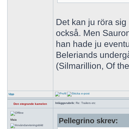
Det kan ju röra si
också. Men Sauron 
han hade ju eventue
Beleriands undergå
(Silmarillion, Of t
Upp
Inläggsrubrik:
Re: Trailers etc
Den stegrande kamelen
Pellegrino skrev:
Maia