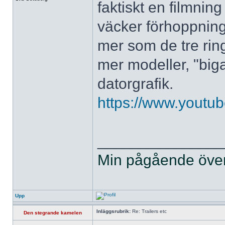
faktiskt en filmnin
väcker förhoppning
mer som de tre ring
mer modeller, "big
datorgrafik.
https://www.you
______________
Min pågående övers
Upp
Inläggsrubrik:
Re: Trailers etc
Den stegrande kamelen