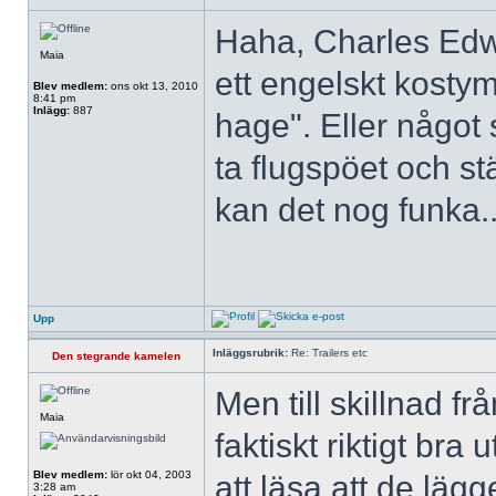
Haha, Charles Edwa
Maia
ett engelskt kostym
Blev medlem:
ons okt 13, 2010
8:41 pm
Inlägg:
887
hage". Eller något
ta flugspöet och st
kan det nog funka.
Upp
Inläggsrubrik:
Re: Trailers etc
Den stegrande kamelen
Men till skillnad f
Maia
faktiskt riktigt bra
Blev medlem:
lör okt 04, 2003
att läsa att de läg
3:28 am