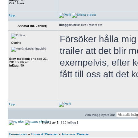
Ort:
Umeå
Upp
Inläggsrubrik:
Re: Trailers etc
Annatar (fd. Jonker)
Försöker hålla mig
Östring
trailer att det blir
Blev medlem:
ons sep 21,
exempelvis, efter 
2016 9:06 am
Inlägg:
49
fått till oss att de
Upp
Visa inlägg nyare än:
Sida
1
av
2
[ 16 inlägg ]
Forumindex
»
Filmer & TV-serier
»
Amazons TV-serie