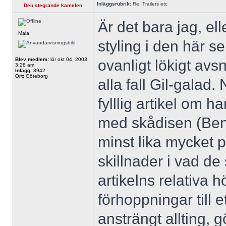
Inläggsrubrik:
Re: Trailers etc
Den stegrande kamelen
Är det bara jag, el
Maia
styling i den här s
Blev medlem:
lör okt 04, 2003
ovanligt lökigt avsn
3:28 am
Inlägg:
3942
Ort:
Göteborg
alla fall Gil-galad.
fylllig artikel om ha
med skådisen (Ben
minst lika mycket
skillnader i vad d
artikelns relativa h
förhoppningar till 
ansträngt allting, g