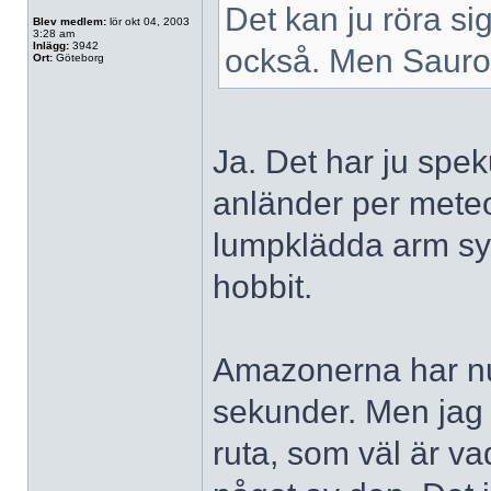
Det kan ju röra s
Blev medlem:
lör okt 04, 2003
3:28 am
Inlägg:
3942
också. Men Sauron
Ort:
Göteborg
Ja. Det har ju spek
anländer per meteor
lumpklädda arm syn
hobbit.
Amazonerna har nu
sekunder. Men jag i
ruta, som väl är v