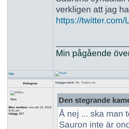
verkligen att jag ha
https://twitter.co
______________
Min pågående övers
Upp
Inläggsrubrik:
Re: Trailers etc
Pellegrino
Den stegrande kame
Maia
Blev medlem:
ons okt 13, 2010
8:41 pm
Å nej ... ska man t
Inlägg:
887
Sauron inte är ond