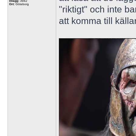
Inlägg:
3942
Ort:
Göteborg
"riktigt" och inte b
att komma till källar