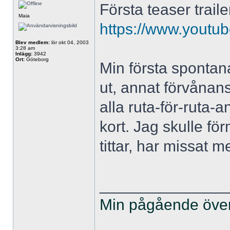
Första teaser traile
Maia
https://www.yout
Blev medlem:
lör okt 04, 2003
3:28 am
Inlägg:
3942
Ort:
Göteborg
Min första spontana
ut, annat förvånans
alla ruta-för-ruta
kort. Jag skulle för
tittar, har missat m
______________
Min pågående övers