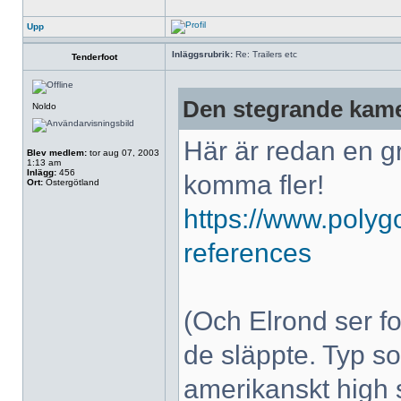
Upp
Inläggsrubrik:
Re: Trailers etc
Tenderfoot
Den stegrande kame
Noldo
Här är redan en gr
Blev medlem:
tor aug 07, 2003
1:13 am
Inlägg:
456
komma fler!
Ort:
Östergötland
https://www.polyg
references
(Och Elrond ser for
de släppte. Typ s
amerikanskt high 