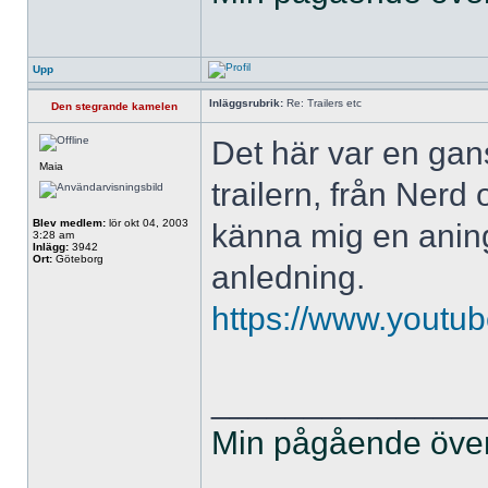
Upp
Inläggsrubrik:
Re: Trailers etc
Den stegrande kamelen
Det här var en ga
Maia
trailern, från Nerd 
Blev medlem:
lör okt 04, 2003
känna mig en aning
3:28 am
Inlägg:
3942
Ort:
Göteborg
anledning.
https://www.you
______________
Min pågående övers