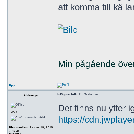
att komma till källar
______________
Min pågående övers
Upp
Inläggsrubrik:
Re: Trailers etc
Älvknugen
Det finns nu ytterl
Uruk
https://cdn.jwplay
Blev medlem:
fre nov 16, 2018
7:45 am
Inlägg:
11