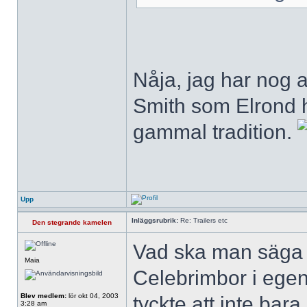
Nåja, jag har nog a
Smith som Elrond he
gammal tradition.
Upp
Inläggsrubrik:
Re: Trailers etc
Den stegrande kamelen
Vad ska man säga 
Maia
Celebrimbor i ege
Blev medlem:
lör okt 04, 2003
tyckte att inte bara
3:28 am