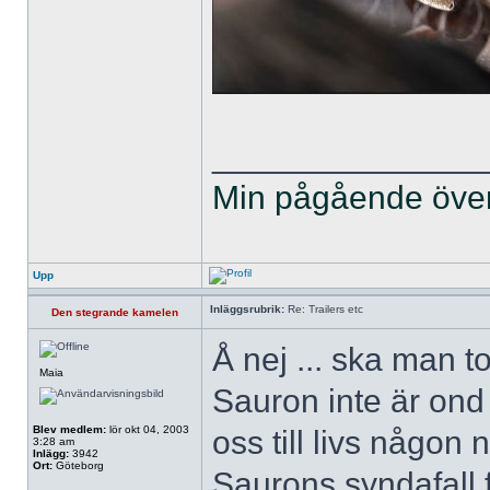
______________
Min pågående övers
Upp
Inläggsrubrik:
Re: Trailers etc
Den stegrande kamelen
Å nej ... ska man t
Maia
Sauron inte är ond 
Blev medlem:
lör okt 04, 2003
oss till livs någ
3:28 am
Inlägg:
3942
Ort:
Göteborg
Saurons syndafall f