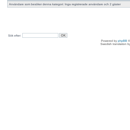
Användare som besöker denna kategori: Inga registrerade användare och 2 gäster
Sök efter:
Powered by
phpBB
©
Swedish translation 