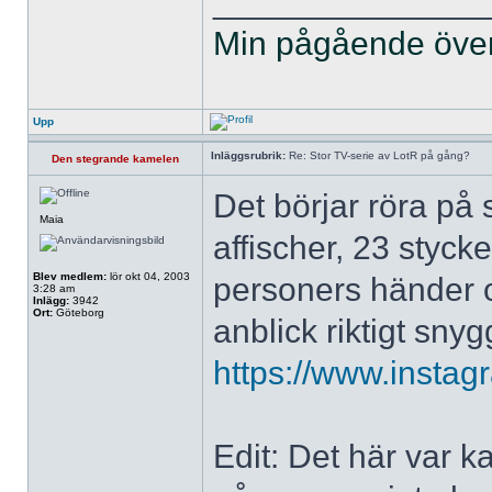
______________
Min pågående övers
Upp
Inläggsrubrik:
Re: Stor TV-serie av LotR på gång?
Den stegrande kamelen
Det börjar röra på 
Maia
affischer, 23 styck
Blev medlem:
lör okt 04, 2003
personers händer o
3:28 am
Inlägg:
3942
Ort:
Göteborg
anblick riktigt sny
https://www.instag
Edit: Det här var k