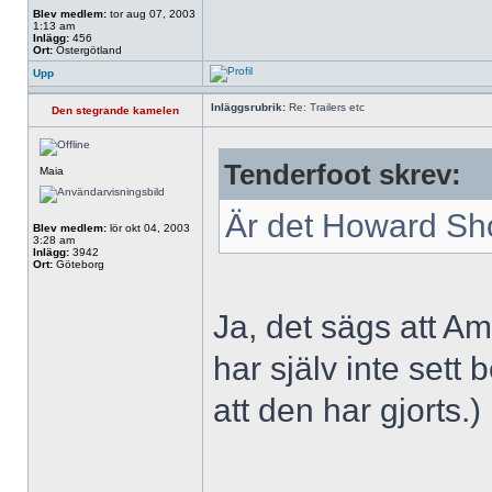
Blev medlem:
tor aug 07, 2003
1:13 am
Inlägg:
456
Ort:
Östergötland
Upp
Inläggsrubrik:
Re: Trailers etc
Den stegrande kamelen
Tenderfoot skrev:
Maia
Är det Howard Sho
Blev medlem:
lör okt 04, 2003
3:28 am
Inlägg:
3942
Ort:
Göteborg
Ja, det sägs att Ama
har själv inte sett 
att den har gjorts.)