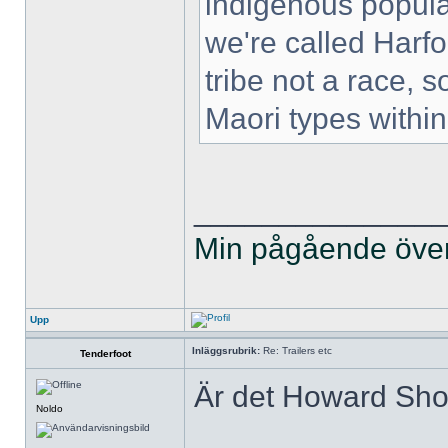
indigenous populat
we're called Harfoo
tribe not a race, 
Maori types within 
______________
Min pågående övers
Upp
Inläggsrubrik:
Re: Trailers etc
Tenderfoot
Är det Howard Shor
Noldo