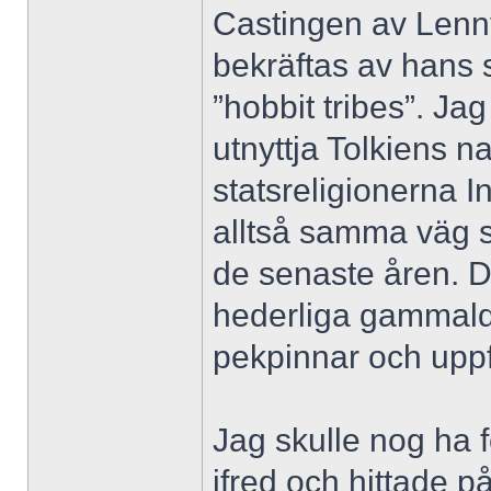
Castingen av Lenny
bekräftas av hans
”hobbit tribes”. J
utnyttja Tolkiens n
statsreligionerna In
alltså samma väg s
de senaste åren. Det
hederliga gammald
pekpinnar och uppf
Jag skulle nog ha 
ifred och hittade p