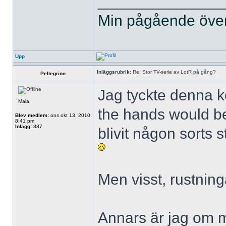
______________
Min pågående övers
Upp
Inläggsrubrik:
Re: Stor TV-serie av LotR på gång?
Pellegrino
Jag tyckte denna k
Maia
the hands would be
Blev medlem:
ons okt 13, 2010
8:41 pm
Inlägg:
887
blivit någon sorts
Men visst, rustning
Annars är jag om m