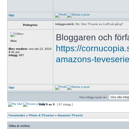
Upp
Inläggsrubrik:
Re: Stor TV-serie av LotR på gång?
Pellegrino
Bloggaren och förf
Maia
https://cornucopia
Blev medlem:
ons okt 13, 2010
8:41 pm
Inlägg:
887
amazons-teveserie-
Upp
Visa inlägg nyare än:
Sida
5
av
5
[ 67 inlägg ]
Forumindex
»
Filmer & TV-serier
»
Amazons TV-serie
Vilka är online