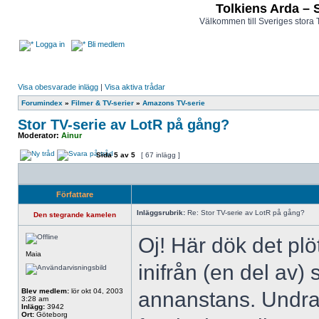
Tolkiens Arda – 
Välkommen till Sveriges stora 
Logga in
Bli medlem
Visa obesvarade inlägg
|
Visa aktiva trådar
Forumindex
»
Filmer & TV-serier
»
Amazons TV-serie
Stor TV-serie av LotR på gång?
Moderator:
Ainur
Sida
5
av
5
[ 67 inlägg ]
Författare
Inläggsrubrik:
Re: Stor TV-serie av LotR på gång?
Den stegrande kamelen
Oj! Här dök det plö
Maia
inifrån (en del av)
Blev medlem:
lör okt 04, 2003
annanstans. Undra
3:28 am
Inlägg:
3942
Ort:
Göteborg