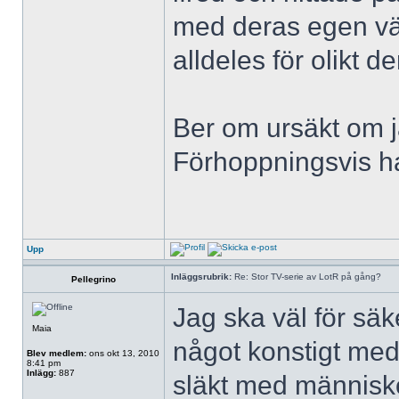
med deras egen vär
alldeles för olikt d
Ber om ursäkt om j
Förhoppningsvis har
Upp
Inläggsrubrik:
Re: Stor TV-serie av LotR på gång?
Pellegrino
Jag ska väl för säke
Maia
något konstigt med
Blev medlem:
ons okt 13, 2010
8:41 pm
Inlägg:
887
släkt med människo