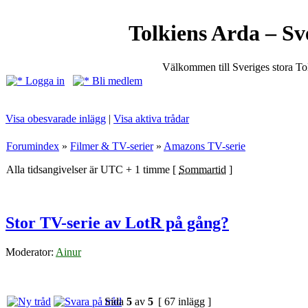
Tolkiens Arda – Sv
Välkommen till Sveriges stora T
Logga in
Bli medlem
Visa obesvarade inlägg
|
Visa aktiva trådar
Forumindex
»
Filmer & TV-serier
»
Amazons TV-serie
Alla tidsangivelser är UTC + 1 timme [
Sommartid
]
Stor TV-serie av LotR på gång?
Moderator:
Ainur
Sida
5
av
5
[ 67 inlägg ]