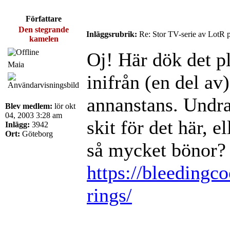
Författare
Den stegrande
Inläggsrubrik:
Re: Stor TV-serie av LotR 
kamelen
Oj! Här dök det pl
Maia
inifrån (en del av
annanstans. Undr
Blev medlem:
lör okt
04, 2003 3:28 am
skit för det här, e
Inlägg:
3942
Ort:
Göteborg
så mycket bönor?
https://bleedingco
rings/