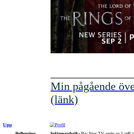
______________
Min pågående över
(länk)
Upp
Pellegrino
Inläggsrubrik:
Re: Stor TV-serie av LotR 