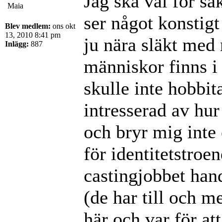
Jag ska väl för säk
Maia
ser något konstig
Blev medlem:
ons okt
13, 2010 8:41 pm
ju nära släkt med
Inlägg:
887
människor finns i 
skulle inte hobbit
intresserad av hur
och bryr mig inte
för identitetstroe
castingjobbet hand
(de har till och me
här och var för a