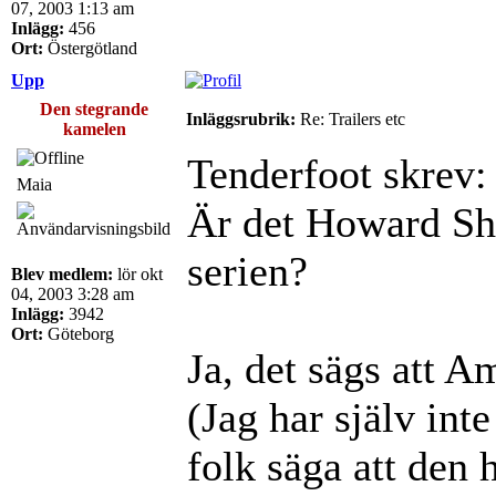
07, 2003 1:13 am
Inlägg:
456
Ort:
Östergötland
Upp
Den stegrande
Inläggsrubrik:
Re: Trailers etc
kamelen
Tenderfoot skrev:
Maia
Är det Howard Sho
serien?
Blev medlem:
lör okt
04, 2003 3:28 am
Inlägg:
3942
Ort:
Göteborg
Ja, det sägs att Am
(Jag har själv inte
folk säga att den h