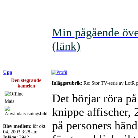
______________
Min pågående över
(länk)
Upp
Den stegrande
Inläggsrubrik:
Re: Stor TV-serie av LotR 
kamelen
Det börjar röra på 
Maia
knippe affischer, 
på personers händ
Blev medlem:
lör okt
04, 2003 3:28 am
Inlägg:
3942