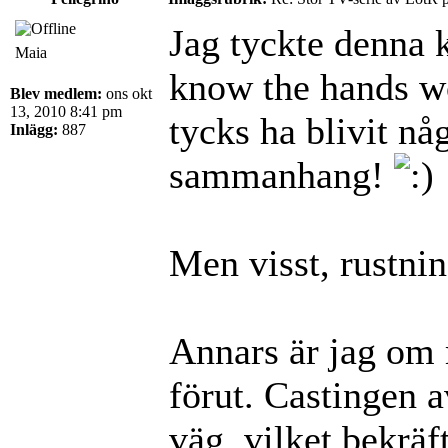
Jag tyckte denna 
Maia
know the hands w
Blev medlem:
ons okt
13, 2010 8:41 pm
tycks ha blivit nå
Inlägg:
887
sammanhang!
Men visst, rustnin
Annars är jag om 
förut. Castingen 
väg, vilket bekrä