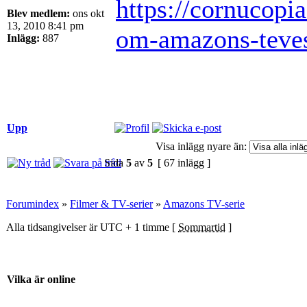
https://cornucopi
Blev medlem:
ons okt
13, 2010 8:41 pm
om-amazons-tevese
Inlägg:
887
Upp
Visa inlägg nyare än:
Sida
5
av
5
[ 67 inlägg ]
Forumindex
»
Filmer & TV-serier
»
Amazons TV-serie
Alla tidsangivelser är UTC + 1 timme [
Sommartid
]
Vilka är online