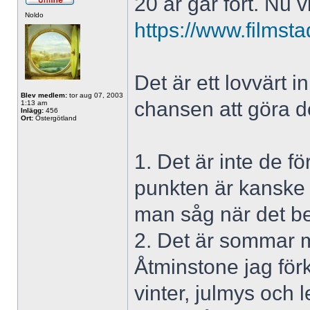
20 år går fort. Nu 
Noldo
https://www.filmst
Det är ett lovvärt i
Blev medlem:
tor aug 07, 2003
chansen att göra de
1:13 am
Inlägg:
456
Ort:
Östergötland
1. Det är inte de f
punkten är kanske r
man såg när det be
2. Det är sommar m
Åtminstone jag för
vinter, julmys och l