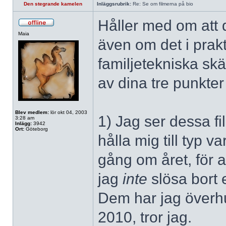
Den stegrande kamelen
Inläggsrubrik:
Re: Se om filmerna på bio
Håller med om att d
Maia
även om det i prak
familjetekniska skäl
av dina tre punkter
Blev medlem:
lör okt 04, 2003
1) Jag ser dessa fi
3:28 am
Inlägg:
3942
Ort:
Göteborg
hålla mig till typ v
gång om året, för at
jag
inte
slösa bort e
Dem har jag överhu
2010, tror jag.