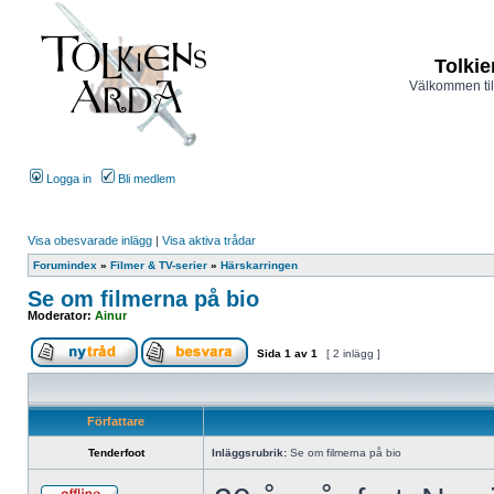
Tolkie
Välkommen til
Logga in
Bli medlem
Visa obesvarade inlägg
|
Visa aktiva trådar
Forumindex
»
Filmer & TV-serier
»
Härskarringen
Se om filmerna på bio
Moderator:
Ainur
Sida
1
av
1
[ 2 inlägg ]
Författare
Tenderfoot
Inläggsrubrik:
Se om filmerna på bio