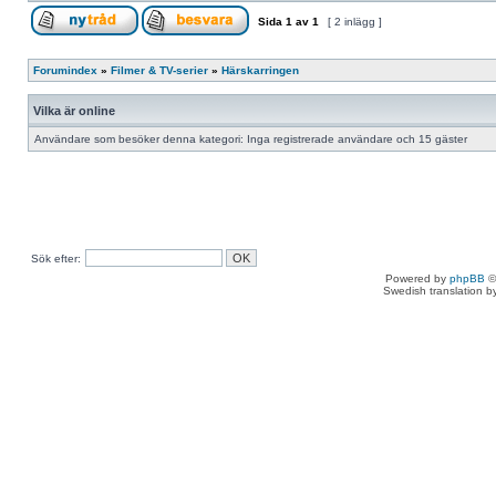
Sida
1
av
1
[ 2 inlägg ]
Forumindex
»
Filmer & TV-serier
»
Härskarringen
Vilka är online
Användare som besöker denna kategori: Inga registrerade användare och 15 gäster
Sök efter:
Powered by
phpBB
©
Swedish translation 