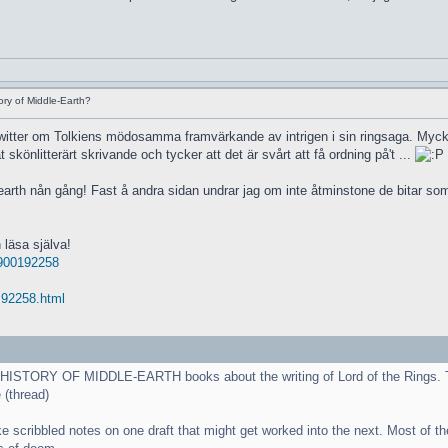
ry of Middle-Earth?
witter om Tolkiens mödosamma framvärkande av intrigen i sin ringsaga. Mycke
skönlitterärt skrivande och tycker att det är svårt att få ordning på't ...
earth nån gång! Fast å andra sidan undrar jag om inte åtminstone de bitar som ta
 läsa själva!
 2900192258
. 92258.html
e HISTORY OF MIDDLE-EARTH books about the writing of Lord of the Rings. They
e (thread)
e scribbled notes on one draft that might get worked into the next. Most of t