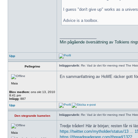
I guess "don't give up" works as a universa
Advice is a toolbox.
_________________
Min pågående översättning av Tolkiens ring
Upp
Inläggsrubrik:
Re: Vad är det för mening med The Histo
Pellegrino
En sammanfattning av HoME räcker gott för de
Maia
Blev medlem:
ons okt 13, 2010
8:41 pm
Inlägg:
887
Upp
Inläggsrubrik:
Re: Vad är det för mening med The Histo
Den stegrande kamelen
Tredje tråden! Här är början; resten får ni lä
https://twitter.com/mytholder/status/13 ...
Maia
https://threadreaderapp.com/thread/1322 ..