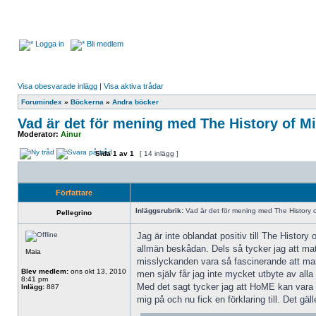
Logga in
Bli medlem
Visa obesvarade inlägg
|
Visa aktiva trådar
Forumindex
»
Böckerna
»
Andra böcker
Vad är det för mening med The History of M
Moderator:
Ainur
Sida
1
av
1
[ 14 inlägg ]
Författare
Inläggsrubrik:
Vad är det för mening med The History o
Pellegrino
Jag är inte oblandat positiv till The History
allmän beskådan. Dels så tycker jag att mater
Maia
misslyckanden vara så fascinerande att man
Blev medlem:
ons okt 13, 2010
men själv får jag inte mycket utbyte av alla
8:41 pm
Med det sagt tycker jag att HoME kan vara b
Inlägg:
887
mig på och nu fick en förklaring till. Det g