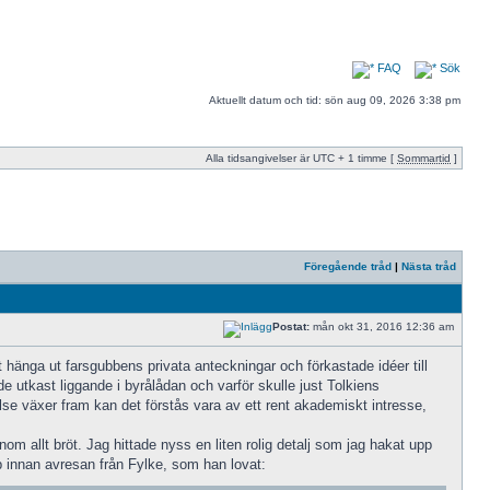
FAQ
Sök
Aktuellt datum och tid: sön aug 09, 2026 3:38 pm
Alla tidsangivelser är UTC + 1 timme [
Sommartid
]
Föregående tråd
|
Nästa tråd
Postat:
mån okt 31, 2016 12:36 am
att hänga ut farsgubbens privata anteckningar och förkastade idéer till
de utkast liggande i byrålådan och varför skulle just Tolkiens
e växer fram kan det förstås vara av ett rent akademiskt intresse,
m allt bröt. Jag hittade nyss en liten rolig detalj som jag hakat upp
pp innan avresan från Fylke, som han lovat: