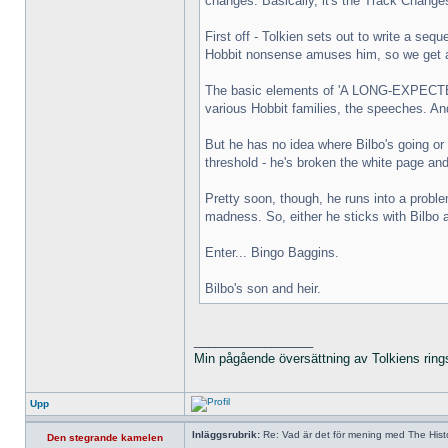
changes. Basically, it's the Track Change
First off - Tolkien sets out to write a seq
Hobbit nonsense amuses him, so we get a 
The basic elements of 'A LONG-EXPECTED P
various Hobbit families, the speeches. And
But he has no idea where Bilbo's going or w
threshold - he's broken the white page and
Pretty soon, though, he runs into a proble
madness. So, either he sticks with Bilbo 
Enter... Bingo Baggins.
Bilbo's son and heir.
_________________
Min pågående översättning av Tolkiens ring
Upp
Inläggsrubrik:
Re: Vad är det för mening med The Histo
Den stegrande kamelen