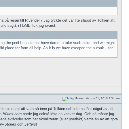
 på resan till Rivendell? Jag tyckte det var lite slappt av Tolkien att
lle sagt), i HoME fick jag svaret:
ing the peril I should not have dared to take such risks, and we might
 place far from all help. As it is we have escaped the pursuit – for
Postat:
tis nov 01, 2016 2:34 am
 pinsamt att vara så inne på Tolkien och inte ha läst något av allt
ch
Húrins barn
borde jag också läsa en vacker dag. Och så måste jag
ans skriverier som har skönlitterärt (eller poetiskt) värde än av att göra
ry-Stories
och
Letters
!