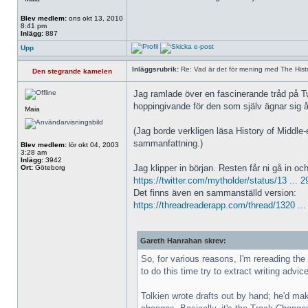
Blev medlem:
ons okt 13, 2010
8:41 pm
Inlägg:
887
Upp
Inläggsrubrik:
Re: Vad är det för mening med The Histo
Den stegrande kamelen
Jag ramlade över en fascinerande tråd på T
hoppingivande för den som själv ägnar sig åt 
Maia
(Jag borde verkligen läsa History of Middle-
sammanfattning.)
Blev medlem:
lör okt 04, 2003
3:28 am
Inlägg:
3942
Jag klipper in början. Resten får ni gå in och
Ort:
Göteborg
https://twitter.com/mytholder/status/13 ...
Det finns även en sammanställd version:
https://threadreaderapp.com/thread/1320 ..
Gareth Hanrahan skrev:
So, for various reasons, I'm rereading th
to do this time try to extract writing advic
Tolkien wrote drafts out by hand; he'd mak