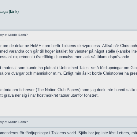
saga (länk)
ry of Middle-Earth?
lar om de delar av HoME som berör Tolkiens skrivprocess. Alltså när Christoph
d varandra och går till höger istället för vänster på något ställe (kanske lite
ntressant experiment i överflödig djupanalys men ack så tålamodsprövande.
aterial som kunde ha platsat i Unfinished Tales: små fördjupningar om Glorfin
ä om dvärgar och människor m.m. Enligt min åsikt borde Christopher ha present
.
storia om tidsresor (The Notion Club Papers) som jag dock inte hunnit sätta mi
 gräva ner sig i när höstmörkret tätnar utanför fönstret.
ry of Middle-Earth?
eras för fördjupningar i Tolkiens värld. Själv har jag inte läst Letters, måste