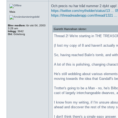
Och precis nu har tråd nummer 2 dykt upp! Ja
https://twitter.com/mytholder/status/13 ...
Maia
https://threadreaderapp.com/thread/1321 ..
Blev medlem:
lör okt 04, 2003
3:28 am
Gareth Hanrahan skrev:
Inlägg:
3942
Ort:
Göteborg
Thread 2! We're starting in THE TREASO
(I lost my copy of 8 and haven't actually r
So, having reached Balin's tomb, and with 
A lot of this is polishing, changing char
He's still wobbling about various elements
moving towards the idea that Gandalf's be
Trotter's going to be a Man - no, he's Bilb
cast of largely interchangeable dwarves,
I know from my writing, if I'm unsure abo
ahead and discover the rest of the story so
I don't think there's a single easy answe