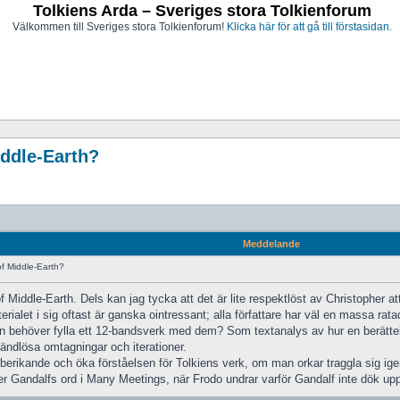
Tolkiens Arda – Sveriges stora Tolkienforum
Välkommen till Sveriges stora Tolkienforum!
Klicka här för att gå till förstasidan.
iddle-Earth?
Meddelande
f Middle-Earth?
 of Middle-Earth. Dels kan jag tycka att det är lite respektlöst av Christopher 
ialet i sig oftast är ganska ointressant; alla författare har väl en massa rata
 behöver fylla ett 12-bandsverk med dem? Som textanalys av hur en berättels
 ändlösa omtagningar och iterationer.
erikande och öka förståelsen för Tolkiens verk, om man orkar traggla sig igeno
äller Gandalfs ord i Many Meetings, när Frodo undrar varför Gandalf inte dök u