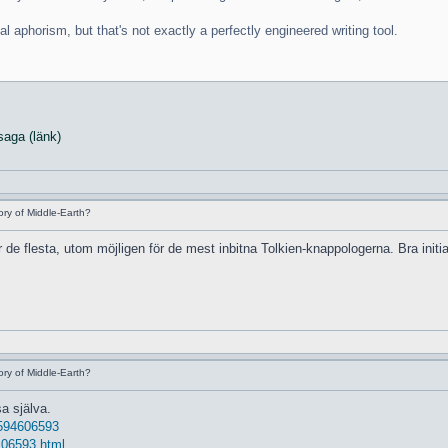
l aphorism, but that's not exactly a perfectly engineered writing tool.
saga (länk)
ry of Middle-Earth?
 flesta, utom möjligen för de mest inbitna Tolkien-knappologerna. Bra initiat
ry of Middle-Earth?
sa själva.
 1594606593
. 06593.html