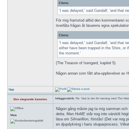
Citera:
’I was delayed,’ said Gandalf, ’and that n
För mig framstod alltid den kommentaren som 
överlåta frågan åt läsarens egna spekulatio
Citera:
’I was delayed,’ said Gandalf, ’and that n
either have been trapped in the Shire, or 
the moment.’
(The Treason of Isengard, kapitel 5)
Någon annan som fått aha-upplevelser av
Upp
Inläggsrubrik:
Re: Vad är det för mening med The Histo
Den stegrande kamelen
Någon gång måste jag ta mig samman och läs
detta. Men
HoME
står nog inte särskilt högt
Maia
läsa om
Silmarillion
, förstås! (Det var nog p
en djupdykning i hans skaparprocess. Vilket 