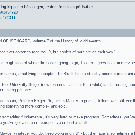
g klipper in början igen; resten får ni läsa på Twitter.
 0503454720
. 54720.html
N OF ISENGARD, Volume 7 of the History of Middle-earth.
ead ever gotten to read Vol. 9, but copies of both are on their way.)
a rough idea of where the book's going to go, Tolkien... goes back and revises
acter names, amplifying concepts. The Black Riders steadily become more sinis
, too. Odo/Fatty Bolger (now renamed Hamilcar for a while) is still running a
en taking prisoner.
o's cousin, Peregrin Bolger. No, he's a Man. At a guess, Tolkien was still vacil
 and something more complex and epic.
ut something fundamental, it's very hard to make progress. Sometimes, you've 
 you've got a different perspective on earlier stuff.
r. Maybe "whatever you do, keep working on it!" - but then again, sometimes a