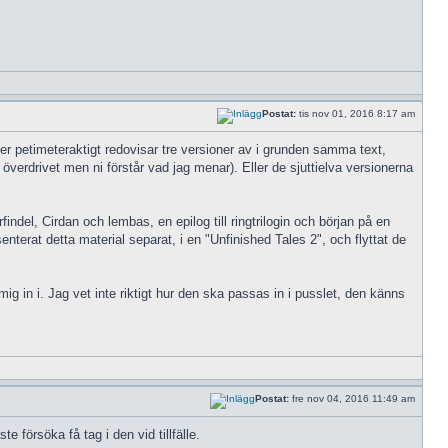
Postat:
tis nov 01, 2016 8:17 am
er petimeteraktigt redovisar tre versioner av i grunden samma text,
 överdrivet men ni förstår vad jag menar). Eller de sjuttielva versionerna
del, Cirdan och lembas, en epilog till ringtrilogin och början på en
erat detta material separat, i en "Unfinished Tales 2", och flyttat de
g in i. Jag vet inte riktigt hur den ska passas in i pusslet, den känns
Postat:
fre nov 04, 2016 11:49 am
 försöka få tag i den vid tillfälle.