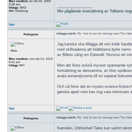
Blev medlem:
lör okt 04, 2003
3:28 am
_________________
Inlägg:
3942
Min pågående översättning av Tolkiens ring
Ort:
Göteborg
Upp
Inläggsrubrik:
Re: Vad är det för mening med The Histo
Pellegrino
Jag kanske ska tillägga att min kritik hand
med skillnaderna att hobbitarna byter namn me
Maia
av Bilbos sång om Eärendil; förvisso ett i
Blev medlem:
ons okt 13, 2010
8:41 pm
Men det finns också mycket spännande nytt m
Inlägg:
887
fortsättning av densamma, en liten språkess
anala textanalyserna till en separat bokserie
Och så finns det en mysko science-fiction-hi
ganska apart men kan nog vara intressant att
Upp
Inläggsrubrik:
Re: Vad är det för mening med The Histo
Pellegrino
Kamelen, Unfinished Tales kan varmt rekommend