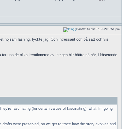
Postat:
tis okt 27, 2020 2:51 pm
t nöjsam läsning, tyckte jag! Och intressant och på sätt och vis
r upp de olika iterationerna av intrigen blir bättre så här, i kåserande
're fascinating (for certain values of fascinating); what I'm going
he drafts were preserved, so we get to trace how the story evolves and