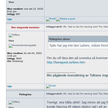
Maia
Blev medlem:
ons okt 13, 2010
8:41 pm
Inlägg:
887
Upp
Inläggsrubrik:
Re: Vad är det för mening med The Histo
Den stegrande kamelen
Pellegrino skrev:
Maia
Själv har jag inte läst Letters, måste försök
Blev medlem:
lör okt 04, 2003
3:28 am
Om du vill läsa den på svenska så kommer d
Inlägg:
3942
Ort:
Göteborg
http://beregond.se/brev.htm
_________________
Min pågående översättning av Tolkiens ring
Upp
Inläggsrubrik:
Re: Vad är det för mening med The Histo
Pellegrino
Trevligt, ska hålla utkik! Jag minns att jag
kunde hänvisa till någon obskyr rad i ett av
Maia