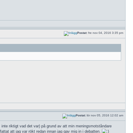
Postat:
fre nov 04, 2016 3:35 pm
Postat:
lör nov 05, 2016 12:02 am
s inte riktigt vad det var) på grund av att min meningsmotståndare
attat att jag var rökt redan innan jag gav mig in i debatten.