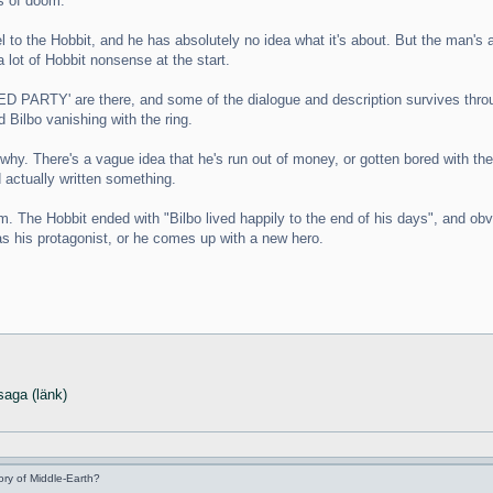
s of doom.
uel to the Hobbit, and he has absolutely no idea what it's about. But the man's a
lot of Hobbit nonsense at the start.
ARTY' are there, and some of the dialogue and description survives through m
 Bilbo vanishing with the ring.
hy. There's a vague idea that he's run out of money, or gotten bored with the S
 actually written something.
m. The Hobbit ended with "Bilbo lived happily to the end of his days", and ob
as his protagonist, or he comes up with a new hero.
saga (länk)
ry of Middle-Earth?