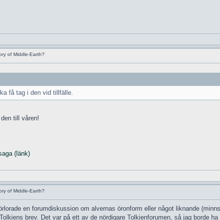
ry of Middle-Earth?
a få tag i den vid tillfälle.
en till våren!
saga (länk)
ry of Middle-Earth?
 förlorade en forumdiskussion om alvernas öronform eller något liknande (minn
 Tolkiens brev. Det var på ett av de nördigare Tolkienforumen, så jag borde ha f