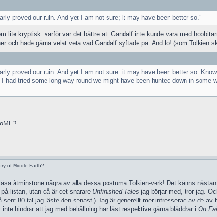
early proved our ruin. And yet I am not sure; it may have been better so.’
lite kryptisk: varför var det bättre att Gandalf inte kunde vara med hobbitarna
ner och hade gärna velat veta vad Gandalf syftade på. And lo! (som Tolkien sku
early proved our ruin. And yet I am not sure: it may have been better so. Know
if I had tried some long way round we might have been hunted down in some wild
 HoME?
ry of Middle-Earth?
a åtminstone några av alla dessa postuma Tolkien-verk! Det känns nästan lite
 på listan, utan då är det snarare
Unfinished Tales
jag börjar med, tror jag. O
å sent 80-tal jag läste den senast.) Jag är generellt mer intresserad av de av h
inte hindrar att jag med behållning har läst respektive gärna bläddrar i
On Fai