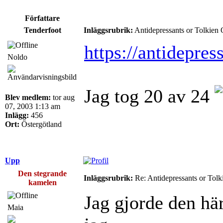
Författare
Tenderfoot
Inläggsrubrik:
Antidepressants or Tolkien 
https://antidepres
Noldo
Jag tog 20 av 24
Blev medlem:
tor aug
07, 2003 1:13 am
Inlägg:
456
Ort:
Östergötland
Upp
Den stegrande
Inläggsrubrik:
Re: Antidepressants or Tolk
kamelen
Jag gjorde den hä
Maia