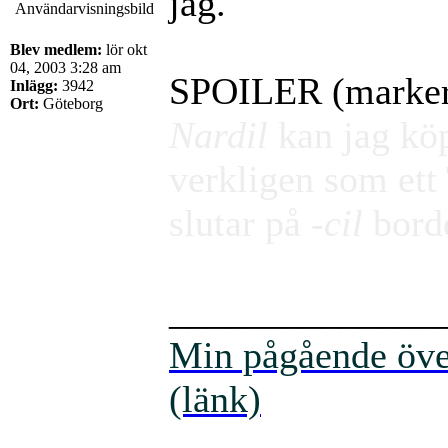
jag.
Blev medlem:
lör okt
04, 2003 3:28 am
SPOILER (markera 
Inlägg:
3942
Ort:
Göteborg
Nardil
kan jag köpa
verkligen som et
slutar på
-cil
borde
______________
Min pågående över
(länk)