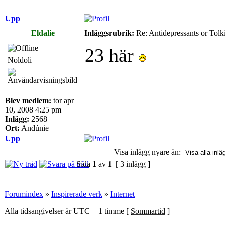
Upp
Eldalie
Inläggsrubrik:
Re: Antidepressants or Tolk
23 här
Noldoli
Blev medlem:
tor apr
10, 2008 4:25 pm
Inlägg:
2568
Ort:
Andúnie
Upp
Visa inlägg nyare än:
Sida
1
av
1
[ 3 inlägg ]
Forumindex
»
Inspirerade verk
»
Internet
Alla tidsangivelser är UTC + 1 timme [
Sommartid
]