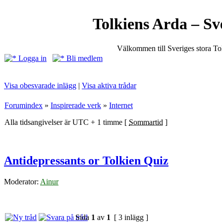
Tolkiens Arda – Sv
Välkommen till Sveriges stora T
Logga in
Bli medlem
Visa obesvarade inlägg
|
Visa aktiva trådar
Forumindex
»
Inspirerade verk
»
Internet
Alla tidsangivelser är UTC + 1 timme [
Sommartid
]
Antidepressants or Tolkien Quiz
Moderator:
Ainur
Sida
1
av
1
[ 3 inlägg ]