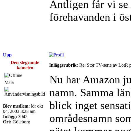
Äntligen får vi se
förehavanden i ös
Upp
Den stegrande
Inläggsrubrik:
Re: Stor TV-serie av LotR 
kamelen
Nu har Amazon jus
Maia
namn. Samma länk 
blick inget sensat
Blev medlem:
lör okt
04, 2003 3:28 am
områdesnamn som 
Inlägg:
3942
Ort:
Göteborg
nätet kommer nog