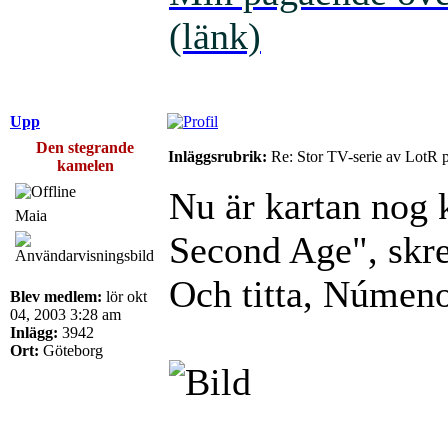
(länk)
Upp
Den stegrande
Inläggsrubrik:
Re: Stor TV-serie av LotR 
kamelen
Nu är kartan nog 
Maia
Second Age", skre
Och titta, Númen
Blev medlem:
lör okt
04, 2003 3:28 am
Inlägg:
3942
Ort:
Göteborg