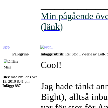
______________
Min pågående över
(länk)
Upp
Pellegrino
Inläggsrubrik:
Re: Stor TV-serie av LotR 
Cool!
Maia
Blev medlem:
ons okt
13, 2010 8:41 pm
Jag hade tänkt an
Inlägg:
887
Bight), alltså in
var för stor för A