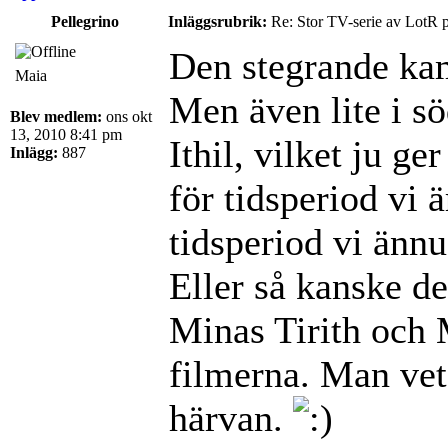
Pellegrino
Inläggsrubrik:
Re: Stor TV-serie av LotR 
Den stegrande ka
Maia
Men även lite i s
Blev medlem:
ons okt
13, 2010 8:41 pm
Ithil, vilket ju g
Inlägg:
887
för tidsperiod vi ä
tidsperiod vi ännu
Eller så kanske de
Minas Tirith och
filmerna. Man vet 
härvan.