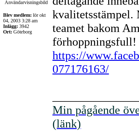
deltagande innebä
kvalitetsstämpel.
Blev medlem:
lör okt
04, 2003 3:28 am
teamet bakom Am
Inlägg:
3942
Ort:
Göteborg
förhoppningsfull
https://www.face
077176163/
______________
Min pågående över
(länk)