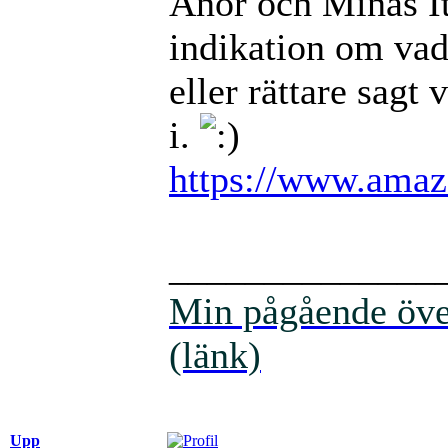
Anor och Minas Ith
indikation om vad 
eller rättare sagt
i.
https://www.amaz
______________
Min pågående över
(länk)
Upp