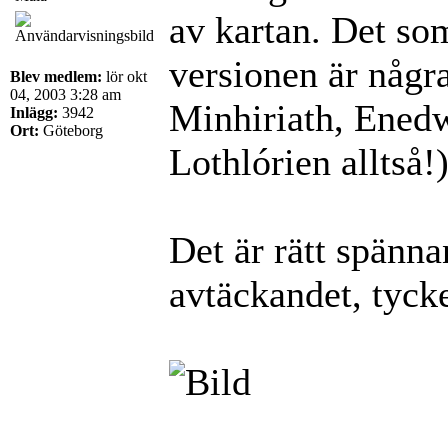
av kartan. Det so
versionen är någr
Blev medlem:
lör okt
04, 2003 3:28 am
Minhiriath, Enedw
Inlägg:
3942
Ort:
Göteborg
Lothlórien alltså!
Det är rätt spänn
avtäckandet, tyck