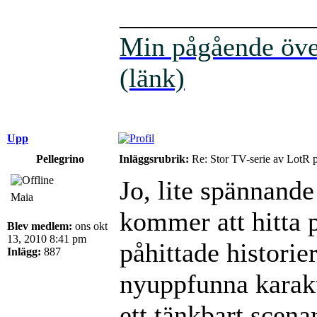
______________
Min pågående över
(länk)
Upp
Pellegrino
Inläggsrubrik:
Re: Stor TV-serie av LotR 
Jo, lite spännande
Maia
kommer att hitta p
Blev medlem:
ons okt
13, 2010 8:41 pm
påhittade histor
Inlägg:
887
nyuppfunna karak
ett tänkbart scena