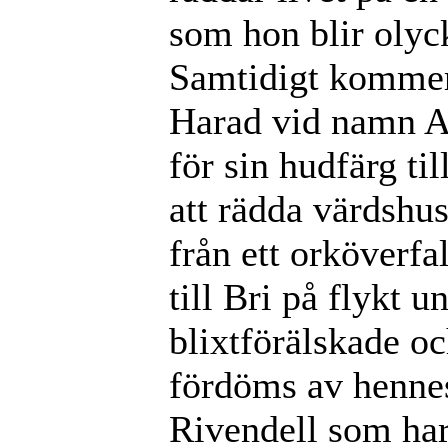
som hon blir olyck
Samtidigt kommer
Harad vid namn Ab
för sin hudfärg ti
att rädda värds
från ett orköverfa
till Bri på flykt 
blixtförälskade oc
fördöms av hennes
Rivendell som ha