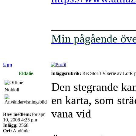
______________
Min pågående över
Upp
Eldalie
Inläggsrubrik:
Re: Stor TV-serie av LotR 
Den stegrande ka
Noldoli
en karta, som strä
vana vid
Blev medlem:
tor apr
10, 2008 4:25 pm
Inlägg:
2568
Ort:
Andúnie