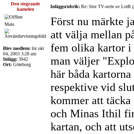
Den stegrande
Inläggsrubrik:
Re: Stor TV-serie av LotR 
kamelen
Först nu märkte ja
Maia
att välja mellan p
fem olika kartor i
Blev medlem:
lör okt
04, 2003 3:28 am
man väljer "Explo
Inlägg:
3942
Ort:
Göteborg
här båda kartorna
respektive vid sl
kommer att täcka 
och Minas Ithil f
kartan, och att ut