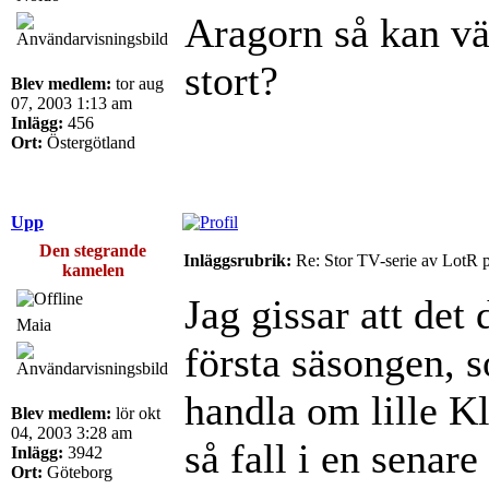
Aragorn så kan väl
stort?
Blev medlem:
tor aug
07, 2003 1:13 am
Inlägg:
456
Ort:
Östergötland
Upp
Den stegrande
Inläggsrubrik:
Re: Stor TV-serie av LotR 
kamelen
Jag gissar att det
Maia
första säsongen, 
handla om lille K
Blev medlem:
lör okt
04, 2003 3:28 am
så fall i en senar
Inlägg:
3942
Ort:
Göteborg