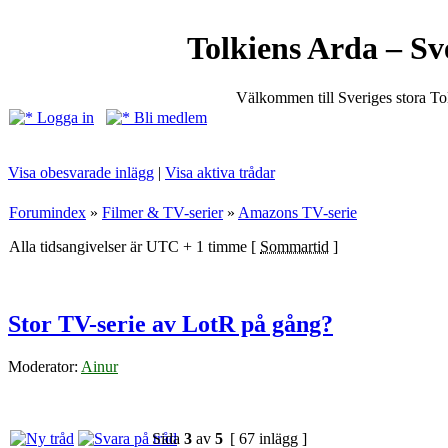
Tolkiens Arda – Sv
Välkommen till Sveriges stora T
Logga in
Bli medlem
Visa obesvarade inlägg
|
Visa aktiva trådar
Forumindex
»
Filmer & TV-serier
»
Amazons TV-serie
Alla tidsangivelser är UTC + 1 timme [
Sommartid
]
Stor TV-serie av LotR på gång?
Moderator:
Ainur
Sida
3
av
5
[ 67 inlägg ]