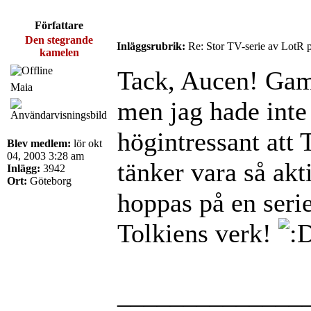
Författare
Den stegrande
Inläggsrubrik:
Re: Stor TV-serie av LotR 
kamelen
Tack, Aucen! Gamm
Maia
men jag hade inte 
högintressant att
Blev medlem:
lör okt
04, 2003 3:28 am
tänker vara så akt
Inlägg:
3942
Ort:
Göteborg
hoppas på en seri
Tolkiens verk!
______________