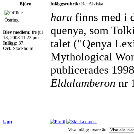
Björn
Inläggsrubrik:
Re: Alviska
haru
finns med i d
Östring
quenya, som Tolk
Blev medlem:
fre jul
18, 2008 11:22 pm
talet ("Qenya Lex
Inlägg:
37
Ort:
Stockholm
Mythological Word
publicerades 1998 
Eldalamberon
nr 
Upp
Visa inlägg nyare än: