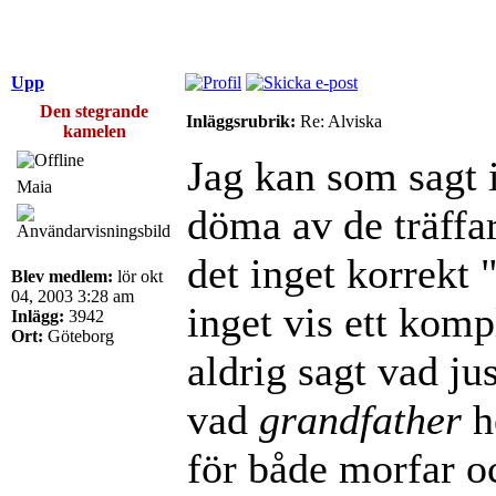
Upp
Den stegrande
Inläggsrubrik:
Re: Alviska
kamelen
Jag kan som sagt i
Maia
döma av de träffa
det inget korrekt 
Blev medlem:
lör okt
04, 2003 3:28 am
inget vis ett komp
Inlägg:
3942
Ort:
Göteborg
aldrig sagt vad jus
vad
grandfather
h
för både morfar o