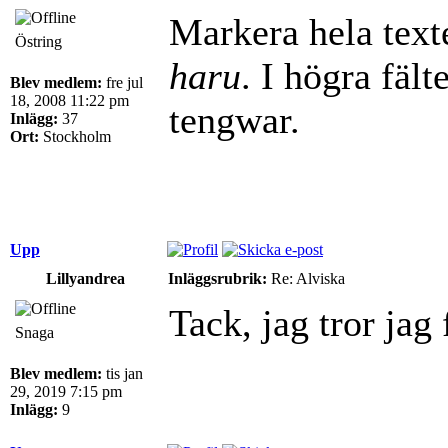
Markera hela texte
Östring
haru
. I högra fält
Blev medlem:
fre jul
18, 2008 11:22 pm
tengwar.
Inlägg:
37
Ort:
Stockholm
Upp
Lillyandrea
Inläggsrubrik:
Re: Alviska
Tack, jag tror jag f
Snaga
Blev medlem:
tis jan
29, 2019 7:15 pm
Inlägg:
9