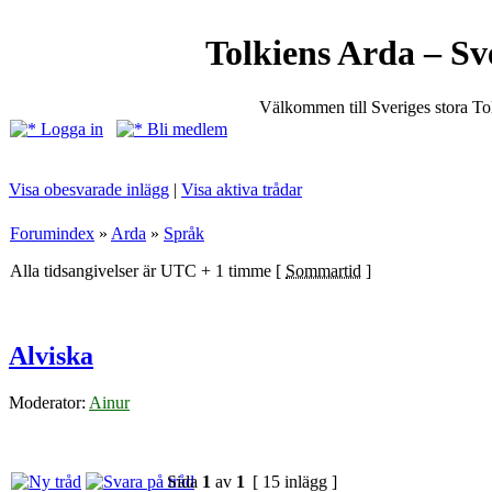
Tolkiens Arda – Sv
Välkommen till Sveriges stora T
Logga in
Bli medlem
Visa obesvarade inlägg
|
Visa aktiva trådar
Forumindex
»
Arda
»
Språk
Alla tidsangivelser är UTC + 1 timme [
Sommartid
]
Alviska
Moderator:
Ainur
Sida
1
av
1
[ 15 inlägg ]