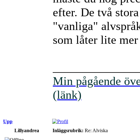
efter. De två stor
"vanliga" alvspråk
som låter lite mer
______________
Min pågående över
(länk)
Upp
Lillyandrea
Inläggsrubrik:
Re: Alviska