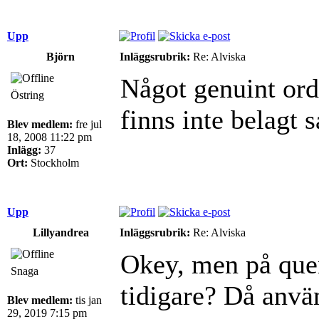
Upp
Björn
Inläggsrubrik:
Re: Alviska
Något genuint ord
Östring
finns inte belagt 
Blev medlem:
fre jul
18, 2008 11:22 pm
Inlägg:
37
Ort:
Stockholm
Upp
Lillyandrea
Inläggsrubrik:
Re: Alviska
Okey, men på quen
Snaga
tidigare? Då använ
Blev medlem:
tis jan
29, 2019 7:15 pm