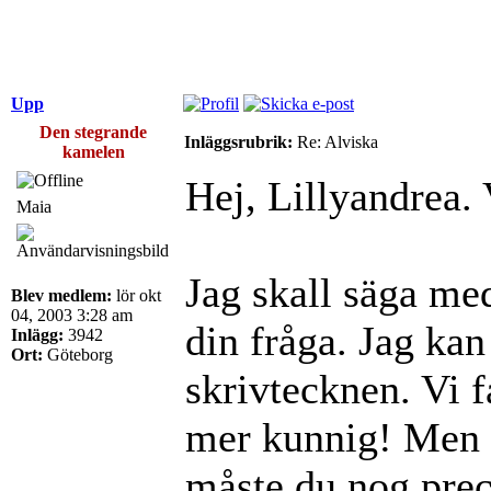
Upp
Den stegrande
Inläggsrubrik:
Re: Alviska
kamelen
Hej, Lillyandrea.
Maia
Jag skall säga med
Blev medlem:
lör okt
04, 2003 3:28 am
din fråga. Jag kan
Inlägg:
3942
Ort:
Göteborg
skrivtecknen. Vi 
mer kunnig! Men o
måste du nog preci