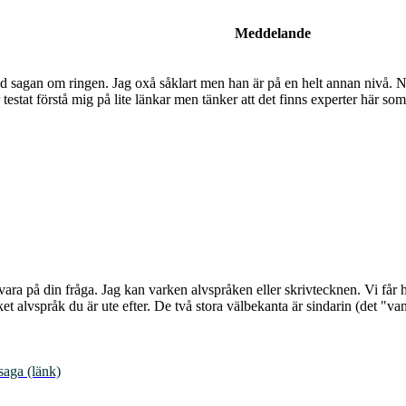
Meddelande
d sagan om ringen. Jag oxå såklart men han är på en helt annan nivå. Nu 
testat förstå mig på lite länkar men tänker att det finns experter här s
svara på din fråga. Jag kan varken alvspråken eller skrivtecknen. Vi få
et alvspråk du är ute efter. De två stora välbekanta är sindarin (det "va
saga (länk)