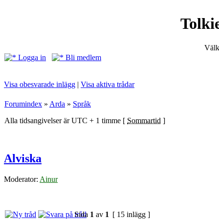
Tolki
Välk
Logga in
Bli medlem
Visa obesvarade inlägg
|
Visa aktiva trådar
Forumindex
»
Arda
»
Språk
Alla tidsangivelser är UTC + 1 timme [
Sommartid
]
Alviska
Moderator:
Ainur
Sida
1
av
1
[ 15 inlägg ]