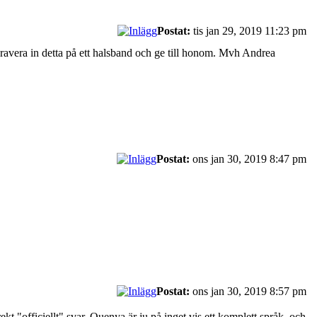
Postat:
tis jan 29, 2019 11:23 pm
gravera in detta på ett halsband och ge till honom. Mvh Andrea
Postat:
ons jan 30, 2019 8:47 pm
Postat:
ons jan 30, 2019 8:57 pm
kt "officiellt" svar. Quenya är ju på inget vis ett komplett språk, och