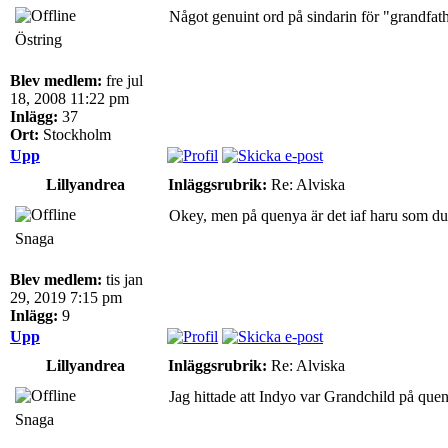
Något genuint ord på sindarin för "grandfathe
Östring
Blev medlem:
fre jul
18, 2008 11:22 pm
Inlägg:
37
Ort:
Stockholm
Upp
Lillyandrea
Inläggsrubrik:
Re: Alviska
Okey, men på quenya är det iaf haru som du 
Snaga
Blev medlem:
tis jan
29, 2019 7:15 pm
Inlägg:
9
Upp
Lillyandrea
Inläggsrubrik:
Re: Alviska
Jag hittade att Indyo var Grandchild på que
Snaga