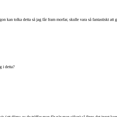
kan tolka detta så jag får fram morfar, skulle vara så fantastiskt att 
 i detta?
is (att döma av de träffar man får när man söker) så finns det inget korre