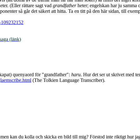
ter. (Eller rättare sagt vad
grandfather
heter; engelskan har ju samma o
onenter så går det säkert att hitta. Ta en titt på den här sidan, till e
. -109232152
saga (länk)
 skapat) quenyaord för "grandfather":
haru
. Hur det ser ut skrivet med t
glaemscribe.html
(The Tolkien Language Transcriber).
men kan du kolla och skicka en bild till mig? Förstod inte riktigt hur ja