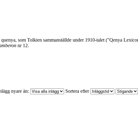
för quenya, som Tolkien sammanställde under 1910-talet ("Qenya Lexic
amberon
nr 12.
nlägg nyare än:
Sortera efter