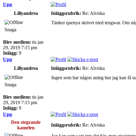
Upp
Lillyandrea
Inläggsrubrik:
Re: Alviska
Tänker quenya skrivet med tengwar. Om någon 
Snaga
Blev medlem:
tis jan
29, 2019 7:15 pm
Inlägg:
9
Upp
Lillyandrea
Inläggsrubrik:
Re: Alviska
Ingen som har någon aning hur jag kan få tag
Snaga
Blev medlem:
tis jan
29, 2019 7:15 pm
Inlägg:
9
Upp
Den stegrande
Inläggsrubrik:
Re: Alviska
kamelen
Jag kan som sagt inte det här, men gissningsv