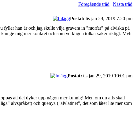
Föregående tråd
|
Nästa tråd
Postat:
tis jan 29, 2019 7:20 pm
fyller han år och jag skulle vilja gravera in "morfar" på alviska på
om kan ge mig mer konkret och som verkligen tolkar saker riktigt. Mvh
Postat:
tis jan 29, 2019 10:01 pm
r hoppas att det dyker upp någon mer kunnig! Men om du alls skall
nliga" alvspråket) och quenya ("alvlatinet", det som låter lite mer som