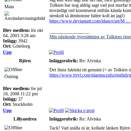
Tolkien har nog aldrig sagt vad just morfar he
Maia
trovärdigt ord konstruerat utifrån kända komp
stenkoll så åtminstone bättre koll än jag!)
https://www.deviantart.com/idance/art/M ..
Blev medlem:
lör okt
_________________
04, 2003 3:28 am
Min pågående översättning av Tolkiens ring
Inlägg:
3942
Ort:
Göteborg
Upp
Björn
Inläggsrubrik:
Re: Alviska
Det finns faktiskt ett genuint (= av Tolkien
https://www.jrrvf.com/glaemscrafu/english/
Östring
Blev medlem:
fre jul
18, 2008 11:22 pm
Inlägg:
37
Ort:
Stockholm
Upp
Lillyandrea
Inläggsrubrik:
Re: Alviska
Tack! Vad snälla ni är, kollade länken Björn 