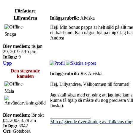
Författare
Lillyandrea
Inläggsrubrik:
Alviska
Hej! Min bonus pappa är helt såld på allt me
ett halsband. Kan någon hjälpa mig? Jag har 
Snaga
Andrea
Blev medlem:
tis jan
29, 2019 7:15 pm
Inlägg:
9
Upp
Den stegrande
Inläggsrubrik:
Re: Alviska
kamelen
Hej, Lillyandrea. Välkommen till forumet!
Maia
Jag skall säga med en gång att jag inte kan 
kunna få hjälp så måste du nog precisera vilk
finska).
Blev medlem:
lör okt
_________________
04, 2003 3:28 am
Min pågående översättning av Tolkiens ring
Inlägg:
3942
Ort:
Göteborg