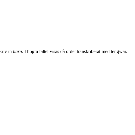
skriv in
haru
. I högra fältet visas då ordet transkriberat med tengwar.