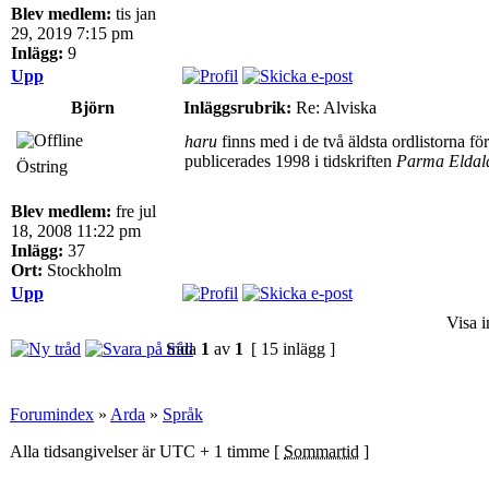
Blev medlem:
tis jan
29, 2019 7:15 pm
Inlägg:
9
Upp
Björn
Inläggsrubrik:
Re: Alviska
haru
finns med i de två äldsta ordlistorna 
publicerades 1998 i tidskriften
Parma Eldal
Östring
Blev medlem:
fre jul
18, 2008 11:22 pm
Inlägg:
37
Ort:
Stockholm
Upp
Visa i
Sida
1
av
1
[ 15 inlägg ]
Forumindex
»
Arda
»
Språk
Alla tidsangivelser är UTC + 1 timme [
Sommartid
]