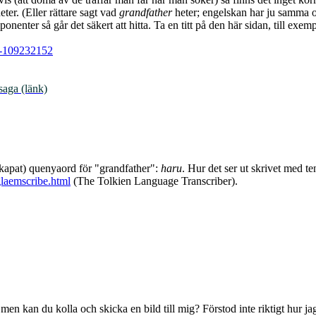
ter. (Eller rättare sagt vad
grandfather
heter; engelskan har ju samma o
onenter så går det säkert att hitta. Ta en titt på den här sidan, till e
. -109232152
saga (länk)
 skapat) quenyaord för "grandfather":
haru
. Hur det ser ut skrivet med t
glaemscribe.html
(The Tolkien Language Transcriber).
men kan du kolla och skicka en bild till mig? Förstod inte riktigt hur ja