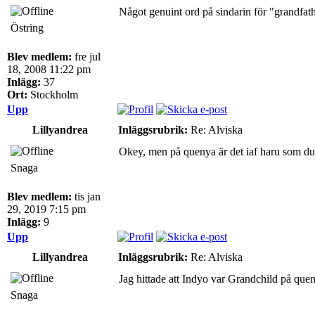
Något genuint ord på sindarin för "grandfathe
Östring
Blev medlem:
fre jul
18, 2008 11:22 pm
Inlägg:
37
Ort:
Stockholm
Upp
Lillyandrea
Inläggsrubrik:
Re: Alviska
Okey, men på quenya är det iaf haru som du 
Snaga
Blev medlem:
tis jan
29, 2019 7:15 pm
Inlägg:
9
Upp
Lillyandrea
Inläggsrubrik:
Re: Alviska
Jag hittade att Indyo var Grandchild på que
Snaga