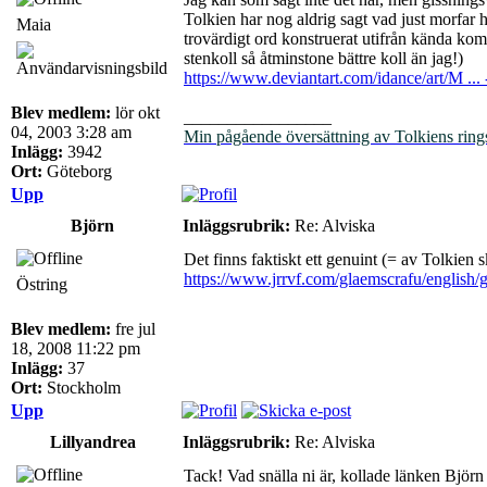
Tolkien har nog aldrig sagt vad just morfar he
Maia
trovärdigt ord konstruerat utifrån kända komp
stenkoll så åtminstone bättre koll än jag!)
https://www.deviantart.com/idance/art/M ..
Blev medlem:
lör okt
_________________
04, 2003 3:28 am
Min pågående översättning av Tolkiens ring
Inlägg:
3942
Ort:
Göteborg
Upp
Björn
Inläggsrubrik:
Re: Alviska
Det finns faktiskt ett genuint (= av Tolkien
https://www.jrrvf.com/glaemscrafu/english/
Östring
Blev medlem:
fre jul
18, 2008 11:22 pm
Inlägg:
37
Ort:
Stockholm
Upp
Lillyandrea
Inläggsrubrik:
Re: Alviska
Tack! Vad snälla ni är, kollade länken Björn 