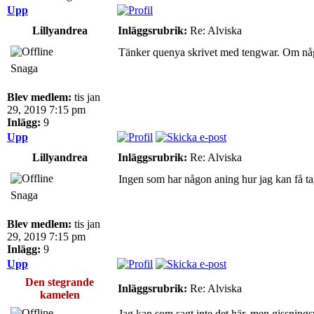
Upp
Lillyandrea
Inläggsrubrik:
Re: Alviska
Tänker quenya skrivet med tengwar. Om någon 
Snaga
Blev medlem:
tis jan
29, 2019 7:15 pm
Inlägg:
9
Upp
Lillyandrea
Inläggsrubrik:
Re: Alviska
Ingen som har någon aning hur jag kan få tag
Snaga
Blev medlem:
tis jan
29, 2019 7:15 pm
Inlägg:
9
Upp
Den stegrande
Inläggsrubrik:
Re: Alviska
kamelen
Jag kan som sagt inte det här, men gissningsv