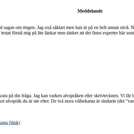
Meddelande
d sagan om ringen. Jag oxå såklart men han är på en helt annan nivå. Nu 
testat förstå mig på lite länkar men tänker att det finns experter här s
svara på din fråga. Jag kan varken alvspråken eller skrivtecknen. Vi få
et alvspråk du är ute efter. De två stora välbekanta är sindarin (det "va
saga (länk)