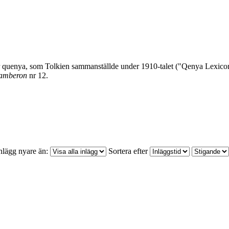
för quenya, som Tolkien sammanställde under 1910-talet ("Qenya Lexic
amberon
nr 12.
nlägg nyare än:
Sortera efter