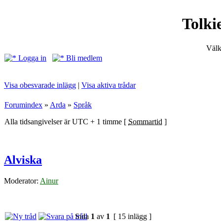
Tolki
Välk
Logga in
Bli medlem
Visa obesvarade inlägg
|
Visa aktiva trådar
Forumindex
»
Arda
»
Språk
Alla tidsangivelser är UTC + 1 timme [
Sommartid
]
Alviska
Moderator:
Ainur
Sida
1
av
1
[ 15 inlägg ]