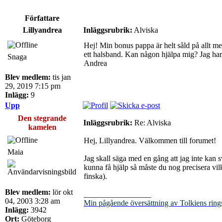
Författare
Lillyandrea
Inläggsrubrik:
Alviska
Hej! Min bonus pappa är helt såld på allt me
ett halsband. Kan någon hjälpa mig? Jag har 
Snaga
Andrea
Blev medlem:
tis jan
29, 2019 7:15 pm
Inlägg:
9
Upp
Den stegrande
Inläggsrubrik:
Re: Alviska
kamelen
Hej, Lillyandrea. Välkommen till forumet!
Maia
Jag skall säga med en gång att jag inte kan 
kunna få hjälp så måste du nog precisera vilk
finska).
Blev medlem:
lör okt
_________________
04, 2003 3:28 am
Min pågående översättning av Tolkiens ring
Inlägg:
3942
Ort:
Göteborg