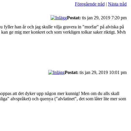
Föregående tråd
|
Nästa tråd
Postat:
tis jan 29, 2019 7:20 pm
fyller han år och jag skulle vilja gravera in "morfar" på alviska på
om kan ge mig mer konkret och som verkligen tolkar saker riktigt. Mvh
Postat:
tis jan 29, 2019 10:01 pm
r hoppas att det dyker upp någon mer kunnig! Men om du alls skall
nliga" alvspråket) och quenya ("alvlatinet", det som låter lite mer som