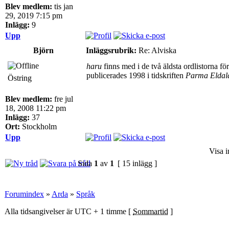
Blev medlem:
tis jan
29, 2019 7:15 pm
Inlägg:
9
Upp
Björn
Inläggsrubrik:
Re: Alviska
haru
finns med i de två äldsta ordlistorna 
publicerades 1998 i tidskriften
Parma Eldal
Östring
Blev medlem:
fre jul
18, 2008 11:22 pm
Inlägg:
37
Ort:
Stockholm
Upp
Visa i
Sida
1
av
1
[ 15 inlägg ]
Forumindex
»
Arda
»
Språk
Alla tidsangivelser är UTC + 1 timme [
Sommartid
]