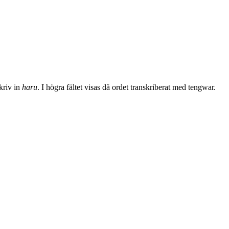
skriv in
haru
. I högra fältet visas då ordet transkriberat med tengwar.