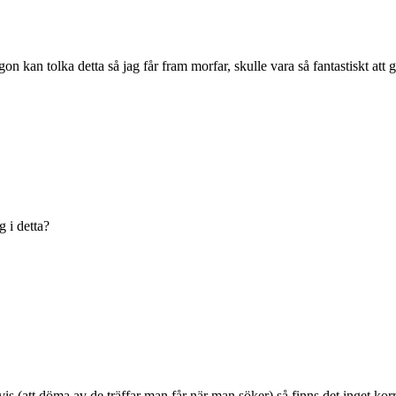
kan tolka detta så jag får fram morfar, skulle vara så fantastiskt att 
 i detta?
is (att döma av de träffar man får när man söker) så finns det inget korre