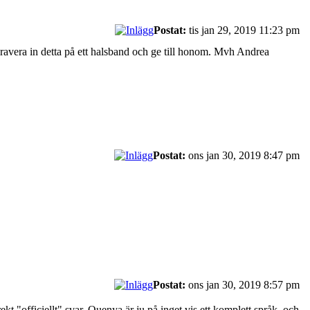
Postat:
tis jan 29, 2019 11:23 pm
gravera in detta på ett halsband och ge till honom. Mvh Andrea
Postat:
ons jan 30, 2019 8:47 pm
Postat:
ons jan 30, 2019 8:57 pm
kt "officiellt" svar. Quenya är ju på inget vis ett komplett språk, och