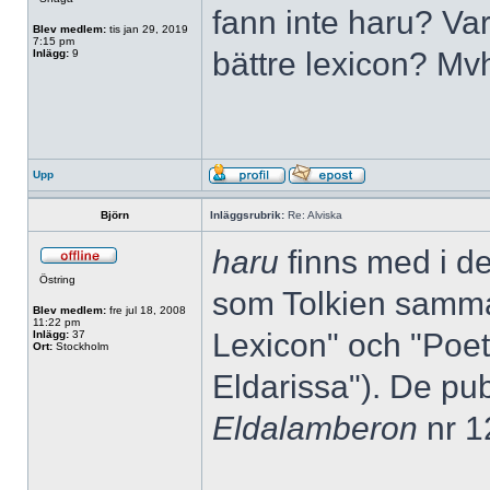
fann inte haru? Va
Blev medlem:
tis jan 29, 2019
7:15 pm
bättre lexicon? Mv
Inlägg:
9
Upp
Björn
Inläggsrubrik:
Re: Alviska
haru
finns med i de
Östring
som Tolkien samma
Blev medlem:
fre jul 18, 2008
11:22 pm
Lexicon" och "Poet
Inlägg:
37
Ort:
Stockholm
Eldarissa"). De pub
Eldalamberon
nr 1