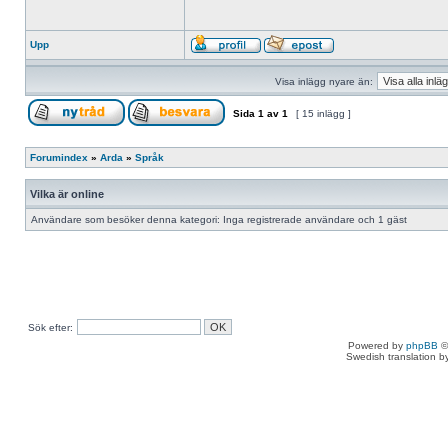
Upp
Visa inlägg nyare än:
Sida
1
av
1
[ 15 inlägg ]
Forumindex
»
Arda
»
Språk
Vilka är online
Användare som besöker denna kategori: Inga registrerade användare och 1 gäst
Sök efter:
Powered by
phpBB
©
Swedish translation 