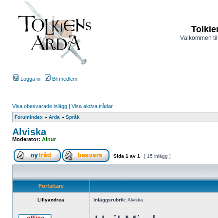
Tolkie
Välkommen til
Logga in
Bli medlem
Visa obesvarade inlägg
|
Visa aktiva trådar
Forumindex
»
Arda
»
Språk
Alviska
Moderator:
Ainur
Sida
1
av
1
[ 15 inlägg ]
Författare
Lillyandrea
Inläggsrubrik:
Alviska