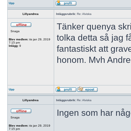
Upp
Lillyandrea
Inläggsrubrik:
Re: Alviska
Tänker quenya skr
Snaga
tolka detta så jag f
Blev medlem:
tis jan 29, 2019
7:15 pm
fantastiskt att grav
Inlägg:
9
honom. Mvh Andr
Upp
Lillyandrea
Inläggsrubrik:
Re: Alviska
Ingen som har någo
Snaga
Blev medlem:
tis jan 29, 2019
7:15 pm