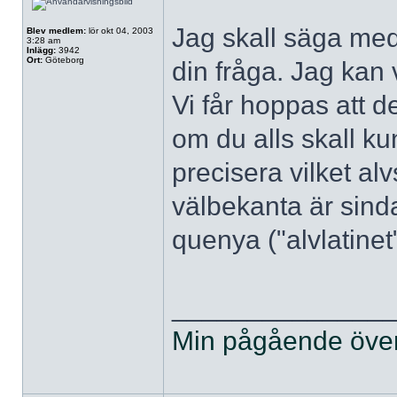
Jag skall säga med
Blev medlem:
lör okt 04, 2003
3:28 am
Inlägg:
3942
Ort:
Göteborg
din fråga. Jag kan 
Vi får hoppas att 
om du alls skall k
precisera vilket alv
välbekanta är sinda
quenya ("alvlatinet
______________
Min pågående övers