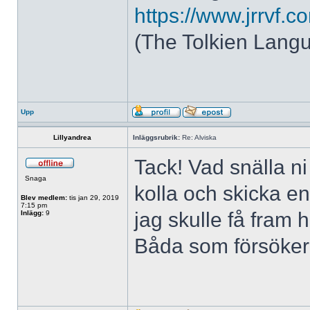
https://www.jrrvf.
(The Tolkien Langu
Upp
Lillyandrea
Inläggsrubrik:
Re: Alviska
Tack! Vad snälla n
Snaga
kolla och skicka en 
Blev medlem:
tis jan 29, 2019
7:15 pm
jag skulle få fram 
Inlägg:
9
Båda som försöker