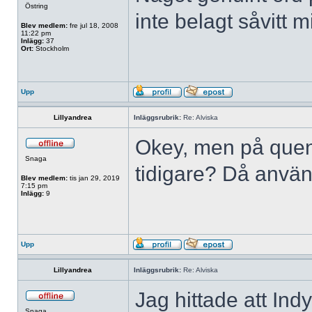
Östring
inte belagt såvitt 
Blev medlem:
fre jul 18, 2008
11:22 pm
Inlägg:
37
Ort:
Stockholm
Upp
Lillyandrea
Inläggsrubrik:
Re: Alviska
Okey, men på queny
Snaga
tidigare? Då använd
Blev medlem:
tis jan 29, 2019
7:15 pm
Inlägg:
9
Upp
Lillyandrea
Inläggsrubrik:
Re: Alviska
Jag hittade att In
Snaga