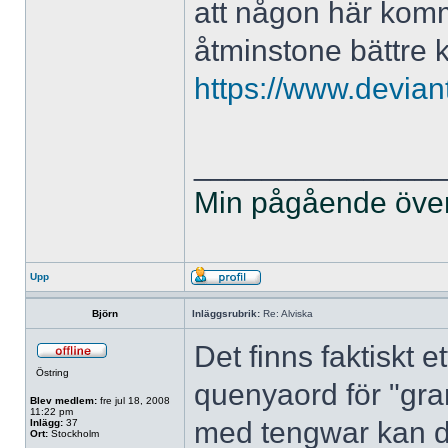
att någon här komm
åtminstone bättre k
https://www.devian
______________
Min pågående övers
Upp
Björn
Inläggsrubrik:
Re: Alviska
Det finns faktiskt e
Östring
quenyaord för "gra
Blev medlem:
fre jul 18, 2008
11:22 pm
med tengwar kan d
Inlägg:
37
Ort:
Stockholm