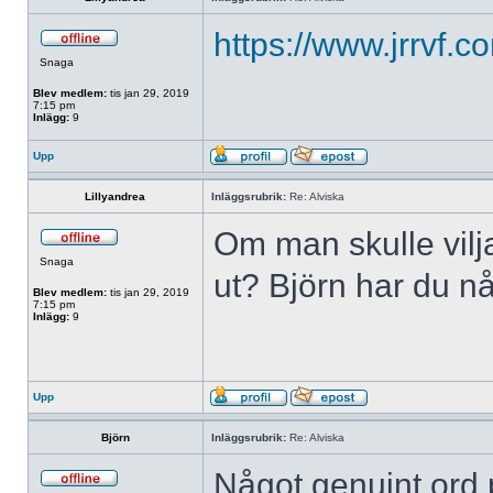
https://www.jrrvf.c
Snaga
Blev medlem:
tis jan 29, 2019
7:15 pm
Inlägg:
9
Upp
Lillyandrea
Inläggsrubrik:
Re: Alviska
Om man skulle vilja
Snaga
ut? Björn har du n
Blev medlem:
tis jan 29, 2019
7:15 pm
Inlägg:
9
Upp
Björn
Inläggsrubrik:
Re: Alviska
Något genuint ord p