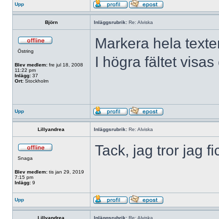
Upp
Björn
Inläggsrubrik:
Re: Alviska
Markera hela texten
Östring
I högra fältet visa
Blev medlem:
fre jul 18, 2008
11:22 pm
Inlägg:
37
Ort:
Stockholm
Upp
Lillyandrea
Inläggsrubrik:
Re: Alviska
Tack, jag tror jag fic
Snaga
Blev medlem:
tis jan 29, 2019
7:15 pm
Inlägg:
9
Upp
Lillyandrea
Inläggsrubrik:
Re: Alviska