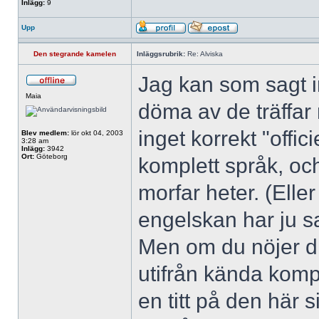
Inlägg:
9
Upp
Den stegrande kamelen
Inläggsrubrik:
Re: Alviska
Jag kan som sagt in
Maia
döma av de träffar
inget korrekt "offic
Blev medlem:
lör okt 04, 2003
3:28 am
Inlägg:
3942
Ort:
Göteborg
komplett språk, och
morfar heter. (Elle
engelskan har ju s
Men om du nöjer di
utifrån kända kompo
en titt på den här 