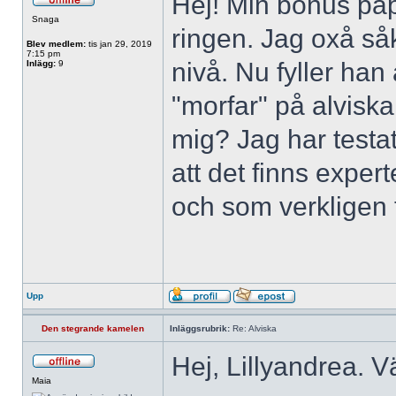
Hej! Min bonus pap
Snaga
ringen. Jag oxå så
Blev medlem:
tis jan 29, 2019
7:15 pm
nivå. Nu fyller han 
Inlägg:
9
"morfar" på alvisk
mig? Jag har testat
att det finns expe
och som verkligen t
Upp
Den stegrande kamelen
Inläggsrubrik:
Re: Alviska
Hej, Lillyandrea. V
Maia