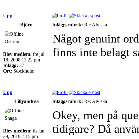
Upp
Björn
Inläggsrubrik:
Re: Alviska
Något genuint ord
Östring
finns inte belagt 
Blev medlem:
fre jul
18, 2008 11:22 pm
Inlägg:
37
Ort:
Stockholm
Upp
Lillyandrea
Inläggsrubrik:
Re: Alviska
Okey, men på quen
Snaga
tidigare? Då använ
Blev medlem:
tis jan
29, 2019 7:15 pm