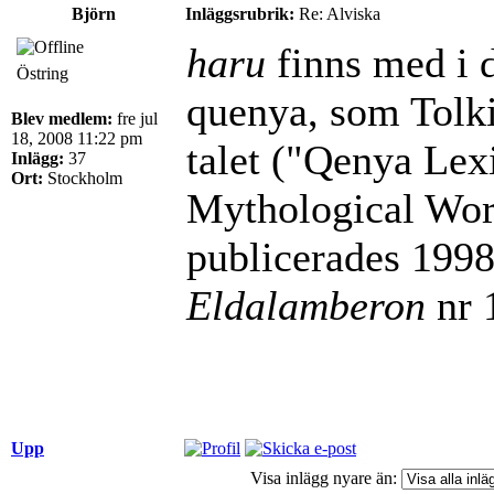
Björn
Inläggsrubrik:
Re: Alviska
haru
finns med i d
Östring
quenya, som Tolk
Blev medlem:
fre jul
18, 2008 11:22 pm
talet ("Qenya Lex
Inlägg:
37
Ort:
Stockholm
Mythological Word
publicerades 1998 
Eldalamberon
nr 
Upp
Visa inlägg nyare än: