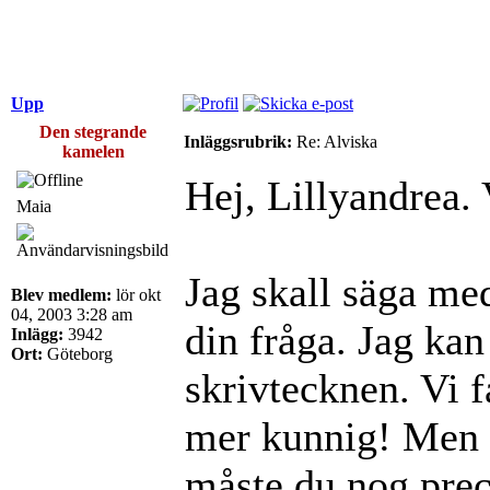
Upp
Den stegrande
Inläggsrubrik:
Re: Alviska
kamelen
Hej, Lillyandrea.
Maia
Jag skall säga med
Blev medlem:
lör okt
04, 2003 3:28 am
din fråga. Jag kan
Inlägg:
3942
Ort:
Göteborg
skrivtecknen. Vi 
mer kunnig! Men o
måste du nog preci