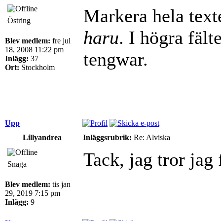
Markera hela texte
Östring
haru
. I högra fält
Blev medlem:
fre jul
18, 2008 11:22 pm
tengwar.
Inlägg:
37
Ort:
Stockholm
Upp
Lillyandrea
Inläggsrubrik:
Re: Alviska
Tack, jag tror jag f
Snaga
Blev medlem:
tis jan
29, 2019 7:15 pm
Inlägg:
9