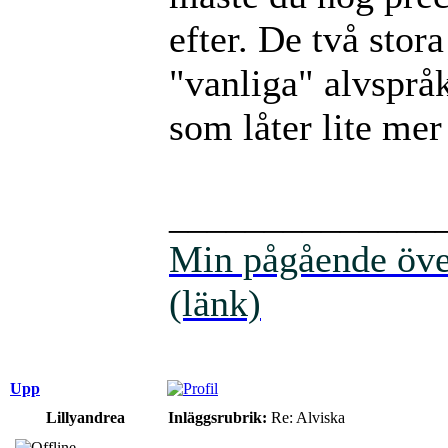
efter. De två stor
"vanliga" alvspråk
som låter lite mer
______________
Min pågående över
(länk)
Upp
Lillyandrea
Inläggsrubrik:
Re: Alviska