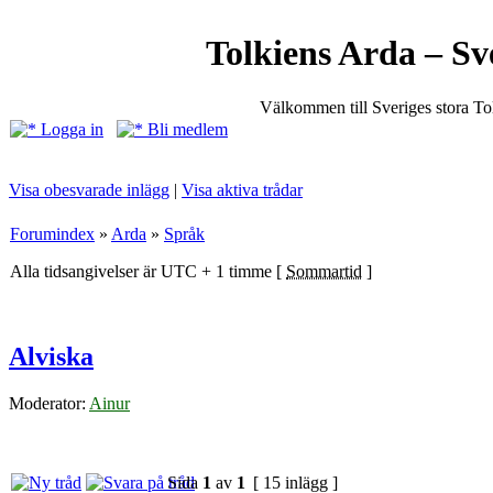
Tolkiens Arda – Sv
Välkommen till Sveriges stora T
Logga in
Bli medlem
Visa obesvarade inlägg
|
Visa aktiva trådar
Forumindex
»
Arda
»
Språk
Alla tidsangivelser är UTC + 1 timme [
Sommartid
]
Alviska
Moderator:
Ainur
Sida
1
av
1
[ 15 inlägg ]