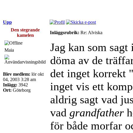
Upp
Den stegrande
Inläggsrubrik:
Re: Alviska
kamelen
Jag kan som sagt i
Maia
döma av de träffa
det inget korrekt 
Blev medlem:
lör okt
04, 2003 3:28 am
inget vis ett komp
Inlägg:
3942
Ort:
Göteborg
aldrig sagt vad jus
vad
grandfather
h
för både morfar o