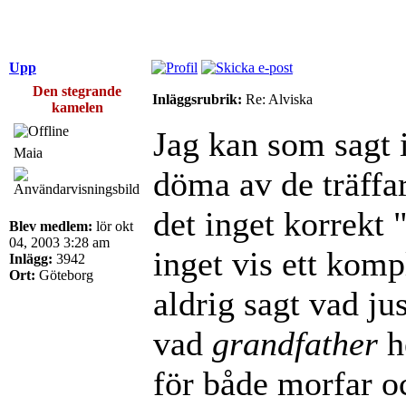
Upp
Den stegrande
Inläggsrubrik:
Re: Alviska
kamelen
Jag kan som sagt i
Maia
döma av de träffa
det inget korrekt 
Blev medlem:
lör okt
04, 2003 3:28 am
inget vis ett komp
Inlägg:
3942
Ort:
Göteborg
aldrig sagt vad jus
vad
grandfather
h
för både morfar o