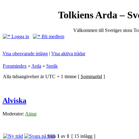
Tolkiens Arda – Sv
Välkommen till Sveriges stora T
Logga in
Bli medlem
Visa obesvarade inlägg
|
Visa aktiva trådar
Forumindex
»
Arda
»
Språk
Alla tidsangivelser är UTC + 1 timme [
Sommartid
]
Alviska
Moderator:
Ainur
Sida
1
av
1
[ 15 inlägg ]