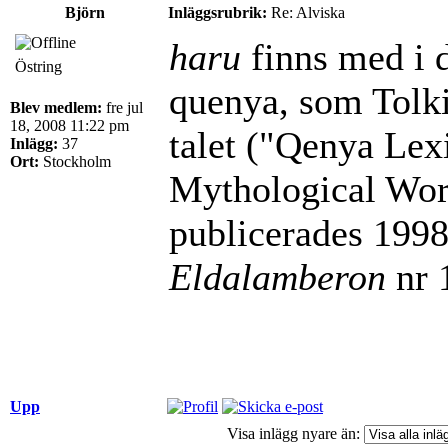
Björn
Inläggsrubrik:
Re: Alviska
haru
finns med i d
Östring
quenya, som Tolk
Blev medlem:
fre jul
18, 2008 11:22 pm
talet ("Qenya Lex
Inlägg:
37
Ort:
Stockholm
Mythological Word
publicerades 1998 
Eldalamberon
nr 
Upp
Visa inlägg nyare än: