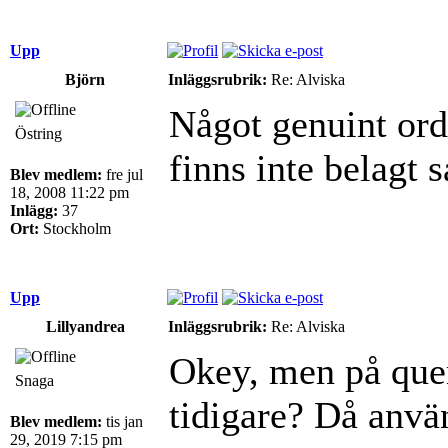
Upp
Björn
Inläggsrubrik:
Re: Alviska
Något genuint ord
Östring
finns inte belagt 
Blev medlem:
fre jul
18, 2008 11:22 pm
Inlägg:
37
Ort:
Stockholm
Upp
Lillyandrea
Inläggsrubrik:
Re: Alviska
Okey, men på quen
Snaga
tidigare? Då använ
Blev medlem:
tis jan
29, 2019 7:15 pm