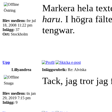
Markera hela texte
Östring
haru
. I högra fält
Blev medlem:
fre jul
18, 2008 11:22 pm
tengwar.
Inlägg:
37
Ort:
Stockholm
Upp
Lillyandrea
Inläggsrubrik:
Re: Alviska
Tack, jag tror jag f
Snaga
Blev medlem:
tis jan
29, 2019 7:15 pm
Inlägg:
9