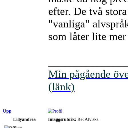
efter. De två stor
"vanliga" alvspråk
som låter lite mer
______________
Min pågående över
(länk)
Upp
Lillyandrea
Inläggsrubrik:
Re: Alviska