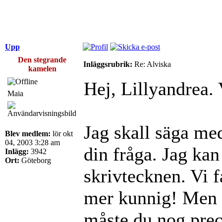
Upp
Den stegrande
Inläggsrubrik:
Re: Alviska
kamelen
Hej, Lillyandrea.
Maia
Jag skall säga med
Blev medlem:
lör okt
04, 2003 3:28 am
din fråga. Jag kan
Inlägg:
3942
Ort:
Göteborg
skrivtecknen. Vi 
mer kunnig! Men o
måste du nog preci