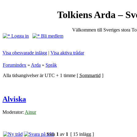
Tolkiens Arda – Sv
Välkommen till Sveriges stora T
Logga in
Bli medlem
Visa obesvarade inlägg
|
Visa aktiva trådar
Forumindex
»
Arda
»
Språk
Alla tidsangivelser är UTC + 1 timme [
Sommartid
]
Alviska
Moderator:
Ainur
Sida
1
av
1
[ 15 inlägg ]