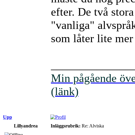
efter. De två stor
"vanliga" alvspråk
som låter lite mer
______________
Min pågående över
(länk)
Upp
Lillyandrea
Inläggsrubrik:
Re: Alviska