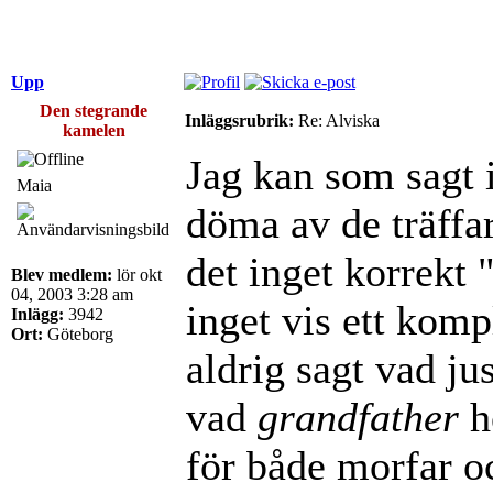
Upp
Den stegrande
Inläggsrubrik:
Re: Alviska
kamelen
Jag kan som sagt i
Maia
döma av de träffa
det inget korrekt 
Blev medlem:
lör okt
04, 2003 3:28 am
inget vis ett komp
Inlägg:
3942
Ort:
Göteborg
aldrig sagt vad jus
vad
grandfather
h
för både morfar o