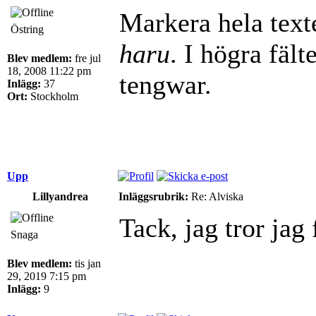
Markera hela texte
Östring
haru
. I högra fält
Blev medlem:
fre jul
18, 2008 11:22 pm
tengwar.
Inlägg:
37
Ort:
Stockholm
Upp
Lillyandrea
Inläggsrubrik:
Re: Alviska
Tack, jag tror jag f
Snaga
Blev medlem:
tis jan
29, 2019 7:15 pm
Inlägg:
9