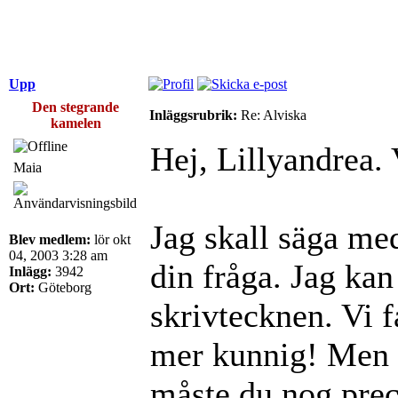
Upp
Den stegrande
Inläggsrubrik:
Re: Alviska
kamelen
Hej, Lillyandrea.
Maia
Jag skall säga med
Blev medlem:
lör okt
04, 2003 3:28 am
din fråga. Jag kan
Inlägg:
3942
Ort:
Göteborg
skrivtecknen. Vi 
mer kunnig! Men o
måste du nog preci