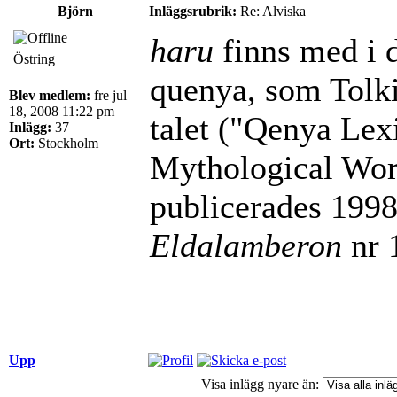
Björn
Inläggsrubrik:
Re: Alviska
haru
finns med i d
Östring
quenya, som Tolk
Blev medlem:
fre jul
18, 2008 11:22 pm
talet ("Qenya Lex
Inlägg:
37
Ort:
Stockholm
Mythological Word
publicerades 1998 
Eldalamberon
nr 
Upp
Visa inlägg nyare än: