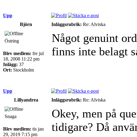
Upp
Björn
Inläggsrubrik:
Re: Alviska
Något genuint ord
Östring
finns inte belagt 
Blev medlem:
fre jul
18, 2008 11:22 pm
Inlägg:
37
Ort:
Stockholm
Upp
Lillyandrea
Inläggsrubrik:
Re: Alviska
Okey, men på quen
Snaga
tidigare? Då använ
Blev medlem:
tis jan
29, 2019 7:15 pm