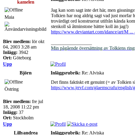
kamelen
Jag kan som sagt inte det här, men gissningsv
Tolkien har nog aldrig sagt vad just morfar he
Maia
trovärdigt ord konstruerat utifrån kända komp
stenkoll så åtminstone bättre koll än jag!)
https://www.deviantart.com/idance/art/M ..
Blev medlem:
lör okt
_________________
04, 2003 3:28 am
Min pågående översättning av Tolkiens ring
Inlägg:
3942
Ort:
Göteborg
Upp
Björn
Inläggsrubrik:
Re: Alviska
Det finns faktiskt ett genuint (= av Tolkien
https://www.jrrvf.com/glaemscrafu/english/
Östring
Blev medlem:
fre jul
18, 2008 11:22 pm
Inlägg:
37
Ort:
Stockholm
Upp
Lillyandrea
Inläggsrubrik:
Re: Alviska