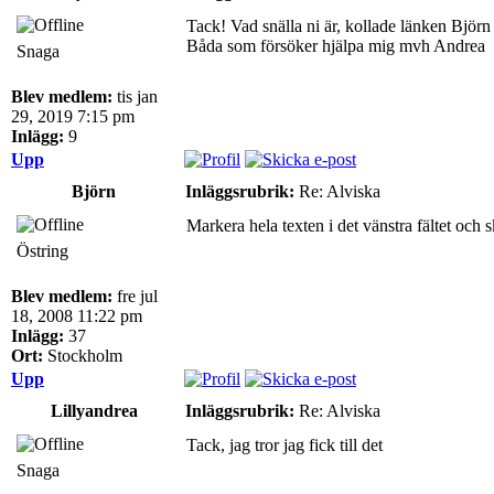
Tack! Vad snälla ni är, kollade länken Björn 
Båda som försöker hjälpa mig mvh Andrea
Snaga
Blev medlem:
tis jan
29, 2019 7:15 pm
Inlägg:
9
Upp
Björn
Inläggsrubrik:
Re: Alviska
Markera hela texten i det vänstra fältet och 
Östring
Blev medlem:
fre jul
18, 2008 11:22 pm
Inlägg:
37
Ort:
Stockholm
Upp
Lillyandrea
Inläggsrubrik:
Re: Alviska
Tack, jag tror jag fick till det
Snaga