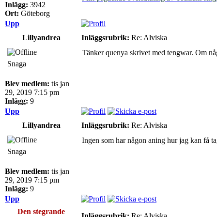
Inlägg:
3942
Ort:
Göteborg
Upp
Lillyandrea
Inläggsrubrik:
Re: Alviska
Tänker quenya skrivet med tengwar. Om någon 
Snaga
Blev medlem:
tis jan
29, 2019 7:15 pm
Inlägg:
9
Upp
Lillyandrea
Inläggsrubrik:
Re: Alviska
Ingen som har någon aning hur jag kan få tag
Snaga
Blev medlem:
tis jan
29, 2019 7:15 pm
Inlägg:
9
Upp
Den stegrande
Inläggsrubrik:
Re: Alviska