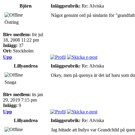
Björn
Inläggsrubrik:
Re: Alviska
Något genuint ord på sindarin för "grandfathe
Östring
Blev medlem:
fre jul
18, 2008 11:22 pm
Inlägg:
37
Ort:
Stockholm
Upp
Lillyandrea
Inläggsrubrik:
Re: Alviska
Okey, men på quenya är det iaf haru som du 
Snaga
Blev medlem:
tis jan
29, 2019 7:15 pm
Inlägg:
9
Upp
Lillyandrea
Inläggsrubrik:
Re: Alviska
Jag hittade att Indyo var Grandchild på que