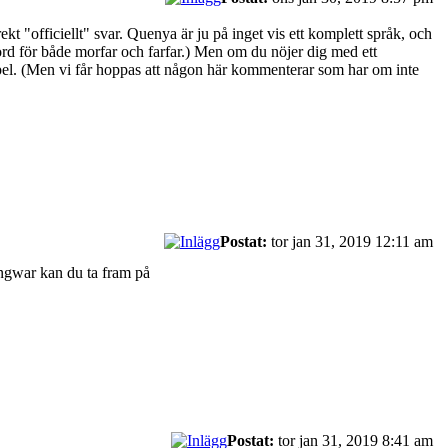
kt "officiellt" svar. Quenya är ju på inget vis ett komplett språk, och
rd för både morfar och farfar.) Men om du nöjer dig med ett
xempel. (Men vi får hoppas att någon här kommenterar som har om inte
Postat:
tor jan 31, 2019 12:11 am
engwar kan du ta fram på
Postat:
tor jan 31, 2019 8:41 am