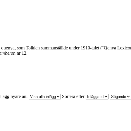
för quenya, som Tolkien sammanställde under 1910-talet ("Qenya Lexic
amberon
nr 12.
nlägg nyare än:
Sortera efter