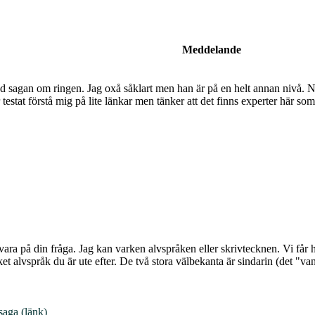
Meddelande
d sagan om ringen. Jag oxå såklart men han är på en helt annan nivå. Nu 
testat förstå mig på lite länkar men tänker att det finns experter här s
svara på din fråga. Jag kan varken alvspråken eller skrivtecknen. Vi få
et alvspråk du är ute efter. De två stora välbekanta är sindarin (det "va
saga (länk)