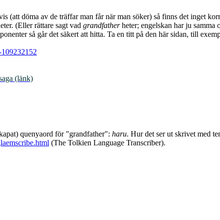
is (att döma av de träffar man får när man söker) så finns det inget korre
ter. (Eller rättare sagt vad
grandfather
heter; engelskan har ju samma o
onenter så går det säkert att hitta. Ta en titt på den här sidan, till e
. -109232152
saga (länk)
 skapat) quenyaord för "grandfather":
haru
. Hur det ser ut skrivet med t
glaemscribe.html
(The Tolkien Language Transcriber).