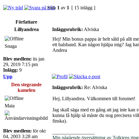
Sida
1
av
1
[ 15 inlägg ]
Författare
Lillyandrea
Inläggsrubrik:
Alviska
Hej! Min bonus pappa är helt såld på allt me
ett halsband. Kan någon hjälpa mig? Jag har 
Snaga
Andrea
Blev medlem:
tis jan
29, 2019 7:15 pm
Inlägg:
9
Upp
Den stegrande
Inläggsrubrik:
Re: Alviska
kamelen
Hej, Lillyandrea. Välkommen till forumet!
Maia
Jag skall säga med en gång att jag inte kan 
kunna få hjälp så måste du nog precisera vilk
finska).
Blev medlem:
lör okt
_________________
04, 2003 3:28 am
Min pågående översättning av Tolkiens ring