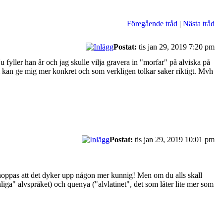
Föregående tråd
|
Nästa tråd
Postat:
tis jan 29, 2019 7:20 pm
fyller han år och jag skulle vilja gravera in "morfar" på alviska på
om kan ge mig mer konkret och som verkligen tolkar saker riktigt. Mvh
Postat:
tis jan 29, 2019 10:01 pm
r hoppas att det dyker upp någon mer kunnig! Men om du alls skall
nliga" alvspråket) och quenya ("alvlatinet", det som låter lite mer som