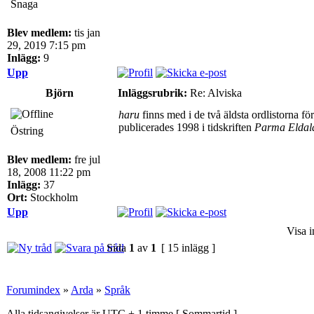
Snaga
Blev medlem:
tis jan
29, 2019 7:15 pm
Inlägg:
9
Upp
Björn
Inläggsrubrik:
Re: Alviska
haru
finns med i de två äldsta ordlistorna 
publicerades 1998 i tidskriften
Parma Eldal
Östring
Blev medlem:
fre jul
18, 2008 11:22 pm
Inlägg:
37
Ort:
Stockholm
Upp
Visa i
Sida
1
av
1
[ 15 inlägg ]
Forumindex
»
Arda
»
Språk
Alla tidsangivelser är UTC + 1 timme [
Sommartid
]