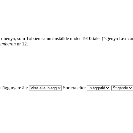
för quenya, som Tolkien sammanställde under 1910-talet ("Qenya Lexic
amberon
nr 12.
nlägg nyare än:
Sortera efter