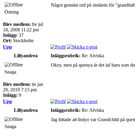
Något genuint ord på sindarin för "grandfathe
Östring
Blev medlem:
fre jul
18, 2008 11:22 pm
Inlägg:
37
Ort:
Stockholm
Upp
Lillyandrea
Inläggsrubrik:
Re: Alviska
Okey, men på quenya är det iaf haru som du 
Snaga
Blev medlem:
tis jan
29, 2019 7:15 pm
Inlägg:
9
Upp
Lillyandrea
Inläggsrubrik:
Re: Alviska
Jag hittade att Indyo var Grandchild på que
Snaga