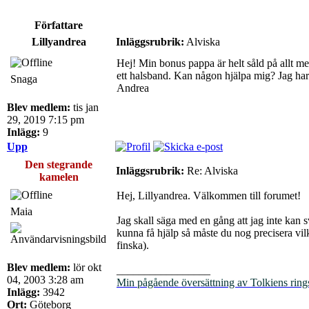
Författare
Lillyandrea
Inläggsrubrik:
Alviska
Hej! Min bonus pappa är helt såld på allt me
ett halsband. Kan någon hjälpa mig? Jag har 
Snaga
Andrea
Blev medlem:
tis jan
29, 2019 7:15 pm
Inlägg:
9
Upp
Den stegrande
Inläggsrubrik:
Re: Alviska
kamelen
Hej, Lillyandrea. Välkommen till forumet!
Maia
Jag skall säga med en gång att jag inte kan 
kunna få hjälp så måste du nog precisera vilk
finska).
Blev medlem:
lör okt
_________________
04, 2003 3:28 am
Min pågående översättning av Tolkiens ring
Inlägg:
3942
Ort:
Göteborg