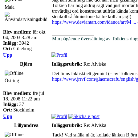
Tolkien har nog aldrig sagt vad just morfar he
Maia
trovärdigt ord konstruerat utifrån kända komp
stenkoll så åtminstone bättre koll än jag!)
https://www.deviantart.com/idance/art/M ..
Blev medlem:
lör okt
_________________
04, 2003 3:28 am
Min pågående översättning av Tolkiens ring
Inlägg:
3942
Ort:
Göteborg
Upp
Björn
Inläggsrubrik:
Re: Alviska
Det finns faktiskt ett genuint (= av Tolkien
https://www.jrrvf.com/glaemscrafu/english/
Östring
Blev medlem:
fre jul
18, 2008 11:22 pm
Inlägg:
37
Ort:
Stockholm
Upp
Lillyandrea
Inläggsrubrik:
Re: Alviska
Tack! Vad snälla ni är, kollade länken Björn 