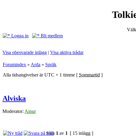
Tolki
Välk
Logga in
Bli medlem
Visa obesvarade inlägg
|
Visa aktiva trådar
Forumindex
»
Arda
»
Språk
Alla tidsangivelser är UTC + 1 timme [
Sommartid
]
Alviska
Moderator:
Ainur
Sida
1
av
1
[ 15 inlägg ]