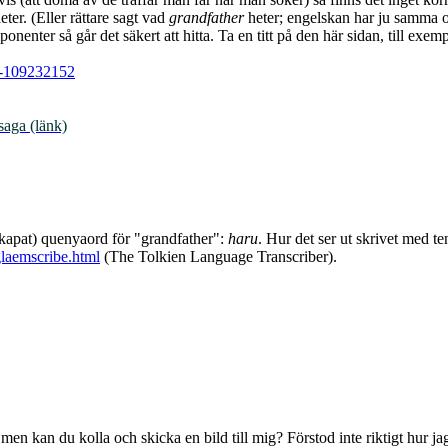
ter. (Eller rättare sagt vad
grandfather
heter; engelskan har ju samma o
onenter så går det säkert att hitta. Ta en titt på den här sidan, till e
. -109232152
saga (länk)
 skapat) quenyaord för "grandfather":
haru
. Hur det ser ut skrivet med t
glaemscribe.html
(The Tolkien Language Transcriber).
men kan du kolla och skicka en bild till mig? Förstod inte riktigt hur ja