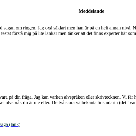
Meddelande
d sagan om ringen. Jag oxå såklart men han är på en helt annan nivå. Nu 
testat förstå mig på lite länkar men tänker att det finns experter här s
svara på din fråga. Jag kan varken alvspråken eller skrivtecknen. Vi få
et alvspråk du är ute efter. De två stora välbekanta är sindarin (det "va
saga (länk)