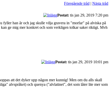
Föregående tråd
|
Nästa tråd
Postat:
tis jan 29, 2019 7:20 pm
fyller han år och jag skulle vilja gravera in "morfar" på alviska på
om kan ge mig mer konkret och som verkligen tolkar saker riktigt. Mvh
Postat:
tis jan 29, 2019 10:01 pm
r hoppas att det dyker upp någon mer kunnig! Men om du alls skall
nliga" alvspråket) och quenya ("alvlatinet", det som låter lite mer som