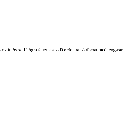
skriv in
haru
. I högra fältet visas då ordet transkriberat med tengwar.