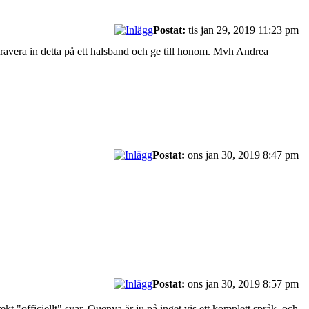
Postat:
tis jan 29, 2019 11:23 pm
gravera in detta på ett halsband och ge till honom. Mvh Andrea
Postat:
ons jan 30, 2019 8:47 pm
Postat:
ons jan 30, 2019 8:57 pm
kt "officiellt" svar. Quenya är ju på inget vis ett komplett språk, och