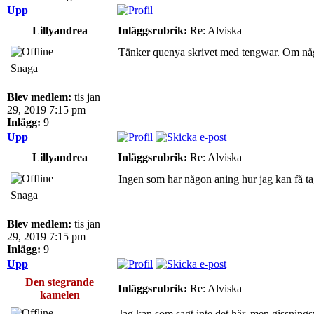
Upp
Lillyandrea
Inläggsrubrik:
Re: Alviska
Tänker quenya skrivet med tengwar. Om någon 
Snaga
Blev medlem:
tis jan
29, 2019 7:15 pm
Inlägg:
9
Upp
Lillyandrea
Inläggsrubrik:
Re: Alviska
Ingen som har någon aning hur jag kan få tag
Snaga
Blev medlem:
tis jan
29, 2019 7:15 pm
Inlägg:
9
Upp
Den stegrande
Inläggsrubrik:
Re: Alviska
kamelen
Jag kan som sagt inte det här, men gissningsv