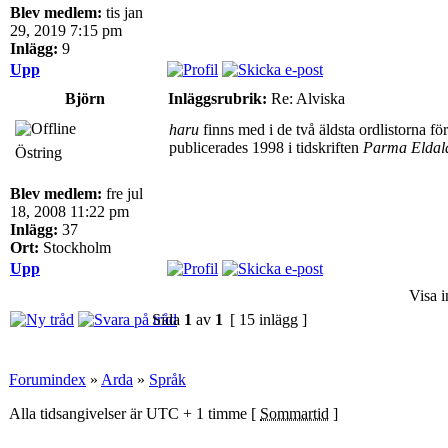
Blev medlem:
tis jan
29, 2019 7:15 pm
Inlägg:
9
Upp
Björn
Inläggsrubrik:
Re: Alviska
haru
finns med i de två äldsta ordlistorna 
publicerades 1998 i tidskriften
Parma Eldal
Östring
Blev medlem:
fre jul
18, 2008 11:22 pm
Inlägg:
37
Ort:
Stockholm
Upp
Visa i
Sida
1
av
1
[ 15 inlägg ]
Forumindex
»
Arda
»
Språk
Alla tidsangivelser är UTC + 1 timme [
Sommartid
]