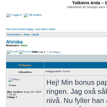
Tolkiens Arda – 
Välkommen till Sveriges stora 
Logga in
Bli medlem
Visa obesvarade inlägg
|
Visa aktiva trådar
Forumindex
»
Arda
»
Språk
Alviska
Moderator:
Ainur
Sida
1
av
1
[ 15 inlägg ]
Författare
Inläggsrubrik:
Alviska
Lillyandrea
Hej! Min bonus pap
Snaga
ringen. Jag oxå så
Blev medlem:
tis jan 29, 2019
7:15 pm
Inlägg:
9
nivå. Nu fyller han 