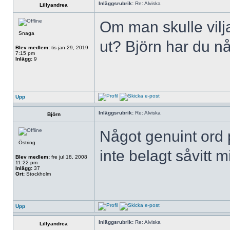
Inläggsrubrik:
Re: Alviska
Lillyandrea
Om man skulle vilja
Snaga
ut? Björn har du n
Blev medlem:
tis jan 29, 2019
7:15 pm
Inlägg:
9
Upp
Inläggsrubrik:
Re: Alviska
Björn
Något genuint ord p
Östring
inte belagt såvitt 
Blev medlem:
fre jul 18, 2008
11:22 pm
Inlägg:
37
Ort:
Stockholm
Upp
Inläggsrubrik:
Re: Alviska
Lillyandrea