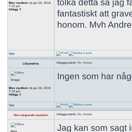
tolka detta så jag f
Blev medlem:
tis jan 29, 2019
7:15 pm
Inlägg:
9
fantastiskt att grav
honom. Mvh Andr
Upp
Inläggsrubrik:
Re: Alviska
Lillyandrea
Ingen som har någo
Snaga
Blev medlem:
tis jan 29, 2019
7:15 pm
Inlägg:
9
Upp
Inläggsrubrik:
Re: Alviska
Den stegrande kamelen
Jag kan som sagt in
Maia