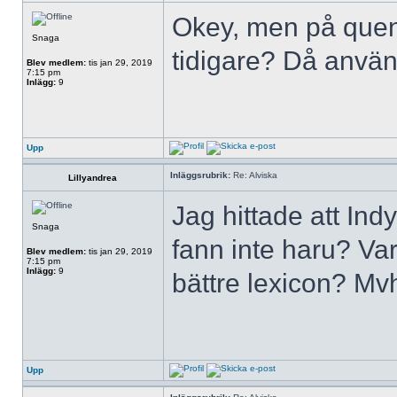
Okey, men på queny
Snaga
tidigare? Då använd
Blev medlem:
tis jan 29, 2019
7:15 pm
Inlägg:
9
Upp
Inläggsrubrik:
Re: Alviska
Lillyandrea
Jag hittade att In
Snaga
fann inte haru? Va
Blev medlem:
tis jan 29, 2019
7:15 pm
Inlägg:
9
bättre lexicon? Mv
Upp