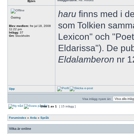
Inläggsrubrik:
Re: Alviska
Björn
haru
finns med i de
Östring
som Tolkien samma
Blev medlem:
fre jul 18, 2008
11:22 pm
Inlägg:
37
Lexicon" och "Poet
Ort:
Stockholm
Eldarissa"). De pub
Eldalamberon
nr 1
Upp
Visa inlägg nyare än:
Sida
1
av
1
[ 15 inlägg ]
Forumindex
»
Arda
»
Språk
Vilka är online