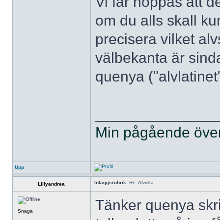
Vi får hoppas att 
om du alls skall k
precisera vilket alv
välbekanta är sinda
quenya ("alvlatinet
______________
Min pågående övers
Upp
Inläggsrubrik:
Re: Alviska
Lillyandrea
Tänker quenya skr
Snaga