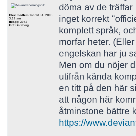
döma av de träffar
Blev medlem:
lör okt 04, 2003
inget korrekt "offic
3:28 am
Inlägg:
3942
Ort:
Göteborg
komplett språk, och
morfar heter. (Elle
engelskan har ju s
Men om du nöjer di
utifrån kända kompo
en titt på den här 
att någon här komm
åtminstone bättre k
https://www.devian