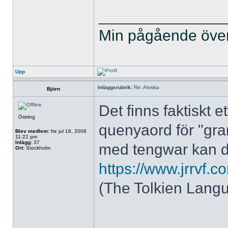
______________
Min pågående övers
Upp
Inläggsrubrik:
Re: Alviska
Björn
Det finns faktiskt e
Östring
quenyaord för "gra
Blev medlem:
fre jul 18, 2008
11:22 pm
Inlägg:
37
med tengwar kan d
Ort:
Stockholm
https://www.jrrvf.
(The Tolkien Langu