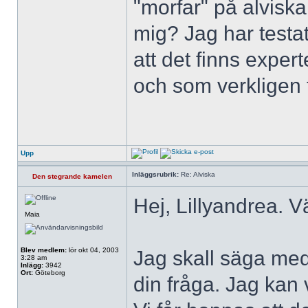
"morfar" på alvisk
mig? Jag har testat
att det finns expe
och som verkligen t
Upp
Inläggsrubrik:
Re: Alviska
Den stegrande kamelen
Hej, Lillyandrea. V
Maia
Blev medlem:
lör okt 04, 2003
Jag skall säga med
3:28 am
Inlägg:
3942
Ort:
Göteborg
din fråga. Jag kan 