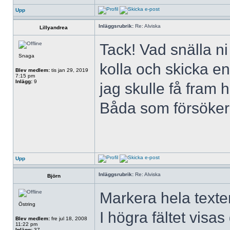
Upp
Inläggsrubrik:
Re: Alviska
Lillyandrea
Tack! Vad snälla n
Snaga
kolla och skicka en 
Blev medlem:
tis jan 29, 2019
7:15 pm
Inlägg:
9
jag skulle få fram 
Båda som försöker
Upp
Inläggsrubrik:
Re: Alviska
Björn
Markera hela texten
Östring
I högra fältet visa
Blev medlem:
fre jul 18, 2008
11:22 pm
Inlägg:
37