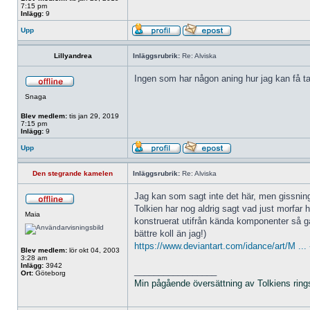
7:15 pm
Inlägg:
9
Upp
Lillyandrea
Inläggsrubrik:
Re: Alviska
Ingen som har någon aning hur jag kan få ta
Snaga
Blev medlem:
tis jan 29, 2019
7:15 pm
Inlägg:
9
Upp
Den stegrande kamelen
Inläggsrubrik:
Re: Alviska
Jag kan som sagt inte det här, men gissnings
Tolkien har nog aldrig sagt vad just morfar h
Maia
konstruerat utifrån kända komponenter så gå
bättre koll än jag!)
https://www.deviantart.com/idance/art/M ..
Blev medlem:
lör okt 04, 2003
3:28 am
Inlägg:
3942
_________________
Ort:
Göteborg
Min pågående översättning av Tolkiens ring