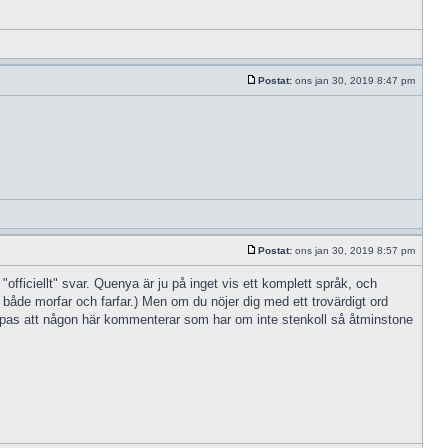
Postat:
ons jan 30, 2019 8:47 pm
Postat:
ons jan 30, 2019 8:57 pm
officiellt" svar. Quenya är ju på inget vis ett komplett språk, och
både morfar och farfar.) Men om du nöjer dig med ett trovärdigt ord
 hoppas att någon här kommenterar som har om inte stenkoll så åtminstone