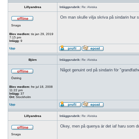
Lillyandrea
Inläggsrubrik:
Re: Alviska
Om man skulle vilja skriva på sindarin hur 
Snaga
Blev medlem:
tis jan 29, 2019
7:15 pm
Inlägg:
9
Upp
Björn
Inläggsrubrik:
Re: Alviska
Något genuint ord på sindarin för "grandfathe
Östring
Blev medlem:
fre jul 18, 2008
11:22 pm
Inlägg:
37
Ort:
Stockholm
Upp
Lillyandrea
Inläggsrubrik:
Re: Alviska
Okey, men på quenya är det iaf haru som du 
Snaga