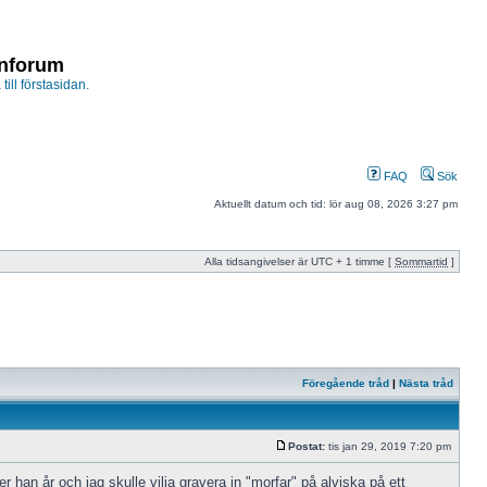
enforum
 till förstasidan.
FAQ
Sök
Aktuellt datum och tid: lör aug 08, 2026 3:27 pm
Alla tidsangivelser är UTC + 1 timme [
Sommartid
]
Föregående tråd
|
Nästa tråd
Postat:
tis jan 29, 2019 7:20 pm
 han år och jag skulle vilja gravera in "morfar" på alviska på ett