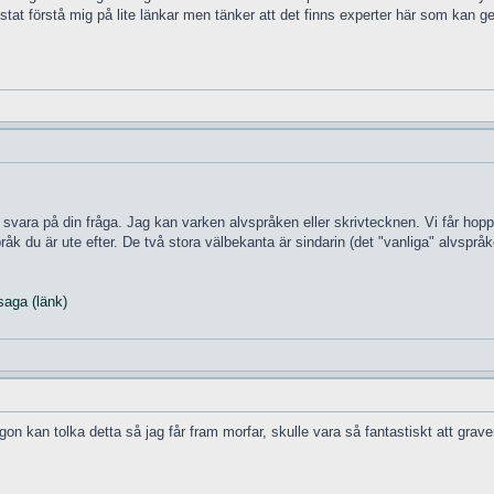
tat förstå mig på lite länkar men tänker att det finns experter här som kan g
 svara på din fråga. Jag kan varken alvspråken eller skrivtecknen. Vi får ho
åk du är ute efter. De två stora välbekanta är sindarin (det "vanliga" alvspråk
saga (länk)
 kan tolka detta så jag får fram morfar, skulle vara så fantastiskt att grave