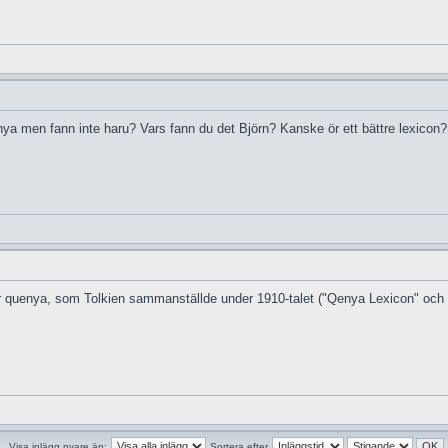
enya men fann inte haru? Vars fann du det Björn? Kanske ör ett bättre lexico
för quenya, som Tolkien sammanställde under 1910-talet ("Qenya Lexicon" och 
Visa inlägg nyare än:
Sortera efter