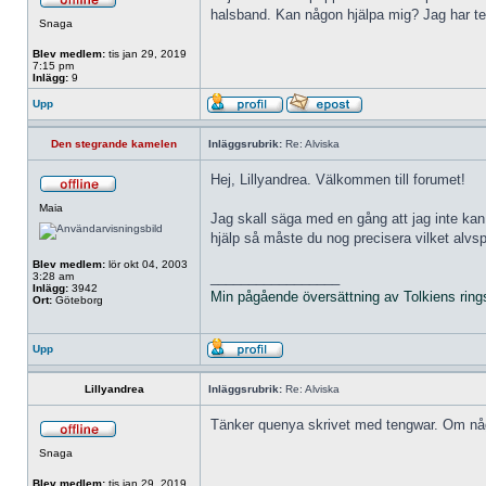
halsband. Kan någon hjälpa mig? Jag har tes
Snaga
Blev medlem:
tis jan 29, 2019
7:15 pm
Inlägg:
9
Upp
Den stegrande kamelen
Inläggsrubrik:
Re: Alviska
Hej, Lillyandrea. Välkommen till forumet!
Maia
Jag skall säga med en gång att jag inte kan
hjälp så måste du nog precisera vilket alvspr
Blev medlem:
lör okt 04, 2003
_________________
3:28 am
Inlägg:
3942
Min pågående översättning av Tolkiens ring
Ort:
Göteborg
Upp
Lillyandrea
Inläggsrubrik:
Re: Alviska
Tänker quenya skrivet med tengwar. Om någon
Snaga
Blev medlem:
tis jan 29, 2019