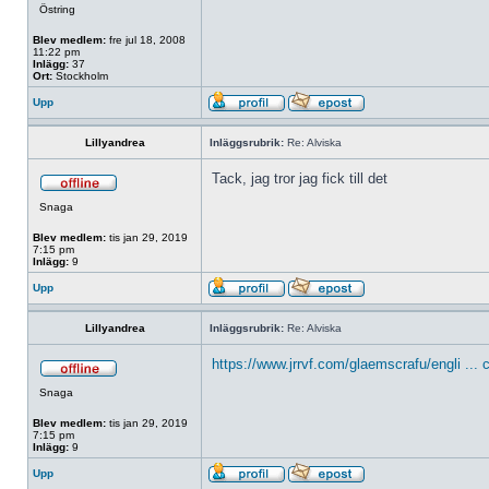
Östring
Blev medlem:
fre jul 18, 2008
11:22 pm
Inlägg:
37
Ort:
Stockholm
Upp
Lillyandrea
Inläggsrubrik:
Re: Alviska
Tack, jag tror jag fick till det
Snaga
Blev medlem:
tis jan 29, 2019
7:15 pm
Inlägg:
9
Upp
Lillyandrea
Inläggsrubrik:
Re: Alviska
https://www.jrrvf.com/glaemscrafu/engli ... 
Snaga
Blev medlem:
tis jan 29, 2019
7:15 pm
Inlägg:
9
Upp