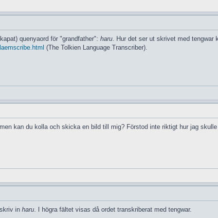
 skapat) quenyaord för "grandfather":
haru
. Hur det ser ut skrivet med tengwar 
glaemscribe.html
(The Tolkien Language Transcriber).
men kan du kolla och skicka en bild till mig? Förstod inte riktigt hur jag skulle
skriv in
haru
. I högra fältet visas då ordet transkriberat med tengwar.