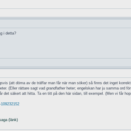
g i detta?
vis (att döma av de träffar man får när man söker) så finns det inget korrekt "
eter. (Eller rättare sagt vad
grandfather
heter; engelskan har ju samma ord för 
r det säkert att hitta. Ta en titt på den här sidan, till exempel. (Men vi får
. -109232152
saga (länk)