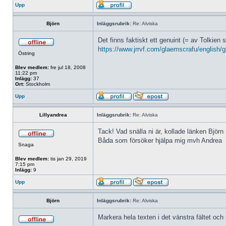
Upp
Björn
Inläggsrubrik:
Re: Alviska
Det finns faktiskt ett genuint (= av Tolkien
https://www.jrrvf.com/glaemscrafu/english/
Östring
Blev medlem:
fre jul 18, 2008
11:22 pm
Inlägg:
37
Ort:
Stockholm
Upp
Lillyandrea
Inläggsrubrik:
Re: Alviska
Tack! Vad snälla ni är, kollade länken Björn 
Båda som försöker hjälpa mig mvh Andrea
Snaga
Blev medlem:
tis jan 29, 2019
7:15 pm
Inlägg:
9
Upp
Björn
Inläggsrubrik:
Re: Alviska
Markera hela texten i det vänstra fältet och 