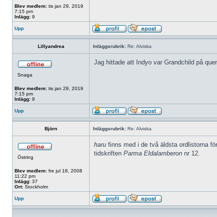
Blev medlem:
tis jan 29, 2019
7:15 pm
Inlägg:
9
Upp
Lillyandrea
Inläggsrubrik:
Re: Alviska
Jag hittade att Indyo var Grandchild på qu
Snaga
Blev medlem:
tis jan 29, 2019
7:15 pm
Inlägg:
9
Upp
Björn
Inläggsrubrik:
Re: Alviska
haru
finns med i de två äldsta ordlistorna 
tidskriften
Parma Eldalamberon
nr 12.
Östring
Blev medlem:
fre jul 18, 2008
11:22 pm
Inlägg:
37
Ort:
Stockholm
Upp