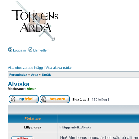
Logga in
Bli medlem
Visa obesvarade inlägg
|
Visa aktiva trådar
Forumindex
»
Arda
»
Språk
Alviska
Moderator:
Ainur
Sida
1
av
1
[ 15 inlägg ]
Författare
Lillyandrea
Inläggsrubrik:
Alviska
Hej! Min bonus pappa är helt såld på allt me