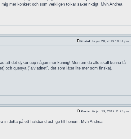
e mig mer konkret och som verkligen tolkar saker riktigt. Mvh Andrea
Postat:
tis jan 29, 2019 10:01 pm
ppas att det dyker upp någon mer kunnig! Men om du alls skall kunna få
et) och quenya ("alvlatinet", det som låter lite mer som finska).
Postat:
tis jan 29, 2019 11:23 pm
ra in detta på ett halsband och ge till honom. Mvh Andrea