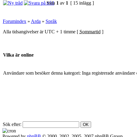
Sida
1
av
1
[ 15 inlägg ]
Forumindex
»
Arda
»
Språk
Alla tidsangivelser är UTC + 1 timme [
Sommartid
]
Vilka är online
Användare som besöker denna kategori: Inga registrerade användare 
Sök efter:
Powered by
phpBB
© 2000, 2002, 2005, 2007 phpBB Group