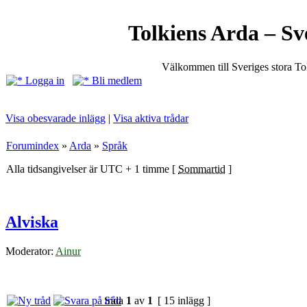
Tolkiens Arda – Sv
Välkommen till Sveriges stora T
Logga in
Bli medlem
Visa obesvarade inlägg
|
Visa aktiva trådar
Forumindex
»
Arda
»
Språk
Alla tidsangivelser är UTC + 1 timme [
Sommartid
]
Alviska
Moderator:
Ainur
Sida
1
av
1
[ 15 inlägg ]