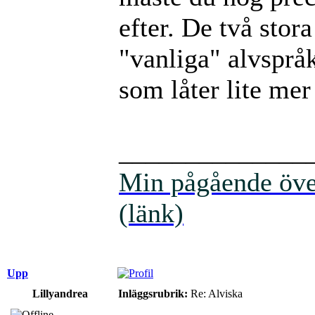
efter. De två stor
"vanliga" alvspråk
som låter lite mer
______________
Min pågående över
(länk)
Upp
Lillyandrea
Inläggsrubrik:
Re: Alviska