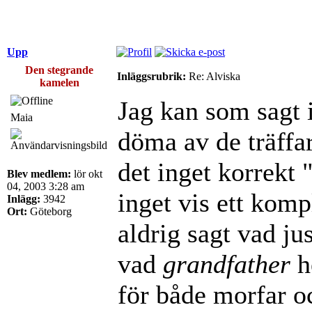
Upp
Den stegrande
Inläggsrubrik:
Re: Alviska
kamelen
Jag kan som sagt i
Maia
döma av de träffa
det inget korrekt 
Blev medlem:
lör okt
04, 2003 3:28 am
inget vis ett komp
Inlägg:
3942
Ort:
Göteborg
aldrig sagt vad jus
vad
grandfather
h
för både morfar o