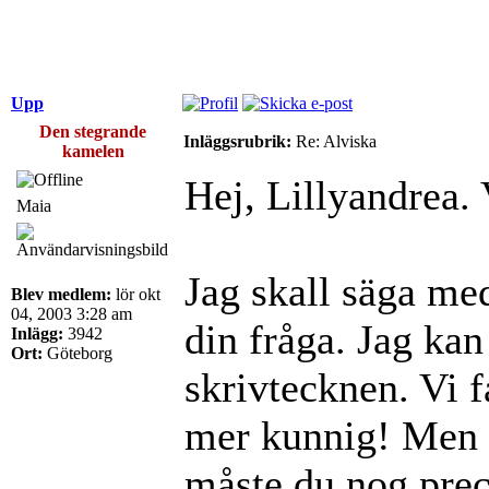
Upp
Den stegrande
Inläggsrubrik:
Re: Alviska
kamelen
Hej, Lillyandrea.
Maia
Jag skall säga med
Blev medlem:
lör okt
04, 2003 3:28 am
din fråga. Jag kan
Inlägg:
3942
Ort:
Göteborg
skrivtecknen. Vi 
mer kunnig! Men o
måste du nog preci