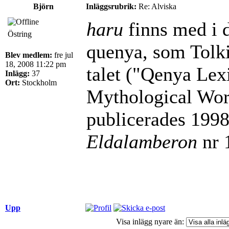
Björn
Inläggsrubrik:
Re: Alviska
haru
finns med i d
Östring
quenya, som Tolk
Blev medlem:
fre jul
18, 2008 11:22 pm
talet ("Qenya Lex
Inlägg:
37
Ort:
Stockholm
Mythological Word
publicerades 1998 
Eldalamberon
nr 
Upp
Visa inlägg nyare än: