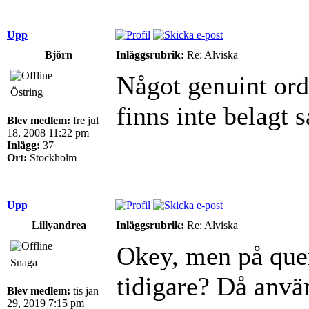
Upp
Björn
Inläggsrubrik:
Re: Alviska
Något genuint ord
Östring
finns inte belagt 
Blev medlem:
fre jul
18, 2008 11:22 pm
Inlägg:
37
Ort:
Stockholm
Upp
Lillyandrea
Inläggsrubrik:
Re: Alviska
Okey, men på quen
Snaga
tidigare? Då använ
Blev medlem:
tis jan
29, 2019 7:15 pm