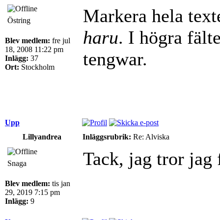
Markera hela texte
Östring
haru
. I högra fält
Blev medlem:
fre jul
18, 2008 11:22 pm
tengwar.
Inlägg:
37
Ort:
Stockholm
Upp
Lillyandrea
Inläggsrubrik:
Re: Alviska
Tack, jag tror jag f
Snaga
Blev medlem:
tis jan
29, 2019 7:15 pm
Inlägg:
9