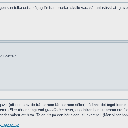
 kan tolka detta så jag får fram morfar, skulle vara så fantastiskt att grave
g i detta?
vis (att döma av de träffar man får när man söker) så finns det inget korrekt "
eter. (Eller rättare sagt vad
grandfather
heter; engelskan har ju samma ord för 
r det säkert att hitta. Ta en titt på den här sidan, till exempel. (Men vi får
. -109232152