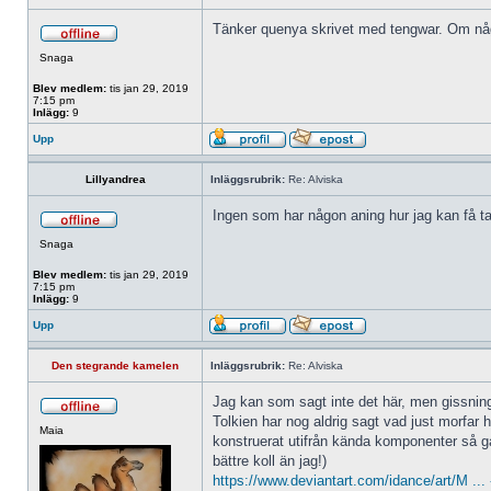
Tänker quenya skrivet med tengwar. Om någon
Snaga
Blev medlem:
tis jan 29, 2019
7:15 pm
Inlägg:
9
Upp
Lillyandrea
Inläggsrubrik:
Re: Alviska
Ingen som har någon aning hur jag kan få ta
Snaga
Blev medlem:
tis jan 29, 2019
7:15 pm
Inlägg:
9
Upp
Den stegrande kamelen
Inläggsrubrik:
Re: Alviska
Jag kan som sagt inte det här, men gissnings
Tolkien har nog aldrig sagt vad just morfar h
Maia
konstruerat utifrån kända komponenter så gå
bättre koll än jag!)
https://www.deviantart.com/idance/art/M ..