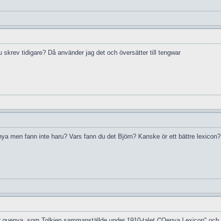
skrev tidigare? Då använder jag det och översätter till tengwar
enya men fann inte haru? Vars fann du det Björn? Kanske ör ett bättre lexico
för quenya, som Tolkien sammanställde under 1910-talet ("Qenya Lexicon" och 