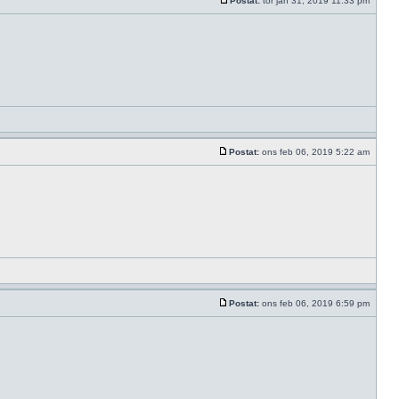
Postat:
tor jan 31, 2019 11:33 pm
Postat:
ons feb 06, 2019 5:22 am
Postat:
ons feb 06, 2019 6:59 pm