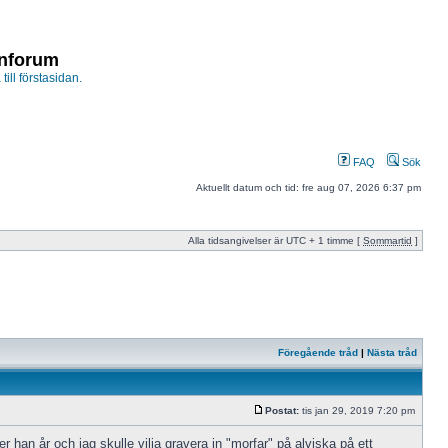
enforum
 till förstasidan.
FAQ
Sök
Aktuellt datum och tid: fre aug 07, 2026 6:37 pm
Alla tidsangivelser är UTC + 1 timme [
Sommartid
]
Föregående tråd
|
Nästa tråd
Postat:
tis jan 29, 2019 7:20 pm
 han år och jag skulle vilja gravera in "morfar" på alviska på ett