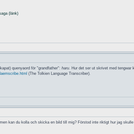
saga (länk)
 skapat) quenyaord för "grandfather":
haru
. Hur det ser ut skrivet med tengwar 
glaemscribe.html
(The Tolkien Language Transcriber).
men kan du kolla och skicka en bild till mig? Förstod inte riktigt hur jag skulle