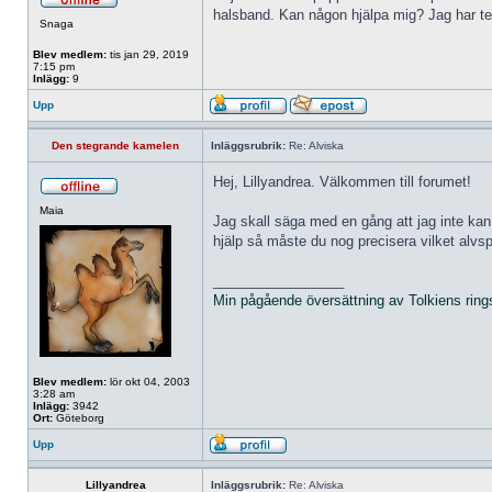
halsband. Kan någon hjälpa mig? Jag har tes
Snaga
Blev medlem:
tis jan 29, 2019
7:15 pm
Inlägg:
9
Upp
Den stegrande kamelen
Inläggsrubrik:
Re: Alviska
Hej, Lillyandrea. Välkommen till forumet!
Maia
Jag skall säga med en gång att jag inte kan
hjälp så måste du nog precisera vilket alvspr
_________________
Min pågående översättning av Tolkiens ring
Blev medlem:
lör okt 04, 2003
3:28 am
Inlägg:
3942
Ort:
Göteborg
Upp
Lillyandrea
Inläggsrubrik:
Re: Alviska