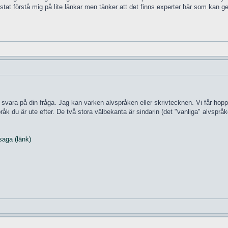
tat förstå mig på lite länkar men tänker att det finns experter här som kan g
 svara på din fråga. Jag kan varken alvspråken eller skrivtecknen. Vi får ho
åk du är ute efter. De två stora välbekanta är sindarin (det "vanliga" alvspråk
saga (länk)