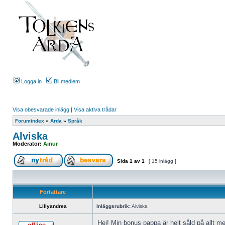
Logga in
Bli medlem
Visa obesvarade inlägg
|
Visa aktiva trådar
Forumindex
»
Arda
»
Språk
Alviska
Moderator:
Ainur
Sida
1
av
1
[ 15 inlägg ]
Författare
Lillyandrea
Inläggsrubrik:
Alviska
Hej! Min bonus pappa är helt såld på allt me