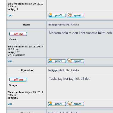
Blev medlem:
tis jan 29, 2019
7:15 pm
Inlägg:
9
Upp
Björn
Inläggsrubrik:
Re: Alviska
Markera hela texten i det vänstra fältet och 
Östring
Blev medlem:
fre jul 18, 2008
11:22 pm
Inlägg:
37
Ort:
Stockholm
Upp
Lillyandrea
Inläggsrubrik:
Re: Alviska
Tack, jag tror jag fick till det
Snaga
Blev medlem:
tis jan 29, 2019
7:15 pm
Inlägg:
9
Upp