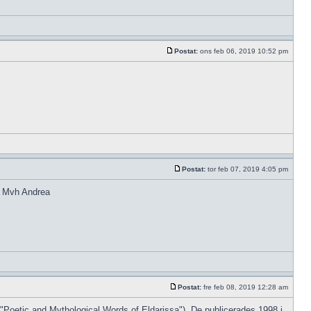
Postat:
ons feb 06, 2019 10:52 pm
Postat:
tor feb 07, 2019 4:05 pm
n? Mvh Andrea
Postat:
fre feb 08, 2019 12:28 am
"Poetic and Mythological Words of Eldarissa"). De publicerades 1998 i