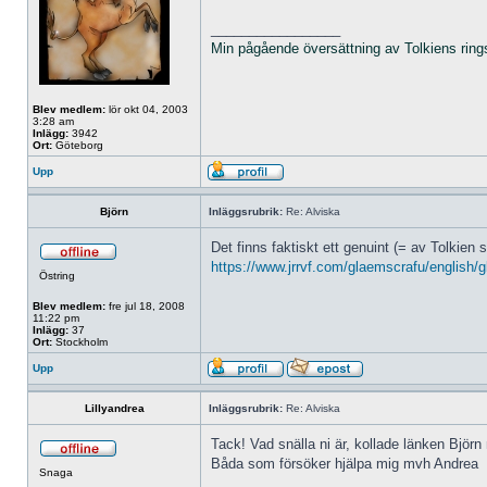
_________________
Min pågående översättning av Tolkiens ring
Blev medlem:
lör okt 04, 2003
3:28 am
Inlägg:
3942
Ort:
Göteborg
Upp
Björn
Inläggsrubrik:
Re: Alviska
Det finns faktiskt ett genuint (= av Tolkien
https://www.jrrvf.com/glaemscrafu/english/
Östring
Blev medlem:
fre jul 18, 2008
11:22 pm
Inlägg:
37
Ort:
Stockholm
Upp
Lillyandrea
Inläggsrubrik:
Re: Alviska
Tack! Vad snälla ni är, kollade länken Björn 
Båda som försöker hjälpa mig mvh Andrea
Snaga