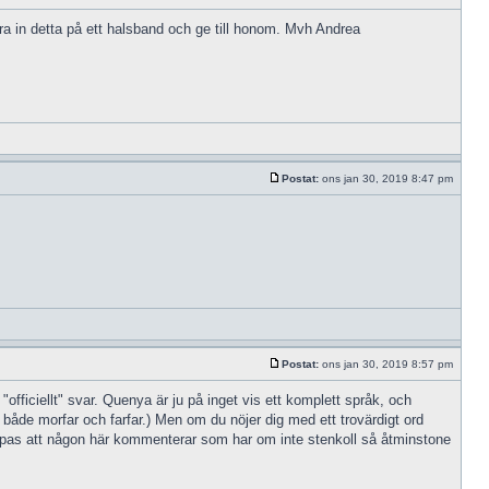
ra in detta på ett halsband och ge till honom. Mvh Andrea
Postat:
ons jan 30, 2019 8:47 pm
Postat:
ons jan 30, 2019 8:57 pm
officiellt" svar. Quenya är ju på inget vis ett komplett språk, och
både morfar och farfar.) Men om du nöjer dig med ett trovärdigt ord
 hoppas att någon här kommenterar som har om inte stenkoll så åtminstone