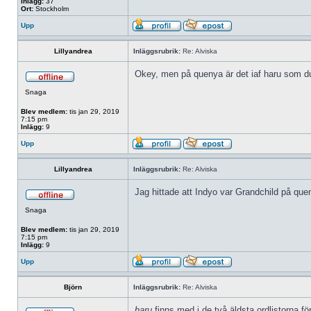
Inlägg:
37
Ort:
Stockholm
Upp
Lillyandrea
Inläggsrubrik:
Re: Alviska
Okey, men på quenya är det iaf haru som du 
Snaga
Blev medlem:
tis jan 29, 2019
7:15 pm
Inlägg:
9
Upp
Lillyandrea
Inläggsrubrik:
Re: Alviska
Jag hittade att Indyo var Grandchild på qu
Snaga
Blev medlem:
tis jan 29, 2019
7:15 pm
Inlägg:
9
Upp
Björn
Inläggsrubrik:
Re: Alviska
haru
finns med i de två äldsta ordlistorna 