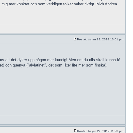
e mig mer konkret och som verkligen tolkar saker riktigt. Mvh Andrea
Postat:
tis jan 29, 2019 10:01 pm
ppas att det dyker upp någon mer kunnig! Men om du alls skall kunna få
et) och quenya ("alvlatinet", det som låter lite mer som finska).
Postat:
tis jan 29, 2019 11:23 pm