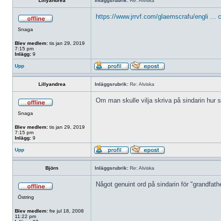
Lillyandrea
Inläggsrubrik:
Re: Alviska
https://www.jrrvf.com/glaemscrafu/engli ... 
Snaga
Blev medlem:
tis jan 29, 2019
7:15 pm
Inlägg:
9
Upp
Lillyandrea
Inläggsrubrik:
Re: Alviska
Om man skulle vilja skriva på sindarin hur 
Snaga
Blev medlem:
tis jan 29, 2019
7:15 pm
Inlägg:
9
Upp
Björn
Inläggsrubrik:
Re: Alviska
Något genuint ord på sindarin för "grandfathe
Östring
Blev medlem:
fre jul 18, 2008
11:22 pm