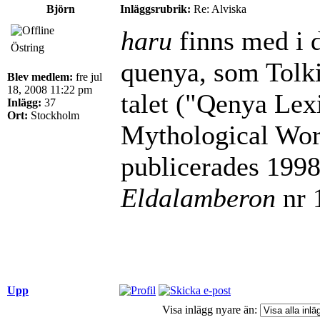
Björn
Inläggsrubrik:
Re: Alviska
haru
finns med i d
Östring
quenya, som Tolk
Blev medlem:
fre jul
18, 2008 11:22 pm
talet ("Qenya Lex
Inlägg:
37
Ort:
Stockholm
Mythological Word
publicerades 1998 
Eldalamberon
nr 
Upp
Visa inlägg nyare än: