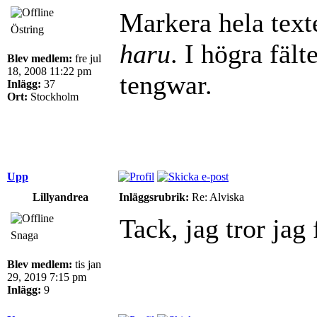
Markera hela texte
Östring
haru
. I högra fält
Blev medlem:
fre jul
18, 2008 11:22 pm
tengwar.
Inlägg:
37
Ort:
Stockholm
Upp
Lillyandrea
Inläggsrubrik:
Re: Alviska
Tack, jag tror jag f
Snaga
Blev medlem:
tis jan
29, 2019 7:15 pm
Inlägg:
9