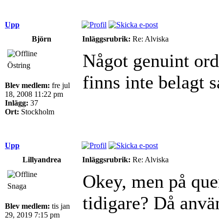
Upp
Björn
Inläggsrubrik:
Re: Alviska
Något genuint ord
Östring
finns inte belagt 
Blev medlem:
fre jul
18, 2008 11:22 pm
Inlägg:
37
Ort:
Stockholm
Upp
Lillyandrea
Inläggsrubrik:
Re: Alviska
Okey, men på quen
Snaga
tidigare? Då använ
Blev medlem:
tis jan
29, 2019 7:15 pm