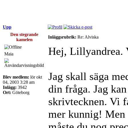
Upp
Den stegrande
Inläggsrubrik:
Re: Alviska
kamelen
Hej, Lillyandrea.
Maia
Jag skall säga med
Blev medlem:
lör okt
04, 2003 3:28 am
din fråga. Jag kan
Inlägg:
3942
Ort:
Göteborg
skrivtecknen. Vi 
mer kunnig! Men o
måste du nog preci