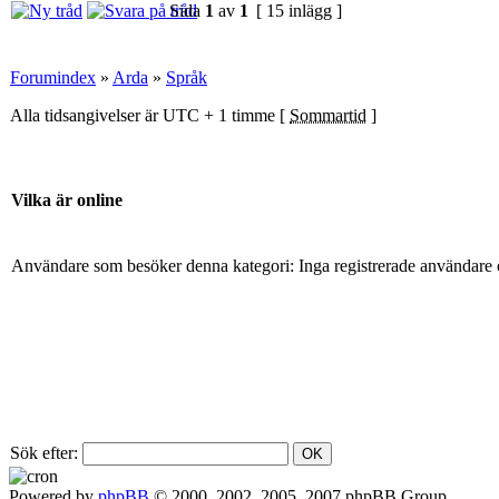
Sida
1
av
1
[ 15 inlägg ]
Forumindex
»
Arda
»
Språk
Alla tidsangivelser är UTC + 1 timme [
Sommartid
]
Vilka är online
Användare som besöker denna kategori: Inga registrerade användare 
Sök efter:
Powered by
phpBB
© 2000, 2002, 2005, 2007 phpBB Group