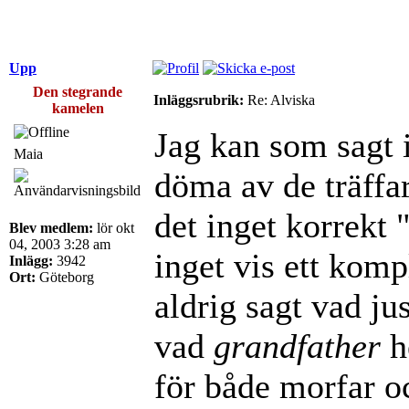
Upp
Den stegrande
Inläggsrubrik:
Re: Alviska
kamelen
Jag kan som sagt i
Maia
döma av de träffa
det inget korrekt 
Blev medlem:
lör okt
04, 2003 3:28 am
inget vis ett komp
Inlägg:
3942
Ort:
Göteborg
aldrig sagt vad jus
vad
grandfather
h
för både morfar o