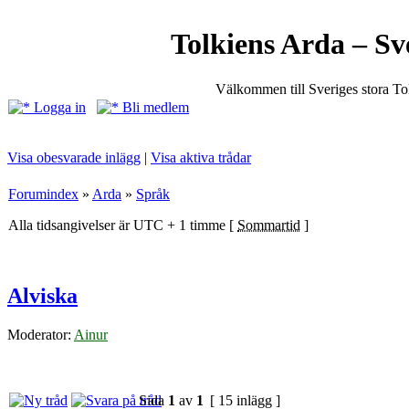
Tolkiens Arda – Sv
Välkommen till Sveriges stora T
Logga in
Bli medlem
Visa obesvarade inlägg
|
Visa aktiva trådar
Forumindex
»
Arda
»
Språk
Alla tidsangivelser är UTC + 1 timme [
Sommartid
]
Alviska
Moderator:
Ainur
Sida
1
av
1
[ 15 inlägg ]