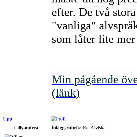
efter. De två stor
"vanliga" alvspråk
som låter lite mer
______________
Min pågående över
(länk)
Upp
Lillyandrea
Inläggsrubrik:
Re: Alviska