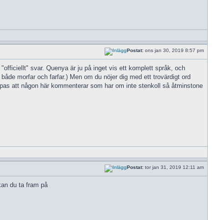
Postat:
ons jan 30, 2019 8:57 pm
officiellt" svar. Quenya är ju på inget vis ett komplett språk, och
både morfar och farfar.) Men om du nöjer dig med ett trovärdigt ord
 hoppas att någon här kommenterar som har om inte stenkoll så åtminstone
Postat:
tor jan 31, 2019 12:11 am
kan du ta fram på