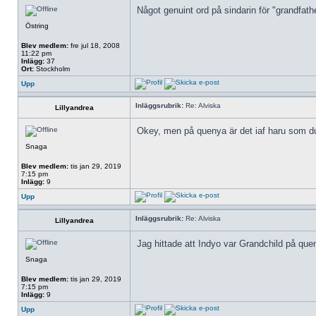
Något genuint ord på sindarin för "grandfathe
Östring
Blev medlem:
fre jul 18, 2008
11:22 pm
Inlägg:
37
Ort:
Stockholm
Upp
Inläggsrubrik:
Re: Alviska
Lillyandrea
Okey, men på quenya är det iaf haru som du 
Snaga
Blev medlem:
tis jan 29, 2019
7:15 pm
Inlägg:
9
Upp
Inläggsrubrik:
Re: Alviska
Lillyandrea
Jag hittade att Indyo var Grandchild på qu
Snaga
Blev medlem:
tis jan 29, 2019
7:15 pm
Inlägg:
9
Upp