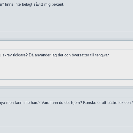
r" finns inte belagt såvitt mig bekant.
skrev tidigare? Då använder jag det och översätter till tengwar
enya men fann inte haru? Vars fann du det Björn? Kanske ör ett bättre lexico