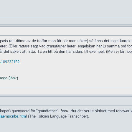
vis (att döma av de träffar man får när man söker) så finns det inget korrekt "
eter. (Eller rättare sagt vad
grandfather
heter; engelskan har ju samma ord för 
r det säkert att hitta. Ta en titt på den här sidan, till exempel. (Men vi får
. -109232152
saga (länk)
 skapat) quenyaord för "grandfather":
haru
. Hur det ser ut skrivet med tengwar 
glaemscribe.html
(The Tolkien Language Transcriber).