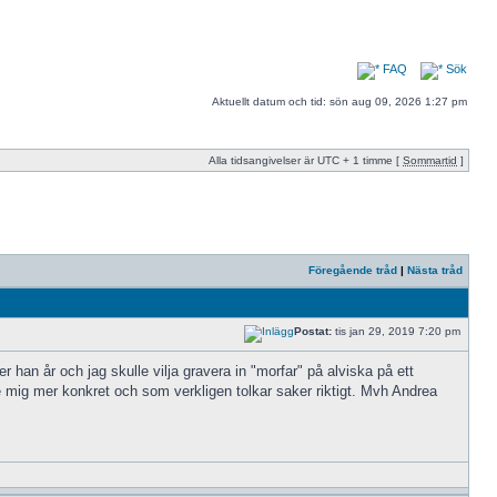
FAQ
Sök
Aktuellt datum och tid: sön aug 09, 2026 1:27 pm
Alla tidsangivelser är UTC + 1 timme [
Sommartid
]
Föregående tråd
|
Nästa tråd
Postat:
tis jan 29, 2019 7:20 pm
 han år och jag skulle vilja gravera in "morfar" på alviska på ett
e mig mer konkret och som verkligen tolkar saker riktigt. Mvh Andrea