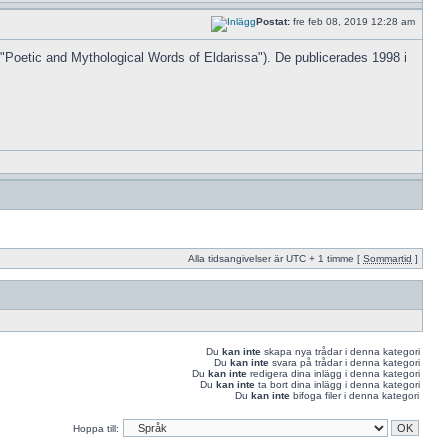
Postat:
fre feb 08, 2019 12:28 am
"Poetic and Mythological Words of Eldarissa"). De publicerades 1998 i
Alla tidsangivelser är UTC + 1 timme [
Sommartid
]
Du
kan inte
skapa nya trådar i denna kategori
Du
kan inte
svara på trådar i denna kategori
Du
kan inte
redigera dina inlägg i denna kategori
Du
kan inte
ta bort dina inlägg i denna kategori
Du
kan inte
bifoga filer i denna kategori
Hoppa till: