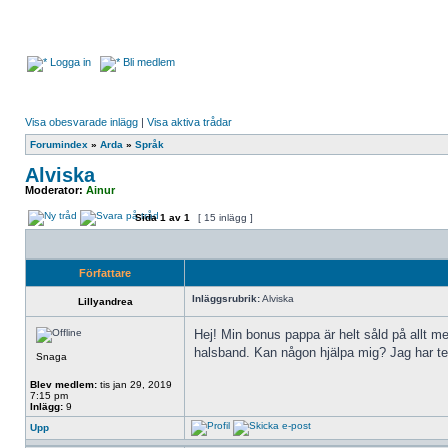
Logga in
Bli medlem
Visa obesvarade inlägg
|
Visa aktiva trådar
Forumindex
»
Arda
»
Språk
Alviska
Moderator:
Ainur
Sida
1
av
1
[ 15 inlägg ]
Författare
Inläggsrubrik:
Alviska
Lillyandrea
Hej! Min bonus pappa är helt såld på allt me
halsband. Kan någon hjälpa mig? Jag har tes
Snaga
Blev medlem:
tis jan 29, 2019
7:15 pm
Inlägg:
9
Upp