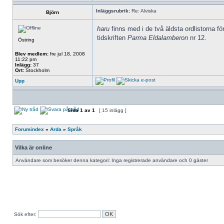
Inläggsrubrik:
Re: Alviska
Björn
haru
finns med i de två äldsta ordlistorna 
tidskriften
Parma Eldalamberon
nr 12.
Östring
Blev medlem:
fre jul 18, 2008
11:22 pm
Inlägg:
37
Ort:
Stockholm
Upp
Sida
1
av
1
[ 15 inlägg ]
Forumindex
»
Arda
»
Språk
Vilka är online
Användare som besöker denna kategori: Inga registrerade användare och 0 gäster
Sök efter: