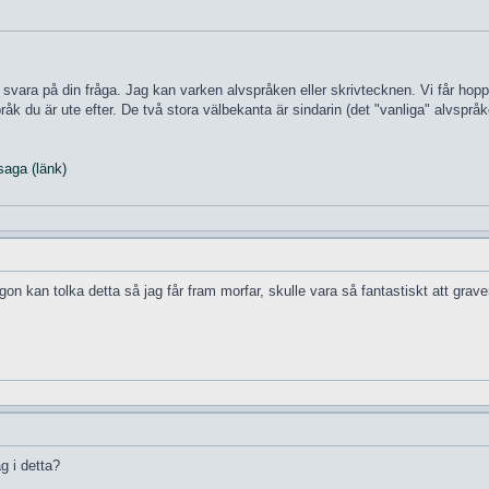
 svara på din fråga. Jag kan varken alvspråken eller skrivtecknen. Vi får ho
åk du är ute efter. De två stora välbekanta är sindarin (det "vanliga" alvspråk
saga (länk)
 kan tolka detta så jag får fram morfar, skulle vara så fantastiskt att grave
g i detta?