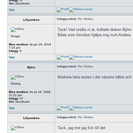
Inlägg:
37
Ort:
Stockholm
Upp
Inläggsrubrik:
Re: Alviska
Lillyandrea
Tack! Vad snälla ni är, kollade länken Björn 
Båda som försöker hjälpa mig mvh Andrea
Snaga
Blev medlem:
tis jan 29, 2019
7:15 pm
Inlägg:
9
Upp
Inläggsrubrik:
Re: Alviska
Björn
Markera hela texten i det vänstra fältet och 
Östring
Blev medlem:
fre jul 18, 2008
11:22 pm
Inlägg:
37
Ort:
Stockholm
Upp
Inläggsrubrik:
Re: Alviska
Lillyandrea
Tack, jag tror jag fick till det