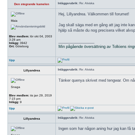
Inläggsrubrik:
Re: Alviska
Den stegrande kamelen
Hej, Lillyandrea. Välkommen till forumet!
Maia
Jag skall säga med en gång att jag inte kan
hjälp så måste du nog precisera vilket alvspr
Blev medlem:
lör okt 04, 2003
3:28 am
_________________
Inlägg:
3942
Min pågående översättning av Tolkiens ring
Ort:
Göteborg
Upp
Inläggsrubrik:
Re: Alviska
Lillyandrea
Tänker quenya skrivet med tengwar. Om någon
Snaga
Blev medlem:
tis jan 29, 2019
7:15 pm
Inlägg:
9
Upp
Inläggsrubrik:
Re: Alviska
Lillyandrea
Ingen som har någon aning hur jag kan få ta