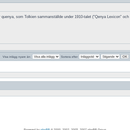
för quenya, som Tolkien sammanställde under 1910-talet ("Qenya Lexicon" och 
Visa inlägg nyare än:
Sortera efter
Powered by
phpBB
© 2000, 2002, 2005, 2007 phpBB Group