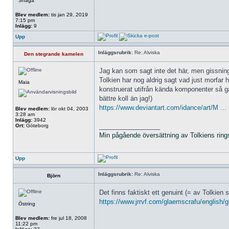
Snaga
Blev medlem:
tis jan 29, 2019
7:15 pm
Inlägg:
9
Upp
Inläggsrubrik:
Re: Alviska
Den stegrande kamelen
Jag kan som sagt inte det här, men gissnings
Tolkien har nog aldrig sagt vad just morfar h
Maia
konstruerat utifrån kända komponenter så gå
bättre koll än jag!)
https://www.deviantart.com/idance/art/M ..
Blev medlem:
lör okt 04, 2003
3:28 am
Inlägg:
3942
_________________
Ort:
Göteborg
Min pågående översättning av Tolkiens ring
Upp
Inläggsrubrik:
Re: Alviska
Björn
Det finns faktiskt ett genuint (= av Tolkien
https://www.jrrvf.com/glaemscrafu/english/
Östring
Blev medlem:
fre jul 18, 2008
11:22 pm