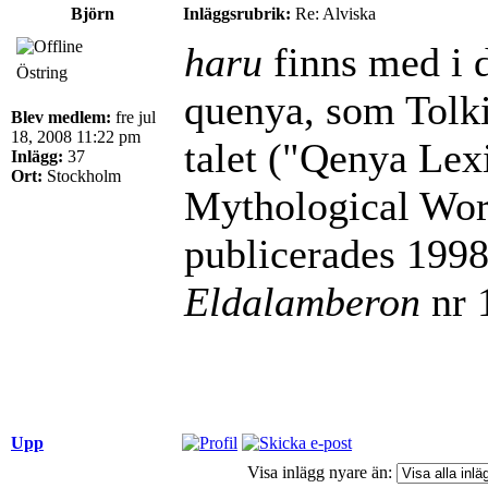
Björn
Inläggsrubrik:
Re: Alviska
haru
finns med i d
Östring
quenya, som Tolk
Blev medlem:
fre jul
18, 2008 11:22 pm
talet ("Qenya Lex
Inlägg:
37
Ort:
Stockholm
Mythological Word
publicerades 1998 
Eldalamberon
nr 
Upp
Visa inlägg nyare än: