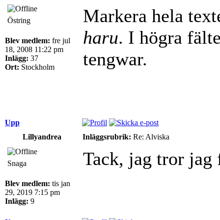
Markera hela texte
Östring
haru
. I högra fält
Blev medlem:
fre jul
18, 2008 11:22 pm
tengwar.
Inlägg:
37
Ort:
Stockholm
Upp
Lillyandrea
Inläggsrubrik:
Re: Alviska
Tack, jag tror jag f
Snaga
Blev medlem:
tis jan
29, 2019 7:15 pm
Inlägg:
9