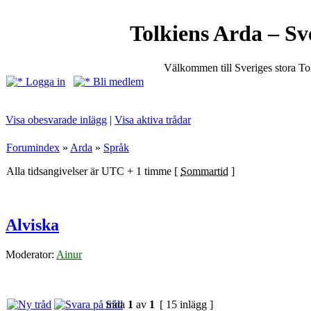
Tolkiens Arda – Sv
Välkommen till Sveriges stora T
Logga in
Bli medlem
Visa obesvarade inlägg
|
Visa aktiva trådar
Forumindex
»
Arda
»
Språk
Alla tidsangivelser är UTC + 1 timme [
Sommartid
]
Alviska
Moderator:
Ainur
Sida
1
av
1
[ 15 inlägg ]