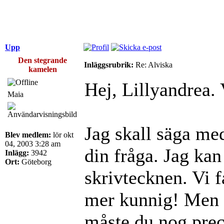
Upp
Den stegrande
Inläggsrubrik:
Re: Alviska
kamelen
Hej, Lillyandrea.
Maia
Jag skall säga med
Blev medlem:
lör okt
04, 2003 3:28 am
din fråga. Jag kan
Inlägg:
3942
Ort:
Göteborg
skrivtecknen. Vi 
mer kunnig! Men o
måste du nog preci