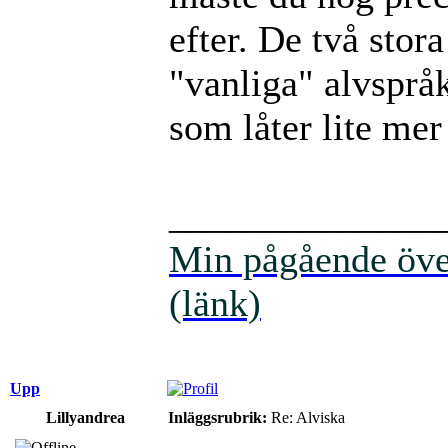
efter. De två stor
"vanliga" alvspråk
som låter lite mer
______________
Min pågående över
(länk)
Upp
Lillyandrea
Inläggsrubrik:
Re: Alviska