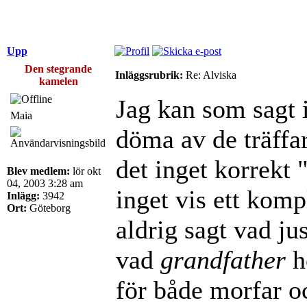
Upp
Den stegrande
Inläggsrubrik:
Re: Alviska
kamelen
Jag kan som sagt i
Maia
döma av de träffa
det inget korrekt 
Blev medlem:
lör okt
04, 2003 3:28 am
inget vis ett komp
Inlägg:
3942
Ort:
Göteborg
aldrig sagt vad jus
vad
grandfather
h
för både morfar o