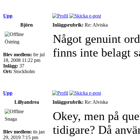
Upp
Björn
Inläggsrubrik:
Re: Alviska
Något genuint ord
Östring
finns inte belagt 
Blev medlem:
fre jul
18, 2008 11:22 pm
Inlägg:
37
Ort:
Stockholm
Upp
Lillyandrea
Inläggsrubrik:
Re: Alviska
Okey, men på quen
Snaga
tidigare? Då använ
Blev medlem:
tis jan
29, 2019 7:15 pm