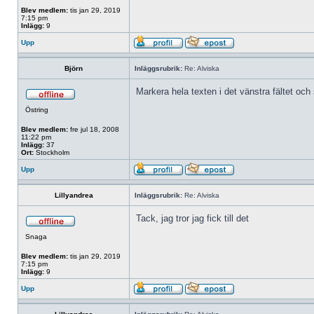
Blev medlem:
tis jan 29, 2019
7:15 pm
Inlägg:
9
Upp
Björn
Inläggsrubrik:
Re: Alviska
Markera hela texten i det vänstra fältet och 
Östring
Blev medlem:
fre jul 18, 2008
11:22 pm
Inlägg:
37
Ort:
Stockholm
Upp
Lillyandrea
Inläggsrubrik:
Re: Alviska
Tack, jag tror jag fick till det
Snaga
Blev medlem:
tis jan 29, 2019
7:15 pm
Inlägg:
9
Upp