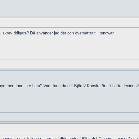
skrev tidigare? Då använder jag det och översätter till tengwar
enya men fann inte haru? Vars fann du det Björn? Kanske ör ett bättre lexico
för quenya, som Tolkien sammanställde under 1910-talet ("Qenya Lexicon" och 