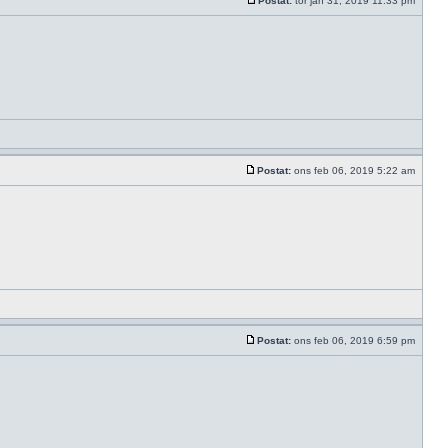
Postat:
tor jan 31, 2019 11:33 pm
Postat:
ons feb 06, 2019 5:22 am
Postat:
ons feb 06, 2019 6:59 pm