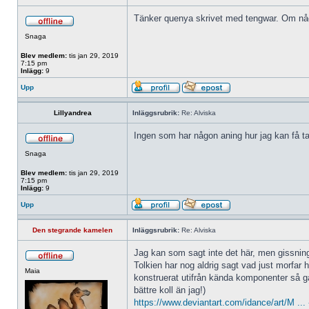
Tänker quenya skrivet med tengwar. Om någon
Snaga
Blev medlem:
tis jan 29, 2019
7:15 pm
Inlägg:
9
Upp
Lillyandrea
Inläggsrubrik:
Re: Alviska
Ingen som har någon aning hur jag kan få ta
Snaga
Blev medlem:
tis jan 29, 2019
7:15 pm
Inlägg:
9
Upp
Den stegrande kamelen
Inläggsrubrik:
Re: Alviska
Jag kan som sagt inte det här, men gissnings
Tolkien har nog aldrig sagt vad just morfar h
Maia
konstruerat utifrån kända komponenter så gå
bättre koll än jag!)
https://www.deviantart.com/idance/art/M ..