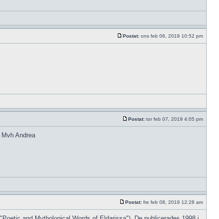
Postat:
ons feb 06, 2019 10:52 pm
Postat:
tor feb 07, 2019 4:05 pm
n? Mvh Andrea
Postat:
fre feb 08, 2019 12:28 am
"Poetic and Mythological Words of Eldarissa"). De publicerades 1998 i