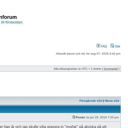
enforum
 till förstasidan.
FAQ
Sök
Aktuellt datum och tid: fre aug 07, 2026 4:42 pm
Alla tidsangivelser är UTC + 1 timme [
Sommartid
]
Föregående tråd
|
Nästa tråd
Postat:
tis jan 29, 2019 7:20 pm
 han år och jag skulle vilja gravera in "morfar" på alviska på ett