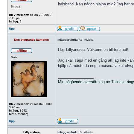
halsband. Kan någon hjälpa mig? Jag har tes
Snaga
Blev medlem:
tis jan 29, 2019
7:15 pm
Inlägg:
9
Upp
Den stegrande kamelen
Inläggsrubrik:
Re: Alviska
Hej, Lillyandrea. Välkommen till forumet!
Maia
Jag skall säga med en gång att jag inte kan
hjälp så måste du nog precisera vilket alvspr
_________________
Min pågående översättning av Tolkiens ring
Blev medlem:
lör okt 04, 2003
3:28 am
Inlägg:
3942
Ort:
Göteborg
Upp
Lillyandrea
Inläggsrubrik:
Re: Alviska