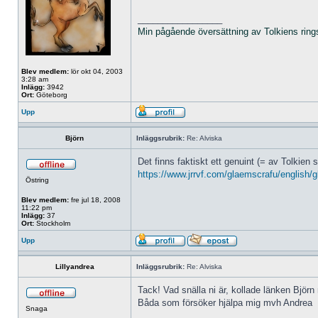
_________________
Min pågående översättning av Tolkiens ring
Blev medlem:
lör okt 04, 2003
3:28 am
Inlägg:
3942
Ort:
Göteborg
Upp
Björn
Inläggsrubrik:
Re: Alviska
Det finns faktiskt ett genuint (= av Tolkien
https://www.jrrvf.com/glaemscrafu/english/
Östring
Blev medlem:
fre jul 18, 2008
11:22 pm
Inlägg:
37
Ort:
Stockholm
Upp
Lillyandrea
Inläggsrubrik:
Re: Alviska
Tack! Vad snälla ni är, kollade länken Björn 
Båda som försöker hjälpa mig mvh Andrea
Snaga