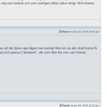
e mig mer konkret och som verkligen tolkar saker riktigt. Mvh Andrea
Postat:
tis jan 29, 2019 10:01 pm
ppas att det dyker upp någon mer kunnig! Men om du alls skall kunna få
et) och quenya ("alvlatinet", det som låter lite mer som finska).
Postat:
tis jan 29, 2019 11:23 pm