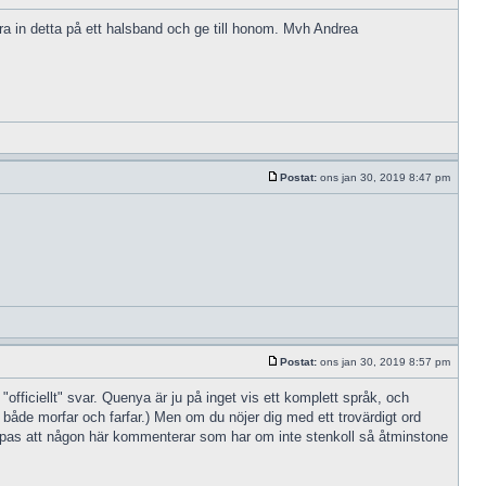
ra in detta på ett halsband och ge till honom. Mvh Andrea
Postat:
ons jan 30, 2019 8:47 pm
Postat:
ons jan 30, 2019 8:57 pm
officiellt" svar. Quenya är ju på inget vis ett komplett språk, och
både morfar och farfar.) Men om du nöjer dig med ett trovärdigt ord
 hoppas att någon här kommenterar som har om inte stenkoll så åtminstone