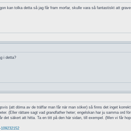
 kan tolka detta så jag får fram morfar, skulle vara så fantastiskt att grave
g i detta?
vis (att döma av de träffar man får när man söker) så finns det inget korrekt "
eter. (Eller rättare sagt vad
grandfather
heter; engelskan har ju samma ord för 
r det säkert att hitta. Ta en titt på den här sidan, till exempel. (Men vi får
. -109232152