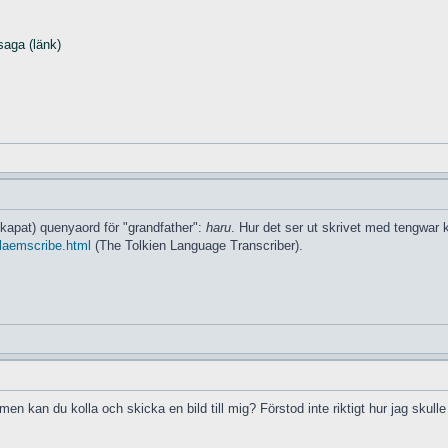
saga (länk)
 skapat) quenyaord för "grandfather":
haru
. Hur det ser ut skrivet med tengwar 
glaemscribe.html
(The Tolkien Language Transcriber).
men kan du kolla och skicka en bild till mig? Förstod inte riktigt hur jag skulle