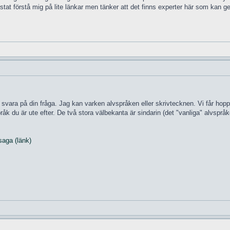
tat förstå mig på lite länkar men tänker att det finns experter här som kan g
 svara på din fråga. Jag kan varken alvspråken eller skrivtecknen. Vi får ho
åk du är ute efter. De två stora välbekanta är sindarin (det "vanliga" alvspråk
saga (länk)