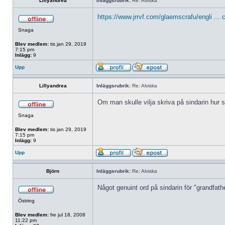
Lillyandrea
Inläggsrubrik:
Re: Alviska
https://www.jrrvf.com/glaemscrafu/engli ... 
Snaga
Blev medlem:
tis jan 29, 2019
7:15 pm
Inlägg:
9
Upp
Lillyandrea
Inläggsrubrik:
Re: Alviska
Om man skulle vilja skriva på sindarin hur 
Snaga
Blev medlem:
tis jan 29, 2019
7:15 pm
Inlägg:
9
Upp
Björn
Inläggsrubrik:
Re: Alviska
Något genuint ord på sindarin för "grandfathe
Östring
Blev medlem:
fre jul 18, 2008
11:22 pm