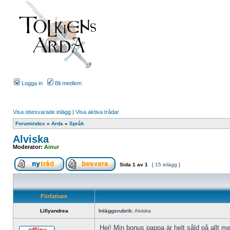
Logga in
Bli medlem
Visa obesvarade inlägg
|
Visa aktiva trådar
Forumindex
»
Arda
»
Språk
Alviska
Moderator:
Ainur
Sida
1
av
1
[ 15 inlägg ]
Författare
Lillyandrea
Inläggsrubrik:
Alviska
Hej! Min bonus pappa är helt såld på allt me