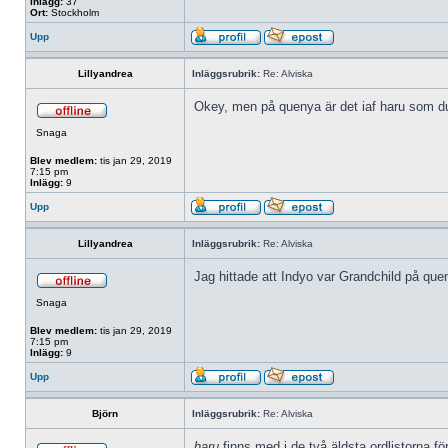
Inlägg:
37
Ort:
Stockholm
Upp
Lillyandrea
Inläggsrubrik:
Re: Alviska
Okey, men på quenya är det iaf haru som du 
Snaga
Blev medlem:
tis jan 29, 2019
7:15 pm
Inlägg:
9
Upp
Lillyandrea
Inläggsrubrik:
Re: Alviska
Jag hittade att Indyo var Grandchild på qu
Snaga
Blev medlem:
tis jan 29, 2019
7:15 pm
Inlägg:
9
Upp
Björn
Inläggsrubrik:
Re: Alviska
haru
finns med i de två äldsta ordlistorna 