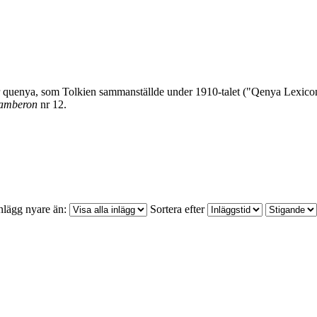
för quenya, som Tolkien sammanställde under 1910-talet ("Qenya Lexic
amberon
nr 12.
nlägg nyare än:
Sortera efter