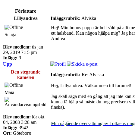
Författare
Lillyandrea
Inläggsrubrik:
Alviska
Hej! Min bonus pappa är helt såld på allt me
ett halsband. Kan någon hjälpa mig? Jag har 
Snaga
Andrea
Blev medlem:
tis jan
29, 2019 7:15 pm
Inlägg:
9
Upp
Den stegrande
Inläggsrubrik:
Re: Alviska
kamelen
Hej, Lillyandrea. Välkommen till forumet!
Maia
Jag skall säga med en gång att jag inte kan 
kunna få hjälp så måste du nog precisera vilk
finska).
Blev medlem:
lör okt
_________________
04, 2003 3:28 am
Min pågående översättning av Tolkiens ring
Inlägg:
3942
Ort:
Göteborg