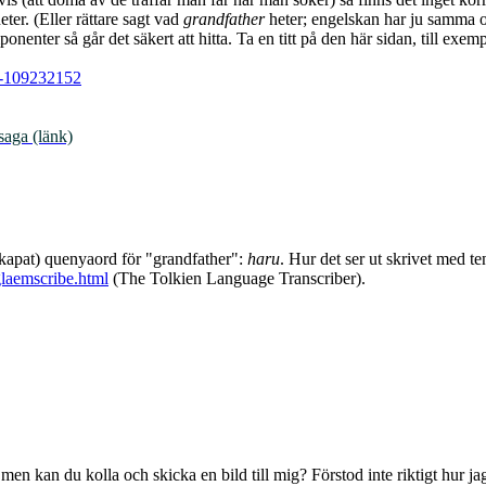
ter. (Eller rättare sagt vad
grandfather
heter; engelskan har ju samma o
onenter så går det säkert att hitta. Ta en titt på den här sidan, till e
. -109232152
saga (länk)
 skapat) quenyaord för "grandfather":
haru
. Hur det ser ut skrivet med t
glaemscribe.html
(The Tolkien Language Transcriber).
men kan du kolla och skicka en bild till mig? Förstod inte riktigt hur ja