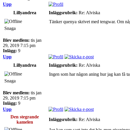
Upp
Lillyandrea
Inläggsrubrik:
Re: Alviska
Tänker quenya skrivet med tengwar. Om någon 
Snaga
Blev medlem:
tis jan
29, 2019 7:15 pm
Inlägg:
9
Upp
Lillyandrea
Inläggsrubrik:
Re: Alviska
Ingen som har någon aning hur jag kan få tag
Snaga
Blev medlem:
tis jan
29, 2019 7:15 pm
Inlägg:
9
Upp
Den stegrande
Inläggsrubrik:
Re: Alviska
kamelen
Jag kan som sagt inte det här, men gissningsv