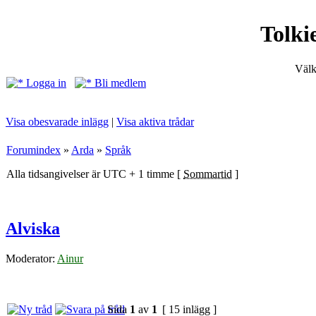
Tolki
Välk
Logga in
Bli medlem
Visa obesvarade inlägg
|
Visa aktiva trådar
Forumindex
»
Arda
»
Språk
Alla tidsangivelser är UTC + 1 timme [
Sommartid
]
Alviska
Moderator:
Ainur
Sida
1
av
1
[ 15 inlägg ]