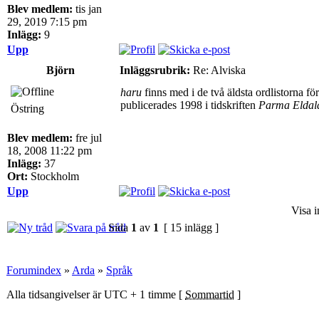
Blev medlem:
tis jan
29, 2019 7:15 pm
Inlägg:
9
Upp
Björn
Inläggsrubrik:
Re: Alviska
haru
finns med i de två äldsta ordlistorna 
publicerades 1998 i tidskriften
Parma Eldal
Östring
Blev medlem:
fre jul
18, 2008 11:22 pm
Inlägg:
37
Ort:
Stockholm
Upp
Visa i
Sida
1
av
1
[ 15 inlägg ]
Forumindex
»
Arda
»
Språk
Alla tidsangivelser är UTC + 1 timme [
Sommartid
]