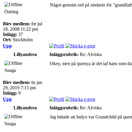
Något genuint ord på sindarin för "grandfathe
Östring
Blev medlem:
fre jul
18, 2008 11:22 pm
Inlägg:
37
Ort:
Stockholm
Upp
Lillyandrea
Inläggsrubrik:
Re: Alviska
Okey, men på quenya är det iaf haru som du 
Snaga
Blev medlem:
tis jan
29, 2019 7:15 pm
Inlägg:
9
Upp
Lillyandrea
Inläggsrubrik:
Re: Alviska
Jag hittade att Indyo var Grandchild på que
Snaga