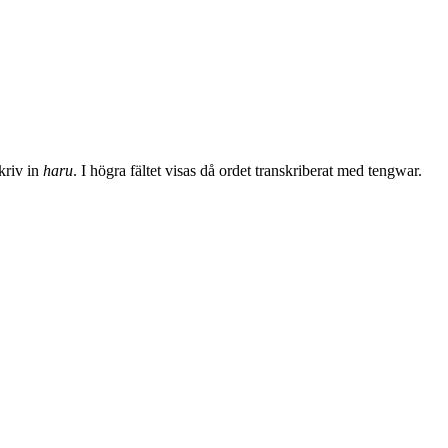
skriv in
haru
. I högra fältet visas då ordet transkriberat med tengwar.