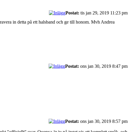
Postat:
tis jan 29, 2019 11:23 pm
gravera in detta på ett halsband och ge till honom. Mvh Andrea
Postat:
ons jan 30, 2019 8:47 pm
Postat:
ons jan 30, 2019 8:57 pm
kt "officiellt" svar. Quenya är ju på inget vis ett komplett språk, och