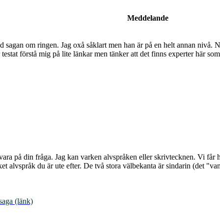
Meddelande
d sagan om ringen. Jag oxå såklart men han är på en helt annan nivå. Nu 
testat förstå mig på lite länkar men tänker att det finns experter här s
svara på din fråga. Jag kan varken alvspråken eller skrivtecknen. Vi få
et alvspråk du är ute efter. De två stora välbekanta är sindarin (det "va
saga (länk)