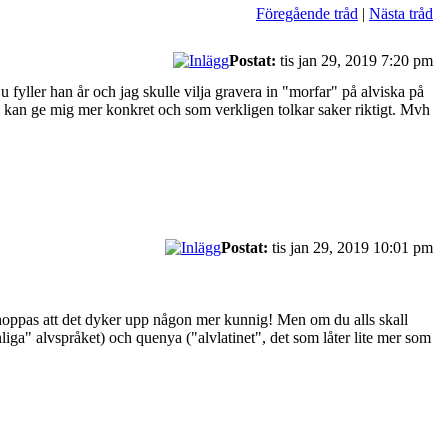
Föregående tråd
|
Nästa tråd
Postat:
tis jan 29, 2019 7:20 pm
fyller han år och jag skulle vilja gravera in "morfar" på alviska på
om kan ge mig mer konkret och som verkligen tolkar saker riktigt. Mvh
Postat:
tis jan 29, 2019 10:01 pm
r hoppas att det dyker upp någon mer kunnig! Men om du alls skall
nliga" alvspråket) och quenya ("alvlatinet", det som låter lite mer som