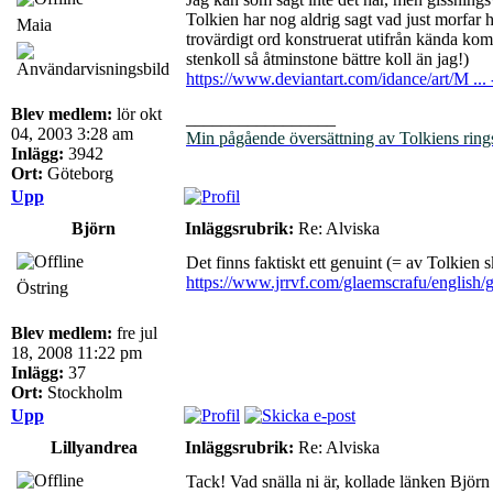
Tolkien har nog aldrig sagt vad just morfar he
Maia
trovärdigt ord konstruerat utifrån kända komp
stenkoll så åtminstone bättre koll än jag!)
https://www.deviantart.com/idance/art/M ..
Blev medlem:
lör okt
_________________
04, 2003 3:28 am
Min pågående översättning av Tolkiens ring
Inlägg:
3942
Ort:
Göteborg
Upp
Björn
Inläggsrubrik:
Re: Alviska
Det finns faktiskt ett genuint (= av Tolkien
https://www.jrrvf.com/glaemscrafu/english/
Östring
Blev medlem:
fre jul
18, 2008 11:22 pm
Inlägg:
37
Ort:
Stockholm
Upp
Lillyandrea
Inläggsrubrik:
Re: Alviska
Tack! Vad snälla ni är, kollade länken Björn 