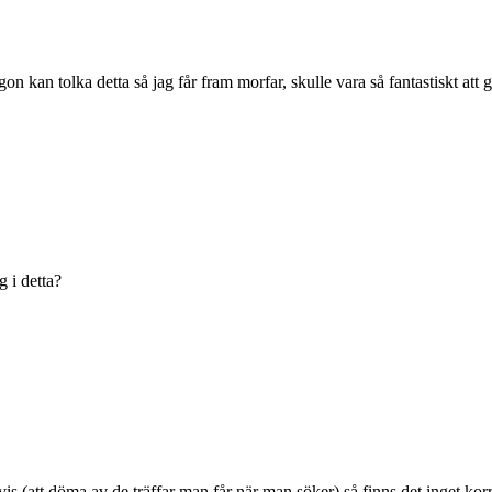
kan tolka detta så jag får fram morfar, skulle vara så fantastiskt att 
 i detta?
is (att döma av de träffar man får när man söker) så finns det inget korre