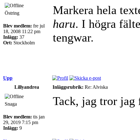
Markera hela texte
Östring
haru
. I högra fält
Blev medlem:
fre jul
18, 2008 11:22 pm
tengwar.
Inlägg:
37
Ort:
Stockholm
Upp
Lillyandrea
Inläggsrubrik:
Re: Alviska
Tack, jag tror jag f
Snaga
Blev medlem:
tis jan
29, 2019 7:15 pm
Inlägg:
9