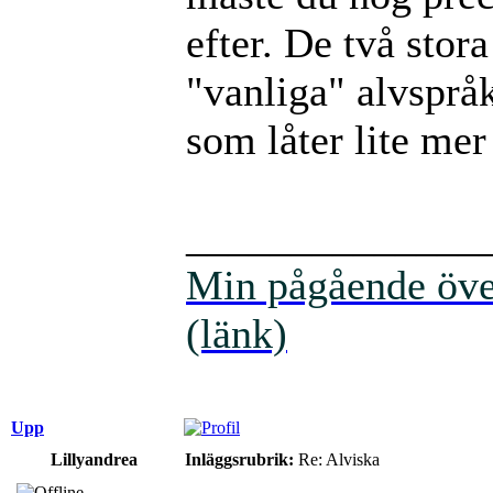
efter. De två stor
"vanliga" alvspråk
som låter lite mer
______________
Min pågående över
(länk)
Upp
Lillyandrea
Inläggsrubrik:
Re: Alviska