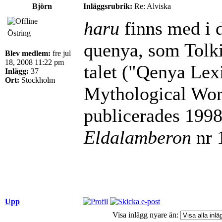
Björn
Inläggsrubrik:
Re: Alviska
haru
finns med i d
Östring
quenya, som Tolk
Blev medlem:
fre jul
18, 2008 11:22 pm
talet ("Qenya Lex
Inlägg:
37
Ort:
Stockholm
Mythological Word
publicerades 1998 
Eldalamberon
nr 
Upp
Visa inlägg nyare än: