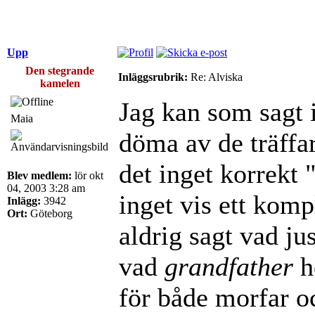
Upp
Den stegrande
Inläggsrubrik:
Re: Alviska
kamelen
Jag kan som sagt i
Maia
döma av de träffa
det inget korrekt 
Blev medlem:
lör okt
04, 2003 3:28 am
inget vis ett komp
Inlägg:
3942
Ort:
Göteborg
aldrig sagt vad jus
vad
grandfather
h
för både morfar o