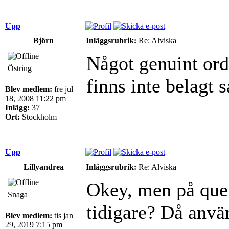
Upp
Björn
Inläggsrubrik:
Re: Alviska
Något genuint ord
Östring
finns inte belagt 
Blev medlem:
fre jul
18, 2008 11:22 pm
Inlägg:
37
Ort:
Stockholm
Upp
Lillyandrea
Inläggsrubrik:
Re: Alviska
Okey, men på quen
Snaga
tidigare? Då använ
Blev medlem:
tis jan
29, 2019 7:15 pm