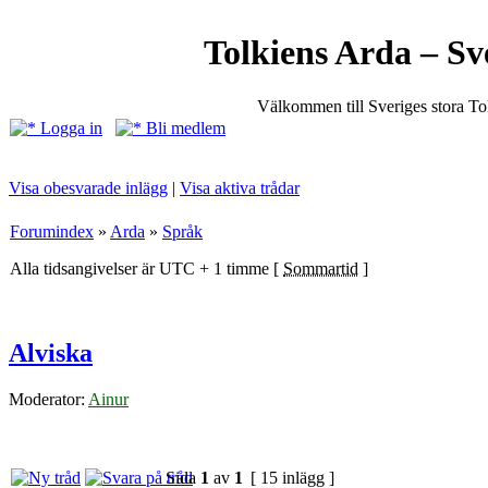
Tolkiens Arda – Sv
Välkommen till Sveriges stora T
Logga in
Bli medlem
Visa obesvarade inlägg
|
Visa aktiva trådar
Forumindex
»
Arda
»
Språk
Alla tidsangivelser är UTC + 1 timme [
Sommartid
]
Alviska
Moderator:
Ainur
Sida
1
av
1
[ 15 inlägg ]