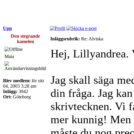
Upp
Den stegrande
Inläggsrubrik:
Re: Alviska
kamelen
Hej, Lillyandrea.
Maia
Jag skall säga med
Blev medlem:
lör okt
04, 2003 3:28 am
din fråga. Jag kan
Inlägg:
3942
Ort:
Göteborg
skrivtecknen. Vi 
mer kunnig! Men o
måste du nog preci