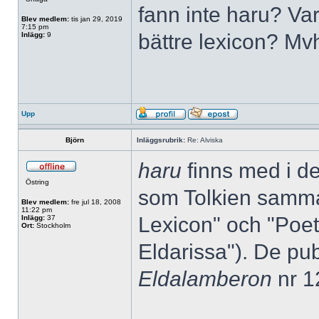
fann inte haru? Va
Blev medlem:
tis jan 29, 2019
7:15 pm
bättre lexicon? Mv
Inlägg:
9
Upp
Björn
Inläggsrubrik:
Re: Alviska
haru
finns med i de
Östring
som Tolkien samma
Blev medlem:
fre jul 18, 2008
11:22 pm
Lexicon" och "Poet
Inlägg:
37
Ort:
Stockholm
Eldarissa"). De pub
Eldalamberon
nr 1