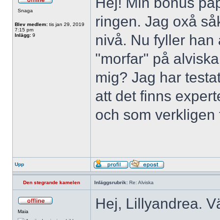
Hej! Min bonus pap
Snaga
ringen. Jag oxå så
Blev medlem:
tis jan 29, 2019
7:15 pm
nivå. Nu fyller han 
Inlägg:
9
"morfar" på alvisk
mig? Jag har testat
att det finns expe
och som verkligen t
Upp
Den stegrande kamelen
Inläggsrubrik:
Re: Alviska
Hej, Lillyandrea. V
Maia