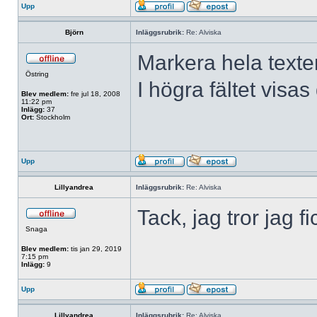
Upp
Björn
Inläggsrubrik:
Re: Alviska
Markera hela texten
Östring
I högra fältet visa
Blev medlem:
fre jul 18, 2008
11:22 pm
Inlägg:
37
Ort:
Stockholm
Upp
Lillyandrea
Inläggsrubrik:
Re: Alviska
Tack, jag tror jag fic
Snaga
Blev medlem:
tis jan 29, 2019
7:15 pm
Inlägg:
9
Upp
Lillyandrea
Inläggsrubrik:
Re: Alviska