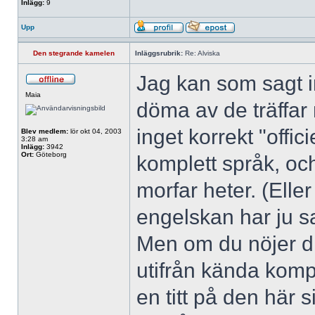
Inlägg:
9
Upp
Den stegrande kamelen
Inläggsrubrik:
Re: Alviska
Jag kan som sagt in
Maia
döma av de träffar
inget korrekt "offic
Blev medlem:
lör okt 04, 2003
3:28 am
Inlägg:
3942
Ort:
Göteborg
komplett språk, och
morfar heter. (Elle
engelskan har ju s
Men om du nöjer di
utifrån kända kompo
en titt på den här 