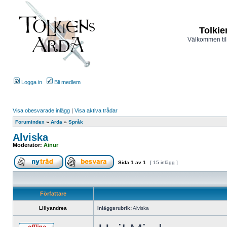
Tolkie
Välkommen til
Logga in
Bli medlem
Visa obesvarade inlägg
|
Visa aktiva trådar
Forumindex
»
Arda
»
Språk
Alviska
Moderator:
Ainur
Sida
1
av
1
[ 15 inlägg ]
Författare
Lillyandrea
Inläggsrubrik:
Alviska