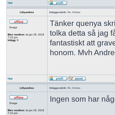
Upp
Lillyandrea
Inläggsrubrik:
Re: Alviska
Tänker quenya skr
Snaga
tolka detta så jag f
Blev medlem:
tis jan 29, 2019
7:15 pm
fantastiskt att grav
Inlägg:
9
honom. Mvh Andr
Upp
Lillyandrea
Inläggsrubrik:
Re: Alviska
Ingen som har någo
Snaga
Blev medlem:
tis jan 29, 2019
7:15 pm