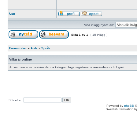
Upp
Visa inlägg nyare än:
Sida
1
av
1
[ 15 inlägg ]
Forumindex
»
Arda
»
Språk
Vilka är online
Användare som besöker denna kategori: Inga registrerade användare och 1 gäst
Sök efter:
Powered by
phpBB
©
Swedish translation 