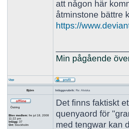
att någon här komm
åtminstone bättre k
https://www.devian
______________
Min pågående övers
Upp
Björn
Inläggsrubrik:
Re: Alviska
Det finns faktiskt e
Östring
quenyaord för "gra
Blev medlem:
fre jul 18, 2008
11:22 pm
med tengwar kan d
Inlägg:
37
Ort:
Stockholm