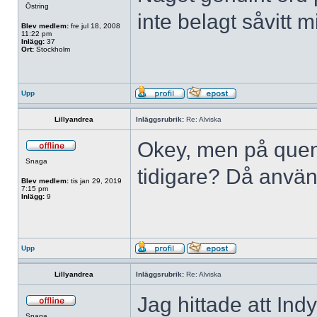
Östring
inte belagt såvitt 
Blev medlem:
fre jul 18, 2008
11:22 pm
Inlägg:
37
Ort:
Stockholm
Upp
Lillyandrea
Inläggsrubrik:
Re: Alviska
Okey, men på queny
Snaga
tidigare? Då använd
Blev medlem:
tis jan 29, 2019
7:15 pm
Inlägg:
9
Upp
Lillyandrea
Inläggsrubrik:
Re: Alviska
Jag hittade att In
Snaga