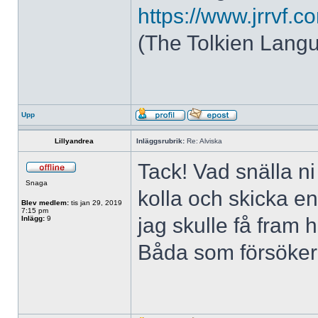
https://www.jrrvf.
(The Tolkien Langu
Upp
Lillyandrea
Inläggsrubrik:
Re: Alviska
Tack! Vad snälla n
Snaga
kolla och skicka en 
Blev medlem:
tis jan 29, 2019
7:15 pm
jag skulle få fram 
Inlägg:
9
Båda som försöker