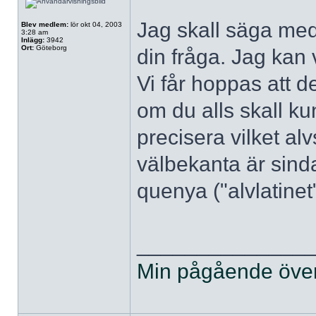
Jag skall säga med
Blev medlem:
lör okt 04, 2003
3:28 am
Inlägg:
3942
Ort:
Göteborg
din fråga. Jag kan 
Vi får hoppas att 
om du alls skall k
precisera vilket alv
välbekanta är sinda
quenya ("alvlatinet
______________
Min pågående övers