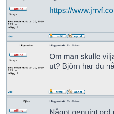
https://www.jrrvf.c
Snaga
Blev medlem:
tis jan 29, 2019
7:15 pm
Inlägg:
9
Upp
Lillyandrea
Inläggsrubrik:
Re: Alviska
Om man skulle vilja
Snaga
ut? Björn har du n
Blev medlem:
tis jan 29, 2019
7:15 pm
Inlägg:
9
Upp
Björn
Inläggsrubrik:
Re: Alviska
Något genuint ord p