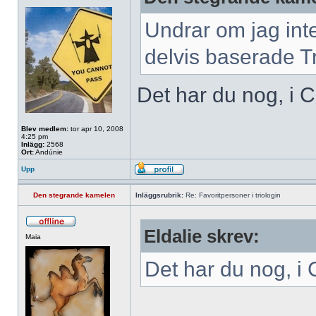
Undrar om jag inte
delvis baserade T
Det har du nog, i C
Blev medlem:
tor apr 10, 2008
4:25 pm
Inlägg:
2568
Ort:
Andúnie
Upp
Den stegrande kamelen
Inläggsrubrik:
Re: Favoritpersoner i triologin
Eldalie skrev:
Maia
Det har du nog, i 