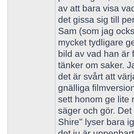
av att bara visa va
det gissa sig till p
Sam (som jag också
mycket tydligare ge
bild av vad han är 
tänker om saker. 
det är svårt att vä
gnälliga filmversi
sett honom ge lite m
säger och gör. Det 
Shire" lyser bara i
det ju är uppenbart