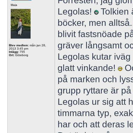
Förresten, jag glöm
Maia
Legolas!
Tolkien 
böcker, men alltså.
blivit fastsnöade 
gräver långsamt o
Blev medlem:
mån jan 28,
2013 3:45 pm
Inlägg:
755
Legolas kutar iväg 
Ort:
Göteborg
glatt vinkande!
Oc
på marken och lyssn
grupp ryttare är p
Legolas ur sig att
timmarna typ, exak
har och att deras l