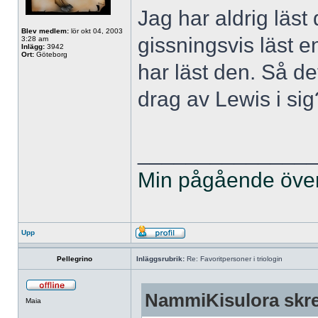
Jag har aldrig läst 
Blev medlem:
lör okt 04, 2003
gissningsvis läst 
3:28 am
Inlägg:
3942
Ort:
Göteborg
har läst den. Så de
drag av Lewis i si
______________
Min pågående övers
Upp
Pellegrino
Inläggsrubrik:
Re: Favoritpersoner i triologin
NammiKisulora skre
Maia