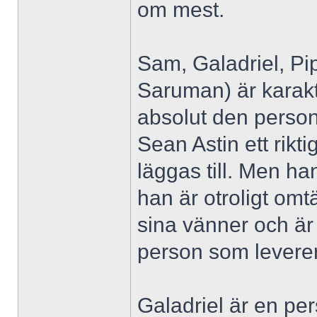
om mest.
Sam, Galadriel, Pi
Saruman) är karaktä
absolut den person
Sean Astin ett rik
läggas till. Men ha
han är otroligt om
sina vänner och är 
person som leverer
Galadriel är en p