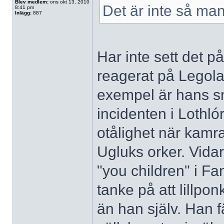
Blev medlem:
ons okt 13, 2010
Det är inte så ma
8:41 pm
Inlägg:
887
Har inte sett det p
reagerat på Legolas
exempel är hans sn
incidenten i Lothlór
otålighet när kamr
Ugluks orker. Vidar
"you children" i Fa
tanke på att lillpo
än han själv. Han 