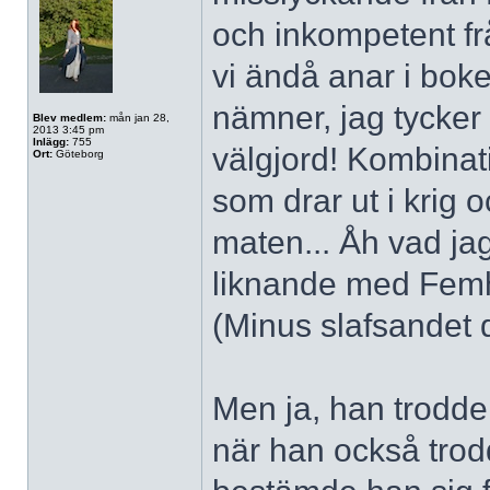
och inkompetent frå
vi ändå anar i bok
nämner, jag tycker 
Blev medlem:
mån jan 28,
2013 3:45 pm
Inlägg:
755
välgjord! Kombinat
Ort:
Göteborg
som drar ut i krig
maten... Åh vad jag
liknande med Femhär
(Minus slafsandet 
Men ja, han trodde 
när han också trodd