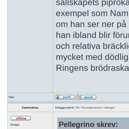
sällskapets pipröka
exempel som Nammi
om han ser ner på 
han ibland blir för
och relativa bräckl
mycket med dödliga
Ringens brödraska
Upp
Caelestinus
Inläggsrubrik:
Re: Favoritpersoner i triologin
Pellegrino skrev:
Snaga