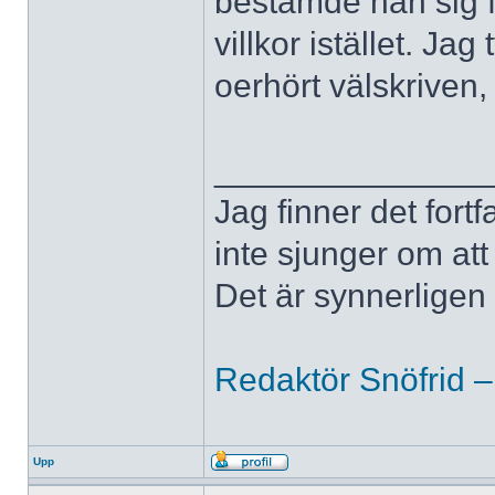
bestämde han sig fö
villkor istället. J
oerhört välskriven
______________
Jag finner det fort
inte sjunger om at
Det är synnerligen d
Redaktör Snöfrid –
Upp