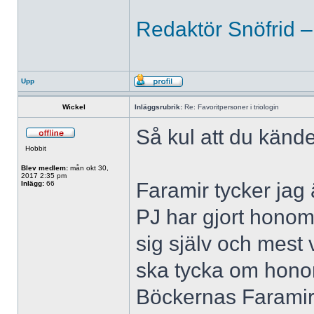
Redaktör Snöfrid –
Upp
Wickel
Inläggsrubrik:
Re: Favoritpersoner i triologin
Så kul att du kän
Hobbit
Blev medlem:
mån okt 30,
2017 2:35 pm
Faramir tycker jag
Inlägg:
66
PJ har gjort honom 
sig själv och mest v
ska tycka om hono
Böckernas Faramir 