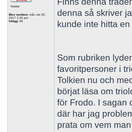
Finns denna tråden
Hobbit
denna så skriver ja
Blev medlem:
mån okt 30,
2017 2:35 pm
kunde inte hitta en 
Inlägg:
66
Som rubriken lyder
favoritpersoner i tr
Tolkien nu och me
börjat läsa om trio
för Frodo. I sagan
där har jag proble
prata om vem man i