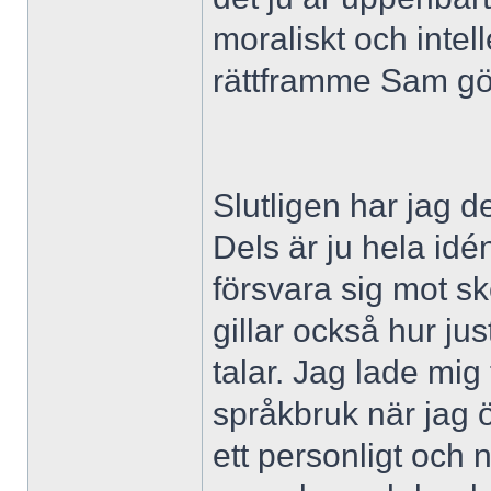
moraliskt och intel
rättframme Sam gö
Slutligen har jag d
Dels är ju hela id
försvara sig mot s
gillar också hur ju
talar. Jag lade mig
språkbruk när jag ö
ett personligt och n