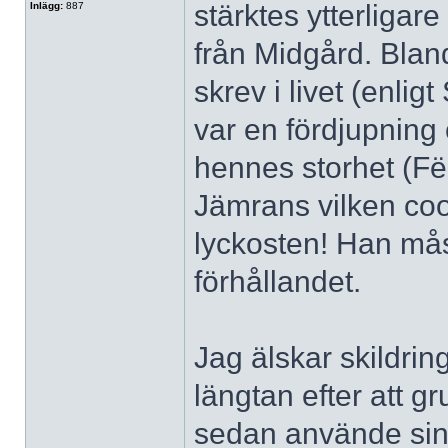
stärktes ytterligare
Inlägg:
887
från Midgård. Blan
skrev i livet (enlig
var en fördjupning
hennes storhet (Fë
Jämrans vilken co
lyckosten! Han måst
förhållandet.
Jag älskar skildri
längtan efter att g
sedan använde sin ri