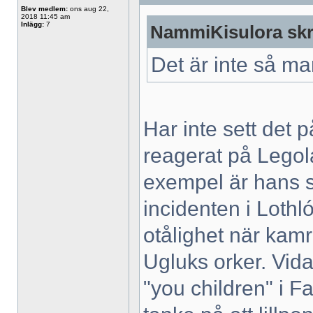
Blev medlem:
ons aug 22,
2018 11:45 am
Inlägg:
7
NammiKisulora skr
Det är inte så m
Har inte sett det p
reagerat på Legola
exempel är hans s
incidenten i Lothló
otålighet när kam
Ugluks orker. Vida
"you children" i Fa