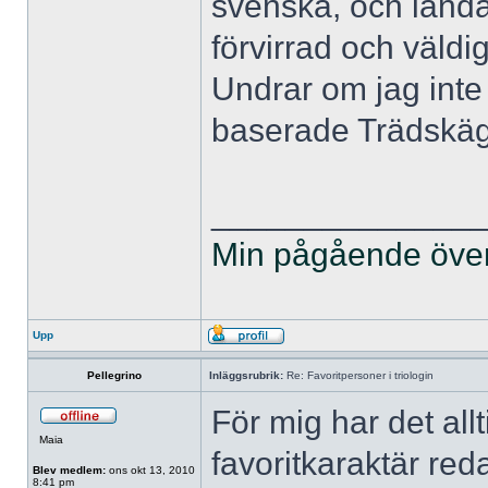
svenska, och landa
förvirrad och väldi
Undrar om jag inte 
baserade Trädskäg
______________
Min pågående övers
Upp
Pellegrino
Inläggsrubrik:
Re: Favoritpersoner i triologin
För mig har det all
Maia
favoritkaraktär re
Blev medlem:
ons okt 13, 2010
8:41 pm