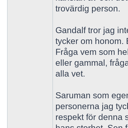
trovärdig person.
Gandalf tror jag in
tycker om honom. E
Fråga vem som helst
eller gammal, fråg
alla vet.
Saruman som egentl
personerna jag tyc
respekt för denna s
hans storhet. Sen 