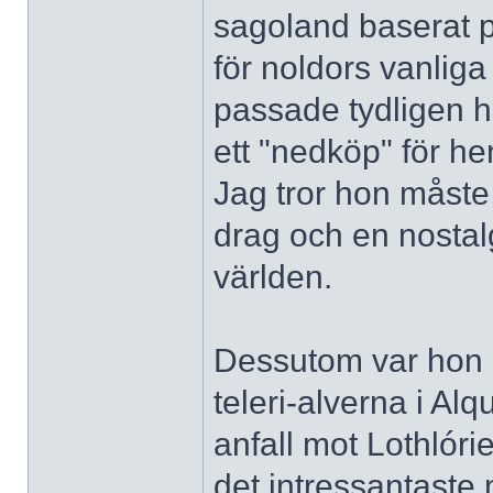
sagoland baserat på
för noldors vanliga
passade tydligen he
ett "nedköp" för h
Jag tror hon måste 
drag och en nostal
världen.
Dessutom var hon e
teleri-alverna i Al
anfall mot Lothlór
det intressantaste