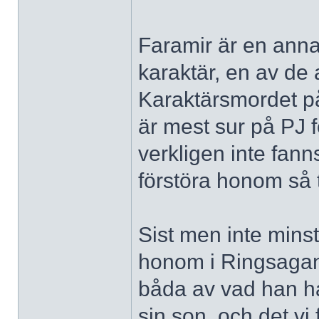
Faramir är en anna
karaktär, en av de 
Karaktärsmordet p
är mest sur på PJ f
verkligen inte fan
förstöra honom så t
Sist men inte minst
honom i Ringsagan 
båda av vad han har
sin son, och det vi f