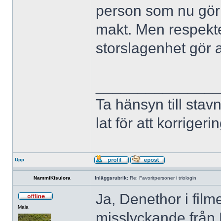
person som nu gör 
makt. Men respekte
storslagenhet gör 
______________
Ta hänsyn till stav
lat för att korriger
Upp
NammiKisulora
Inläggsrubrik:
Re: Favoritpersoner i triologin
Ja, Denethor i film
Maia
misslyckande från 