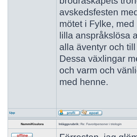
brödraskapets troh
avskedsfesten med
mötet i Fylke, med 
lilla anspråkslös
alla äventyr och till
Dessa växlingar me
och varm och vänlig
med henne.
Upp
NammiKisulora
Inläggsrubrik:
Re: Favoritpersoner i triologin