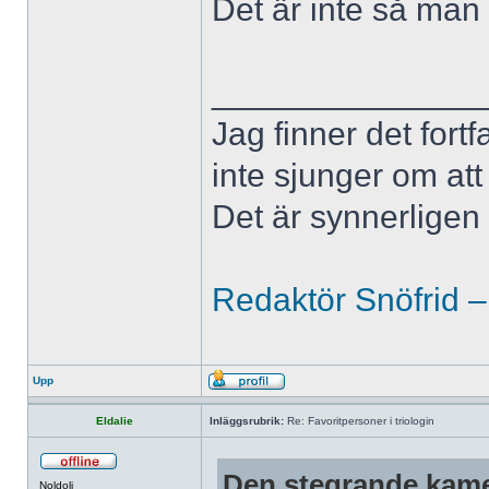
Det är inte så man
______________
Jag finner det fort
inte sjunger om at
Det är synnerligen d
Redaktör Snöfrid –
Upp
Eldalie
Inläggsrubrik:
Re: Favoritpersoner i triologin
Den stegrande kame
Noldoli