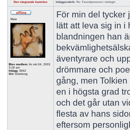
Den stegrande kamelen
Inläggsrubrik:
Re: Favoritpersoner i triologin
För min del tycker 
Maia
lätt att leva sig i
blandningen han ä
bekvämlighetsälska
äventyrare och uppt
Blev medlem:
lör okt 04, 2003
drömmare och poet
3:28 am
Inlägg:
3942
Ort:
Göteborg
gång, men Tolkien ly
en i högsta grad t
och det går utan vi
flesta av hans sido
eftersom personlig