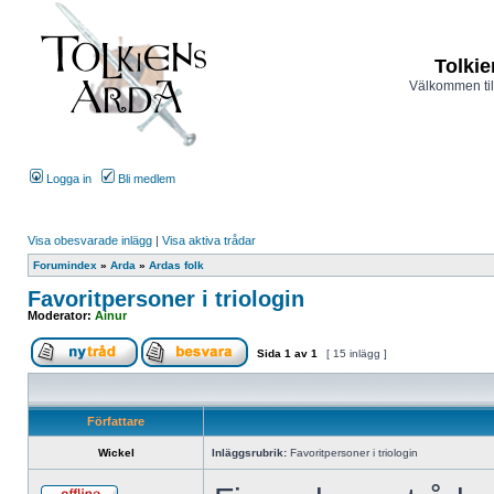
Tolkie
Välkommen til
Logga in
Bli medlem
Visa obesvarade inlägg
|
Visa aktiva trådar
Forumindex
»
Arda
»
Ardas folk
Favoritpersoner i triologin
Moderator:
Ainur
Sida
1
av
1
[ 15 inlägg ]
Författare
Wickel
Inläggsrubrik:
Favoritpersoner i triologin