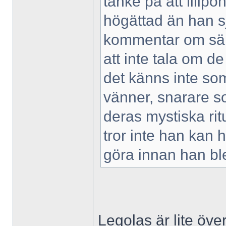
tanke på att lillp
högättad än han sj
kommentar om säll
att inte tala om 
det känns inte so
vänner, snarare so
deras mystiska rit
tror inte han kan 
göra innan han bl
Legolas är lite över