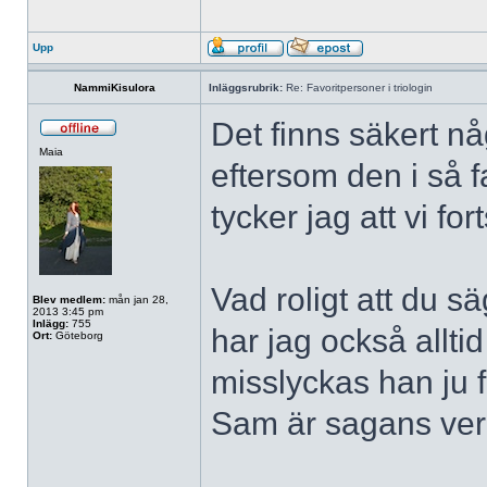
Upp
NammiKisulora
Inläggsrubrik:
Re: Favoritpersoner i triologin
Det finns säkert 
Maia
eftersom den i så fa
tycker jag att vi fo
Vad roligt att du sä
Blev medlem:
mån jan 28,
2013 3:45 pm
Inlägg:
755
har jag också alltid
Ort:
Göteborg
misslyckas han ju fak
Sam är sagans verk