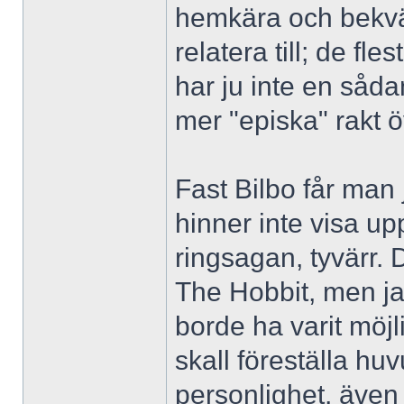
hemkära och bekvä
relatera till; de f
har ju inte en sådan 
mer "episka" rakt ö
Fast Bilbo får man
hinner inte visa up
ringsagan, tyvärr. 
The Hobbit, men ja
borde ha varit möjl
skall föreställa h
personlighet, även