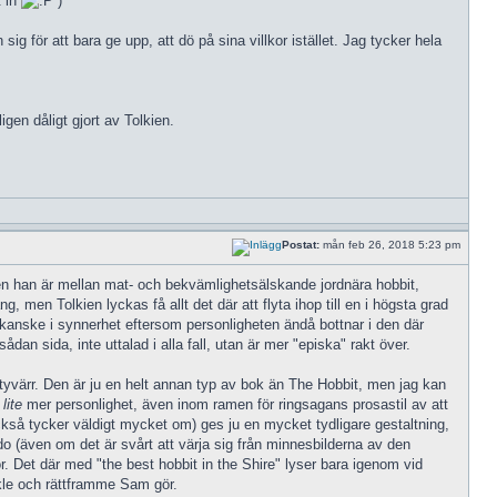
t in
)
g för att bara ge upp, att dö på sina villkor istället. Jag tycker hela
ligen dåligt gjort av Tolkien.
Postat:
mån feb 26, 2018 5:23 pm
ngen han är mellan mat- och bekvämlighetsälskande jordnära hobbit,
men Tolkien lyckas få allt det där att flyta ihop till en i högsta grad
r kanske i synnerhet eftersom personligheten ändå bottnar i den där
an sida, inte uttalad i alla fall, utan är mer "episka" rakt över.
 tyvärr. Den är ju en helt annan typ av bok än The Hobbit, men jag kan
e
lite
mer personlighet, även inom ramen för ringsagans prosastil av att
också tycker väldigt mycket om) ges ju en mycket tydligare gestaltning,
o (även om det är svårt att värja sig från minnesbilderna av den
r. Det där med "the best hobbit in the Shire" lyser bara igenom vid
enkle och rättframme Sam gör.