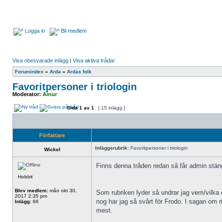
Logga in
Bli medlem
Visa obesvarade inlägg
|
Visa aktiva trådar
Forumindex
»
Arda
»
Ardas folk
Favoritpersoner i triologin
Moderator:
Ainur
Sida
1
av
1
[ 15 inlägg ]
Författare
Inläggsrubrik:
Favoritpersoner i triologin
Wickel
Finns denna tråden redan så får admin stänga
Hobbit
Blev medlem:
mån okt 30,
Som rubriken lyder så undrar jag vem/vilka e
2017 2:35 pm
nog har jag så svårt för Frodo. I sagan om
Inlägg:
66
mest.