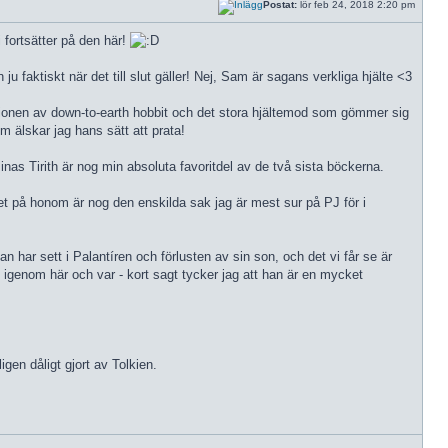
Postat:
lör feb 24, 2018 2:20 pm
 fortsätter på den här!
 ju faktiskt när det till slut gäller! Nej, Sam är sagans verkliga hjälte <3
ationen av down-to-earth hobbit och det stora hjältemod som gömmer sig
m älskar jag hans sätt att prata!
inas Tirith är nog min absoluta favoritdel av de två sista böckerna.
et på honom är nog den enskilda sak jag är mest sur på PJ för i
 har sett i Palantíren och förlusten av sin son, och det vi får se är
de igenom här och var - kort sagt tycker jag att han är en mycket
ligen dåligt gjort av Tolkien.