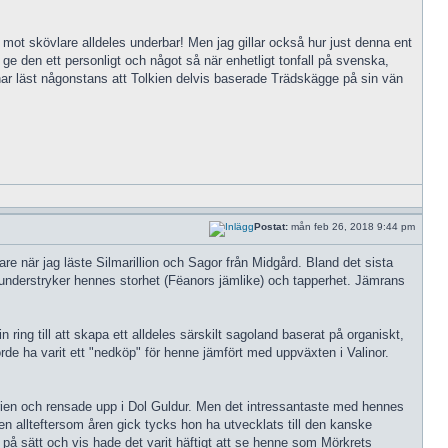
 mot skövlare alldeles underbar! Men jag gillar också hur just denna ent
t ge den ett personligt och något så när enhetligt tonfall på svenska,
har läst någonstans att Tolkien delvis baserade Trädskägge på sin vän
Postat:
mån feb 26, 2018 9:44 pm
gare när jag läste Silmarillion och Sagor från Midgård. Bland det sista
an understryker hennes storhet (Fëanors jämlike) och tapperhet. Jämrans
ring till att skapa ett alldeles särskilt sagoland baserat på organiskt,
borde ha varit ett "nedköp" för henne jämfört med uppväxten i Valinor.
lórien och rensade upp i Dol Guldur. Men det intressantaste med hennes
en allteftersom åren gick tycks hon ha utvecklats till den kanske
på sätt och vis hade det varit häftigt att se henne som Mörkrets