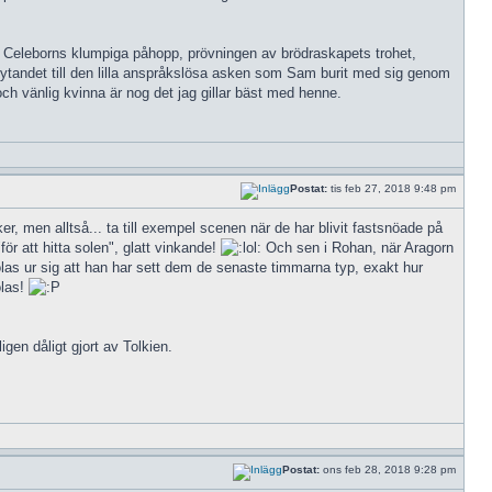
er Celeborns klumpiga påhopp, prövningen av brödraskapets trohet,
ytandet till den lilla anspråkslösa asken som Sam burit med sig genom
och vänlig kvinna är nog det jag gillar bäst med henne.
Postat:
tis feb 27, 2018 9:48 pm
er, men alltså... ta till exempel scenen när de har blivit fastsnöade på
 att hitta solen", glatt vinkande!
Och sen i Rohan, när Aragorn
olas ur sig att han har sett dem de senaste timmarna typ, exakt hur
olas!
ligen dåligt gjort av Tolkien.
Postat:
ons feb 28, 2018 9:28 pm