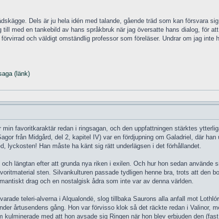
Trädskägge. Dels är ju hela idén med talande, gående träd som kan försvara sig
g till med en tankebild av hans språkbruk när jag översatte hans dialog, för at
förvirrad och väldigt omständlig professor som föreläser. Undrar om jag inte 
saga (länk)
ar min favoritkaraktär redan i ringsagan, och den uppfattningen stärktes ytterli
 Sagor från Midgård, del 2, kapitel IV) var en fördjupning om Galadriel, där h
, lyckosten! Han måste ha känt sig rätt underlägsen i det förhållandet.
och längtan efter att grunda nya riken i exilen. Och hur hon sedan använde sin 
favoritmaterial sten. Silvankulturen passade tydligen henne bra, trots att den 
romantiskt drag och en nostalgisk ådra som inte var av denna världen.
varade teleri-alverna i Alqualondë, slog tillbaka Saurons alla anfall mot Loth
under årtusendens gång. Hon var förvisso klok så det räckte redan i Valinor, m
m kulminerade med att hon avsade sig Ringen när hon blev erbjuden den (fast 