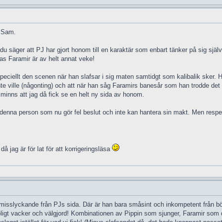
 Sam.
u säger att PJ har gjort honom till en karaktär som enbart tänker på sig själv
s Faramir är av helt annat veke!
, speciellt den scenen när han slafsar i sig maten samtidgt som kalibalik sker. 
te ville (någonting) och att när han såg Faramirs banesår som han trodde det v
 minns att jag då fick se en helt ny sida av honom.
 denna person som nu gör fel beslut och inte kan hantera sin makt. Men respe
å jag är för lat för att korrigeringsläsa
 misslyckande från PJs sida. Där är han bara småsint och inkompetent från bör
oligt vacker och välgjord! Kombinationen av Pippin som sjunger, Faramir som 