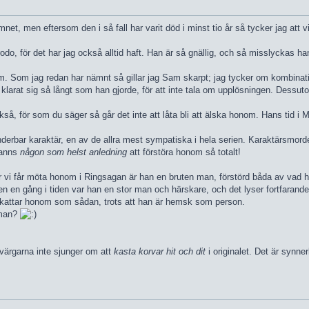
t, men eftersom den i så fall har varit död i minst tio år så tycker jag att vi
rodo, för det har jag också alltid haft. Han är så gnällig, och så misslyckas han
a om. Som jag redan har nämnt så gillar jag Sam skarpt; jag tycker om kombin
larat sig så långt som han gjorde, för att inte tala om upplösningen. Dessuto
å, för som du säger så går det inte att låta bli att älska honom. Hans tid i M
nderbar karaktär, en av de allra mest sympatiska i hela serien. Karaktärsmord
 fanns
någon som helst anledning
att förstöra honom så totalt!
 vi får möta honom i Ringsagan är han en bruten man, förstörd båda av vad han
. Men en gång i tiden var han en stor man och härskare, och det lyser fortfaran
skattar honom som sådan, trots att han är hemsk som person.
uman?
dvärgarna inte sjunger om att
kasta korvar hit och dit
i originalet. Det är synner