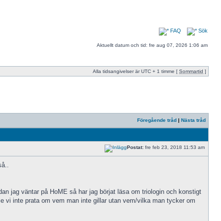
FAQ
Sök
Aktuellt datum och tid: fre aug 07, 2026 1:06 am
Alla tidsangivelser är UTC + 1 timme [
Sommartid
]
Föregående tråd
|
Nästa tråd
Postat:
fre feb 23, 2018 11:53 am
så..
edan jag väntar på HoME så har jag börjat läsa om triologin och konstigt
e vi inte prata om vem man inte gillar utan vem/vilka man tycker om