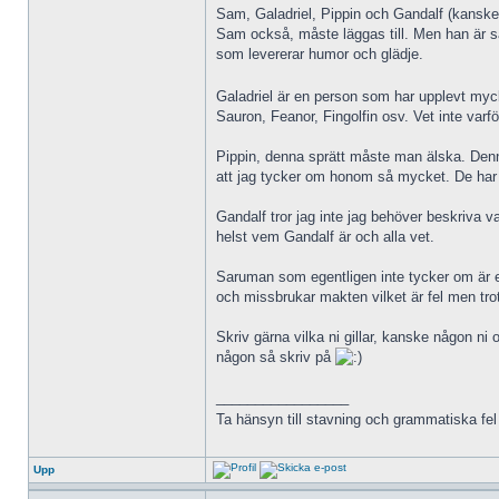
Sam, Galadriel, Pippin och Gandalf (kanske 
Sam också, måste läggas till. Men han är så
som levererar humor och glädje.
Galadriel är en person som har upplevt myck
Sauron, Feanor, Fingolfin osv. Vet inte varfö
Pippin, denna sprätt måste man älska. Denna
att jag tycker om honom så mycket. De har n
Gandalf tror jag inte jag behöver beskriva 
helst vem Gandalf är och alla vet.
Saruman som egentligen inte tycker om är en
och missbrukar makten vilket är fel men tr
Skriv gärna vilka ni gillar, kanske någon ni 
någon så skriv på
_________________
Ta hänsyn till stavning och grammatiska fel d
Upp