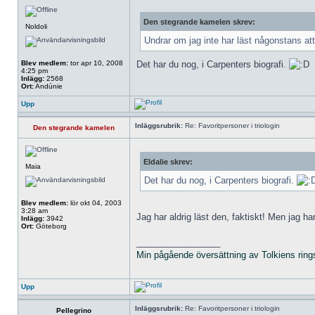
Den stegrande kamelen skrev:
Noldoli
Undrar om jag inte har läst någonstans at
Blev medlem:
tor apr 10, 2008
Det har du nog, i Carpenters biografi.
4:25 pm
Inlägg:
2568
Ort:
Andúnie
Upp
Inläggsrubrik:
Re: Favoritpersoner i triologin
Den stegrande kamelen
Eldalie skrev:
Maia
Det har du nog, i Carpenters biografi.
Blev medlem:
lör okt 04, 2003
3:28 am
Jag har aldrig läst den, faktiskt! Men jag h
Inlägg:
3942
Ort:
Göteborg
_________________
Min pågående översättning av Tolkiens ring
Upp
Inläggsrubrik:
Re: Favoritpersoner i triologin
Pellegrino