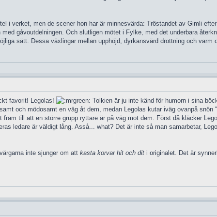
itel i verket, men de scener hon har är minnesvärda: Tröstandet av Gimli eft
 med gåvoutdelningen. Och slutligen mötet i Fylke, med det underbara återkn
a möjliga sätt. Dessa växlingar mellan upphöjd, dyrkansvärd drottning och varm 
ckt favorit! Legolas!
Tolkien är ju inte känd för humorn i sina böck
samt och mödosamt en väg åt dem, medan Legolas kutar iväg ovanpå snön "för
fram till att en större grupp ryttare är på väg mot dem. Först då kläcker Leg
deras ledare är väldigt lång. Asså... what? Det är inte så man samarbetar, Leg
dvärgarna inte sjunger om att
kasta korvar hit och dit
i originalet. Det är synner