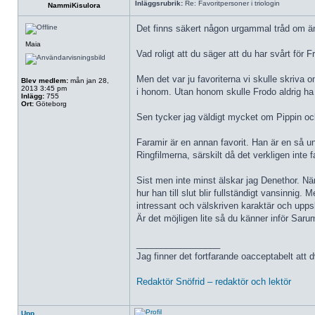
Inläggsrubrik:
Re: Favoritpersoner i triologin
NammiKisulora
Det finns säkert någon urgammal tråd om ämne
Maia
Vad roligt att du säger att du har svårt för F
Men det var ju favoriterna vi skulle skriv
Blev medlem:
mån jan 28,
2013 3:45 pm
i honom. Utan honom skulle Frodo aldrig ha k
Inlägg:
755
Ort:
Göteborg
Sen tycker jag väldigt mycket om Pippin ocks
Faramir är en annan favorit. Han är en så u
Ringfilmerna, särskilt då det verkligen inte
Sist men inte minst älskar jag Denethor. När
hur han till slut blir fullständigt vansinnig
intressant och välskriven karaktär och upp
Är det möjligen lite så du känner inför Sar
_________________
Jag finner det fortfarande oacceptabelt att 
Redaktör Snöfrid – redaktör och lektör
Upp