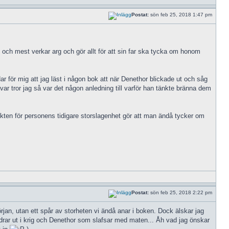
Postat:
sön feb 25, 2018 1:47 pm
 och mest verkar arg och gör allt för att sin far ska tycka om honom
Har för mig att jag läst i någon bok att när Denethor blickade ut och såg
ar tror jag så var det någon anledning till varför han tänkte bränna dem
kten för personens tidigare storslagenhet gör att man ändå tycker om
Postat:
sön feb 25, 2018 2:22 pm
jan, utan ett spår av storheten vi ändå anar i boken. Dock älskar jag
drar ut i krig och Denethor som slafsar med maten... Åh vad jag önskar