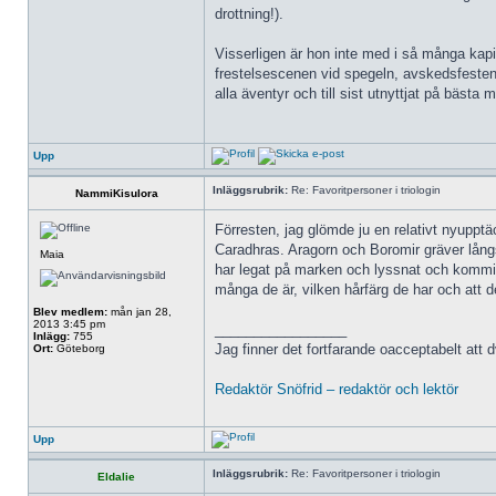
drottning!).
Visserligen är hon inte med i så många kap
frestelsescenen vid spegeln, avskedsfesten
alla äventyr och till sist utnyttjat på bäst
Upp
Inläggsrubrik:
Re: Favoritpersoner i triologin
NammiKisulora
Förresten, jag glömde ju en relativt nyupptä
Caradhras. Aragorn och Boromir gräver lång
Maia
har legat på marken och lyssnat och kommit 
många de är, vilken hårfärg de har och att 
Blev medlem:
mån jan 28,
2013 3:45 pm
_________________
Inlägg:
755
Jag finner det fortfarande oacceptabelt att 
Ort:
Göteborg
Redaktör Snöfrid – redaktör och lektör
Upp
Inläggsrubrik:
Re: Favoritpersoner i triologin
Eldalie