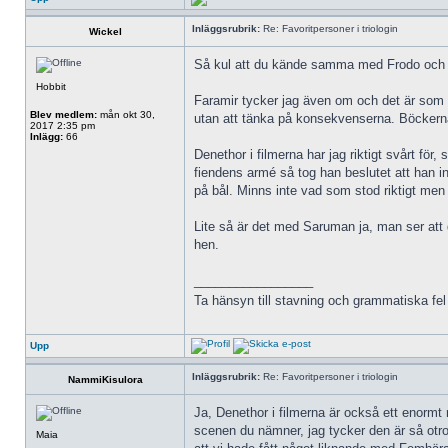
Inläggsrubrik:
Re: Favoritpersoner i triologin
Wickel
Så kul att du kände samma med Frodo och
Hobbit
Faramir tycker jag även om och det är som d
Blev medlem:
mån okt 30,
utan att tänka på konsekvenserna. Böckerna
2017 2:35 pm
Inlägg:
66
Denethor i filmerna har jag riktigt svårt för
fiendens armé så tog han beslutet att han in
på bål. Minns inte vad som stod riktigt men
Lite så är det med Saruman ja, man ser att
hen.
_________________
Ta hänsyn till stavning och grammatiska fel d
Upp
Inläggsrubrik:
Re: Favoritpersoner i triologin
NammiKisulora
Ja, Denethor i filmerna är också ett enormt
scenen du nämner, jag tycker den är så otr
Maia