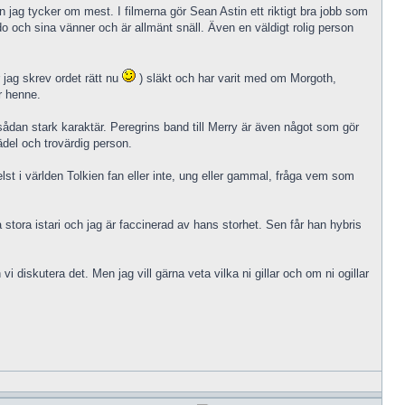
 jag tycker om mest. I filmerna gör Sean Astin ett riktigt bra jobb som
o och sina vänner och är allmänt snäll. Även en väldigt rolig person
 jag skrev ordet rätt nu
) släkt och har varit med om Morgoth,
ör henne.
sådan stark karaktär. Peregrins band till Merry är även något som gör
del och trovärdig person.
st i världen Tolkien fan eller inte, ung eller gammal, fråga vem som
tora istari och jag är faccinerad av hans storhet. Sen får han hybris
i diskutera det. Men jag vill gärna veta vilka ni gillar och om ni ogillar