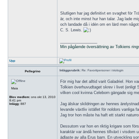
Slutligen har jag definitivt en svaghet för 
är, och inte minst hur han talar. Jag lade mi
och landade då i idén om en lärd men något 
C. S. Lewis.
_________________
Min pågående översättning av Tolkiens ring
Upp
Inläggsrubrik:
Re: Favoritpersoner i triologin
Pellegrino
För mig har det alltid varit Galadriel. Hon v
Tolkien överhuvudtaget skrev i livet (enligt
Maia
vilken cool kvinna Celeborn gängade sig med
Blev medlem:
ons okt 13, 2010
8:41 pm
Jag älskar skildringen av hennes ärelystnad 
Inlägg:
887
levande växtliv istället för noldors vanliga 
Jag tror hon måste ha haft ett starkt natur
Dessutom var hon en riktig krigare som förs
karaktär var ändå hennes tillväxt i visdom 
ädlaste av alla Erus barn. En utveckling so