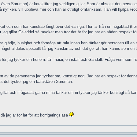
även Saruman) är karaktärer jag verkligen gillar. Sam är absolut den personen
 nyfiken, vill uppleva mer och han är otroligt omtänksam. Han vill hjälpa Frod
et och som har kunskap långt över det vanliga. Hon är från en högaktad (tror
r jag gillar Galadriel så mycket men tror det är för jag har en sådan respekt f
 glädje, busighet och förmåga att tala innan han tänker gör personen till en 
ågot alldeles speciellt får jag känslan av och det gör att han känns som en ä
varför jag tycker om honom. En maiar, en istari och Gandalf. Fråga vem som hel
 av de personerna jag tycker om, konstigt nog. Jag har en respekt för denna s
ots det tycker jag om karaktären Saruman.
ogillar och ifrågasätt gärna mina tankar om ni tycker jag tänker konstigt så kan v
å jag är för lat för att korrigeringsläsa