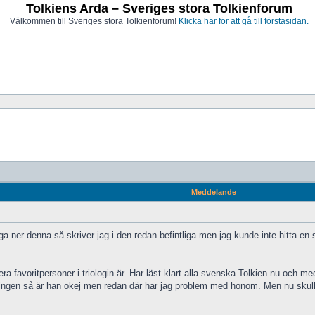
Tolkiens Arda – Sveriges stora Tolkienforum
Välkommen till Sveriges stora Tolkienforum!
Klicka här för att gå till förstasidan.
Meddelande
 ner denna så skriver jag i den redan befintliga men jag kunde inte hitta en 
ra favoritpersoner i triologin är. Har läst klart alla svenska Tolkien nu och m
 ringen så är han okej men redan där har jag problem med honom. Men nu skull