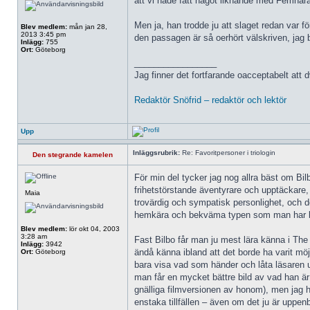
att vi hade fått något liknande med Femhäras
Men ja, han trodde ju att slaget redan var fö
Blev medlem:
mån jan 28,
2013 3:45 pm
den passagen är så oerhört välskriven, jag
Inlägg:
755
Ort:
Göteborg
_________________
Jag finner det fortfarande oacceptabelt att 
Redaktör Snöfrid – redaktör och lektör
Upp
Inläggsrubrik:
Re: Favoritpersoner i triologin
Den stegrande kamelen
För min del tycker jag nog allra bäst om Bi
frihetstörstande äventyrare och upptäckare, 
Maia
trovärdig och sympatisk personlighet, och de
hemkära och bekväma typen som man har lättas
Blev medlem:
lör okt 04, 2003
3:28 am
Fast Bilbo får man ju mest lära känna i The 
Inlägg:
3942
ändå känna ibland att det borde ha varit möj
Ort:
Göteborg
bara visa vad som händer och låta läsaren ut
man får en mycket bättre bild av vad han är
gnälliga filmversionen av honom), men jag ha
enstaka tillfällen – även om det ju är uppen