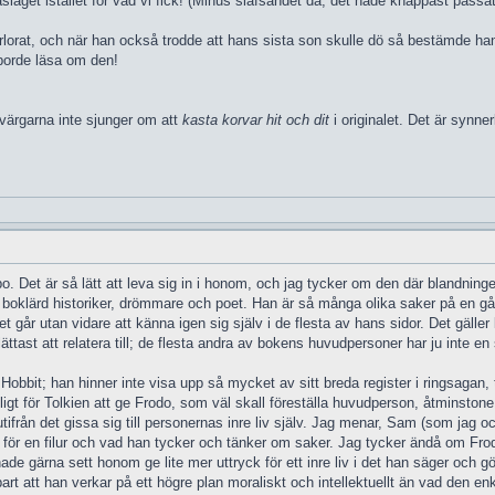
laget istället för vad vi fick! (Minus slafsandet då, det hade knappast passa
rlorat, och när han också trodde att hans sista son skulle dö så bestämde han si
 borde läsa om den!
dvärgarna inte sjunger om att
kasta korvar hit och dit
i originalet. Det är synner
lbo. Det är så lätt att leva sig in i honom, och jag tycker om den där blandni
boklärd historiker, drömmare och poet. Han är så många olika saker på en gång, 
t går utan vidare att känna igen sig själv i de flesta av hans sidor. Det gälle
t att relatera till; de flesta andra av bokens huvudpersoner har ju inte en såd
Hobbit; han hinner inte visa upp så mycket av sitt breda register i ringsagan,
ligt för Tolkien att ge Frodo, som väl skall föreställa huvudperson, åtminston
ifrån det gissa sig till personernas inre liv själv. Jag menar, Sam (som jag 
 för en filur och vad han tycker och tänker om saker. Jag tycker ändå om Frod
de gärna sett honom ge lite mer uttryck för ett inre liv i det han säger och gö
bart att han verkar på ett högre plan moraliskt och intellektuellt än vad den 