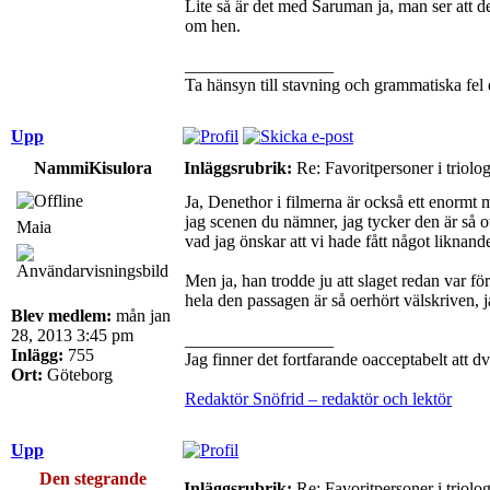
Lite så är det med Saruman ja, man ser att d
om hen.
_________________
Ta hänsyn till stavning och grammatiska fel då
Upp
NammiKisulora
Inläggsrubrik:
Re: Favoritpersoner i triolo
Ja, Denethor i filmerna är också ett enormt 
jag scenen du nämner, jag tycker den är så 
Maia
vad jag önskar att vi hade fått något liknand
Men ja, han trodde ju att slaget redan var för
hela den passagen är så oerhört välskriven, 
Blev medlem:
mån jan
28, 2013 3:45 pm
_________________
Inlägg:
755
Jag finner det fortfarande oacceptabelt att d
Ort:
Göteborg
Redaktör Snöfrid – redaktör och lektör
Upp
Den stegrande
Inläggsrubrik:
Re: Favoritpersoner i triolo