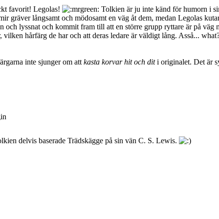
ckt favorit! Legolas!
Tolkien är ju inte känd för humorn i sin
ir gräver långsamt och mödosamt en väg åt dem, medan Legolas kutar iv
 och lyssnat och kommit fram till att en större grupp ryttare är på väg 
 vilken hårfärg de har och att deras ledare är väldigt lång. Asså... wha
värgarna inte sjunger om att
kasta korvar hit och dit
i originalet. Det är 
gin
Tolkien delvis baserade Trädskägge på sin vän C. S. Lewis.