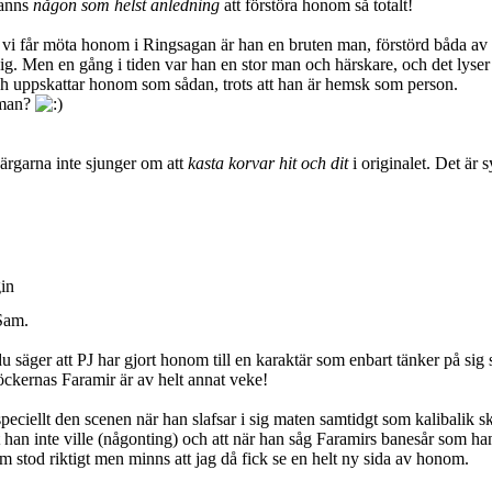
fanns
någon som helst anledning
att förstöra honom så totalt!
 vi får möta honom i Ringsagan är han en bruten man, förstörd båda av va
innig. Men en gång i tiden var han en stor man och härskare, och det lyser
ch uppskattar honom som sådan, trots att han är hemsk som person.
uman?
värgarna inte sjunger om att
kasta korvar hit och dit
i originalet. Det är 
gin
Sam.
säger att PJ har gjort honom till en karaktär som enbart tänker på sig sj
ckernas Faramir är av helt annat veke!
 speciellt den scenen när han slafsar i sig maten samtidgt som kalibalik s
 han inte ville (någonting) och att när han såg Faramirs banesår som han 
 stod riktigt men minns att jag då fick se en helt ny sida av honom.