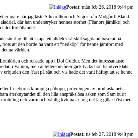
Postat:
mån feb 26, 2018 9:44 pm
 ytterligare när jag läste Silmarillion och Sagor från Midgård. Bland
Galadriel, där han understryker hennes storhet (Fëanors jämlike) och
i det förhållandet.
sin ring till att skapa ett alldeles särskilt sagoland baserat på
a, trots att den borde ha varit ett "nedköp" för henne jämfört med
v denna världen.
t Lothlórien och rensade upp i Dol Guldur. Men det intressantaste
edan i Valinor, men allteftersom åren gick tycks hon ha utvecklats
erbjuden den (fast på sätt och vis hade det varit häftigt att se henne
li efter Celeborns klumpiga påhopp, prövningen av brödraskapets
ara återknytandet till den lilla anspråkslösa asken som Sam burit
d drottning och varm och vänlig kvinna är nog det jag gillar bäst med
Postat:
tis feb 27, 2018 9:48 pm