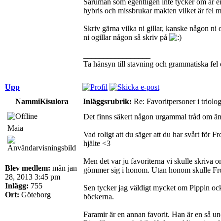
Saruman som egentligen inte tycker om är en 
hybris och missbrukar makten vilket är fel 
Skriv gärna vilka ni gillar, kanske någon ni 
ni ogillar någon så skriv på
_________________
Ta hänsyn till stavning och grammatiska fel då
Upp
NammiKisulora
Inläggsrubrik:
Re: Favoritpersoner i triolo
Det finns säkert någon urgammal tråd om ämnet
Maia
Vad roligt att du säger att du har svårt för Fr
hjälte <3
Men det var ju favoriterna vi skulle skriva
Blev medlem:
mån jan
gömmer sig i honom. Utan honom skulle Frodo 
28, 2013 3:45 pm
Inlägg:
755
Sen tycker jag väldigt mycket om Pippin också
Ort:
Göteborg
böckerna.
Faramir är en annan favorit. Han är en så un