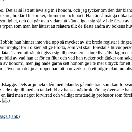
bo. Det är så lätt att leva sig in i honom, och jag tycker om den där b
ckare, boklärd historiker, drömmare och poet. Han är så många olika sake
onlighet, och det går utan vidare att känna igen sig själv i de flesta av
pen som man har lättast att relatera till; de flesta andra av bokens huvud
Hobbit; han hinner inte visa upp så mycket av sitt breda register i ring
arit möjligt för Tolkien att ge Frodo, som väl skall föreställa huvudper
 låta läsaren utifrån det gissa sig till personernas inre liv själv. Jag 
re bild av vad han är för en filur och vad han tycker och tänker om sake
 av honom), men jag hade gärna sett honom ge lite mer uttryck för ett in
len – även om det ju är uppenbart att han verkar på ett högre plan morali
Trädskägge. Dels är ju hela idén med talande, gående träd som kan försvar
g lade mig till med en tankebild av hans språkbruk när jag översatte hans
 en lärd men något förvirrad och väldigt omständlig professor som förelä
s.
saga (länk)