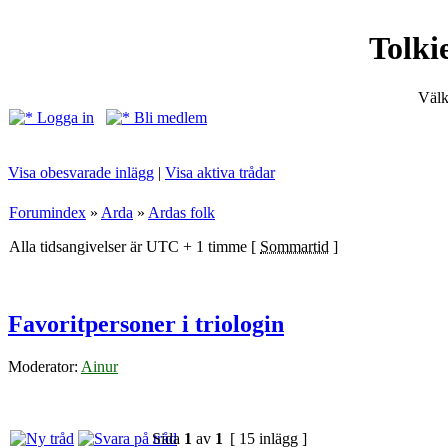
Tolki
Välk
Logga in
Bli medlem
Visa obesvarade inlägg
|
Visa aktiva trådar
Forumindex
»
Arda
»
Ardas folk
Alla tidsangivelser är UTC + 1 timme [
Sommartid
]
Favoritpersoner i triologin
Moderator:
Ainur
Sida
1
av
1
[ 15 inlägg ]