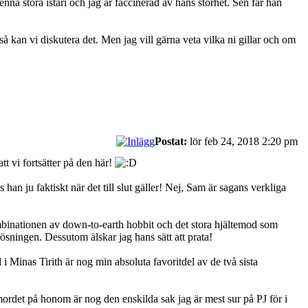
na stora istari och jag är faccinerad av hans storhet. Sen får han
så kan vi diskutera det. Men jag vill gärna veta vilka ni gillar och om
Postat:
lör feb 24, 2018 2:20 pm
tt vi fortsätter på den här!
s han ju faktiskt när det till slut gäller! Nej, Sam är sagans verkliga
ombinationen av down-to-earth hobbit och det stora hjältemod som
ösningen. Dessutom älskar jag hans sätt att prata!
 i Minas Tirith är nog min absoluta favoritdel av de två sista
mordet på honom är nog den enskilda sak jag är mest sur på PJ för i