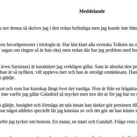
Meddelande
ner denna så skriver jag i den redan befintliga men jag kunde inte hitta
ra favoritpersoner i triologin är. Har läst klart alla svenska Tolkien n
. I sagan om ringen så är han okej men redan där har jag problem med h
ven Saruman) är karaktärer jag verkligen gillar. Sam är absolut den per
han är så nyfiken, vill uppleva mer och han är otroligt omtänksam. Han 
 glädje.
et och som har kunskap långt över det vanliga. Hon är från en högaktad 
nte varför jag gillar Galadriel så mycket men tror det är för jag har en
glädje, busighet och förmåga att tala innan han tänker gör personen till
r något alldeles speciellt får jag känslan av och det gör att han känns
arför jag tycker om honom. En maiar, en istari och Gandalf. Fråga vem so