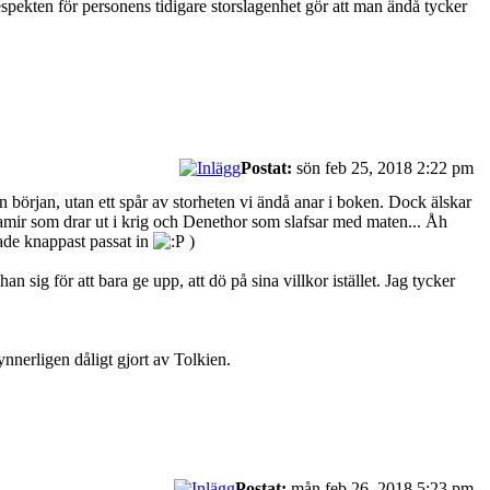
spekten för personens tidigare storslagenhet gör att man ändå tycker
Postat:
sön feb 25, 2018 2:22 pm
 början, utan ett spår av storheten vi ändå anar i boken. Dock älskar
amir som drar ut i krig och Denethor som slafsar med maten... Åh
hade knappast passat in
)
n sig för att bara ge upp, att dö på sina villkor istället. Jag tycker
synnerligen dåligt gjort av Tolkien.
Postat:
mån feb 26, 2018 5:23 pm