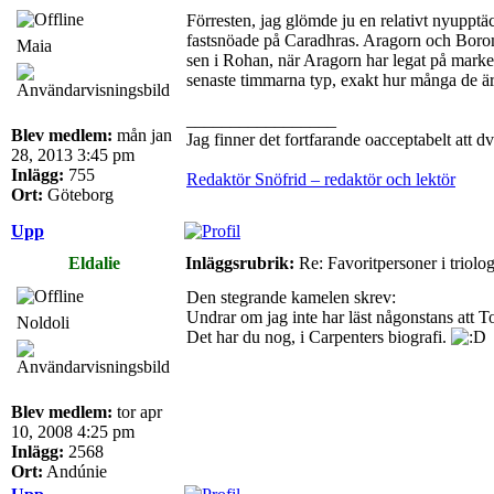
Förresten, jag glömde ju en relativt nyupptä
fastsnöade på Caradhras. Aragorn och Borom
Maia
sen i Rohan, när Aragorn har legat på marken
senaste timmarna typ, exakt hur många de är,
_________________
Blev medlem:
mån jan
Jag finner det fortfarande oacceptabelt att d
28, 2013 3:45 pm
Inlägg:
755
Redaktör Snöfrid – redaktör och lektör
Ort:
Göteborg
Upp
Eldalie
Inläggsrubrik:
Re: Favoritpersoner i triolo
Den stegrande kamelen skrev:
Undrar om jag inte har läst någonstans att 
Noldoli
Det har du nog, i Carpenters biografi.
Blev medlem:
tor apr
10, 2008 4:25 pm
Inlägg:
2568
Ort:
Andúnie