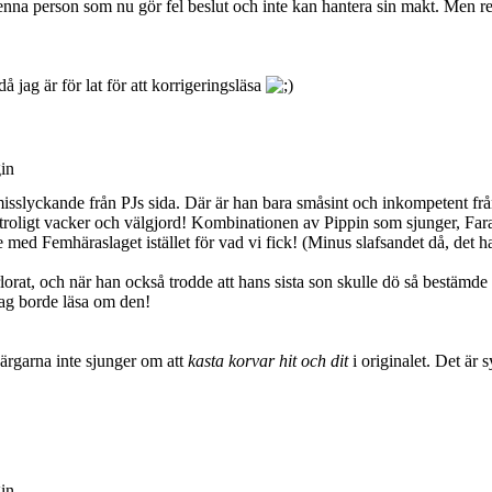
enna person som nu gör fel beslut och inte kan hantera sin makt. Men re
 jag är för lat för att korrigeringsläsa
gin
misslyckande från PJs sida. Där är han bara småsint och inkompetent från
otroligt vacker och välgjord! Kombinationen av Pippin som sjunger, Far
e med Femhäraslaget istället för vad vi fick! (Minus slafsandet då, det 
lorat, och när han också trodde att hans sista son skulle dö så bestämde ha
jag borde läsa om den!
värgarna inte sjunger om att
kasta korvar hit och dit
i originalet. Det är 
gin