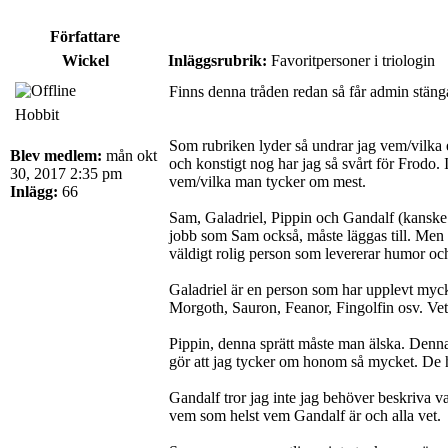
Författare
Wickel
Inläggsrubrik:
Favoritpersoner i triologin
Finns denna tråden redan så får admin stänga 
Hobbit
Som rubriken lyder så undrar jag vem/vilka e
Blev medlem:
mån okt
och konstigt nog har jag så svårt för Frodo
30, 2017 2:35 pm
vem/vilka man tycker om mest.
Inlägg:
66
Sam, Galadriel, Pippin och Gandalf (kanske ä
jobb som Sam också, måste läggas till. Men 
väldigt rolig person som levererar humor och
Galadriel är en person som har upplevt myck
Morgoth, Sauron, Feanor, Fingolfin osv. Vet i
Pippin, denna sprätt måste man älska. Denna 
gör att jag tycker om honom så mycket. De ha
Gandalf tror jag inte jag behöver beskriva v
vem som helst vem Gandalf är och alla vet.