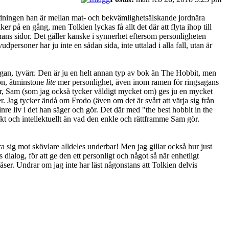
landningen han är mellan mat- och bekvämlighetsälskande jordnära
r på en gång, men Tolkien lyckas få allt det där att flyta ihop till
 hans sidor. Det gäller kanske i synnerhet eftersom personligheten
personer har ju inte en sådan sida, inte uttalad i alla fall, utan är
sagan, tyvärr. Den är ju en helt annan typ av bok än The Hobbit, men
son, åtminstone
lite
mer personlighet, även inom ramen för ringsagans
menar, Sam (som jag också tycker väldigt mycket om) ges ju en mycket
r. Jag tycker ändå om Frodo (även om det är svårt att värja sig från
re liv i det han säger och gör. Det där med "the best hobbit in the
skt och intellektuellt än vad den enkle och rättframme Sam gör.
a sig mot skövlare alldeles underbar! Men jag gillar också hur just
 dialog, för att ge den ett personligt och något så när enhetligt
ser. Undrar om jag inte har läst någonstans att Tolkien delvis