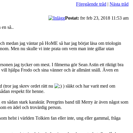
Föregående tråd
|
Nästa tråd
Postat:
fre feb 23, 2018 11:53 am
 en så..
u och medan jag väntar på HoME så har jag börjat läsa om triologin
onom. Men nu skulle vi inte prata om vem man inte gillar utan
sonen jag tycker om mest. I filmerna gör Sean Astin ett riktigt bra
vill hjälpa Frodo och sina vänner och är allmänt snäll. Även en
(tror jag skrev ordet rätt nu
) släkt och har varit med om
 sådan respekt för henne.
 en sådan stark karaktär. Peregrins band till Merry är även något som
 som en ädel och trovärdig person.
m helst i världen Tolkien fan eller inte, ung eller gammal, fråga