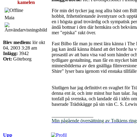
kamelen
För min del tycker jag nog allra bäst om Bil
hobbit, frihetstörstande äventyrare och upptä
Maia
en i högsta grad trovärdig och sympatisk pers
ändå bottnar i den där hemkära och bekväma ty
mer "episka" rakt över.
Blev medlem:
lör okt
Fast Bilbo får man ju mest lära känna i The 
04, 2003 3:28 am
jag kan ändå känna ibland att det borde ha v
Inlägg:
3942
prosastil av att bara visa vad som händer och
Ort:
Göteborg
tydligare gestaltning, man får en mycket bätt
minnesbilderna av den gnälliga filmversionen
Shire" lyser bara igenom vid enstaka tillfäl
Slutligen har jag definitivt en svaghet för 
denna ent är, och inte minst hur han talar. Ja
tonfall på svenska, och landade då i idén om
baserade Trädskägge på sin vän C. S. Lewi
_________________
Min pågående översättning av Tolkiens ring
Upp