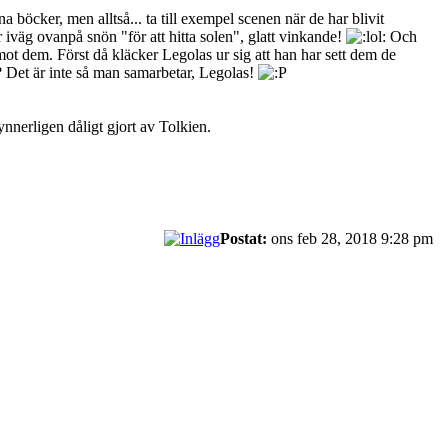
a böcker, men alltså... ta till exempel scenen när de har blivit
äg ovanpå snön "för att hitta solen", glatt vinkande!
Och
mot dem. Först då kläcker Legolas ur sig att han har sett dem de
t? Det är inte så man samarbetar, Legolas!
synnerligen dåligt gjort av Tolkien.
Postat:
ons feb 28, 2018 9:28 pm