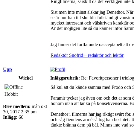
Ringfilmerna, särskilt då det verkligen inte 
Sist men inte minst älskar jag Denethor. När
se är hur han till slut blir fullständigt vans
mycket intressant och välskriven karaktär o
Är det möjligen lite så du känner inför Sar
_________________
Jag finner det fortfarande oacceptabelt att d
Redaktör Snöfrid – redaktör och lektör
Upp
Wickel
Inläggsrubrik:
Re: Favoritpersoner i triolo
Så kul att du kände samma med Frodo och 
Hobbit
Faramir tycker jag även om och det är som du 
honom utan att tänka på konsekvenserna. Bö
Blev medlem:
mån okt
30, 2017 2:35 pm
Denethor i filmerna har jag riktigt svårt för,
Inlägg:
66
och såg fiendens armé så tog han beslutet att
tänkte bränna dem på bål. Minns inte vad som