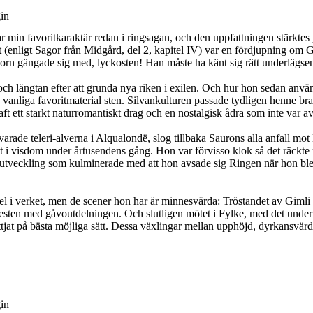
gin
ar min favoritkaraktär redan i ringsagan, och den uppfattningen stärktes
et (enligt Sagor från Midgård, del 2, kapitel IV) var en fördjupning om 
orn gängade sig med, lyckosten! Han måste ha känt sig rätt underlägsen 
ch längtan efter att grunda nya riken i exilen. Och hur hon sedan använde 
rs vanliga favoritmaterial sten. Silvankulturen passade tydligen henne br
aft ett starkt naturromantiskt drag och en nostalgisk ådra som inte var a
arade teleri-alverna i Alqualondë, slog tillbaka Saurons alla anfall mo
 i visdom under årtusendens gång. Hon var förvisso klok så det räckte r
n utveckling som kulminerade med att hon avsade sig Ringen när hon blev 
tel i verket, men de scener hon har är minnesvärda: Tröstandet av Gim
festen med gåvoutdelningen. Och slutligen mötet i Fylke, med det underb
yttjat på bästa möjliga sätt. Dessa växlingar mellan upphöjd, dyrkansvär
gin