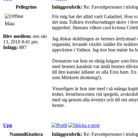
Pellegrino
Inläggsrubrik:
Re: Favoritpersoner i triolo
För mig har det alltid varit Galadriel. Hon v
det sista Tolkien överhuvudtaget skrev i liv
Maia
tapperhet. Jämrans vilken cool kvinna Celeb
Blev medlem:
ons okt
Jag älskar skildringen av hennes ärelystnad o
13, 2010 8:41 pm
organiskt, levande växtliv istället för noldo
Inlägg:
887
uppväxten i Valinor. Jag tror hon måste ha h
Dessutom var hon en riktig krigare som försv
med hennes karaktär var ändå hennes tillväxt
till den kanske ädlaste av alla Erus barn. E
som Mörkrets drottning!).
Visserligen är hon inte med i så många kapi
trohet, frestelsescenen vid spegeln, avskeds
med sig genom alla äventyr och till sist utn
henne.
Upp
NammiKisulora
Inläggsrubrik:
Re: Favoritpersoner i triolo