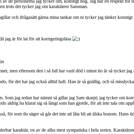
av de personerna jag tycker om, konstigt nog. Jag har en respekt för den
men trots det tycker jag om karaktären Saruman.
ogillar och ifrågasätt gärna mina tankar om ni tycker jag tänker konstigt 
 jag är för lat för att korrigeringsläsa
gin
, men eftersom den i så fall har varit död i minst tio år så tycker jag a
odo, för det har jag också alltid haft. Han är så gnällig, och så misslycka
 om. Som jag redan har nämnt så gillar jag Sam skarpt; jag tycker om k
aldrig ha klarat sig så långt som han gjorde, för att inte tala om uppl
, för som du säger så går det inte att låta bli att älska honom. Hans tid
derbar karaktär, en av de allra mest sympatiska i hela serien. Karaktärs