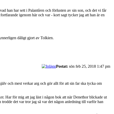
d han har sett i Palantíren och förlusten av sin son, och det vi får
 fortfarande igenom här och var - kort sagt tycker jag att han är en
synnerligen dåligt gjort av Tolkien.
Postat:
sön feb 25, 2018 1:47 pm
älv och mest verkar arg och gör allt för att sin far ska tycka om
ker. Har för mig att jag läst i någon bok att när Denethor blickade ut
trodde det var tror jag så var det någon anledning till varför han