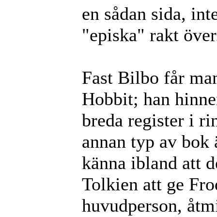
en sådan sida, inte
"episka" rakt över
Fast Bilbo får ma
Hobbit; han hinner
breda register i ri
annan typ av bok 
känna ibland att d
Tolkien att ge Fro
huvudperson, åtm