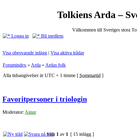
Tolkiens Arda – Sv
Välkommen till Sveriges stora T
Logga in
Bli medlem
Visa obesvarade inlägg
|
Visa aktiva trådar
Forumindex
»
Arda
»
Ardas folk
Alla tidsangivelser är UTC + 1 timme [
Sommartid
]
Favoritpersoner i triologin
Moderator:
Ainur
Sida
1
av
1
[ 15 inlägg ]