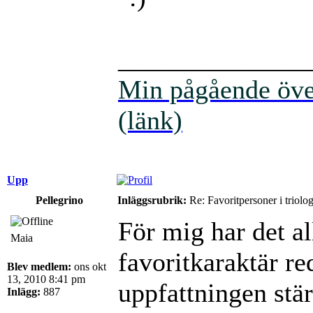
______________
Min pågående över
(länk)
Upp
Pellegrino
Inläggsrubrik:
Re: Favoritpersoner i triolo
För mig har det al
Maia
favoritkaraktär re
Blev medlem:
ons okt
13, 2010 8:41 pm
uppfattningen stär
Inlägg:
887