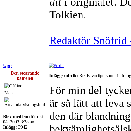
dit
i originalet. De
Tolkien.
Redaktör Snöfrid 
Upp
Den stegrande
Inläggsrubrik:
Re: Favoritpersoner i triolo
kamelen
För min del tycker
Maia
är så lätt att lev
den där blandning
Blev medlem:
lör okt
04, 2003 3:28 am
bekvämlighetsälsk
Inlägg:
3942