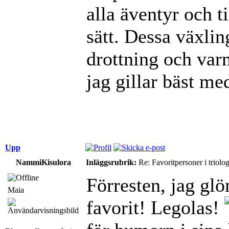
alla äventyr och ti
sätt. Dessa växli
drottning och var
jag gillar bäst me
Upp
NammiKisulora
Inläggsrubrik:
Re: Favoritpersoner i triolo
Förresten, jag glö
Maia
favorit! Legolas!