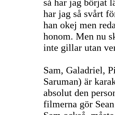
så har jag börjat 
har jag så svårt f
han okej men red
honom. Men nu sk
inte gillar utan 
Sam, Galadriel, P
Saruman) är karakt
absolut den perso
filmerna gör Sean 