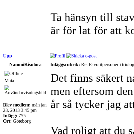
______________
Ta hänsyn till st
är för lat för att 
Upp
NammiKisulora
Inläggsrubrik:
Re: Favoritpersoner i triolo
Det finns säkert
Maia
men eftersom den i
år så tycker jag at
Blev medlem:
mån jan
28, 2013 3:45 pm
Inlägg:
755
Ort:
Göteborg
Vad roligt att du s