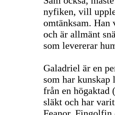
Sam också, måste 
nyfiken, vill uppl
omtänksam. Han vi
och är allmänt snä
som levererar hum
Galadriel är en p
som har kunskap l
från en högaktad (
släkt och har var
Feanor, Fingolfin o