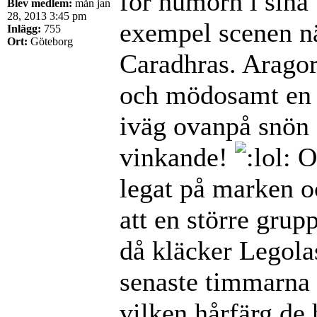
för humorn i sina b
Blev medlem:
mån jan
28, 2013 3:45 pm
exempel scenen nä
Inlägg:
755
Ort:
Göteborg
Caradhras. Arago
och mödosamt en 
iväg ovanpå snön "
vinkande!
Oc
legat på marken o
att en större grup
då kläcker Legolas
senaste timmarna 
vilken hårfärg de 