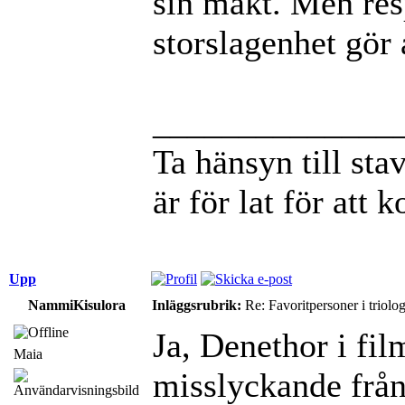
sin makt. Men res
storslagenhet gör
______________
Ta hänsyn till st
är för lat för att 
Upp
NammiKisulora
Inläggsrubrik:
Re: Favoritpersoner i triolo
Ja, Denethor i fil
Maia
misslyckande från