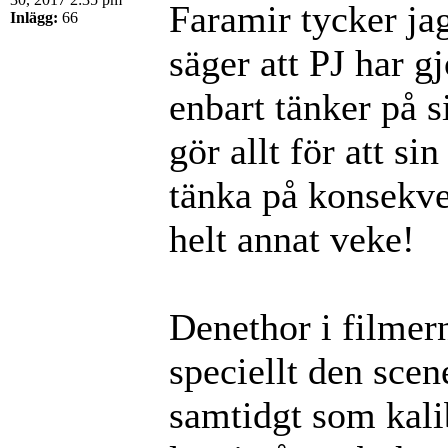
Faramir tycker ja
Inlägg:
66
säger att PJ har g
enbart tänker på s
gör allt för att s
tänka på konsekve
helt annat veke!
Denethor i filmerna
speciellt den scen
samtidgt som kalib