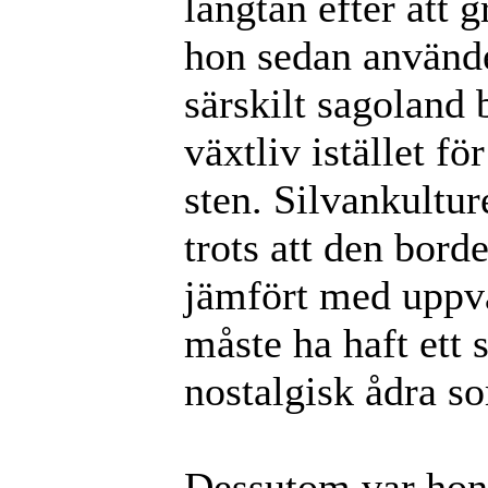
längtan efter att 
hon sedan använde 
särskilt sagoland 
växtliv istället f
sten. Silvankultur
trots att den bord
jämfört med uppvä
måste ha haft ett 
nostalgisk ådra s
Dessutom var hon 