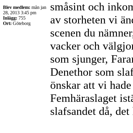
småsint och inkomp
Blev medlem:
mån jan
28, 2013 3:45 pm
av storheten vi än
Inlägg:
755
Ort:
Göteborg
scenen du nämner, 
vacker och välgjo
som sjunger, Fara
Denethor som slaf
önskar att vi hade
Femhäraslaget istä
slafsandet då, det