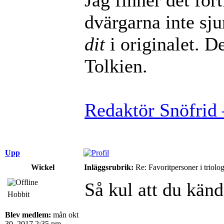
dvärgarna inte sj
dit
i originalet. De
Tolkien.
Redaktör Snöfrid 
Upp
Wickel
Inläggsrubrik:
Re: Favoritpersoner i triolo
Så kul att du kä
Hobbit
Blev medlem:
mån okt
30, 2017 2:35 pm