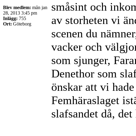
småsint och inkomp
Blev medlem:
mån jan
28, 2013 3:45 pm
av storheten vi än
Inlägg:
755
Ort:
Göteborg
scenen du nämner, 
vacker och välgjo
som sjunger, Fara
Denethor som slaf
önskar att vi hade
Femhäraslaget istä
slafsandet då, det