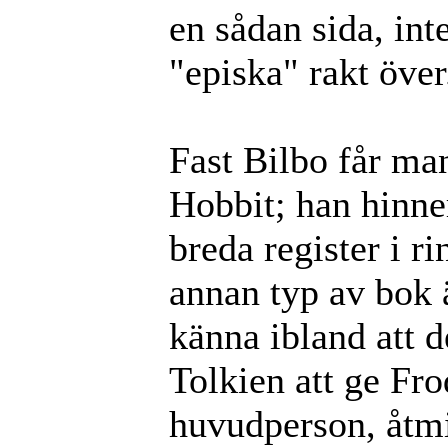
en sådan sida, inte
"episka" rakt över
Fast Bilbo får ma
Hobbit; han hinner
breda register i ri
annan typ av bok 
känna ibland att d
Tolkien att ge Fro
huvudperson, åtm