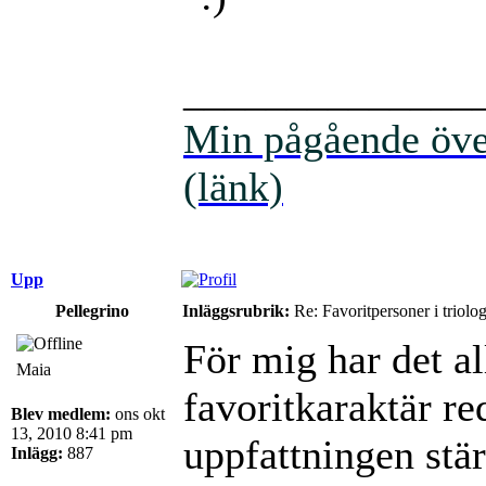
______________
Min pågående över
(länk)
Upp
Pellegrino
Inläggsrubrik:
Re: Favoritpersoner i triolo
För mig har det al
Maia
favoritkaraktär re
Blev medlem:
ons okt
13, 2010 8:41 pm
uppfattningen stär
Inlägg:
887