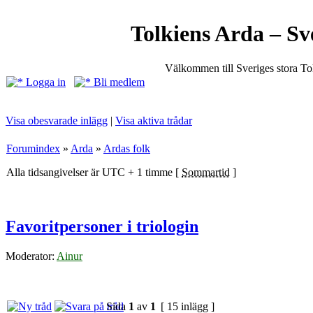
Tolkiens Arda – Sv
Välkommen till Sveriges stora T
Logga in
Bli medlem
Visa obesvarade inlägg
|
Visa aktiva trådar
Forumindex
»
Arda
»
Ardas folk
Alla tidsangivelser är UTC + 1 timme [
Sommartid
]
Favoritpersoner i triologin
Moderator:
Ainur
Sida
1
av
1
[ 15 inlägg ]