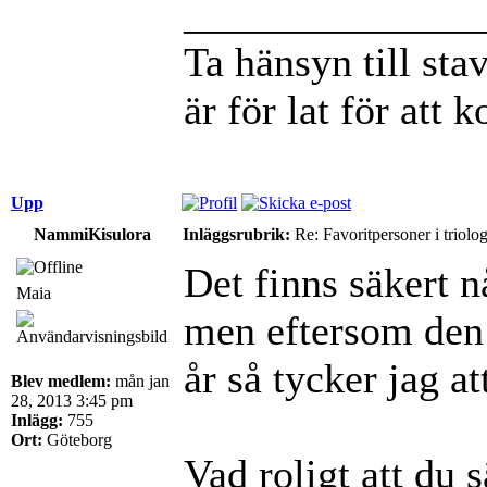
______________
Ta hänsyn till st
är för lat för att 
Upp
NammiKisulora
Inläggsrubrik:
Re: Favoritpersoner i triolo
Det finns säkert
Maia
men eftersom den i
år så tycker jag at
Blev medlem:
mån jan
28, 2013 3:45 pm
Inlägg:
755
Ort:
Göteborg
Vad roligt att du s