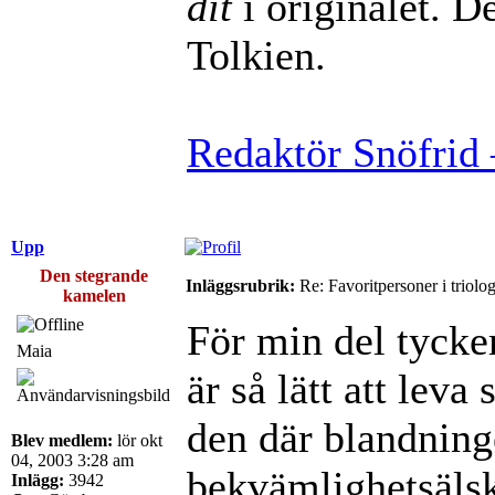
dit
i originalet. De
Tolkien.
Redaktör Snöfrid 
Upp
Den stegrande
Inläggsrubrik:
Re: Favoritpersoner i triolo
kamelen
För min del tycker
Maia
är så lätt att lev
den där blandning
Blev medlem:
lör okt
04, 2003 3:28 am
bekvämlighetsälsk
Inlägg:
3942