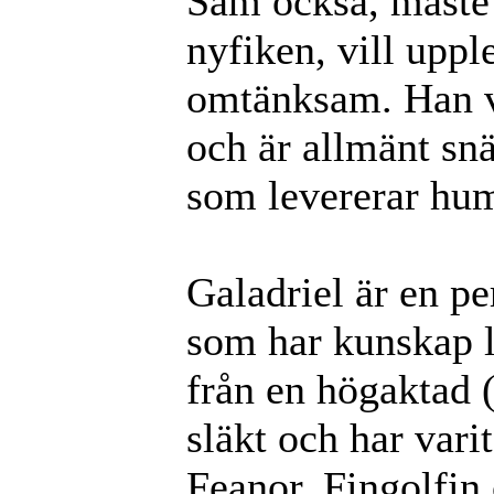
Sam också, måste 
nyfiken, vill uppl
omtänksam. Han vi
och är allmänt snä
som levererar hum
Galadriel är en p
som har kunskap l
från en högaktad (
släkt och har var
Feanor, Fingolfin o