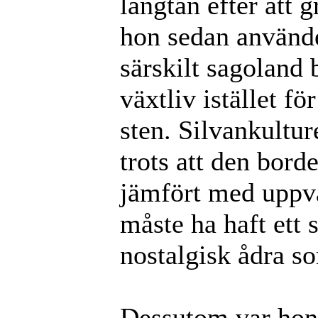
längtan efter att 
hon sedan använde 
särskilt sagoland 
växtliv istället f
sten. Silvankultur
trots att den bord
jämfört med uppvä
måste ha haft ett 
nostalgisk ådra s
Dessutom var hon 