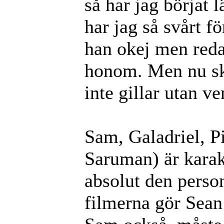
så har jag börjat 
har jag så svårt f
han okej men red
honom. Men nu sk
inte gillar utan 
Sam, Galadriel, P
Saruman) är karakt
absolut den perso
filmerna gör Sean 