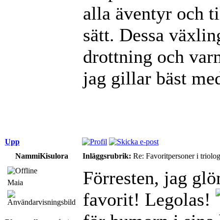
alla äventyr och ti
sätt. Dessa växli
drottning och var
jag gillar bäst me
Upp
NammiKisulora
Inläggsrubrik:
Re: Favoritpersoner i triolo
Förresten, jag glö
Maia
favorit! Legolas!