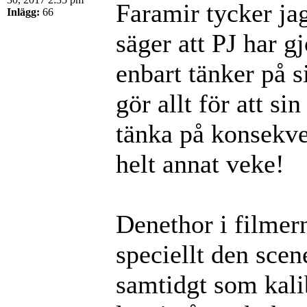
Faramir tycker ja
Inlägg:
66
säger att PJ har g
enbart tänker på s
gör allt för att s
tänka på konsekve
helt annat veke!
Denethor i filmerna
speciellt den scen
samtidgt som kalib