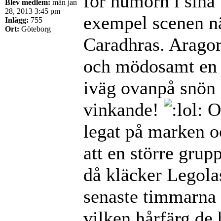
för humorn i sina b
Blev medlem:
mån jan
28, 2013 3:45 pm
exempel scenen nä
Inlägg:
755
Ort:
Göteborg
Caradhras. Arago
och mödosamt en 
iväg ovanpå snön "
vinkande!
Oc
legat på marken o
att en större grup
då kläcker Legolas
senaste timmarna 
vilken hårfärg de 