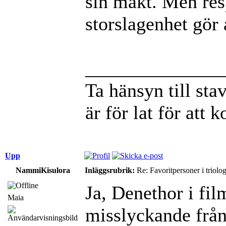
sin makt. Men res
storslagenhet gör
______________
Ta hänsyn till st
är för lat för att 
Upp
NammiKisulora
Inläggsrubrik:
Re: Favoritpersoner i triolo
Ja, Denethor i fil
Maia
misslyckande från