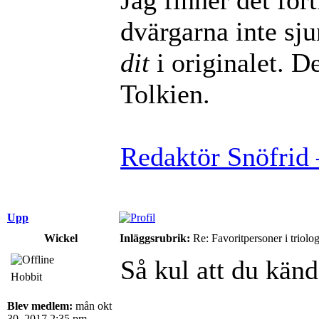
dvärgarna inte sj
dit
i originalet. De
Tolkien.
Redaktör Snöfrid 
Upp
Wickel
Inläggsrubrik:
Re: Favoritpersoner i triolo
Så kul att du kä
Hobbit
Blev medlem:
mån okt
30, 2017 2:35 pm