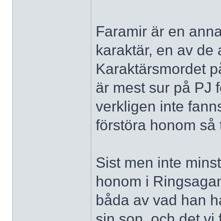
Faramir är en anna
karaktär, en av de 
Karaktärsmordet p
är mest sur på PJ f
verkligen inte fan
förstöra honom så t
Sist men inte minst
honom i Ringsagan 
båda av vad han har
sin son, och det vi f