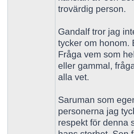
trovärdig person.
Gandalf tror jag in
tycker om honom. E
Fråga vem som helst
eller gammal, fråg
alla vet.
Saruman som egentl
personerna jag tyc
respekt för denna s
hans storhet. Sen 