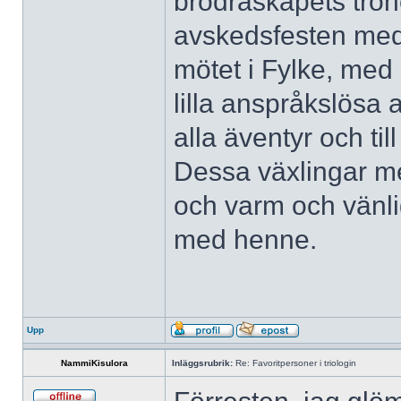
brödraskapets troh
avskedsfesten med
mötet i Fylke, med 
lilla anspråkslös
alla äventyr och till
Dessa växlingar me
och varm och vänlig
med henne.
Upp
NammiKisulora
Inläggsrubrik:
Re: Favoritpersoner i triologin