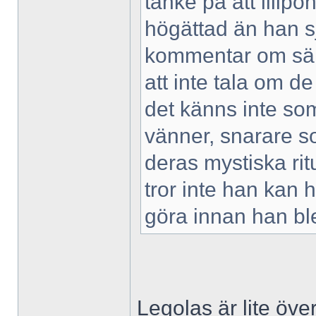
tanke på att lillp
högättad än han sj
kommentar om säll
att inte tala om 
det känns inte so
vänner, snarare so
deras mystiska rit
tror inte han kan 
göra innan han bl
Legolas är lite över