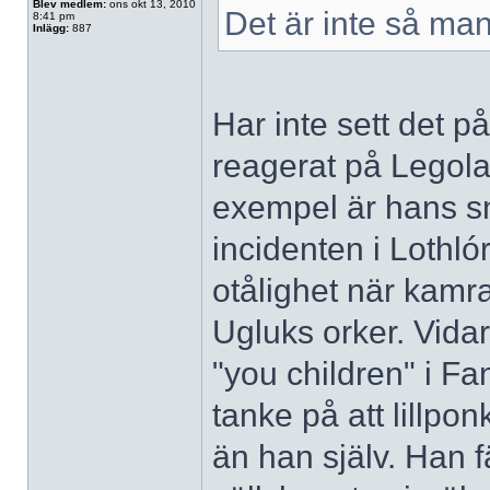
Blev medlem:
ons okt 13, 2010
Det är inte så ma
8:41 pm
Inlägg:
887
Har inte sett det p
reagerat på Legolas
exempel är hans sn
incidenten i Lothlór
otålighet när kamr
Ugluks orker. Vidar
"you children" i Fa
tanke på att lillpo
än han själv. Han 