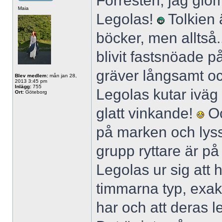
Förresten, jag glöm
Maia
Legolas!
Tolkien 
böcker, men alltså.
blivit fastsnöade 
gräver långsamt o
Blev medlem:
mån jan 28,
2013 3:45 pm
Inlägg:
755
Legolas kutar iväg 
Ort:
Göteborg
glatt vinkande!
Oc
på marken och lyssn
grupp ryttare är p
Legolas ur sig att
timmarna typ, exak
har och att deras l