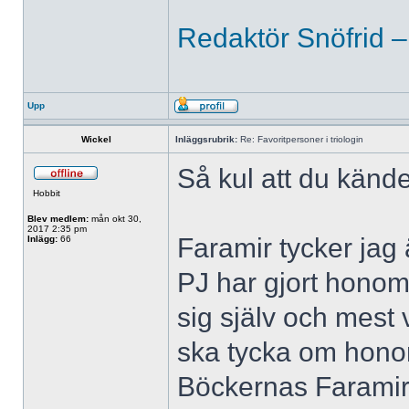
Redaktör Snöfrid –
Upp
Wickel
Inläggsrubrik:
Re: Favoritpersoner i triologin
Så kul att du kän
Hobbit
Blev medlem:
mån okt 30,
2017 2:35 pm
Faramir tycker jag
Inlägg:
66
PJ har gjort honom 
sig själv och mest v
ska tycka om hono
Böckernas Faramir 