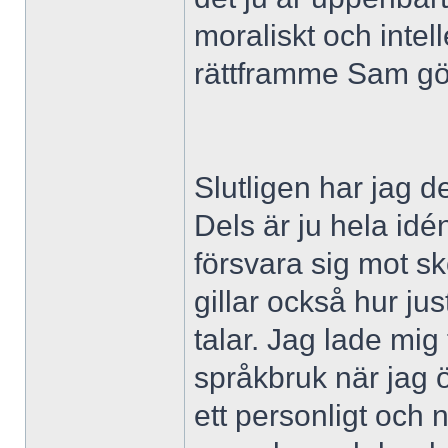
moraliskt och intel
rättframme Sam gö
Slutligen har jag d
Dels är ju hela id
försvara sig mot s
gillar också hur ju
talar. Jag lade mig
språkbruk när jag ö
ett personligt och n