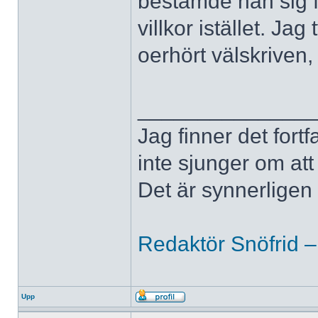
bestämde han sig fö
villkor istället. J
oerhört välskriven
______________
Jag finner det fort
inte sjunger om at
Det är synnerligen d
Redaktör Snöfrid –
Upp