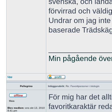
svenska, och landa
förvirrad och väldi
Undrar om jag inte 
baserade Trädskäg
______________
Min pågående övers
Upp
Pellegrino
Inläggsrubrik:
Re: Favoritpersoner i triologin
För mig har det all
Maia
favoritkaraktär re
Blev medlem:
ons okt 13, 2010
8:41 pm