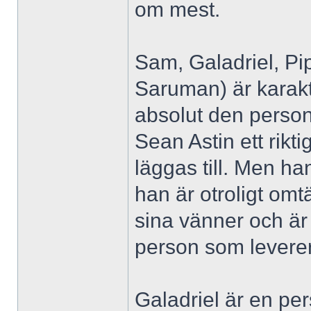
om mest.
Sam, Galadriel, Pi
Saruman) är karaktä
absolut den person
Sean Astin ett rik
läggas till. Men ha
han är otroligt om
sina vänner och är 
person som leverer
Galadriel är en p