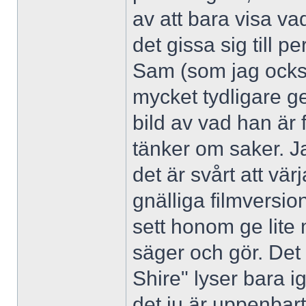
av att bara visa va
det gissa sig till p
Sam (som jag också
mycket tydligare ge
bild av vad han är 
tänker om saker. 
det är svårt att vä
gnälliga filmversi
sett honom ge lite m
säger och gör. Det 
Shire" lyser bara i
det ju är uppenbart