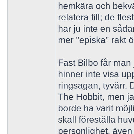
hemkära och bekvä
relatera till; de f
har ju inte en sådan 
mer "episka" rakt ö
Fast Bilbo får man
hinner inte visa up
ringsagan, tyvärr. 
The Hobbit, men ja
borde ha varit möjl
skall föreställa h
personlighet, även