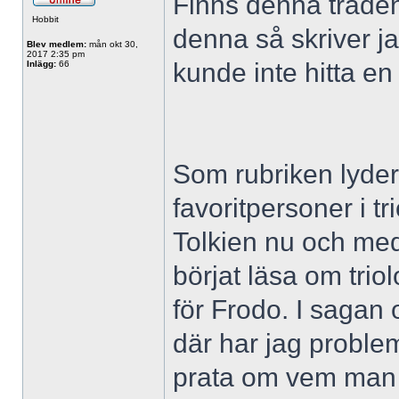
Finns denna tråden
Hobbit
denna så skriver ja
Blev medlem:
mån okt 30,
2017 2:35 pm
kunde inte hitta en 
Inlägg:
66
Som rubriken lyder
favoritpersoner i tr
Tolkien nu och me
börjat läsa om trio
för Frodo. I sagan
där har jag proble
prata om vem man i