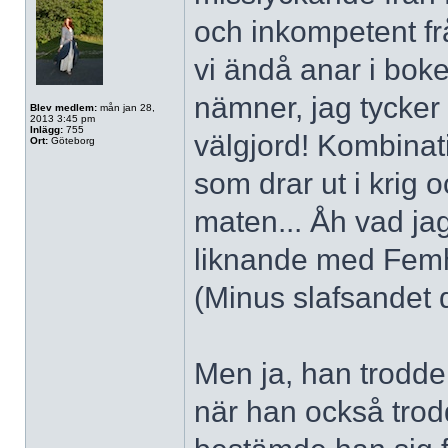
och inkompetent frå
vi ändå anar i bok
nämner, jag tycker 
Blev medlem:
mån jan 28,
2013 3:45 pm
Inlägg:
755
välgjord! Kombinat
Ort:
Göteborg
som drar ut i krig
maten... Åh vad jag
liknande med Femhär
(Minus slafsandet 
Men ja, han trodde 
när han också trodd