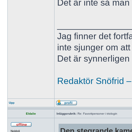
Det är inte så man
______________
Jag finner det fort
inte sjunger om at
Det är synnerligen d
Redaktör Snöfrid –
Upp
Eldalie
Inläggsrubrik:
Re: Favoritpersoner i triologin
Den stegrande kame
Noldoli