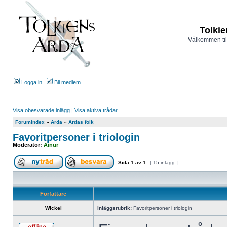
Tolkie
Välkommen til
Logga in
Bli medlem
Visa obesvarade inlägg
|
Visa aktiva trådar
Forumindex
»
Arda
»
Ardas folk
Favoritpersoner i triologin
Moderator:
Ainur
Sida
1
av
1
[ 15 inlägg ]
Författare
Wickel
Inläggsrubrik:
Favoritpersoner i triologin