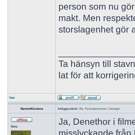
person som nu gör 
makt. Men respekte
storslagenhet gör 
______________
Ta hänsyn till stav
lat för att korriger
Upp
NammiKisulora
Inläggsrubrik:
Re: Favoritpersoner i triologin
Ja, Denethor i film
Maia
misslyckande från 