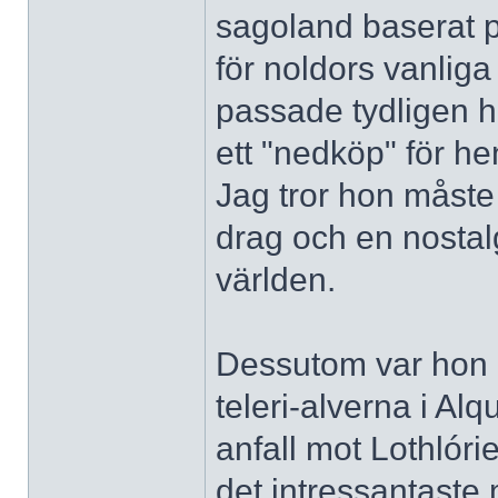
sagoland baserat på
för noldors vanliga
passade tydligen he
ett "nedköp" för h
Jag tror hon måste 
drag och en nostal
världen.
Dessutom var hon e
teleri-alverna i Al
anfall mot Lothlór
det intressantaste