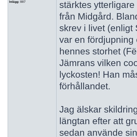
stärktes ytterligare
Inlägg:
887
från Midgård. Blan
skrev i livet (enlig
var en fördjupning
hennes storhet (Fë
Jämrans vilken co
lyckosten! Han måst
förhållandet.
Jag älskar skildri
längtan efter att g
sedan använde sin ri