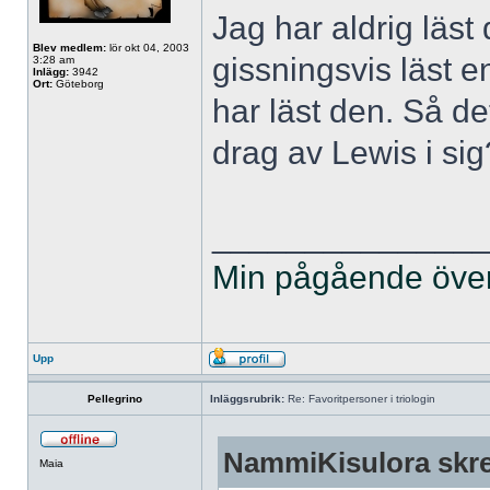
Jag har aldrig läst 
Blev medlem:
lör okt 04, 2003
gissningsvis läst 
3:28 am
Inlägg:
3942
Ort:
Göteborg
har läst den. Så de
drag av Lewis i si
______________
Min pågående övers
Upp
Pellegrino
Inläggsrubrik:
Re: Favoritpersoner i triologin
NammiKisulora skre
Maia