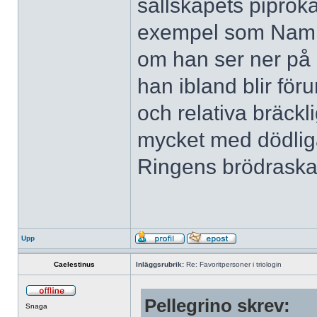
sällskapets pipröka
exempel som Nammi
om han ser ner på 
han ibland blir för
och relativa bräckl
mycket med dödliga
Ringens brödraska
Upp
Caelestinus
Inläggsrubrik:
Re: Favoritpersoner i triologin
Pellegrino skrev:
Snaga