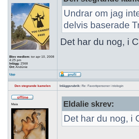
Undrar om jag inte
delvis baserade T
Det har du nog, i C
Blev medlem:
tor apr 10, 2008
4:25 pm
Inlägg:
2568
Ort:
Andúnie
Upp
Den stegrande kamelen
Inläggsrubrik:
Re: Favoritpersoner i triologin
Eldalie skrev:
Maia
Det har du nog, i 