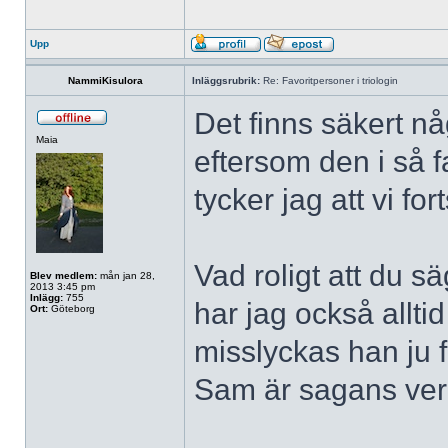
Upp
NammiKisulora
Inläggsrubrik:
Re: Favoritpersoner i triologin
Det finns säkert 
Maia
eftersom den i så fa
tycker jag att vi fo
Vad roligt att du sä
Blev medlem:
mån jan 28,
2013 3:45 pm
Inlägg:
755
har jag också alltid
Ort:
Göteborg
misslyckas han ju fak
Sam är sagans verk