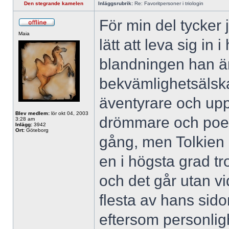
Den stegrande kamelen
Inläggsrubrik:
Re: Favoritpersoner i triologin
För min del tycker 
Maia
lätt att leva sig i
blandningen han ä
bekvämlighetsälska
äventyrare och uppt
Blev medlem:
lör okt 04, 2003
drömmare och poet
3:28 am
Inlägg:
3942
Ort:
Göteborg
gång, men Tolkien ly
en i högsta grad t
och det går utan vi
flesta av hans sido
eftersom personlig