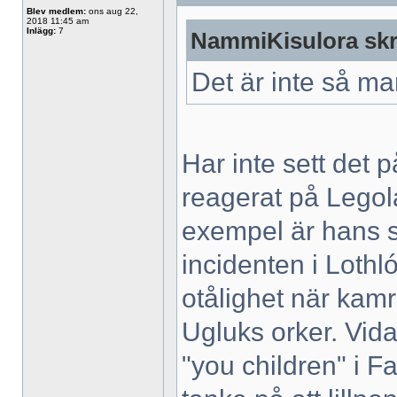
Blev medlem:
ons aug 22,
2018 11:45 am
Inlägg:
7
NammiKisulora skr
Det är inte så m
Har inte sett det p
reagerat på Legola
exempel är hans s
incidenten i Lothló
otålighet när kam
Ugluks orker. Vida
"you children" i Fa