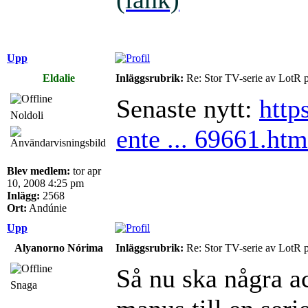
Upp
Eldalie
Inläggsrubrik:
Re: Stor TV-serie av LotR 
Senaste nytt:
http
Noldoli
ente ... 69661.htm
Blev medlem:
tor apr
10, 2008 4:25 pm
Inlägg:
2568
Ort:
Andúnie
Upp
Alyanorno Nórima
Inläggsrubrik:
Re: Stor TV-serie av LotR 
Så nu ska några ac
Snaga