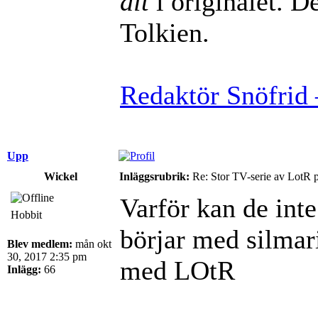
dit
i originalet. De
Tolkien.
Redaktör Snöfrid 
Upp
Wickel
Inläggsrubrik:
Re: Stor TV-serie av LotR 
Varför kan de inte
Hobbit
börjar med silmari
Blev medlem:
mån okt
30, 2017 2:35 pm
med LOtR
Inlägg:
66