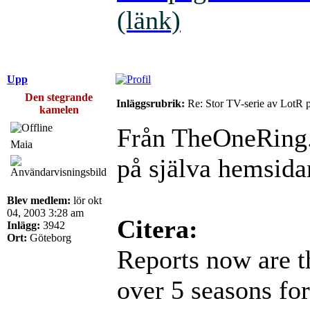
(länk)
Upp
Den stegrande
Inläggsrubrik:
Re: Stor TV-serie av LotR 
kamelen
Från TheOneRing.n
Maia
på själva hemsida
Blev medlem:
lör okt
04, 2003 3:28 am
Citera:
Inlägg:
3942
Ort:
Göteborg
Reports now are 
over 5 seasons for