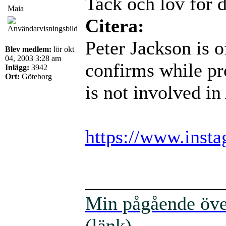
Tack och lov för de
Maia
Citera:
Peter Jackson is o
Blev medlem:
lör okt
04, 2003 3:28 am
confirms while p
Inlägg:
3942
Ort:
Göteborg
is not involved i
https://www.ins
______________
Min pågående över
(länk)