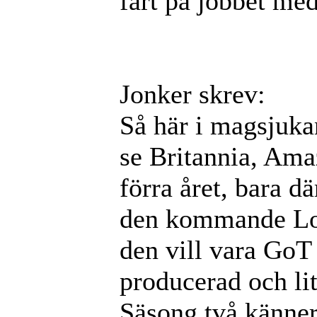
fart på jobbet med
Jonker skrev:
Så här i magsjukans
se Britannia, Ama
förra året, bara d
den kommande LotR
den vill vara GoT 
producerad och li
Säsong två känne