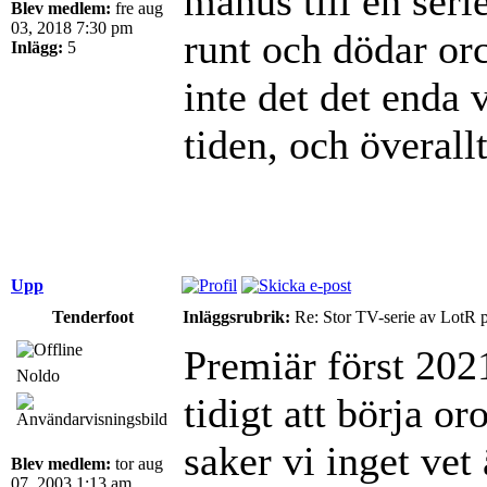
manus till en ser
Blev medlem:
fre aug
03, 2018 7:30 pm
runt och dödar orc
Inlägg:
5
inte det det enda v
tiden, och överall
Upp
Tenderfoot
Inläggsrubrik:
Re: Stor TV-serie av LotR 
Premiär först 2021
Noldo
tidigt att börja o
saker vi inget vet
Blev medlem:
tor aug
07, 2003 1:13 am