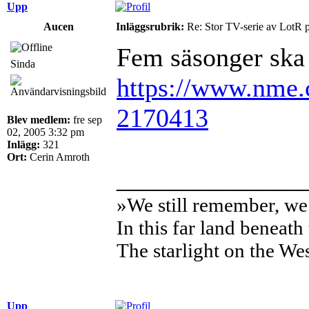
Upp
Aucen
Inläggsrubrik:
Re: Stor TV-serie av LotR 
Fem säsonger ska 
Sinda
https://www.nme.c
2170413
Blev medlem:
fre sep
02, 2005 3:32 pm
Inlägg:
321
Ort:
Cerin Amroth
______________
»We still remember, w
In this far land beneath 
The starlight on the We
Upp