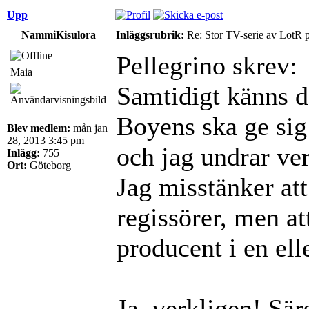
Upp
NammiKisulora
Inläggsrubrik:
Re: Stor TV-serie av LotR 
Pellegrino skrev:
Maia
Samtidigt känns de
Boyens ska ge sig
Blev medlem:
mån jan
28, 2013 3:45 pm
och jag undrar ve
Inlägg:
755
Ort:
Göteborg
Jag misstänker att
regissörer, men a
producent i en ell
Ja, verkligen! Sär