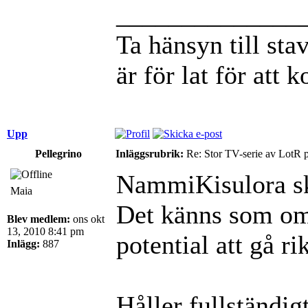
______________
Ta hänsyn till st
är för lat för att 
Upp
Pellegrino
Inläggsrubrik:
Re: Stor TV-serie av LotR 
NammiKisulora s
Maia
Det känns som om 
Blev medlem:
ons okt
13, 2010 8:41 pm
potential att gå ri
Inlägg:
887
Håller fullständig