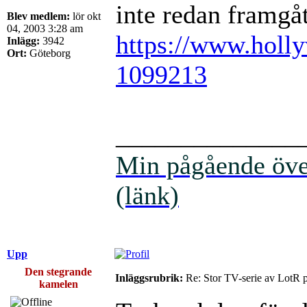
inte redan framgåt
Blev medlem:
lör okt
04, 2003 3:28 am
https://www.holly
Inlägg:
3942
Ort:
Göteborg
1099213
______________
Min pågående över
(länk)
Upp
Den stegrande
Inläggsrubrik:
Re: Stor TV-serie av LotR 
kamelen