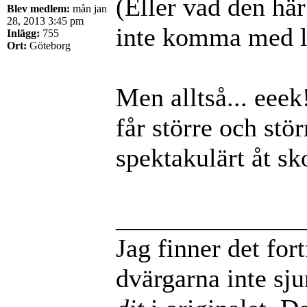
(Eller vad den här
Blev medlem:
mån jan
28, 2013 3:45 pm
inte komma med li
Inlägg:
755
Ort:
Göteborg
Men alltså... eee
får större och stör
spektakulärt åt sk
______________
Jag finner det for
dvärgarna inte sj