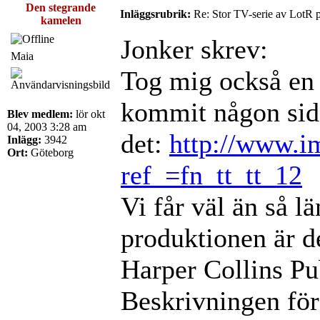
Den stegrande
Inläggsrubrik:
Re: Stor TV-serie av LotR 
kamelen
Jonker skrev:
Maia
Tog mig också en 
kommit någon sida
Blev medlem:
lör okt
04, 2003 3:28 am
det:
http://www.i
Inlägg:
3942
Ort:
Göteborg
ref_=fn_tt_tt_12
Vi får väl än så l
produktionen är d
Harper Collins P
Beskrivningen för