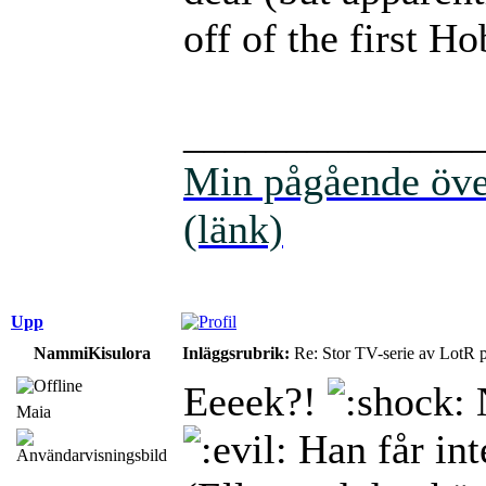
off of the first Ho
______________
Min pågående över
(länk)
Upp
NammiKisulora
Inläggsrubrik:
Re: Stor TV-serie av LotR 
Eeeek?!
N
Maia
Han får int