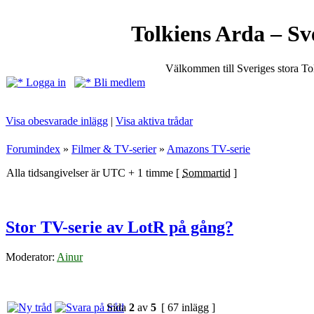
Tolkiens Arda – Sv
Välkommen till Sveriges stora T
Logga in
Bli medlem
Visa obesvarade inlägg
|
Visa aktiva trådar
Forumindex
»
Filmer & TV-serier
»
Amazons TV-serie
Alla tidsangivelser är UTC + 1 timme [
Sommartid
]
Stor TV-serie av LotR på gång?
Moderator:
Ainur
Sida
2
av
5
[ 67 inlägg ]