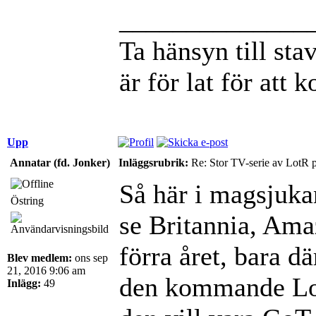
______________
Ta hänsyn till st
är för lat för att 
Upp
Annatar (fd. Jonker)
Inläggsrubrik:
Re: Stor TV-serie av LotR 
Så här i magsjukans
Östring
se Britannia, Ama
förra året, bara d
Blev medlem:
ons sep
21, 2016 9:06 am
den kommande LotR
Inlägg:
49