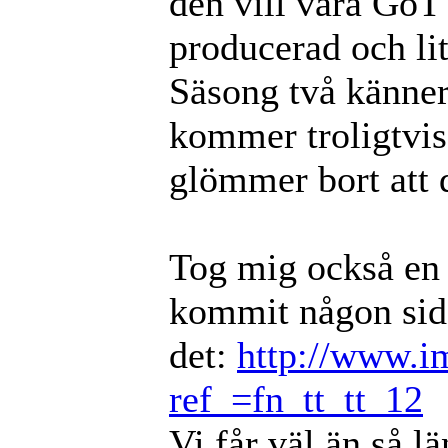
den vill vara GoT 
producerad och li
Säsong två känne
kommer troligtvis 
glömmer bort att 
Tog mig också en 
kommit någon sida
det:
http://www.i
ref_=fn_tt_tt_12
Vi får väl än så l