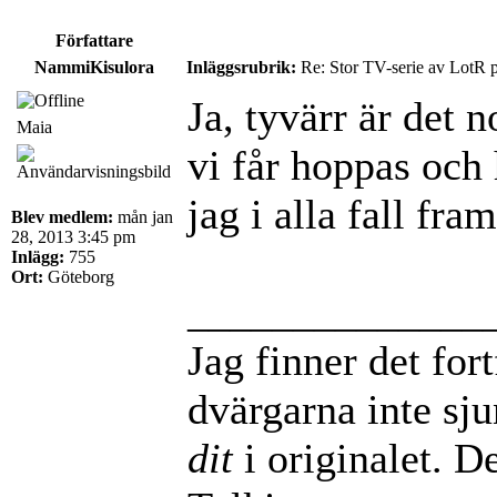
Författare
NammiKisulora
Inläggsrubrik:
Re: Stor TV-serie av LotR 
Ja, tyvärr är det n
Maia
vi får hoppas och
jag i alla fall fra
Blev medlem:
mån jan
28, 2013 3:45 pm
Inlägg:
755
Ort:
Göteborg
______________
Jag finner det for
dvärgarna inte sj
dit
i originalet. De