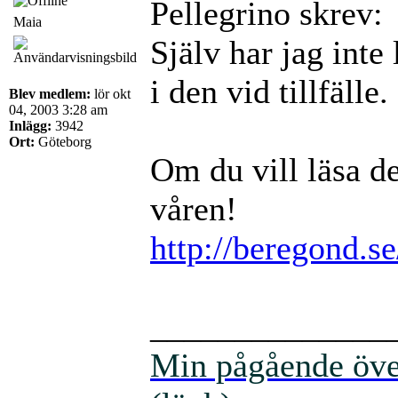
Pellegrino skrev:
Maia
Själv har jag inte 
i den vid tillfälle.
Blev medlem:
lör okt
04, 2003 3:28 am
Inlägg:
3942
Ort:
Göteborg
Om du vill läsa d
våren!
http://beregond.s
______________
Min pågående över