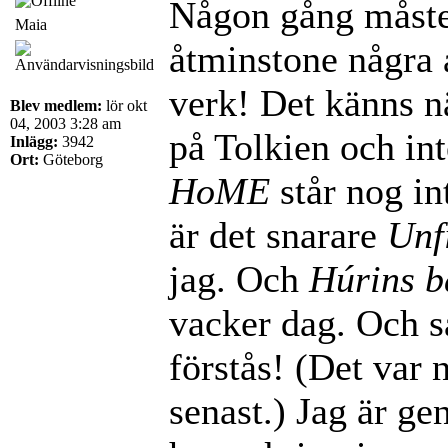
Någon gång måste
Maia
åtminstone några 
verk! Det känns nä
Blev medlem:
lör okt
04, 2003 3:28 am
på Tolkien och int
Inlägg:
3942
Ort:
Göteborg
HoME
står nog int
är det snarare
Unf
jag. Och
Húrins b
vacker dag. Och s
förstås! (Det var 
senast.) Jag är ge