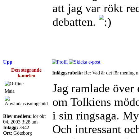
att jag var rökt r
debatten.
Upp
Den stegrande
Inläggsrubrik:
Re: Vad är det för mening 
kamelen
Jag ramlade över 
Maia
om Tolkiens mödo
i sin ringsaga. My
Blev medlem:
lör okt
04, 2003 3:28 am
Och intressant oc
Inlägg:
3942
Ort:
Göteborg