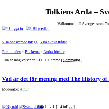
Tolkiens Arda – Sv
Välkommen till Sveriges stora T
Logga in
Bli medlem
Visa obesvarade inlägg
|
Visa aktiva trådar
Forumindex
»
Böckerna
»
Andra böcker
Alla tidsangivelser är UTC + 1 timme [
Sommartid
]
Vad är det för mening med The History of
Moderator:
Ainur
Sida
1
av
1
[ 14 inlägg ]