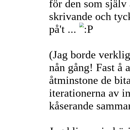
för den som själv 
skrivande och tyck
på't ...
(Jag borde verkli
nån gång! Fast å 
åtminstone de bit
iterationerna av in
kåserande samman