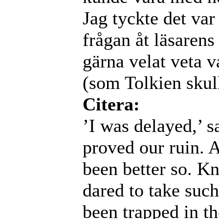
Jag tyckte det var 
frågan åt läsaren
gärna velat veta 
(som Tolkien skull
Citera:
’I was delayed,’ s
proved our ruin. 
been better so. Kn
dared to take such
been trapped in th