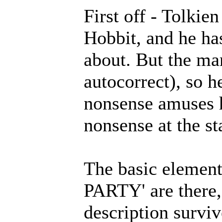
First off - Tolkien
Hobbit, and he has
about. But the man
autocorrect), so h
nonsense amuses h
nonsense at the sta
The basic eleme
PARTY' are there,
description survi