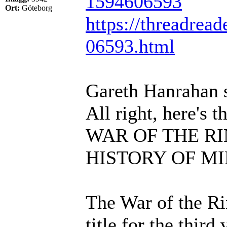
1594606593
Ort:
Göteborg
https://threadread
06593.html
Gareth Hanrahan 
All right, here's 
WAR OF THE RING
HISTORY OF M
The War of the Ri
title for the thir