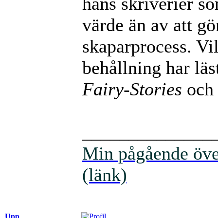
hans skriverier so
värde än av att g
skaparprocess. Vil
behållning har läs
Fairy-Stories
oc
______________
Min pågående över
(länk)
Upp