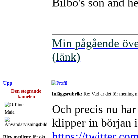
Bilbo's son and he
______________
Min pågående över
(länk)
Upp
Den stegrande
Inläggsrubrik:
Re: Vad är det för mening 
kamelen
Och precis nu har
Maia
klipper in början i
https://twitter.co
Blev medlem:
lör okt