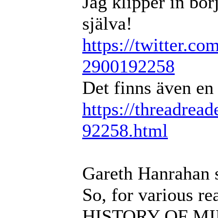
Jag klipper in bör
själva!
https://twitter.co
2900192258
Det finns även en
https://threadread
92258.html
Gareth Hanrahan 
So, for various re
HISTORY OF MID