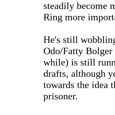
steadily become m
Ring more import
He's still wobblin
Odo/Fatty Bolger
while) is still ru
drafts, although 
towards the idea t
prisoner.