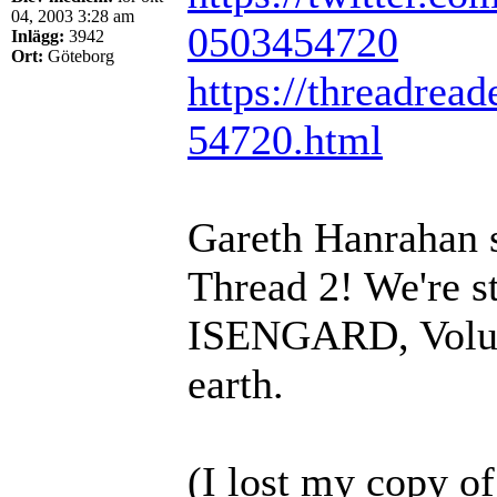
04, 2003 3:28 am
0503454720
Inlägg:
3942
Ort:
Göteborg
https://threadread
54720.html
Gareth Hanrahan 
Thread 2! We're
ISENGARD, Volume
earth.
(I lost my copy of