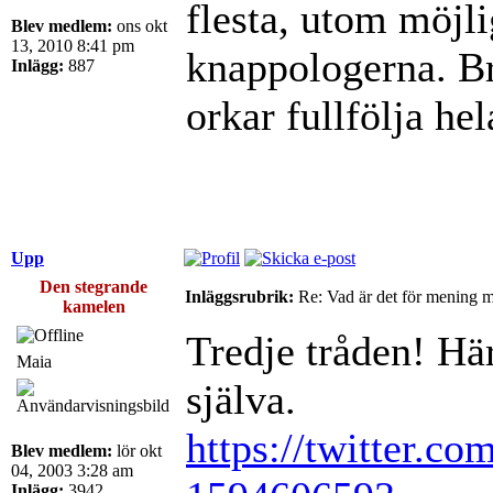
flesta, utom möjli
Blev medlem:
ons okt
13, 2010 8:41 pm
knappologerna. Br
Inlägg:
887
orkar fullfölja hel
Upp
Den stegrande
Inläggsrubrik:
Re: Vad är det för mening 
kamelen
Tredje tråden! Här
Maia
själva.
https://twitter.co
Blev medlem:
lör okt
04, 2003 3:28 am
Inlägg:
3942