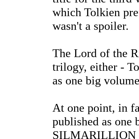
which Tolkien pref
wasn't a spoiler.
The Lord of the R
trilogy, either - 
as one big volume
At one point, in fa
published as on
SILMARILLION inc