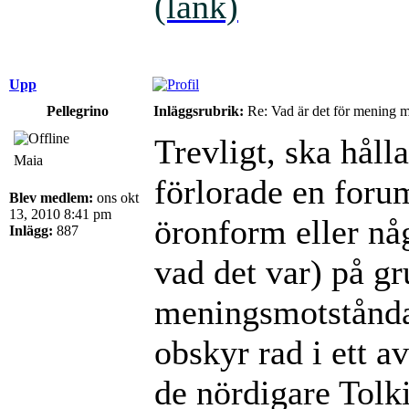
(länk)
Upp
Pellegrino
Inläggsrubrik:
Re: Vad är det för mening 
Trevligt, ska håll
Maia
förlorade en foru
Blev medlem:
ons okt
13, 2010 8:41 pm
öronform eller någ
Inlägg:
887
vad det var) på gr
meningsmotståndar
obskyr rad i ett a
de nördigare Tolki