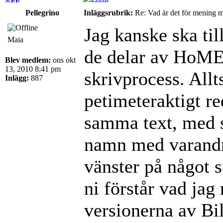
Pellegrino
Inläggsrubrik:
Re: Vad är det för mening 
Jag kanske ska til
Maia
de delar av HoME
Blev medlem:
ons okt
13, 2010 8:41 pm
skrivprocess. Allt
Inlägg:
887
petimeteraktigt re
samma text, med s
namn med varandra 
vänster på något s
ni förstår vad jag 
versionerna av Bi