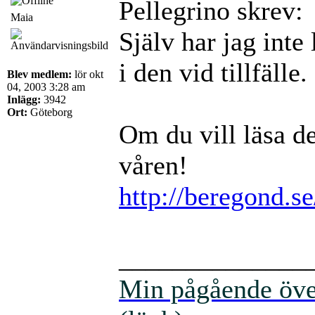
Pellegrino skrev:
Maia
Själv har jag inte 
i den vid tillfälle.
Blev medlem:
lör okt
04, 2003 3:28 am
Inlägg:
3942
Ort:
Göteborg
Om du vill läsa d
våren!
http://beregond.s
______________
Min pågående över