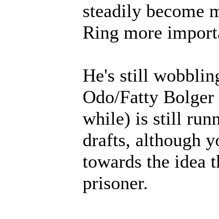
steadily become m
Ring more import
He's still wobblin
Odo/Fatty Bolger
while) is still ru
drafts, although 
towards the idea t
prisoner.