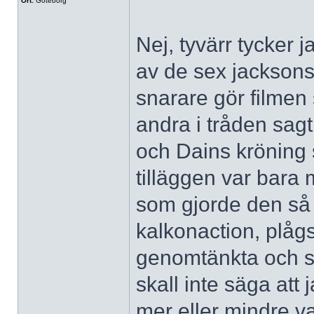
Ort:
Göteborg
Nej, tyvärr tycker j
av de sex jacksonsk
snarare gör filmen
andra i tråden sag
och Dains kröning 
tilläggen var bara 
som gjorde den så d
kalkonaction, plågs
genomtänkta och sk
skall inte säga att 
mer eller mindre v