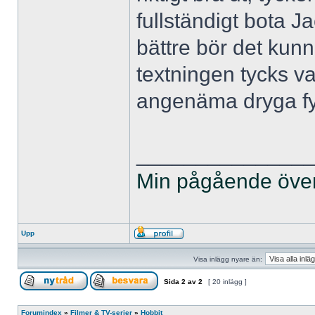
fullständigt bota 
bättre bör det kun
textningen tycks var
angenäma dryga fy
______________
Min pågående övers
Upp
Visa inlägg nyare än:
Sida
2
av
2
[ 20 inlägg ]
Forumindex
»
Filmer & TV-serier
»
Hobbit