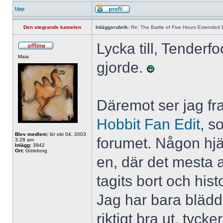
Upp
Den stegrande kamelen
Inläggsrubrik:
Re: The Battle of Five Hours Extended 
Lycka till, Tenderf
Maia
gjorde.
Däremot ser jag f
Hobbit Fan Edit
, s
Blev medlem:
lör okt 04, 2003
forumet. Någon hjält
3:28 am
Inlägg:
3942
Ort:
Göteborg
en, där det mesta 
tagits bort och his
Jag har bara bläddr
riktigt bra ut, tyck