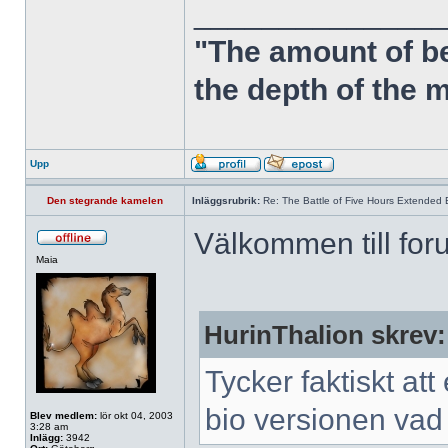
______________
"The amount of b
the depth of the 
Upp
Den stegrande kamelen
Inläggsrubrik:
Re: The Battle of Five Hours Extended 
Välkommen till for
Maia
HurinThalion skrev:
Tycker faktiskt at
bio versionen vad 
Blev medlem:
lör okt 04, 2003
3:28 am
Inlägg:
3942