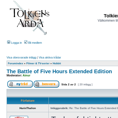
Tolkie
Välkommen til
Logga in
Bli medlem
Visa obesvarade inlägg
|
Visa aktiva trådar
Forumindex
»
Filmer & TV-serier
»
Hobbit
The Battle of Five Hours Extended Edition
Moderator:
Ainur
Sida
2
av
2
[ 20 inlägg ]
Författare
HurinThalion
Inläggsrubrik:
Re: The Battle of Five Hours Extended 