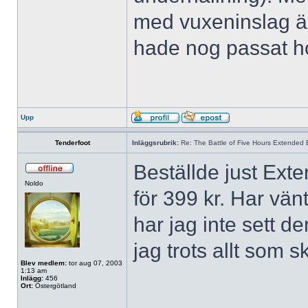
med vuxeninslag är
hade nog passat h
Upp
Tenderfoot
Inläggsrubrik:
Re: The Battle of Five Hours Extended 
Beställde just Ext
Noldo
för 399 kr. Har vänt
har jag inte sett de
jag trots allt som s
Blev medlem:
tor aug 07, 2003
1:13 am
Inlägg:
456
Ort:
Östergötland