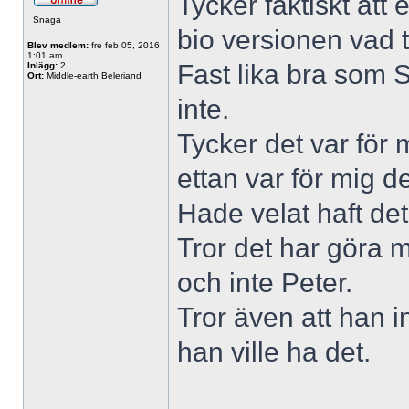
Tycker faktiskt att
Snaga
bio versionen vad t
Blev medlem:
fre feb 05, 2016
1:01 am
Fast lika bra som S
Inlägg:
2
Ort:
Middle-earth Beleriand
inte.
Tycker det var för 
ettan var för mig d
Hade velat haft det
Tror det har göra m
och inte Peter.
Tror även att han i
han ville ha det.