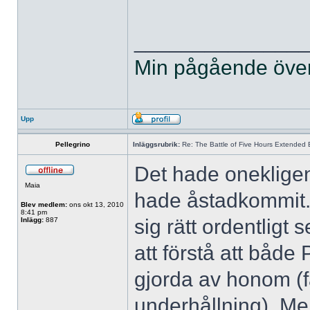
______________
Min pågående övers
Upp
Pellegrino
Inläggsrubrik:
Re: The Battle of Five Hours Extended 
Det hade onekligen
Maia
hade åstadkommit. H
Blev medlem:
ons okt 13, 2010
8:41 pm
sig rätt ordentligt
Inlägg:
887
att förstå att både
gjorda av honom (fa
underhållning). Men