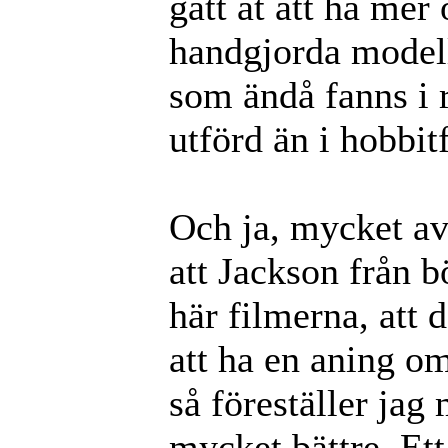
gått åt att ha me
handgjorda model
som ändå fanns i r
utförd än i hobbit
Och ja, mycket av 
att Jackson från b
här filmerna, att 
att ha en aning om
så föreställer jag
mycket bättre. E