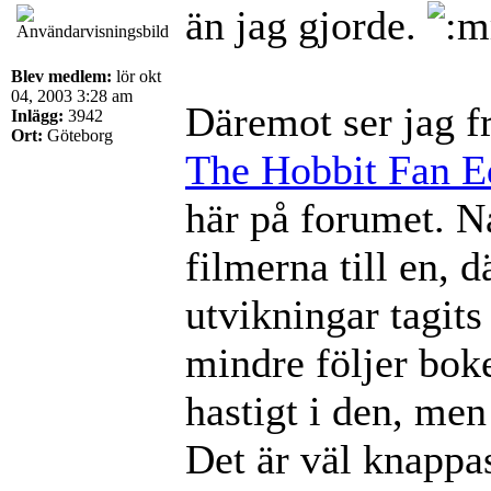
än jag gjorde.
Blev medlem:
lör okt
04, 2003 3:28 am
Däremot ser jag f
Inlägg:
3942
Ort:
Göteborg
The Hobbit Fan E
här på forumet. Nå
filmerna till en, 
utvikningar tagits
mindre följer boke
hastigt i den, men 
Det är väl knappas