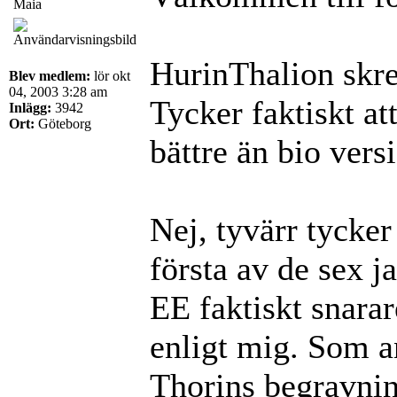
Maia
HurinThalion skr
Blev medlem:
lör okt
04, 2003 3:28 am
Tycker faktiskt a
Inlägg:
3942
Ort:
Göteborg
bättre än bio vers
Nej, tyvärr tycker 
första av de sex 
EE faktiskt snarar
enligt mig. Som an
Thorins begravni