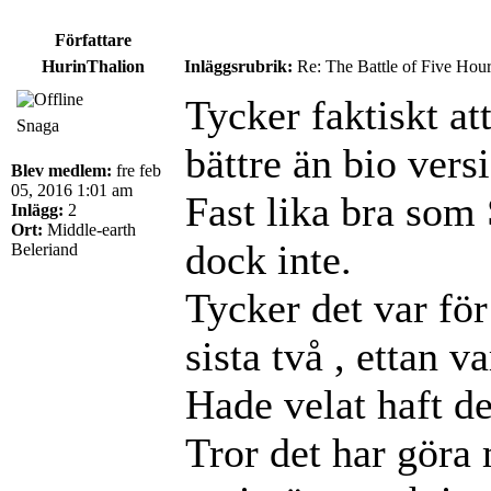
Författare
HurinThalion
Inläggsrubrik:
Re: The Battle of Five Hou
Tycker faktiskt a
Snaga
bättre än bio vers
Blev medlem:
fre feb
05, 2016 1:01 am
Fast lika bra som 
Inlägg:
2
Ort:
Middle-earth
dock inte.
Beleriand
Tycker det var fö
sista två , ettan v
Hade velat haft de
Tror det har göra 