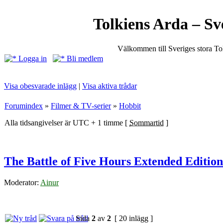
Tolkiens Arda – Sv
Välkommen till Sveriges stora T
Logga in
Bli medlem
Visa obesvarade inlägg
|
Visa aktiva trådar
Forumindex
»
Filmer & TV-serier
»
Hobbit
Alla tidsangivelser är UTC + 1 timme [
Sommartid
]
The Battle of Five Hours Extended Edition
Moderator:
Ainur
Sida
2
av
2
[ 20 inlägg ]