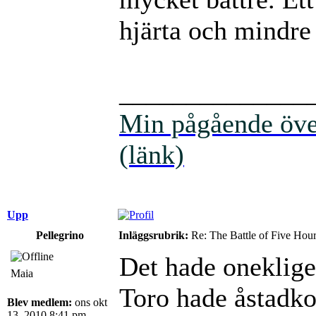
hjärta och mindre
______________
Min pågående över
(länk)
Upp
Pellegrino
Inläggsrubrik:
Re: The Battle of Five Hou
Det hade oneklige
Maia
Toro hade åstadko
Blev medlem:
ons okt
13, 2010 8:41 pm