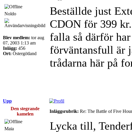
Beställde just Ext
Noldo
CDON för 399 kr. H
falla så därför har
Blev medlem:
tor aug
07, 2003 1:13 am
förväntansfull är j
Inlägg:
456
Ort:
Östergötland
trådarna här på f
Upp
Den stegrande
Inläggsrubrik:
Re: The Battle of Five Hou
kamelen
Lycka till, Tender
Maia