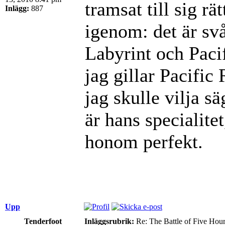
tramsat till sig rä
Inlägg:
887
igenom: det är svå
Labyrint och Paci
jag gillar Pacifi
jag skulle vilja s
är hans specialite
honom perfekt.
Upp
Tenderfoot
Inläggsrubrik:
Re: The Battle of Five Hou