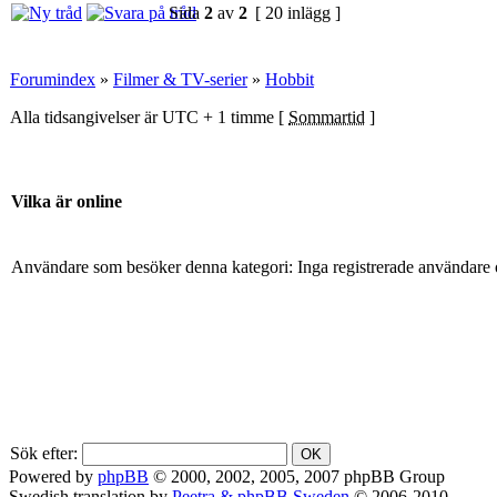
Sida
2
av
2
[ 20 inlägg ]
Forumindex
»
Filmer & TV-serier
»
Hobbit
Alla tidsangivelser är UTC + 1 timme [
Sommartid
]
Vilka är online
Användare som besöker denna kategori: Inga registrerade användare 
Sök efter:
Powered by
phpBB
© 2000, 2002, 2005, 2007 phpBB Group
Swedish translation by
Peetra & phpBB Sweden
© 2006-2010