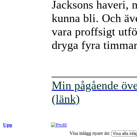
Jacksons haveri, 
kunna bli. Och äv
vara proffsigt utf
dryga fyra timma
______________
Min pågående över
(länk)
Upp
Visa inlägg nyare än: